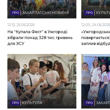
ЗАКАРПАТСЬКІ НОВИНИ
КУЛЬТ
12:13, 25.06.2026
12:00, 24.06.202
На “Купала Фест” в Ужгороді
«Ужгородська
зібрали понад 328 тис. гривень
повертається
для ЗСУ
заплив відбуд
КУЛЬТУРА
ЗАКАР