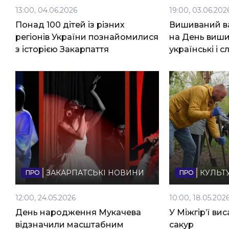
13:00, 04.06.2026
19:00, 03.06.202
Понад 100 дітей із різних
Вишиваний ва
регіонів України познайомилися
на День виш
з історією Закарпаття
українські і с
ЗАКАРПАТСЬКІ НОВИНИ
КУЛЬТ
12:00, 24.05.2026
10:00, 18.05.202
День народження Мукачева
У Міжгір’ї ви
відзначили масштабним
сакур