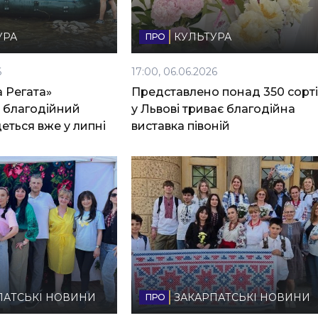
УРА
КУЛЬТУРА
6
17:00, 06.06.2026
 Регата»
Представлено понад 350 сорті
: благодійний
у Львові триває благодійна
еться вже у липні
виставка півоній
ПАТСЬКІ НОВИНИ
ЗАКАРПАТСЬКІ НОВИНИ