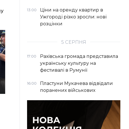
Ціни на оренду квартир в
13:00
му
Ужгороді різко зросли: нові
розцінки
5 СЕРПНЯ
Рахівська громада представила
17:00
українську культуру на
фестивалі в Румунії
Пластуни Мукачева відвідали
16:00
поранених військових