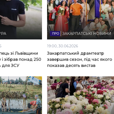
УРА
ЗАКАРПАТСЬКІ НОВИНИ
6
19:00, 30.06.2026
пець зі Львівщини
Закарпатський драмтеатр
 і зібрав понад 250
завершив сезон, під час якого
ь для ЗСУ
показав десять вистав