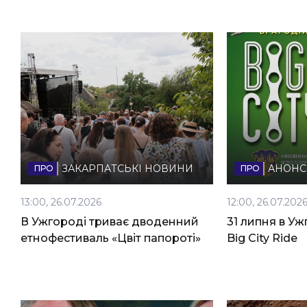
ЗАКАРПАТСЬКІ НОВИНИ
АНОНС
13:00, 26.07.2026
12:00, 26.07.202
В Ужгороді триває дводенний
31 липня в Уж
етнофестиваль «Цвіт папороті»
Big City Ride