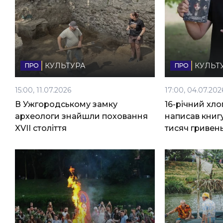
КУЛЬТУРА
КУЛЬТ
15:00, 11.07.2026
17:00, 04.07.202
В Ужгородському замку
16-річний хло
археологи знайшли поховання
написав книгу
XVII століття
тисяч гривен