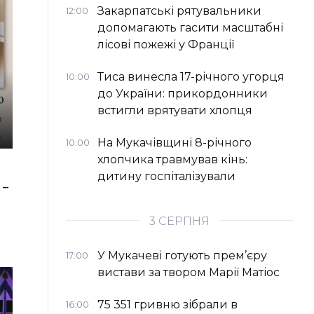
Закарпатські рятувальники
12:00
допомагають гасити масштабні
лісові пожежі у Франції
Тиса винесла 17-річного угорця
10:00
до України: прикордонники
встигли врятувати хлопця
На Мукачівщині 8-річного
10:00
хлопчика травмував кінь:
дитину госпіталізували
 –
3 СЕРПНЯ
У Мукачеві готують прем’єру
17:00
вистави за твором Марії Матіос
75 351 гривню зібрали в
16:00