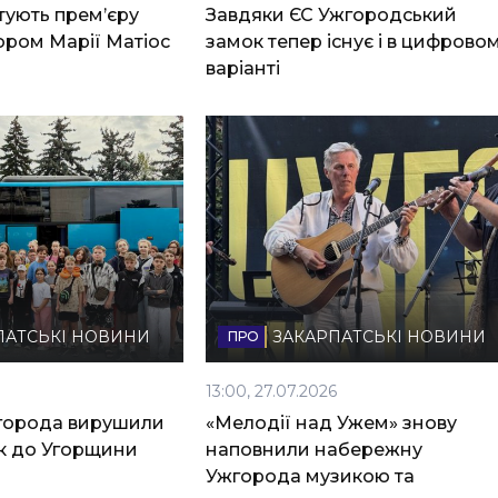
тують прем’єру
Завдяки ЄС Ужгородський
вором Марії Матіос
замок тепер існує і в цифрово
варіанті
ПАТСЬКІ НОВИНИ
ЗАКАРПАТСЬКІ НОВИНИ
6
13:00, 27.07.2026
жгорода вирушили
«Мелодії над Ужем» знову
к до Угорщини
наповнили набережну
Ужгорода музикою та