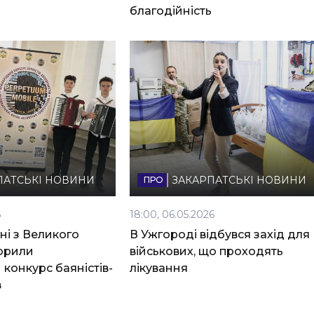
благодійність
ПАТСЬКІ НОВИНИ
ЗАКАРПАТСЬКІ НОВИНИ
6
18:00, 06.05.2026
ні з Великого
В Ужгороді відбувся захід для
орили
військових, що проходять
конкурс баяністів-
лікування
в