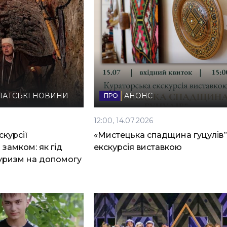
ПАТСЬКІ НОВИНИ
АНОНС
12:00, 14.07.2026
скурсії
«Мистецька спадщина гуцулів”
замком: як гід
екскурсія виставкою
уризм на допомогу