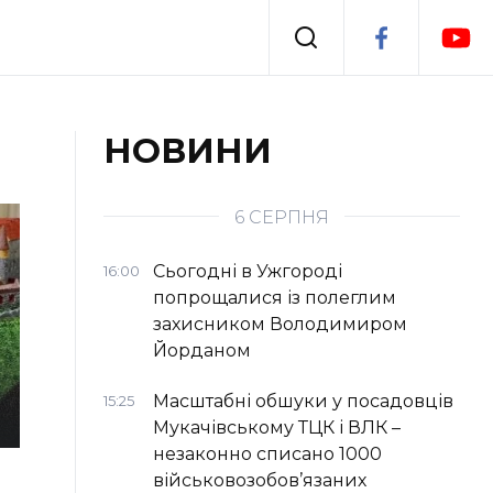
Події
НОВИНИ
я
Втрачений Ужгород
6 СЕРПНЯ
Сьогодні в Ужгороді
16:00
попрощалися із полеглим
захисником Володимиром
Йорданом
Масштабні обшуки у посадовців
15:25
Мукачівському ТЦК і ВЛК –
незаконно списано 1000
військовозобов’язаних