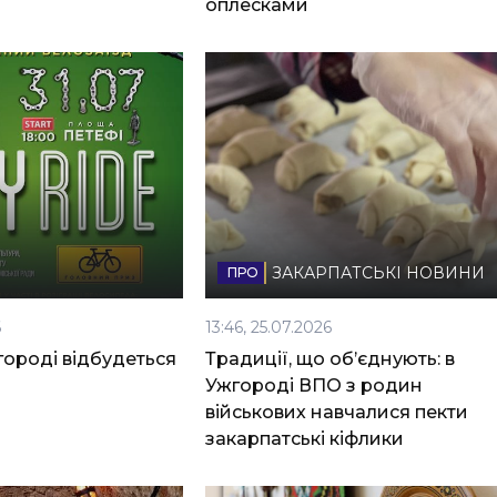
оплесками
ЗАКАРПАТСЬКІ НОВИНИ
6
13:46, 25.07.2026
городі відбудеться
Традиції, що об’єднують: в
Ужгороді ВПО з родин
військових навчалися пекти
закарпатські кіфлики