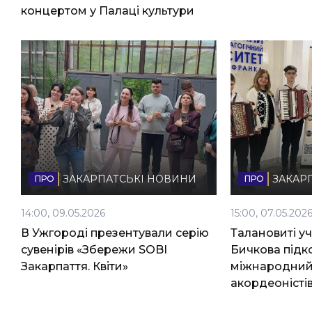
концертом у Палаці культури
ЗАКАРПАТСЬКІ НОВИНИ
ЗАКАР
14:00, 09.05.2026
15:00, 07.05.202
В Ужгороді презентували серію
Талановиті уч
сувенірів «Збережи SOBI
Бичкова підк
Закарпаття. Квіти»
міжнародний 
акордеоністі