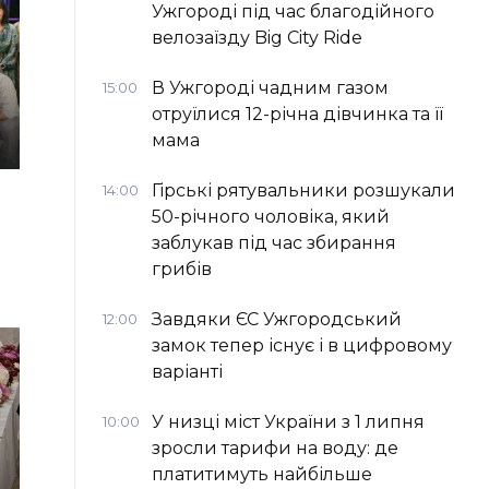
Ужгороді під час благодійного
велозаїзду Big Сity Ride
В Ужгороді чадним газом
15:00
отруїлися 12-річна дівчинка та її
мама
Гірські рятувальники розшукали
14:00
50-річного чоловіка, який
заблукав під час збирання
грибів
Завдяки ЄС Ужгородський
12:00
замок тепер існує і в цифровому
варіанті
У низці міст України з 1 липня
10:00
зросли тарифи на воду: де
платитимуть найбільше