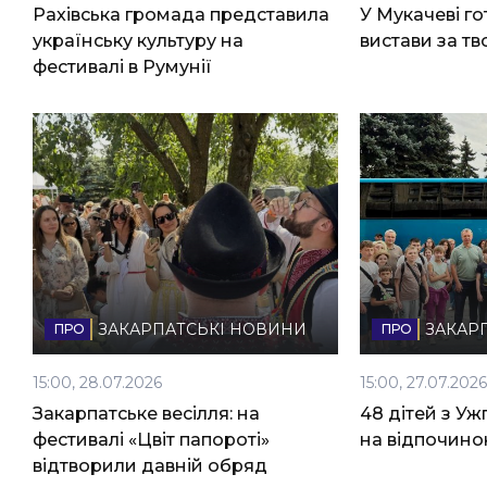
Рахівська громада представила
У Мукачеві го
НОВИНИ ЗАХІДНОЇ УКРАЇНИ
українську культуру на
вистави за т
фестивалі в Румунії
ФОТО
ВІДЕО
ЗАКАРПАТСЬКІ НОВИНИ
ЗАКАР
15:00, 28.07.2026
15:00, 27.07.202
Закарпатське весілля: на
48 дітей з У
фестивалі «Цвіт папороті»
на відпочино
відтворили давній обряд