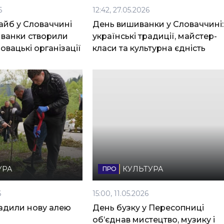
6
12:42, 27.05.2026
йб у Словаччині
День вишиванки у Словаччині:
иванки створили
українські традиції, майстер-
ловацькі організації
класи та культурна єдність
УРА
КУЛЬТУРА
6
15:00, 11.05.2026
садили нову алею
День бузку у Пересопниці
об’єднав мистецтво, музику і