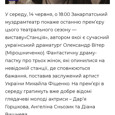
Стиль життя
У середу, 14 червня, о 18.00 Закарпатський
Втрачений Ужгород
муздрамтеатр покаже останню прем’єру
Втрачений Ужгород (відеоверсія)
цього театрального сезону —
виставу«Станція», автором якої є сучасний
український драматург Олександр Вітер
(Мірошниченко). Фантастичну драму-
ЗАКАРПАТСЬКІ НОВИНИ
пастку про трьох жінок, які опинилися на
невідомій станції, де сповнюються
НОВИНИ ЗАХІДНОЇ УКРАЇНИ
бажання, поставив заслужений артист
України Михайла Фіщенко. На прем’єрі в
середу гратимуть вже добре відомі
ФОТО
глядачеві молоді актриси – Дар’я
Горшкова, Ангеліна Сньозик та Діана
Вишнева.