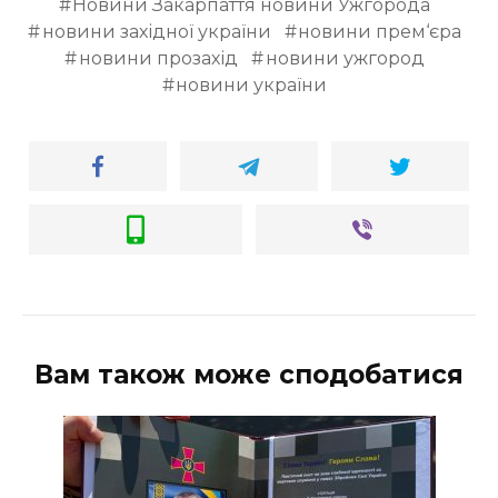
Новини Закарпаття новини Ужгорода
новини західної україни
новини прем‘єра
новини прозахід
новини ужгород
новини україни
Вам також може сподобатися