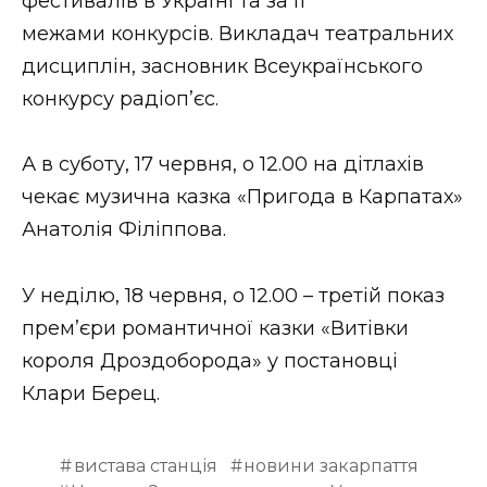
фестивалів в Україні та за її
межами конкурсів. Викладач театральних
дисциплін, засновник Всеукраїнського
конкурсу радіоп’єс.
А в суботу, 17 червня, о 12.00 на дітлахів
чекає музична казка «Пригода в Карпатах»
Анатолія Філіппова.
У неділю, 18 червня, о 12.00 – третій показ
прем’єри романтичної казки «Витівки
короля Дроздоборода» у постановці
Клари Берец.
вистава станція
новини закарпаття