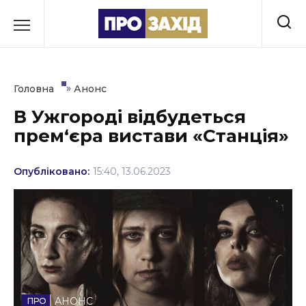
Перейти
до
РУБРИКИ
вмісту
Економіка
»
Головна
Анонс
Здоров’я
В Ужгороді відбудеться
прем‘єра вистави «Станція»
Культура
Освіта
Опубліковано:
15:40, 13.06.2023
Події
Політика
Соціум
Спорт
АНОНС