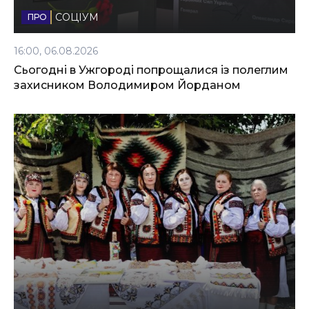
Стиль життя
СОЦІУМ
Втрачений Ужгород
16:00, 06.08.2026
Втрачений Ужгород (відеоверсія)
Сьогодні в Ужгороді попрощалися із полеглим
захисником Володимиром Йорданом
ЗАКАРПАТСЬКІ НОВИНИ
НОВИНИ ЗАХІДНОЇ УКРАЇНИ
ФОТО
ВІДЕО