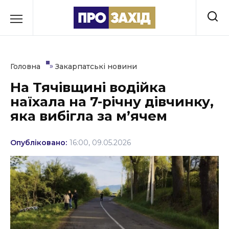
Перейти
до
РУБРИКИ
вмісту
Економіка
»
Головна
Закарпатські новини
Здоров’я
На Тячівщині водійка
наїхала на 7-річну дівчинку,
Культура
яка вибігла за мʼячем
Освіта
Опубліковано:
16:00, 09.05.2026
Події
Політика
Соціум
Спорт