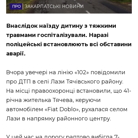
ЗАКАРПАТСЬКІ НОВИНИ
Стиль життя
Втрачений Ужгород
Внаслідок наїзду дитину з тяжкими
травмами госпіталізували. Наразі
Втрачений Ужгород (відеоверсія)
поліцейські встановлюють всі обставини
аварії.
ЗАКАРПАТСЬКІ НОВИНИ
Вчора увечері на лінію «102» повідомили
про ДТП в селі Лази Тячівського району.
На місці правоохоронці встановили, що 41-
НОВИНИ ЗАХІДНОЇ УКРАЇНИ
річна жителька Тячева, керуючи
автомобілем «Fiat Doblo», рухалася селом
ФОТО
Лази в напрямку районного центру.
У цей час на дорогу раптово вибігла 7-