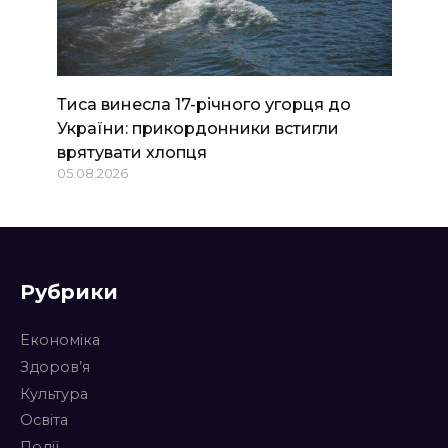
Тиса винесла 17-річного угорця до
України: прикордонники встигли
врятувати хлопця
05.08.2026
Рубрики
Економіка
Здоров’я
Культура
Освіта
Події