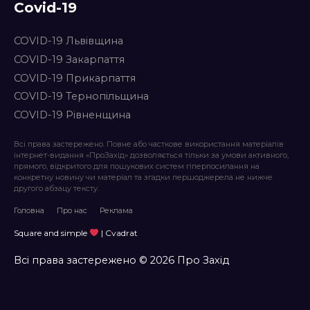
Covid-19
COVID-19 Львівщина
COVID-19 Закарпаття
COVID-19 Прикарпаття
COVID-19 Тернопільщина
COVID-19 Рівненщина
Всі права застережено. Повне або часткове використання матеріалів
інтернет-видання «ПроЗахід» дозволяється тільки за умови активного,
прямого, відкритого для пошукових систем гіперпосилання на
конкретну новину чи матеріал та згадки першоджерела не нижче
другого абзацу тексту.
Головна
Про нас
Реклама
Square and simple
| Cvadrat
Всі права застережено © 2026 Про Захід