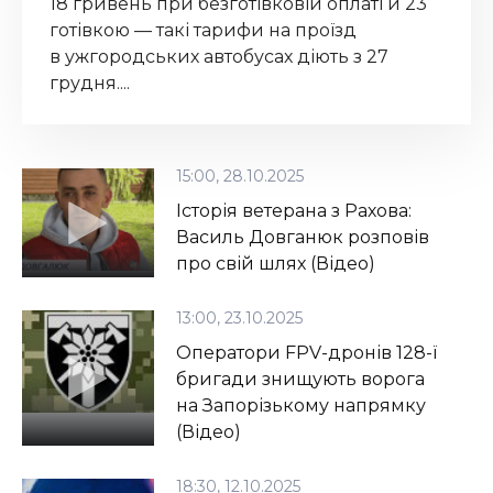
21:00, 27.10.2025
18 гривень при безготівковій оплаті й 23
готівкою — такі тарифи на проїзд
Відбудеться концерт
в ужгородських автобусах діють з 27
Закарпатського хору
грудня....
«Майбутнє Срібної Землі»
15:00, 28.10.2025
Історія ветерана з Рахова:
Василь Довганюк розповів
про свій шлях (Відео)
13:00, 23.10.2025
Оператори FPV-дронів 128-ї
бригади знищують ворога
на Запорізькому напрямку
(Відео)
18:30, 12.10.2025