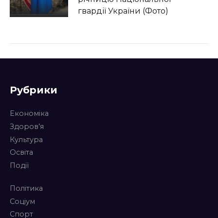
гвардії України (Фото)
10:40, 11.03.2025
На Закарпатті сталося 103
пожежі сухотрав’я (Фото)
Рубрики
13:00, 26.02.2025
У Мукачеві діти втілили
Економіка
образи українських жінок у
Здоров’я
своїх картинах (Фото)
Культура
Освіта
12:00, 24.02.2025
Події
В Ужгороді вшанували
подвиг українського народу
Політика
у відсічі російської агресії
Соціум
Спорт