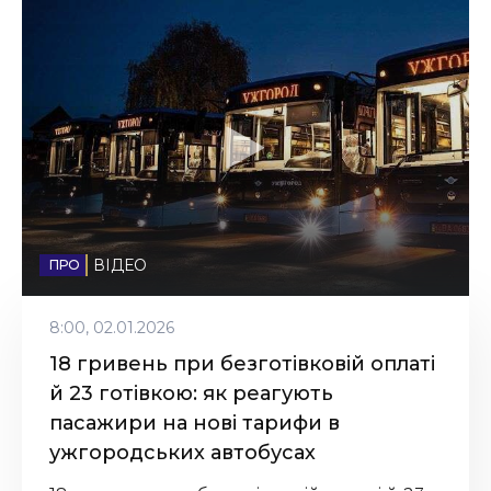
16:20, 31.10.2025
В Ужгороді відкриють
виставку Володимира
Машіки
14:20, 31.10.2025
Ужгородців запрошують на
ВІДЕО
благодійний трейловий
забіг
8:00, 02.01.2026
19:40, 29.10.2025
18 гривень при безготівковій оплаті
В Ужгороді відбудеться
й 23 готівкою: як реагують
благодійний забіг
пасажири на нові тарифи в
«UZHTRAIL 2025»
ужгородських автобусах