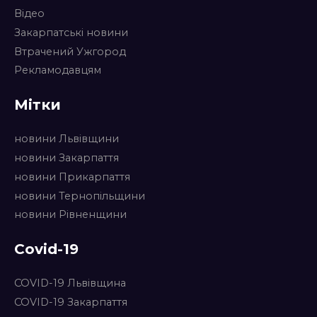
15:00, 18.06.2024
Відео
Петанк – гра для всіх і
Закарпатські новини
кожного. Як учасники клубу
Втрачений Ужгород
“Сеньйори” опановують
Рекламодавцям
новинку
Мітки
17:30, 14.01.2024
У румунському Сігету-
новини Львівщини
Мармацієй звучали
новини Закарпаття
українські колядки (Фото)
новини Прикарпаття
новини Тернопільщини
новини Рівненщини
Covid-19
COVID-19 Львівщина
COVID-19 Закарпаття