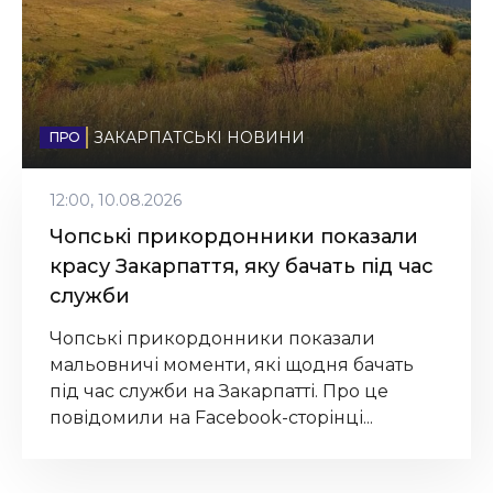
Запорізькому напрямку
(Відео)
22:30, 02.09.2025
Депутата Закарпатської
ЗАКАРПАТСЬКІ НОВИНИ
облради підозрюваний у
махінаціях із землею
12:00, 10.08.2026
17:30, 13.07.2025
Чопські прикордонники показали
красу Закарпаття, яку бачать під час
Від держслужбовиці до
військової: історія мукачівки
служби
Наталії Зотової (Відео)
Чопські прикордонники показали
мальовничі моменти, які щодня бачать
під час служби на Закарпатті. Про це
повідомили на Facebook-сторінці...