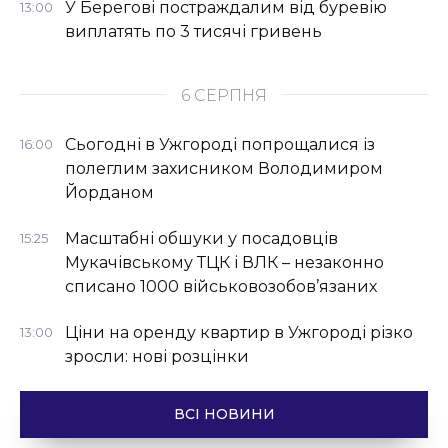
У Берегові постраждалим від буревію
13:00
виплатять по 3 тисячі гривень
6 СЕРПНЯ
Сьогодні в Ужгороді попрощалися із
16:00
полеглим захисником Володимиром
Йорданом
Масштабні обшуки у посадовців
15:25
Мукачівському ТЦК і ВЛК – незаконно
списано 1000 військовозобов’язаних
Ціни на оренду квартир в Ужгороді різко
13:00
зросли: нові розцінки
ВСІ НОВИНИ