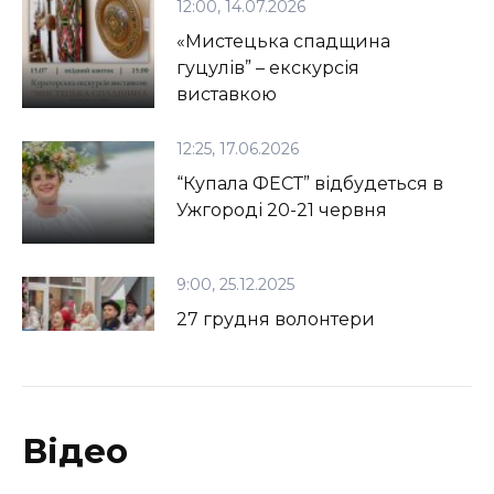
12:00, 14.07.2026
«Мистецька спадщина
гуцулів” – екскурсія
виставкою
12:25, 17.06.2026
“Купала ФЕСТ” відбудеться в
Ужгороді 20-21 червня
9:00, 25.12.2025
27 грудня волонтери
кличуть на Ходу Звіздарів в
Ужгороді
21:00, 31.10.2025
Відео
В Ужгороді відбудеться
органний концерт