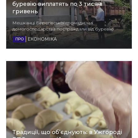
буревію виплатять по 3 тисячі
Стиль життя
гривень
Втрачений Ужгород
Мешканці Берегівської громади, чиї
домогосподарства постраждали від буревію
Втрачений Ужгород (відеоверсія)
ЕКОНОМІКА
ЗАКАРПАТСЬКІ НОВИНИ
НОВИНИ ЗАХІДНОЇ УКРАЇНИ
ФОТО
Традиції, що об’єднують: в Ужгороді