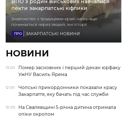
ВПО з родин військових навчалися
ВІДЕО
пекти закарпатські кіфлики
Знайомство з традиціями краю найкраще
починається через людей, їхні історії
ЗАКАРПАТСЬКІ НОВИНИ
НОВИНИ
Помер засновник і перший декан юрфаку
13:00
УжНУ Василь Ярема
Чопські прикордонники показали красу
12:00
Закарпаття, яку бачать під час служби
На Свалявщині 5-річна дитина отримала
10:00
опіки окропом