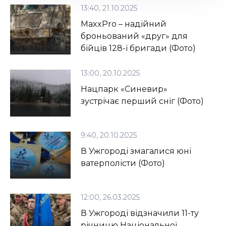
13:40, 21.10.2025
MaxxPro – надійний
броньований «друг» для
бійців 128-ї бригади (Фото)
13:00, 20.10.2025
Нацпарк «Синевир»
зустрічає перший сніг (Фото)
9:40, 20.10.2025
В Ужгороді змагалися юні
ватерполісти (Фото)
12:00, 26.03.2025
В Ужгороді відзначили 11-ту
річницю Національної