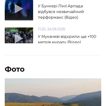
У Бункері Лінії Арпада
відбувся незвичайний
перформанс (Відео)
11:20, 24.09.2025
У Мукачеві відкрили ще +100
метрів муралу (Відео)
13:40, 15.09.2025
Завидово – локація для
Фото
справжніх шукачів пригод
(Відео)
14:30, 07.09.2025
Бійці 128-ї бригади успішно
дають відсіч ворогу на