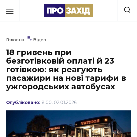
Перейти
до
РУБРИКИ
вмісту
Економіка
»
Головна
Відео
Здоров’я
18 гривень при
безготівковій оплаті й 23
Культура
готівкою: як реагують
Освіта
пасажири на нові тарифи в
ужгородських автобусах
Події
Політика
Опубліковано:
8:00, 02.01.2026
Соціум
Спорт