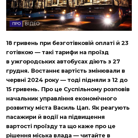
Стиль життя
Втрачений Ужгород
ВІДЕО
Втрачений Ужгород (відеоверсія)
18 гривень при безготівковій оплаті й 23
готівкою — такі тарифи на проїзд
в ужгородських автобусах діють з 27
ЗАКАРПАТСЬКІ НОВИНИ
грудня. Востаннє вартість змінювали в
червні 2024 року — тоді підняли з 12 до
15 гривень. Про це Суспільному розповів
НОВИНИ ЗАХІДНОЇ УКРАЇНИ
начальник управління економічного
розвитку міста Василь Цап. Як реагують
ФОТО
пасажири й водії на підвищення
вартості проїзду та що каже про це
рішення міська влада — читайте в