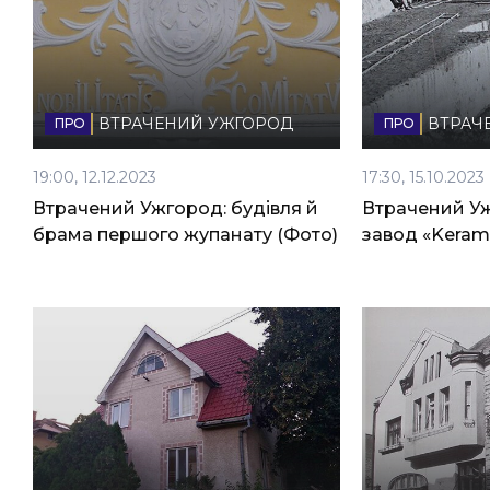
ВТРАЧЕНИЙ УЖГОРОД
ВТРАЧ
19:00, 12.12.2023
17:30, 15.10.2023
Втрачений Ужгород: будівля й
Втрачений Уж
брама першого жупанату (Фото)
завод «Keram