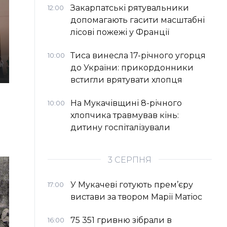
Закарпатські рятувальники
12:00
допомагають гасити масштабні
лісові пожежі у Франції
Тиса винесла 17-річного угорця
10:00
до України: прикордонники
встигли врятувати хлопця
На Мукачівщині 8-річного
10:00
хлопчика травмував кінь:
дитину госпіталізували
3 СЕРПНЯ
У Мукачеві готують прем’єру
17:00
вистави за твором Марії Матіос
75 351 гривню зібрали в
16:00