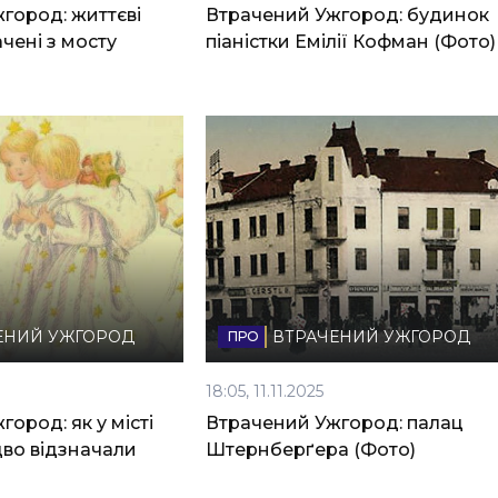
город: життєві
Втрачений Ужгород: будинок
чені з мосту
піаністки Емілії Кофман (Фото)
ЕНИЙ УЖГОРОД
ВТРАЧЕНИЙ УЖГОРОД
18:05, 11.11.2025
ород: як у місті
Втрачений Ужгород: палац
дво відзначали
Штернберґера (Фото)