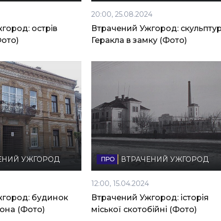
4
20:00, 25.08.2024
город: острів
Втрачений Ужгород: скульпту
ото)
Геракла в замку (Фото)
ЕНИЙ УЖГОРОД
ВТРАЧЕНИЙ УЖГОРОД
12:00, 15.04.2024
жгород: будинок
Втрачений Ужгород: історія
она (Фото)
міської скотобійні (Фото)