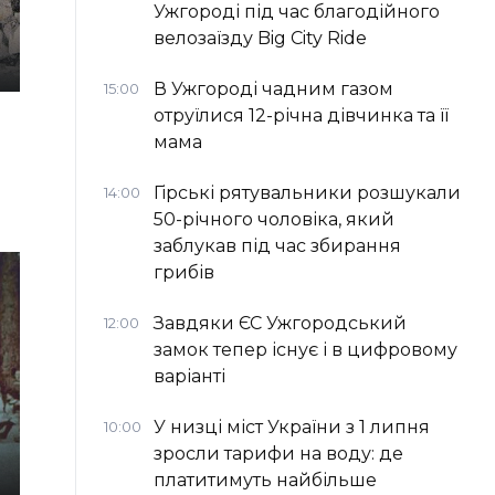
Ужгороді під час благодійного
велозаїзду Big Сity Ride
В Ужгороді чадним газом
15:00
отруїлися 12-річна дівчинка та її
мама
Гірські рятувальники розшукали
14:00
50-річного чоловіка, який
заблукав під час збирання
грибів
Завдяки ЄС Ужгородський
12:00
замок тепер існує і в цифровому
варіанті
У низці міст України з 1 липня
10:00
зросли тарифи на воду: де
платитимуть найбільше