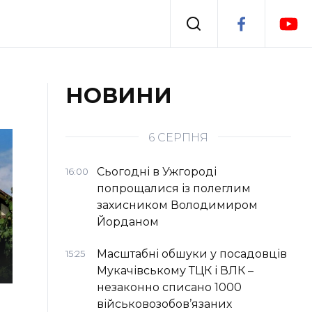
Події
НОВИНИ
Втрачений Ужгород
я
6 СЕРПНЯ
Сьогодні в Ужгороді
16:00
попрощалися із полеглим
захисником Володимиром
Йорданом
Масштабні обшуки у посадовців
15:25
Мукачівському ТЦК і ВЛК –
незаконно списано 1000
військовозобов’язаних