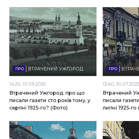
ВТРАЧЕНИЙ УЖГОРОД
ВТРАЧ
14:20, 01.09.2025
13:40, 30.07.202
Втрачений Ужгород: про що
Втрачений Уж
писали газети сто років тому, у
писали газети
серпні 1925-го? (Фото)
липні 1925-го