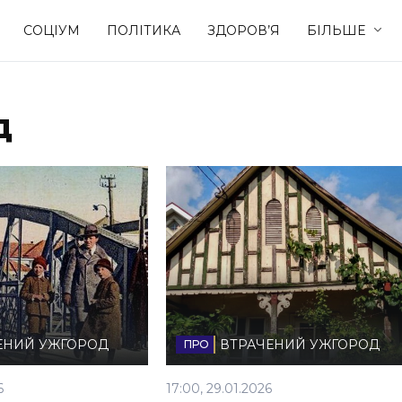
СОЦІУМ
ПОЛІТИКА
ЗДОРОВ’Я
БІЛЬШЕ
д
Культура
Освіта
Спорт
Стиль житт
ЕНИЙ УЖГОРОД
ВТРАЧЕНИЙ УЖГОРОД
6
17:00, 29.01.2026