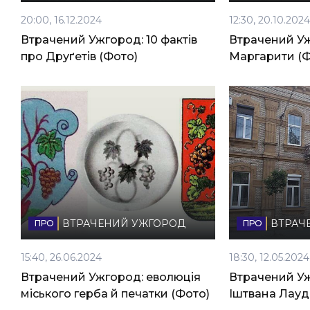
20:00, 16.12.2024
12:30, 20.10.202
Втрачений Ужгород: 10 фактів
Втрачений Уж
про Друґетів (Фото)
Маргарити (Ф
ВТРАЧЕНИЙ УЖГОРОД
ВТРАЧ
15:40, 26.06.2024
18:30, 12.05.2024
Втрачений Ужгород: еволюція
Втрачений У
міського герба й печатки (Фото)
Іштвана Лауд