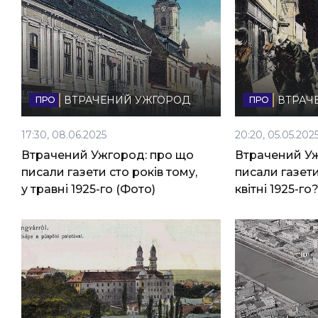
ВТРАЧЕНИЙ УЖГОРОД
ВТРАЧ
17:30, 08.06.2025
20:20, 05.05.202
Втрачений Ужгород: про що
Втрачений Уж
писали газети сто років тому,
писали газети
у травні 1925-го (Фото)
квітні 1925-го