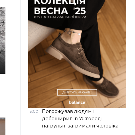
Погрожував людям і
13:00
дебоширив: в Ужгороді
патрульні затримали чоловіка