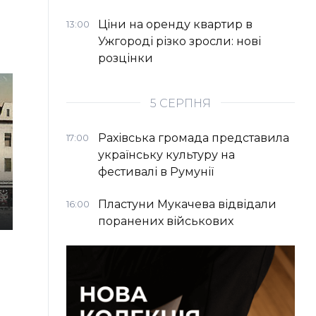
Ціни на оренду квартир в
13:00
Ужгороді різко зросли: нові
розцінки
5 СЕРПНЯ
Рахівська громада представила
17:00
українську культуру на
фестивалі в Румунії
Пластуни Мукачева відвідали
16:00
поранених військових