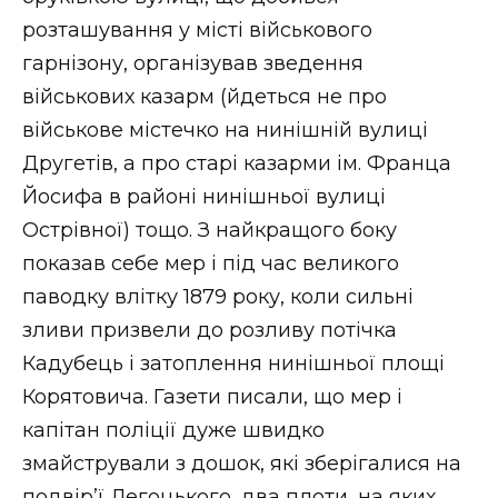
розташування у місті військового
гарнізону, організував зведення
військових казарм (йдеться не про
військове містечко на нинішній вулиці
Другетів, а про старі казарми ім. Франца
Йосифа в районі нинішньої вулиці
Острівної) тощо. З найкращого боку
показав себе мер і під час великого
паводку влітку 1879 року, коли сильні
зливи призвели до розливу потічка
Кадубець і затоплення нинішньої площі
Корятовича. Газети писали, що мер і
капітан поліції дуже швидко
змайстрували з дошок, які зберігалися на
подвір’ї Легоцького, два плоти, на яких