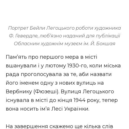
Портрет Бейли Легоцького роботи художника
Ф. Гевердле, люб’язно наданий для публікації
Обласним художнім музеєм ім. Й. Бокшая
Пам’ять про першого мера в місті
вшанували і у лютому 1930-го, коли міська
рада проголосувала за те, аби назвати
його іменем одну з нових вулиць на
Вербнику (Фюзеші). Вулиця Легоцького
існувала в місті до кінця 1944 року, тепер
вона носить ім’я Лесі Українки.
На завершення скажемо ще кілька слів