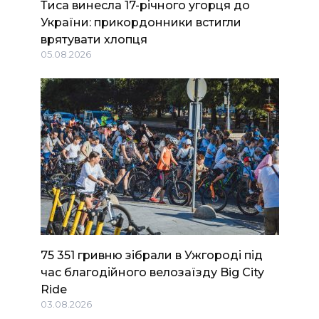
Тиса винесла 17-річного угорця до
України: прикордонники встигли
врятувати хлопця
05.08.2026
75 351 гривню зібрали в Ужгороді під
час благодійного велозаїзду Big Сity
Ride
03.08.2026