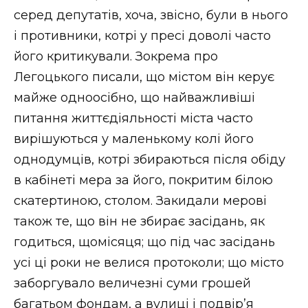
серед депутатів, хоча, звісно, були в нього
і противники, котрі у пресі доволі часто
його критикували. Зокрема про
Легоцького писали, що містом він керує
майже одноосібно, що найважливіші
питання життєдіяльності міста часто
вирішуються у маленькому колі його
однодумців, котрі збираються після обіду
в кабінеті мера за його, покритим білою
скатертиною, столом. Закидали мерові
також те, що він не збирає засідань, як
годиться, щомісяця; що під час засідань
усі ці роки не велися протоколи; що місто
заборгувало величезні суми грошей
багатьом фондам, а вулиці і подвір’я