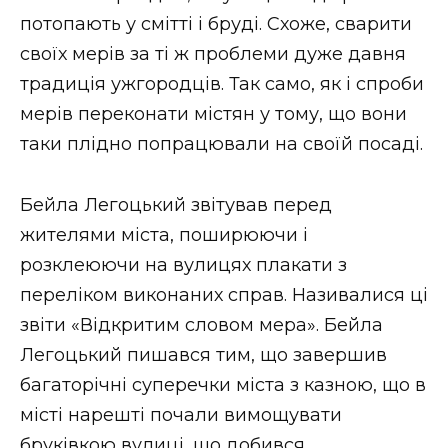
потопають у смітті і бруді. Схоже, сварити
своїх мерів за ті ж проблеми дуже давня
традиція ужгородців. Так само, як і спроби
мерів переконати містян у тому, що вони
таки плідно попрацювали на своїй посаді.
Бейла Легоцький звітував перед
жителями міста, поширюючи і
розклеюючи на вулицях плакати з
переліком виконаних справ. Називалися ці
звіти «Відкритим словом мера». Бейла
Легоцький пишався тим, що завершив
багаторічні суперечки міста з казною, що в
місті нарешті почали вимощувати
бруківкою вулиці, що добився