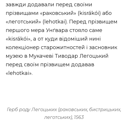
завжди додавали перед своїми
прізвищами «раковський» (kisrákói) або
«леготський» (lehotkai). Перед прізвищем
першого мера Унґвара стояло саме
«kisrákói», а от куди відоміший нині
колекціонер старожитностей і засновник
музею в Мукачеві Тиводар Легоцький
перед своїм прізвищем додавав
«lehotkai».
Герб роду Легоцьких (раковських, бистрицьких,
леготських), 1563