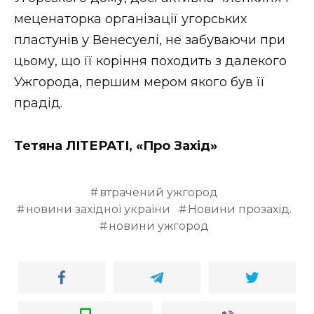
меценаторка організації угорських
пластунів у Венесуелі, не забуваючи при
цьому, що її коріння походить з далекого
Ужгорода, першим мером якого був її
прадід.
Тетяна ЛІТЕРАТІ, «Про Захід»
втрачений ужгород
новини західної україни
Новини прозахід.
новини ужгород