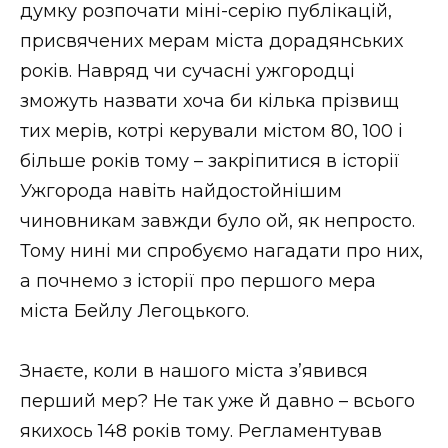
думку розпочати міні-серію публікацій,
Стиль життя
присвячених мерам міста дорадянських
Втрачений Ужгород
років. Навряд чи сучасні ужгородці
зможуть назвати хоча би кілька прізвищ
Втрачений Ужгород (відеоверсія)
тих мерів, котрі керували містом 80, 100 і
більше років тому – закріпитися в історії
Ужгорода навіть найдостойнішим
ЗАКАРПАТСЬКІ НОВИНИ
чиновникам завжди було ой, як непросто.
Тому нині ми спробуємо нагадати про них,
а почнемо з історії про першого мера
НОВИНИ ЗАХІДНОЇ УКРАЇНИ
міста Бейлу Легоцького.
Знаєте, коли в нашого міста з’явився
ФОТО
перший мер? Не так уже й давно – всього
якихось 148 років тому. Регламентував