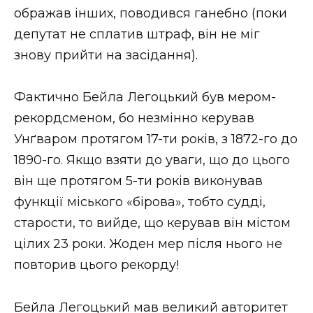
ображав інших, поводився ганебно (поки
депутат не сплатив штраф, він не міг
знову прийти на засідання).
Фактично Бейла Легоцький був мером-
рекордсменом, бо незмінно керував
Унґваром протягом 17-ти років, з 1872-го до
1890-го. Якщо взяти до уваги, що до цього
він ще протягом 5-ти років виконував
функції міського «бірова», тобто судді,
старости, то вийде, що керував він містом
цілих 23 роки. Жоден мер після нього не
повторив цього рекорду!
Бейла Легоцький мав великий авторитет