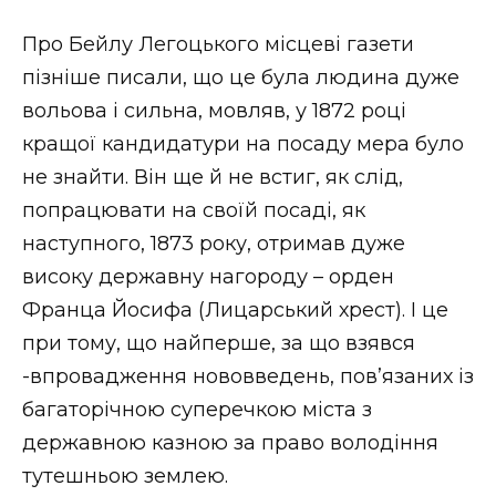
Про Бейлу Легоцького місцеві газети
пізніше писали, що це була людина дуже
вольова і сильна, мовляв, у 1872 році
кращої кандидатури на посаду мера було
не знайти. Він ще й не встиг, як слід,
попрацювати на своїй посаді, як
наступного, 1873 року, отримав дуже
високу державну нагороду – орден
Франца Йосифа (Лицарський хрест). І це
при тому, що найперше, за що взявся
-впровадження нововведень, пов’язаних із
багаторічною суперечкою міста з
державною казною за право володіння
тутешньою землею.