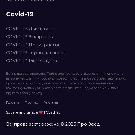
Covid-19
COVID-19 Львівщина
COVID-19 Закарпаття
COVID-19 Прикарпаття
COVID-19 Тернопільщина
COVID-19 Рівненщина
Всі права застережено. Повне або часткове використання матеріалів
інтернет-видання «ПроЗахід» дозволяється тільки за умови активного,
прямого, відкритого для пошукових систем гіперпосилання на
конкретну новину чи матеріал та згадки першоджерела не нижче
другого абзацу тексту.
Головна
Про нас
Реклама
Square and simple
| Cvadrat
Всі права застережено © 2026 Про Захід