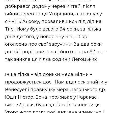
добирався додому через Китай, після
війни переїхав до Угорщини, а загинув у
січні 1926 року, провалившись під лід на
Тисі. Йому було всього 34 роки, за кілька
днів до того, у новорічну ніч, Тібор
оголосив про свої заручини. За два роки
до цієї події померла і його сестра Аґата –
так зникла ця гілка родини Легоцьких.
Інша гілка – від доньки мера Вілми –
продовжується досі. Нам вдалося знайти у
Венесуелі правнучку мера Легоцького др.
Юдіт Ністор. Вона проживає у Каракасі
вже 72 роки, була однією із засновниць
Угорського дому, досі активна членкиня і