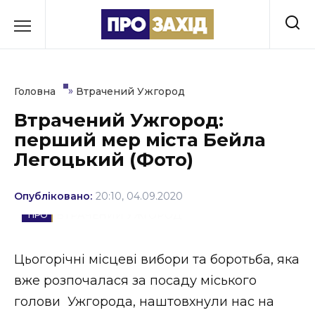
Перейти
до
РУБРИКИ
вмісту
Економіка
»
Головна
Втрачений Ужгород
Здоров’я
Втрачений Ужгород:
перший мер міста Бейла
Культура
Легоцький (Фото)
Освіта
Опубліковано:
20:10, 04.09.2020
Події
ВТРАЧЕНИЙ УЖГОРОД
Політика
Цьогорічні місцеві вибори та боротьба, яка
Соціум
вже розпочалася за посаду міського
Спорт
голови Ужгорода, наштовхнули нас на