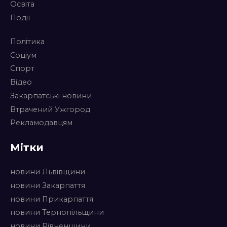
Освіта
Події
Політика
Соціум
Спорт
Відео
Закарпатські новини
Втрачений Ужгород
Рекламодавцям
Мітки
новини Львівщини
новини Закарпаття
новини Прикарпаття
новини Тернопільщини
новини Рівненщини