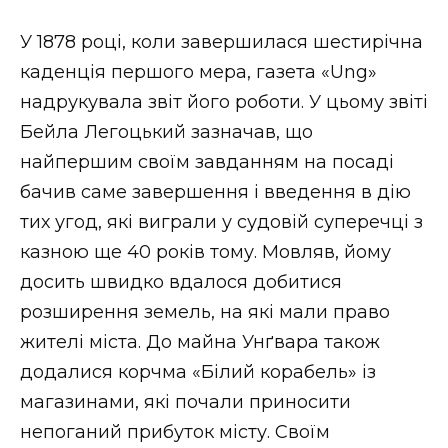
У 1878 році, коли завершилася шестирічна
каденція першого мера, газета «Ung»
надрукувала звіт його роботи. У цьому звіті
Бейла Легоцький зазначав, що
найпершим своїм завданням на посаді
бачив саме завершення і введення в дію
тих угод, які виграли у судовій суперечці з
казною ще 40 років тому. Мовляв, йому
досить швидко вдалося добитися
розширення земель, на які мали право
жителі міста. До майна Унґвара також
додалися корчма «Білий корабель» із
магазинами, які почали приносити
непоганий прибуток місту. Своїм