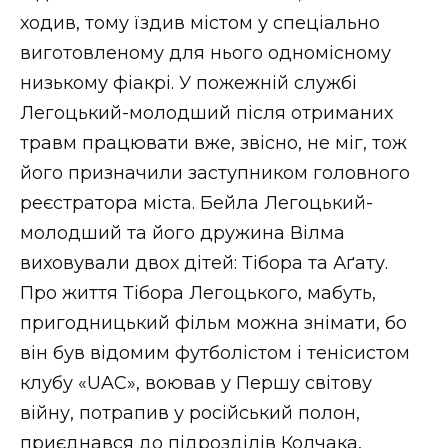
ходив, тому їздив містом у спеціально
виготовленому для нього одномісному
низькому фіакрі. У пожежній службі
Легоцький-молодший після отриманих
травм працювати вже, звісно, не міг, тож
його призначили заступником головного
реєстратора міста. Бейла Легоцький-
молодший та його дружина Вілма
виховували двох дітей: Тібора та Аґату.
Про життя Тібора Легоцького, мабуть,
пригодницький фільм можна знімати, бо
він був відомим футболістом і тенісистом
клубу «UAC», воював у Першу світову
війну, потрапив у російський полон,
приєднався до підрозділів Колчака,