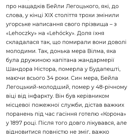
про нащадків Бейли Легоцького, які, до
слова, у кінці ХІХ століття трохи змінили
угорське написання свого прізвища – з
«Lehoczky» на «Lehócky». Доля їхня
складалася так, що помирали вони доволі
молодими. Так, донька мера Вілма, яка
була дружиною капітана жандармерії
Шандора Ністора, померла у Будапешті,
маючи всього 34 роки. Син мера, Бейла
Легоцький-молодший, помер у 48-річному
віці від інфаркту. Він був керівником
місцевої пожежної служби, дістав важких
поранень під час гасіння готелю «Корона»
у 1897 році. Після того довго лікувався, але
відновитися повністю не зміг, важко