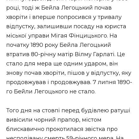
році, тоді ж Бейла Легоцький почав
хворіти і вперше попросився у тривалу
відпустку, залишивши посаду на юриста
міської управи Мігая Фінцицького. На
початку 1890 року Бейла Легоцький
втратив 80-річну матір Вілму Гарлаті. Це
стало для мера ще одним ударом, він
знову почав хворіти, пішов у відпустку, яку
продовжував і продовжував. 7 липня 1890-
го Бейли Легоцького не стало.
Того дня на стовпі перед будівлею ратуші
вивісили чорний прапор, містом
блискавично прокотилася звістка про
несподівану смерть 59-річного мера. На