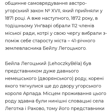
ВІДЕО
общинне самоврядування австро-
угорський закон № XVII, який прийняли у
1871 році. А вже наступного, 1872 року, в
тодішньому Унґварі обрали 112 членів
міської ради, котрі у свою чергу вибрали з-
поміж себе старосту міста – 41-річного
землевласника Бейлу Легоцького.
Бейла Легоцький (LehoczkyBéla) був
представником дуже давнього
немешського (дворянського) роду, корені
якого тягнулися ще до двору угорського
короля Арпада. Місцем проживання цього
роду здавна були нинішні словацькі села
Леготка і Раково, тому його представники