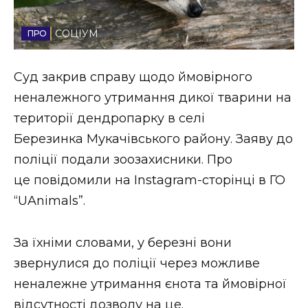
Стиль життя
СОЦІУМ
Втрачений Ужгород
Суд закрив справу щодо ймовірного
Втрачений Ужгород (відеоверсія)
неналежного утримання дикої тварини на
території дендропарку в селі
Березинка Мукачівського району. Заяву до
ЗАКАРПАТСЬКІ НОВИНИ
поліції подали зоозахисники. Про
це повідомили на Instagram-сторінці в ГО
“UAnimals”.
НОВИНИ ЗАХІДНОЇ УКРАЇНИ
За їхніми словами, у березні вони
ФОТО
звернулися до поліції через можливе
неналежне утримання єнота та ймовірної
відсутності дозволу на це.