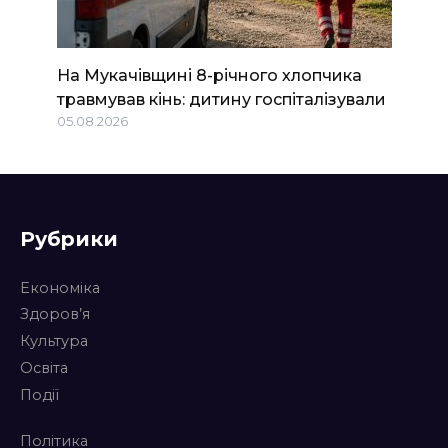
На Мукачівщині 8-річного хлопчика
травмував кінь: дитину госпіталізували
05.08.2026
Рубрики
Економіка
Здоров’я
Культура
Освіта
Події
Політика