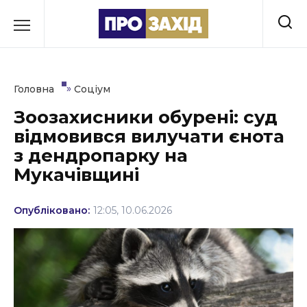
Перейти
до
РУБРИКИ
вмісту
Економіка
»
Головна
Соціум
Здоров’я
Зоозахисники обурені: суд
відмовився вилучати єнота
Культура
з дендропарку на
Освіта
Мукачівщині
Події
Опубліковано:
12:05, 10.06.2026
Політика
Соціум
Спорт