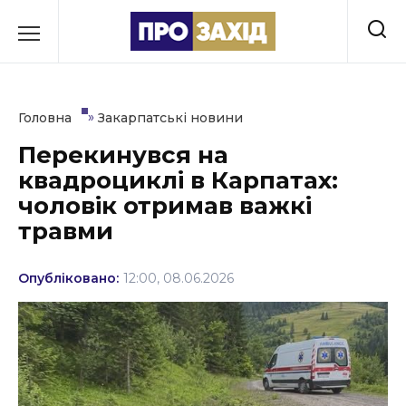
Перейти
до
РУБРИКИ
вмісту
Економіка
»
Головна
Закарпатські новини
Здоров’я
Перекинувся на
квадроциклі в Карпатах:
Культура
чоловік отримав важкі
Освіта
травми
Події
Опубліковано:
12:00, 08.06.2026
Політика
Соціум
Спорт