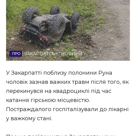
Стиль життя
Втрачений Ужгород
Втрачений Ужгород (відеоверсія)
ЗАКАРПАТСЬКІ НОВИНИ
ЗАКАРПАТСЬКІ НОВИНИ
У Закарпатті поблизу полонини Руна
чоловік зазнав важких травм після того, як
НОВИНИ ЗАХІДНОЇ УКРАЇНИ
перекинувся на квадроциклі під час
катання гірською місцевістю.
Постраждалого госпіталізували до лікарні
ФОТО
у важкому стані.