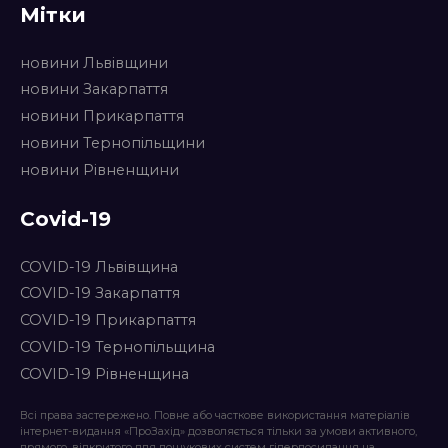
Мітки
новини Львівщини
новини Закарпаття
новини Прикарпаття
новини Тернопільщини
новини Рівненщини
Covid-19
COVID-19 Львівщина
COVID-19 Закарпаття
COVID-19 Прикарпаття
COVID-19 Тернопільщина
COVID-19 Рівненщина
Всі права застережено. Повне або часткове використання матеріалів
інтернет-видання «ПроЗахід» дозволяється тільки за умови активного,
прямого, відкритого для пошукових систем гіперпосилання на