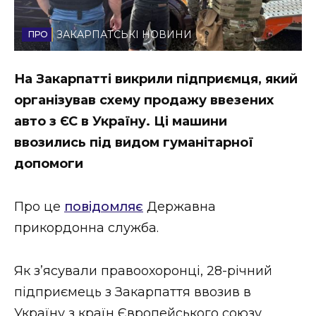
Стиль життя
ЗАКАРПАТСЬКІ НОВИНИ
Втрачений Ужгород
На Закарпатті викрили підприємця, який
Втрачений Ужгород (відеоверсія)
організував схему продажу ввезених
авто з ЄС в Україну. Ці машини
ввозились під видом гуманітарної
ЗАКАРПАТСЬКІ НОВИНИ
допомоги
Про це
повідомляє
Державна
НОВИНИ ЗАХІДНОЇ УКРАЇНИ
прикордонна служба.
ФОТО
Як з’ясували правоохоронці, 28-річний
підприємець з Закарпаття ввозив в
Україну з країн Європейського союзу