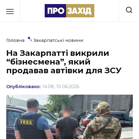
Перейти
до
РУБРИКИ
вмісту
Економіка
»
Головна
Закарпатські новини
Здоров’я
На Закарпатті викрили
“бізнесмена”, який
Культура
продавав автівки для ЗСУ
Освіта
Опубліковано:
14:08, 10.06.2026
Події
Політика
Соціум
Спорт