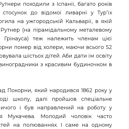
утнери походили з Іспанії, багато років
стосунок до відомої ливарні у Тур’їх
гила на ужгородській Кальварії, в якій
 Рутнер (на пірамідальному металевому
о Грінауса) теж належить членам цієї
орни помер від холери, маючи всього 52
вувала шістьох дітей. Аби дати їм освіту
 виноградники з красивим будиночком в
ад Покорни, який народився 1862 року у
роді школу, далі пройшов спеціальне
ничого і був направлений на роботу у
я Мукачева. Молодий чоловік часто
стей на полюваннях. І саме на одному