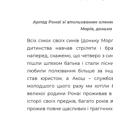
Арпад Ронаї зі впольованим оленем
Марія, донька
Всіх сімох своїх синів (доньку Мор
дитинства навчав стріляти і бр
наперед, скажемо, що четверо з син
пішли шляхом батька і стали лісн
любили полювання більше за інши
став юристом, а Акош – службо
молодшого цього разу ми хотіли 
великої родини Ронаї проживав в
історії своїх предків, багато років
прожив повне щасливих і трагічних