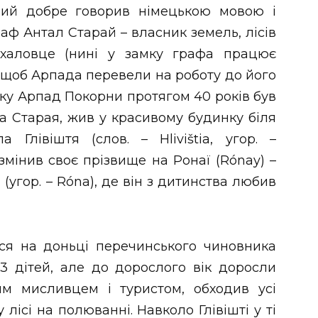
трий добре говорив німецькою мовою і
аф Антал Старай – власник земель, лісів
іхаловце (нині у замку графа працює
, щоб Арпада перевели на роботу до його
оку Арпад Покорни протягом 40 років був
а Старая, жив у красивому будинку біля
 Глівіштя (слов. – Hlivištia, угор. –
змінив своє прізвище на Ронаї (Rónay) –
угор. – Róna), де він з дитинства любив
ся на доньці перечинського чиновника
3 дітей, але до дорослого вік доросли
им мисливцем і туристом, обходив усі
 лісі на полюванні. Навколо Глівішті у ті