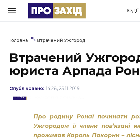
Перейти
ПОДІЇ
до
РУБРИКИ
вмісту
Економіка
Здоров’я
»
Головна
Втрачений Ужгород
Втрачений Ужгород:
Політика
Соціум
юриста Арпада Рона
Втрачений Ужгород
(відеоверсія)
Опубліковано:
14:28, 25.11.2019
ВТРАЧЕНИЙ УЖГОРОД
ЗАКАРПАТСЬКІ НОВИНИ
Про родину Ронаї починати роз
Ужгородом її члени пов’язані я
проживав Кароль Покорни – лісн