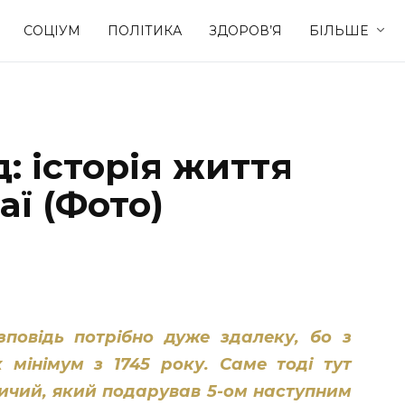
СОЦІУМ
ПОЛІТИКА
ЗДОРОВ’Я
БІЛЬШЕ
Культура
Освіта
 історія життя
Спорт
Стиль житт
ї (Фото)
повідь потрібно дуже здалеку, бо з
к мінімум з 1745 року. Саме тоді тут
ичий, який подарував 5-ом наступним