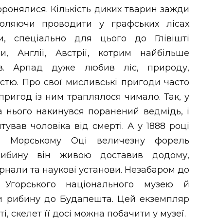
хоронялися. Кількість диких тварин зажди
воляючи проводити у графських лісах
, спеціально для цього до Глівішті
, Англії, Австрії, котрим найбільше
в. Арпад дуже любив ліс, природу,
стю. Про свої мисливські пригоди часто
 пригод із ним траплялося чимало. Так, у
а нього накинувся поранений ведмідь, і
ував чоловіка від смерті. А у 1888 році
у Морському Оці величезну форель
рибину він живою доставив додому,
рнали та наукові установи. Незабаром до
ки Угорського національного музею й
ли рибину до Будапешта. Цей екземпляр
, скелет її досі можна побачити у музеї.