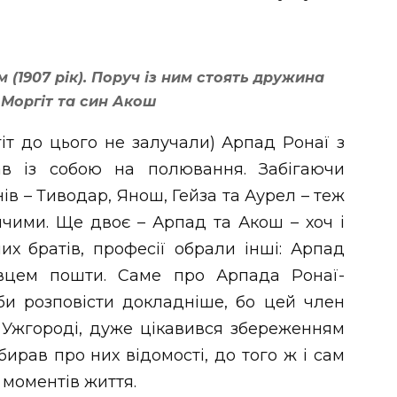
 (1907 рік). Поруч із ним стоять дружина
 Моргіт та син Акош
гіт до цього не залучали) Арпад Ронаї з
ав із собою на полювання. Забігаючи
ів – Тиводар, Янош, Гейза та Аурел – теж
ичими. Ще двоє – Арпад та Акош – хоч і
х братів, професії обрали інші: Арпад
вцем пошти. Саме про Арпада Ронаї-
би розповісти докладніше, бо цей член
 Ужгороді, дуже цікавився збереженням
 збирав про них відомості, до того ж і сам
 моментів життя.