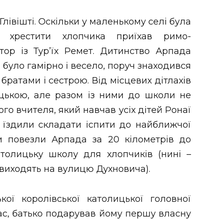
лівішті. Оскільки у маленькому селі була
, хрестити хлопчика приїхав римо-
ор із Тур’їх Ремет. Дитинство Арпада
 було гамірно і весело, поруч знаходився
з братами і сестрою. Від місцевих дітлахів
цькою, але разом із ними до школи не
о вчителя, який навчав усіх дітей Ронаї
 їздили складати іспити до найближчої
ки повезли Арпада за 20 кілометрів до
толицьку школу для хлопчиків (нині –
 виходять на вулицю Духновича).
ої королівської католицької головної
лас, батько подарував йому першу власну