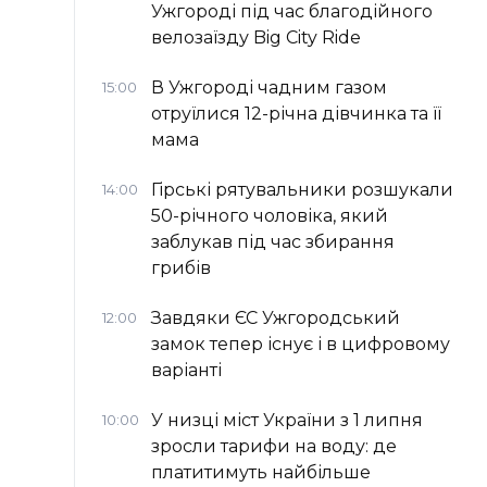
Ужгороді під час благодійного
велозаїзду Big Сity Ride
В Ужгороді чадним газом
15:00
отруїлися 12-річна дівчинка та її
мама
Гірські рятувальники розшукали
14:00
50-річного чоловіка, який
заблукав під час збирання
грибів
Завдяки ЄС Ужгородський
12:00
замок тепер існує і в цифровому
варіанті
У низці міст України з 1 липня
10:00
зросли тарифи на воду: де
платитимуть найбільше