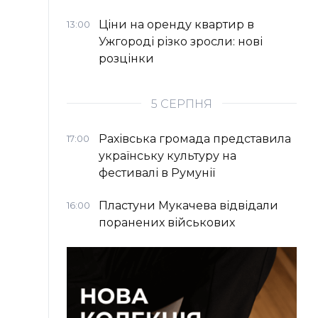
Ціни на оренду квартир в
13:00
Ужгороді різко зросли: нові
розцінки
5 СЕРПНЯ
Рахівська громада представила
17:00
українську культуру на
фестивалі в Румунії
Пластуни Мукачева відвідали
16:00
поранених військових