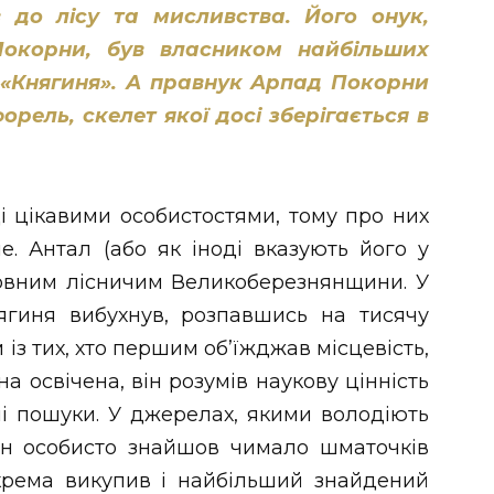
 до лісу та мисливства. Його онук,
Покорни, був власником найбільших
 «Княгиня». А правнук Арпад Покорни
форель, скелет якої досі зберігається в
 цікавими особистостями, тому про них
е. Антал (або як іноді вказують його у
овним лісничим Великоберезнянщини. У
ягиня вибухнув, розпавшись на тисячу
із тих, хто першим об’їжджав місцевість,
 освічена, він розумів наукову цінність
ні пошуки. У джерелах, якими володіють
ін особисто знайшов чимало шматочків
окрема викупив і найбільший знайдений