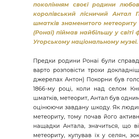
поколінням своєї родини любов
НОВИНИ ЗАХІДНОЇ УКРАЇНИ
королівський лісничий Антал 
шматків знаменитого метеориту
(Ронаї) піймав найбільшу у світі 
ФОТО
Угорському національному музеї.
Предки родини Ронаї були справді
варто розповісти трохи докладніш
ВІДЕО
джерелах Антон) Покорни був гол
1866-му році, коли над селом Кн
шматків, метеорит, Антал був одним 
оцінюючи завдану шкоду. Як людина
метеориту, тому почав його актив
нащадки Антала, значиться, що в
метеориту, купував їх у селян, з