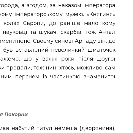
города, а згодом, за наказом імператора
ому імператорському музею. «Княгиня»
х колах Європи, до раніше мало кому
 науковці та шукачі скарбів, тож Антал
аменитістю. Своєму синові Арпаду він, до
ий був вставлений невеличкий шматочок
кажемо, що у важкі роки після Другої
и продали, тож нині хтось, можливо, сам
нним перснем із частинкою знаменитої
л Покорни
 мав набутий титул немеша (дворянина),