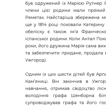
був одружений із Марією Рутнер. Р
члени цієї родини мали прямий 
Реметах. Найстаріша збережена мо
ще у 1814 році поховали Катерину
обеліску є також ім’я Франческ
іспанської родини. Коли Антал Пок
роки, його дружина Марія сама вихо
та забезпечити придане, продала
Ужгороді.
Одним із цих шести дітей був Арп
Кам’яниці. Він закінчив в Ужго
навчання, отримав свідоцтво ліс
володіння графа Шенборна біл
супроводжував графа та його го