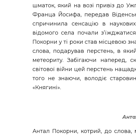
шматок, який на возі привіз до Уж
Франца Йосифа, передав Віденськ
спричинила сенсацію в наукови
відомого села почали з’їжджатися
Покорни у ті роки став місцевою зн
слова, подарував перстень, в як
метеориту. Забігаючи наперед, с
світової війни цей перстень нащадк
того не знаючи, володіє старови
«Княгині».
Анта
Антал Покорни, котрий, до слова,