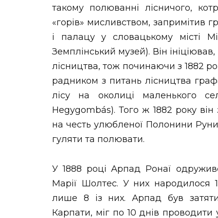
такому полюванні лісничого, ко
«горів» мисливством, запримітив гр
і палацу у словацькому місті М
Земплінський музей). Він ініціював
лісництва, тож починаючи з 1882 р
радником з питань лісництва граф
лісу на околиці маленького села
Hegygombás). Того ж 1882 року він 
на честь улюбленої Полонини Руни (
гуляти та полювати.
У 1888 році Арпад Ронаї одружив
Марії Шолтес. У них народилося 1
лише 8 із них. Арпад був затят
Карпати, міг по 10 днів проводити у