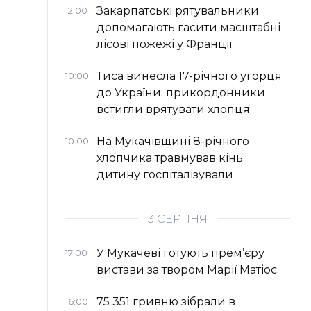
Закарпатські рятувальники
12:00
допомагають гасити масштабні
лісові пожежі у Франції
Тиса винесла 17-річного угорця
10:00
до України: прикордонники
встигли врятувати хлопця
На Мукачівщині 8-річного
10:00
хлопчика травмував кінь:
дитину госпіталізували
3 СЕРПНЯ
У Мукачеві готують прем’єру
17:00
вистави за твором Марії Матіос
75 351 гривню зібрали в
16:00