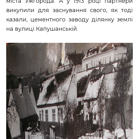
міста Ужгорода. А у 1913 році партнери
викупили для заснування свого, як тоді
казали, цементного заводу ділянку землі
на вулиці Капушанській.