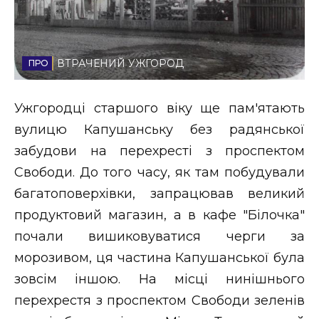
Стиль життя
Втрачений Ужгород
ВТРАЧЕНИЙ УЖГОРОД
Втрачений Ужгород (відеоверсія)
Ужгородці старшого віку ще пам'ятають
вулицю Капушанську без радянської
забудови на перехресті з проспектом
ЗАКАРПАТСЬКІ НОВИНИ
Свободи. До того часу, як там побудували
багатоповерхівки, запрацював великий
НОВИНИ ЗАХІДНОЇ УКРАЇНИ
продуктовий магазин, а в кафе "Білочка"
почали вишиковуватися черги за
морозивом, ця частина Капушанської була
ФОТО
зовсім іншою. На місці нинішнього
перехрестя з проспектом Свободи зеленів