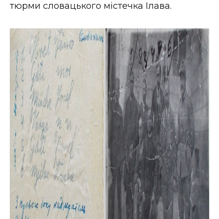
тюрми словацького містечка Ілава.