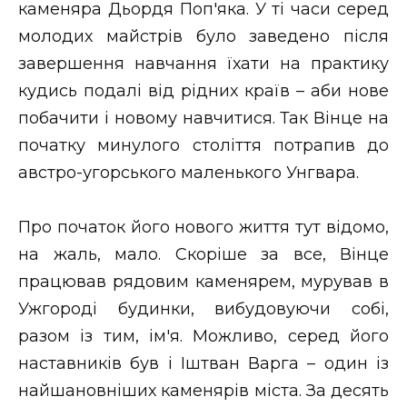
каменяра Дьордя Поп'яка. У ті часи серед
молодих майстрів було заведено після
завершення навчання їхати на практику
кудись подалі від рідних країв – аби нове
побачити і новому навчитися. Так Вінце на
початку минулого століття потрапив до
австро-угорського маленького Унгвара.
Про початок його нового життя тут відомо,
на жаль, мало. Скоріше за все, Вінце
працював рядовим каменярем, мурував в
Ужгороді будинки, вибудовуючи собі,
разом із тим, ім'я. Можливо, серед його
наставників був і Іштван Варга – один із
найшановніших каменярів міста. За десять