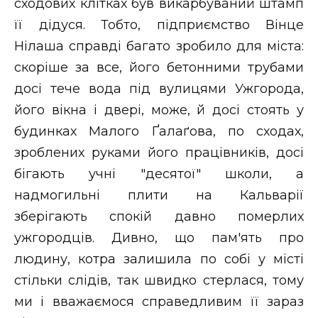
сходових клітках був викарбуваний штамп
її дідуся. Тобто, підприємство Вінце
Нілаша справді багато зробило для міста:
скоріше за все, його бетонними трубами
досі тече вода під вулицями Ужгорода,
його вікна і двері, може, й досі стоять у
будинках Малого Ґалаґова, по сходах,
зроблених руками його працівників, досі
бігають учні "десятої" школи, а
надмогильні плити на Кальварії
зберігають спокій давно померлих
ужгородців. Дивно, що пам'ять про
людину, котра залишила по собі у місті
стільки слідів, так швидко стерлася, тому
ми і вважаємося справедливим її зараз