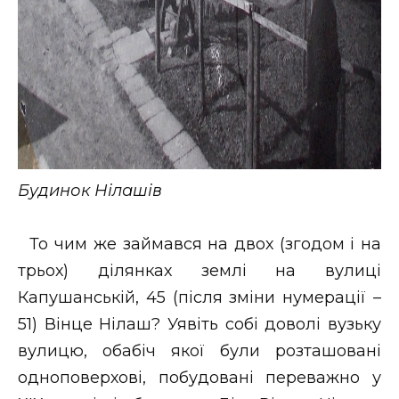
Будинок Нілашів
То чим же займався на двох (згодом і на
трьох) ділянках землі на вулиці
Капушанській, 45 (після зміни нумерації –
51) Вінце Нілаш? Уявіть собі доволі вузьку
вулицю, обабіч якої були розташовані
одноповерхові, побудовані переважно у