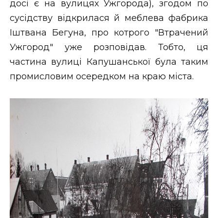
досі є на вулицях Ужгорода), згодом по
сусідству відкрилася й меблева фабрика
Іштвана Бегуна, про котрого "Втрачений
Ужгород" уже розповідав. Тобто, ця
частина вулиці Капушанської була таким
промисловим осередком на краю міста.