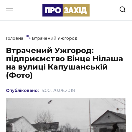
Перейти
до
РУБРИКИ
вмісту
Економіка
»
Головна
Втрачений Ужгород
Здоров’я
Втрачений Ужгород:
підприємство Вінце Нілаша
Культура
на вулиці Капушанській
Освіта
(Фото)
Події
Опубліковано:
15:00, 20.06.2018
Політика
Соціум
Спорт