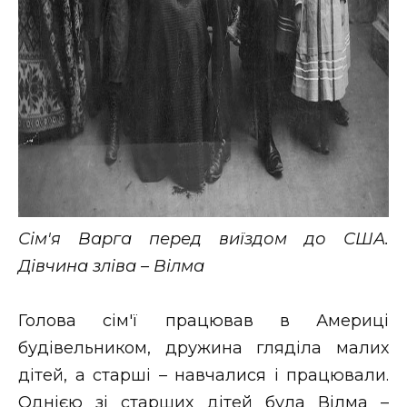
Сім'я Варга перед виїздом до США.
Дівчина зліва – Вілма
Голова сім'ї працював в Америці
будівельником, дружина гляділа малих
дітей, а старші – навчалися і працювали.
Однією зі старших дітей була Вілма –