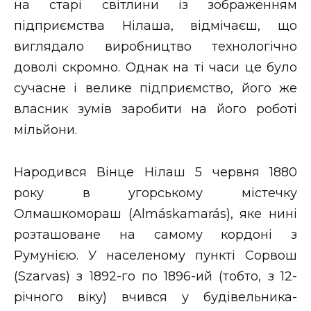
на старі світлини із зображенням
підприємства Нілаша, відмічаєш, що
виглядало виробництво технологічно
доволі скромно. Однак на ті часи це було
сучасне і велике підприємство, його же
власник зумів заробити на його роботі
мільйони.
Народився Вінце Нілаш 5 червня 1880
року в угорському містечку
Олмашкомораш (Almáskamarás), яке нині
розташоване на самому кордоні з
Румунією. У населеному пункті Сорвош
(Szarvas) з 1892-го по 1896-ий (тобто, з 12-
річного віку) вчився у будівельника-