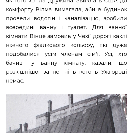
як того хотіла дружина. Звикла в США до
комфорту Вілма вимагала, аби в будинок
провели водогін і каналізацію, зробили
всередині ванну і туалет. Для ванної
кімнати Вінце замовив у Чехії дорогі кахлі
ніжного фіалкового кольору, які дуже
подобалися усім членам сім'ї. Усі, хто
бачив ту ванну кімнату, казали, що
розкішнішої за неї ні в кого в Ужгороді
немає.