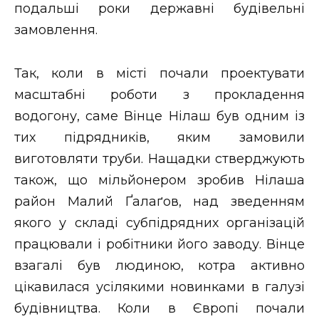
подальші роки державні будівельні
замовлення.
Так, коли в місті почали проектувати
масштабні роботи з прокладення
водогону, саме Вінце Нілаш був одним із
тих підрядників, яким замовили
виготовляти труби. Нащадки стверджують
також, що мільйонером зробив Нілаша
район Малий Ґалаґов, над зведенням
якого у складі субпідрядних організацій
працювали і робітники його заводу. Вінце
взагалі був людиною, котра активно
цікавилася усілякими новинками в галузі
будівництва. Коли в Європі почали