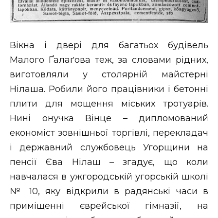
Вікна і двері для багатьох будівель
Малого Ґалаґова теж, за словами рідних,
виготовляли у столярній майстерні
Нілаша. Робили його працівники і бетонні
плити для мощення міських тротуарів.
Нині онучка Вінце – дипломований
економіст зовнішньої торгівлі, перекладач
і державний службовець Угорщини на
пенсії Єва Нілаш – згадує, що коли
навчалася в ужгородській угорській школі
№ 10, яку відкрили в радянські часи в
приміщенні єврейської гімназії, на