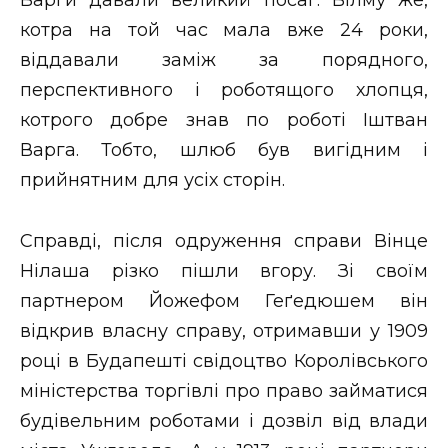
котра на той час мала вже 24 роки,
віддавали заміж за порядного,
перспективного і роботящого хлопця,
котрого добре знав по роботі Іштван
Варга. Тобто, шлюб був вигідним і
прийнятним для усіх сторін.
Справді, після одруження справи Вінце
Нілаша різко пішли вгору. Зі своїм
партнером Йожефом Геґедюшем він
відкрив власну справу, отримавши у 1909
році в Будапешті свідоцтво Королівського
міністерства торгівлі про право займатися
будівельним роботами і дозвіл від влади