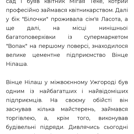
сад і буяв квітник Мігая Теке, котрий
ВІДЕО
професійно займався квітникарством. Далі
у бік "Білочки" проживала сім'я Ласота, а
ще далі, на місці нинішньої
багатоповерхівки із супермаркетом
"Вопак" на першому поверсі, знаходилося
велике цементне підприємство Вінце
Нілаша.
Вінце Нілаш у міжвоєнному Ужгороді був
одним із найбагатших і найвідоміших
підприємців. На своєму обійсті він
заснував кілька майстерень, займався
торгівлею, а, крім того, виконував
будівельні підряди. Дивлячись сьогодні