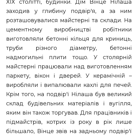
ХІХ столітті, будинки. Дім Вінце Нілаша
заходив у глибину подвір'я, а за ним
розташовувалися майстерні та склади. На
цементному виробництві робітники
виготовляли бетонні кільця для криниць,
труби різного діаметру, бетонні
надмогильні плити тощо. У столярній
майстерні працювали над виготовленням
паркету, вікон і дверей. У керамічній –
виробляли і випалювали кахлі для печей.
Крім того, на подвір'ї Нілаша був великий
склад будівельних матеріалів і вугілля,
яким він також торгував. Для працівників і
підмайстрів, котрих із року в рік лише
більшало, Вінце звів на задньому подвір'ї