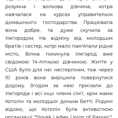
розумна і вольова дівчина, котра
навчалася на курсах управительок
домашнього господарства. Працювала
вона добре, та дуже скучила за
Ужгородом. На відміну від молодших
братів і сестер, котрі мало пам'ятали рідне
місто, Вілма покинула Ужгород вже
свідомою 14-літньою дівчиною. Життя у
США було для неї нестерпним, тож через
10 років вона вирішила повернутися
додому. Згодом за нею приїхали до
Ужгорода і всі інші члени сім'ї, крім мами
Котолін та молодшої доньки Бетті. Родині
відомо, що Котолін була активісткою
організації "Slovak Ladies Union of Passaic",