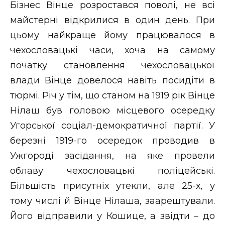
Бізнес Вінце розростався поволі, не всі
майстерні відкрилися в один день. При
цьому найкраще йому працювалося в
чехословацькі часи, хоча на самому
початку становлення чехословацької
влади Вінце довелося навіть посидіти в
тюрмі. Річ у тім, що станом на 1919 рік Вінце
Нілаш був головою місцевого осередку
Угорської соціал-демократичної партії. У
березні 1919-го осередок проводив в
Ужгороді засідання, на яке провели
облаву чехословацькі поліцейські.
Більшість присутніх утекли, але 25-х, у
тому числі й Вінце Нілаша, заарештували.
Його відправили у Кошице, а звідти – до