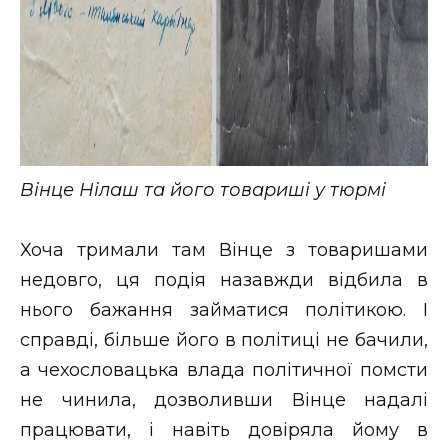
Вінце Нілаш та його товариші у тюрмі
Хоча тримали там Вінце з товаришами
недовго, ця подія назавжди відбила в
нього бажання займатися політикою. І
справді, більше його в політиці не бачили,
а чехословацька влада політичної помсти
не чинила, дозволивши Вінце надалі
працювати, і навіть довіряла йому в