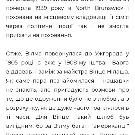
померла 1939 року в North Brunswick і
похована на місцевому кладовищі. Її сім'я
через політичні події так і не змогла
приїхати на поховання.
Отже, Вілма повернулася до Ужгорода у
1905 році, а вже у 1908-му Іштван Варга
віддавав її заміж за майстра Вінце Нілаша.
Як саме пара познайомилася – нащадки
не знають, але пригадують розмови про
те, що це одруження було не з любові, а з
розрахунку, як це дуже часто траплялося в
ті часи. Для Вінце такий шлюб був
вигідним, бо за Вілму багаті "американці"
Варги давали великий посаг. Вілму же,