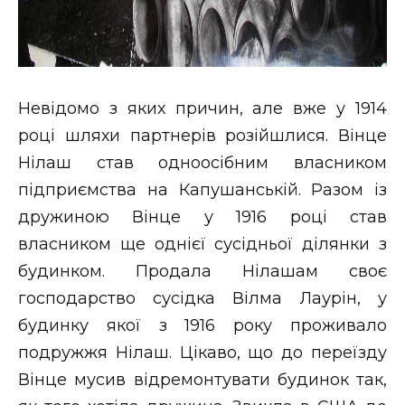
Невідомо з яких причин, але вже у 1914
році шляхи партнерів розійшлися. Вінце
Нілаш став одноосібним власником
підприємства на Капушанській. Разом із
дружиною Вінце у 1916 році став
власником ще однієї сусідньої ділянки з
будинком. Продала Нілашам своє
господарство сусідка Вілма Лаурін, у
будинку якої з 1916 року проживало
подружжя Нілаш. Цікаво, що до переїзду
Вінце мусив відремонтувати будинок так,