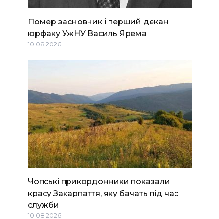
Помер засновник і перший декан
юрфаку УжНУ Василь Ярема
10.08.2026
Чопські прикордонники показали
красу Закарпаття, яку бачать під час
служби
10.08.2026