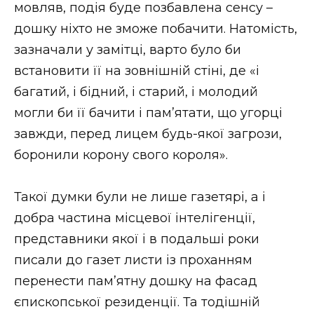
мовляв, подія буде позбавлена сенсу –
дошку ніхто не зможе побачити. Натомість,
зазначали у замітці, варто було би
встановити її на зовнішній стіні, де «і
багатий, і бідний, і старий, і молодий
могли би її бачити і пам’ятати, що угорці
завжди, перед лицем будь-якої загрози,
боронили корону свого короля».
Такої думки були не лише газетярі, а і
добра частина місцевої інтелігенції,
представники якої і в подальші роки
писали до газет листи із проханням
перенести пам’ятну дошку на фасад
єпископської резиденції. Та тодішній