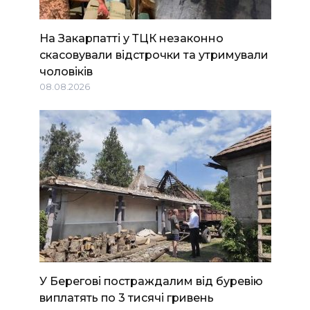
На Закарпатті у ТЦК незаконно
скасовували відстрочки та утримували
чоловіків
08.08.2026
У Берегові постраждалим від буревію
виплатять по 3 тисячі гривень