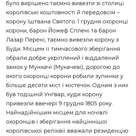
ВІДЕО
було вирішено таємно вивезти зі столиці
королівські коштовності й передовсім –
корону Іштвана Святого. 1 грудня охоронці
корони, барон Йожеф Сплені та барон
Лазар Перені, таємно вивезли корону з
Буди. Місцем її тимчасового зберігання
обрали добре укріплений і віддалений
замок у Мункачі (Мукачеві), дорогою до
якого охоронці корони робили зупинки у
більше десяти міст і містечок. Одним з них
був тодішній Унґвар, куди корону
привезли ввечері 9 грудня 1805 року.
Найнадійнішим місцем для ночівлі
охоронців і зберігання найціннішої
королівської реліквії вважали резиденцію