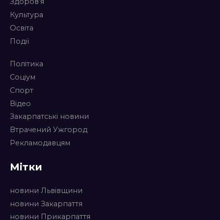
Здоров’я
Культура
Освіта
Події
Політика
Соціум
Спорт
Відео
Закарпатські новини
Втрачений Ужгород
Рекламодавцям
Мітки
новини Львівщини
новини Закарпаття
новини Прикарпаття