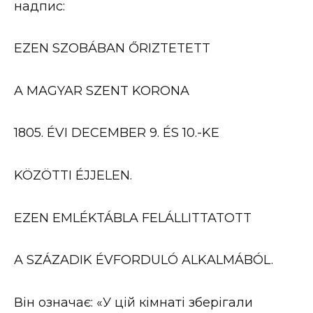
надпис:
EZEN SZOBÁBAN ŐRIZTETETT
A MAGYAR SZENT KORONA
1805. ÉVI DECEMBER 9. ÉS 10.-KE
KÖZÖTTI ÉJJELEN.
EZEN EMLÉKTÁBLA FELÁLLITTATOTT
A SZÁZADIK ÉVFORDULÓ ALKALMÁBÓL.
Він означає: «У цій кімнаті зберігали