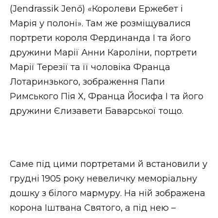
(Jendrassik Jenő) «Королеви Ержебет і
Марія у полоні». Там же розміщувалися
портрети короля Фердинанда І та його
дружини Марії Анни Кароліни, портрети
Марії Терезії та її чоловіка Франца
Лотаринзького, зображення Папи
Римського Пія Х, Франца Йосифа І та його
дружини Єлизавети Баварської тощо.
Саме під цими портретами й встановили у
грудні 1905 року невеличку меморіальну
дошку з білого мармуру. На ній зображена
корона Іштвана Святого, а під нею –