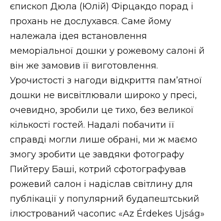
єпископ Дюла (Юлій) Фірцакдо порад і
прохань не дослухався. Саме йому
належала ідея встановлення
меморіальної дошки у рожевому салоні й
він же замовив її виготовлення.
Урочистості з нагоди відкриття пам’ятної
дошки не висвітлювали широко у пресі,
очевидно, зробили це тихо, без великої
кількості гостей. Надалі побачити її
справді могли лише обрані, ми ж маємо
змогу зробити це завдяки фотографу
Пийтеру Баші, котрий сфотографував
рожевий салон і надіслав світлину для
публікації у популярний будапештський
ілюстрований часопис «Az Érdekes Ujság»