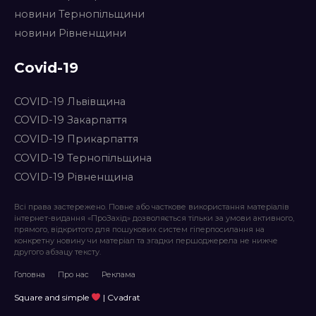
новини Тернопільщини
новини Рівненщини
Covid-19
COVID-19 Львівщина
COVID-19 Закарпаття
COVID-19 Прикарпаття
COVID-19 Тернопільщина
COVID-19 Рівненщина
Всі права застережено. Повне або часткове використання матеріалів
інтернет-видання «ПроЗахід» дозволяється тільки за умови активного,
прямого, відкритого для пошукових систем гіперпосилання на
конкретну новину чи матеріал та згадки першоджерела не нижче
другого абзацу тексту.
Головна
Про нас
Реклама
Square and simple
| Cvadrat