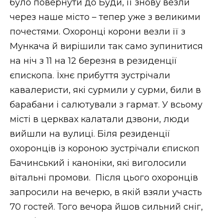
було повернути до Буди, її знову везли
через наше місто – тепер уже з великими
почестями. Охоронці корони везли її з
Мункача й вирішили так само зупинитися
на ніч з 11 на 12 березня в резиденції
єпископа. Їхнє прибуття зустрічали
кавалеристи, які сурмили у сурми, били в
барабани і салютували з гармат. У всьому
місті в церквах калатали дзвони, люди
вийшли на вулиці. Біля резиденції
охоронців із короною зустрічали єпископ
Бачинський і каноніки, які виголосили
вітальні промови. Після цього охоронців
запросили на вечерю, в якій взяли участь
70 гостей. Того вечора йшов сильний сніг,