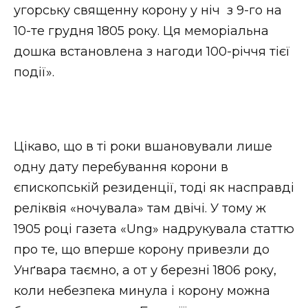
угорську священну корону у ніч з 9-го на
10-те грудня 1805 року. Ця меморіальна
дошка встановлена з нагоди 100-річчя тієї
події».
Цікаво, що в ті роки вшановували лише
одну дату перебування корони в
єпископській резиденції, тоді як насправді
реліквія «ночувала» там двічі. У тому ж
1905 році газета «Ung» надрукувала статтю
про те, що вперше корону привезли до
Унґвара таємно, а от у березні 1806 року,
коли небезпека минула і корону можна