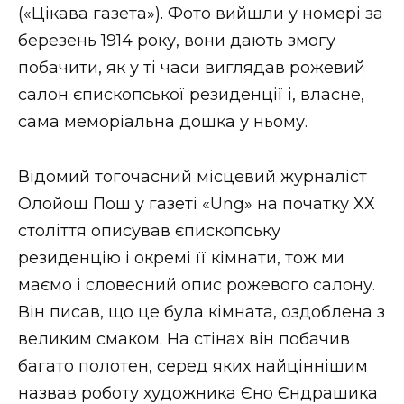
(«Цікава газета»). Фото вийшли у номері за
березень 1914 року, вони дають змогу
побачити, як у ті часи виглядав рожевий
салон єпископської резиденції і, власне,
сама меморіальна дошка у ньому.
Відомий тогочасний місцевий журналіст
Олойош Пош у газеті «Ung» на початку ХХ
століття описував єпископську
резиденцію і окремі її кімнати, тож ми
маємо і словесний опис рожевого салону.
Він писав, що це була кімната, оздоблена з
великим смаком. На стінах він побачив
багато полотен, серед яких найціннішим
назвав роботу художника Єно Єндрашика