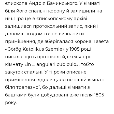
єпископа Андрія Бачинського. У кімнаті
біля його спальні корону й залишили на
ніч. Про це в єпископському архіві
залишився протокольний запис, який і
допоміг згодом точно визначити
приміщення, де зберігалася корона. Газета
«Görög Katolikus Szemle» у 1905 році
писала, що в протоколі йдеться про
кімнату «in … angulari cubiculo», тобто
закуток спальні. У ті роки описане
приміщення відповідало пізнішій кімнаті
біля трапезної, бо дальші кімнати з
баштами були добудовані вже після 1805
року.