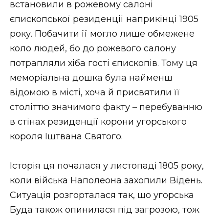
встановили в рожевому салоні
Стиль життя
єпископської резиденції наприкінці 1905
року. Побачити її могло лише обмежене
Втрачений Ужгород
коло людей, бо до рожевого салону
Втрачений Ужгород (відеоверсія)
потрапляли хіба гості єпископів. Тому ця
меморіальна дошка була найменш
відомою в місті, хоча й присвятили її
ЗАКАРПАТСЬКІ НОВИНИ
століттю значимого факту – перебуванню
в стінах резиденції корони угорського
короля Іштвана Святого.
НОВИНИ ЗАХІДНОЇ УКРАЇНИ
Історія ця почалася у листопаді 1805 року,
коли війська Наполеона захопили Відень.
ФОТО
Ситуація розгорталася так, що угорська
Буда також опинилася під загрозою, тож