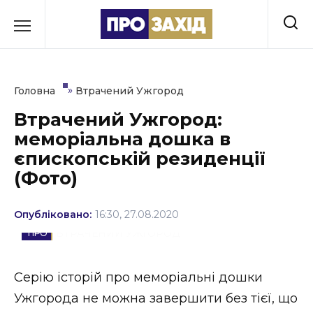
Перейти
до
РУБРИКИ
вмісту
Економіка
»
Головна
Втрачений Ужгород
Здоров’я
Втрачений Ужгород:
меморіальна дошка в
Культура
єпископській резиденції
Освіта
(Фото)
Події
Опубліковано:
16:30, 27.08.2020
Політика
ВТРАЧЕНИЙ УЖГОРОД
Соціум
Серію історій про меморіальні дошки
Спорт
Ужгорода не можна завершити без тієї, що