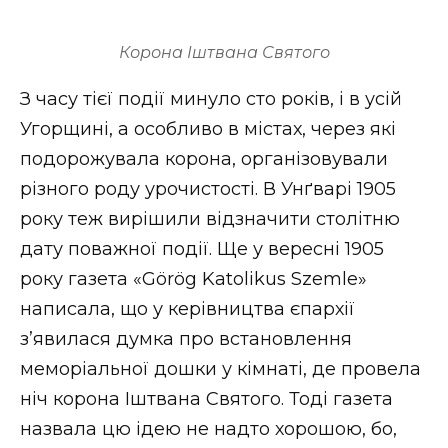
Корона Іштвана Святого
З часу тієї події минуло сто років, і в усій
Угорщині, а особливо в містах, через які
подорожувала корона, організовували
різного роду урочистості. В Унґварі 1905
року теж вирішили відзначити столітню
дату поважної події. Ще у вересні 1905
року газета «Görög Katolikus Szemle»
написала, що у керівництва єпархії
з’явилася думка про встановлення
меморіальної дошки у кімнаті, де провела
ніч корона Іштвана Святого. Тоді газета
назвала цю ідею не надто хорошою, бо,