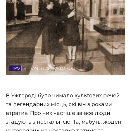
Стиль життя
Втрачений Ужгород
Втрачений Ужгород (відеоверсія)
ЗАКАРПАТСЬКІ НОВИНИ
ВТРАЧЕНИЙ УЖГОРОД
НОВИНИ ЗАХІДНОЇ УКРАЇНИ
В Ужгороді було чимало культових речей
та легендарних місць, які він з роками
ФОТО
втратив. Про них частіше за все люди
згадують з ностальгією. Та, мабуть, жоден
ужгородець не ностальгуватиме за