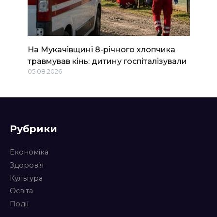
На Мукачівщині 8-річного хлопчика
травмував кінь: дитину госпіталізували
05.08.2026
Рубрики
Економіка
Здоров’я
Культура
Освіта
Події