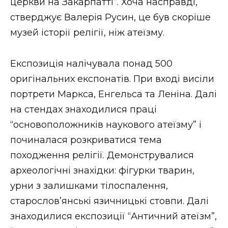
церкви на Закарпатті”. Хоча насправді,
стверджує Валерія Русин, це був скоріше
музей історії релігії, ніж атеїзму.
Експозиція налічувала понад 500
оригінальних експонатів. При вході висіли
портрети Маркса, Енгельса та Леніна. Далі
на стендах знаходилися праці
“основоположників наукового атеїзму” і
починалася розкриватися тема
походження релігії. Демонструвалися
археологічні знахідки: фігурки тварин,
урни з залишками тілоспалення,
старослов’янські язичницькі стовпи. Далі
знаходилися експозиції “Античний атеїзм”,