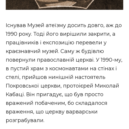
Існував Музей атеїзму досить довго, аж до
1990 року. Тоді його вирішили закрити, а
працівників і експозицію перевели у
краєзнавчий музей. Саму ж будівлю
повернули православній церкві. У 1990-му,
в пустий храм з космонавтами на стінах і
стелі, прийшов нинішній настоятель
Покровської церкви, протоієрей Миколай
Кабаці. Він пригадує, що був просто
вражений побаченим, бо складалося
враження, що церкву варварськи
розграбували.