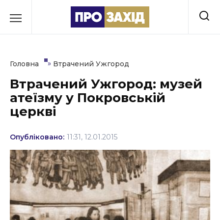
Перейти
до
РУБРИКИ
вмісту
Економіка
»
Головна
Втрачений Ужгород
Здоров’я
Втрачений Ужгород: музей
атеїзму у Покровській
Культура
церкві
Освіта
Опубліковано:
11:31, 12.01.2015
Події
Політика
Соціум
Спорт