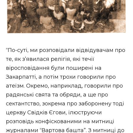
“По-суті, ми розповідали відвідувачам про
те, як з’явилася релігія, які течії
віросповідання були поширені на
Закарпатті, а потім трохи говорили про
атеїзм. Окремо, наприклад, говорили про
радянські свята та обряди, а ще про
сектантство, зокрема про заборонену тоді
церкву Свідків Єгови, ілюструючи
розповідь конфіскованими на митниці
журналами “Вартова башта”. З митниці до