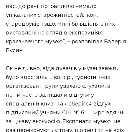
нас, до речі, потрапляло чимало
унікальних старожитностей: ікон,
стародруків тощо. Нині більшість із них
виставлені на огляд в експозиціях
краєзнавчого музею”, – розповідає Валерія
Русин.
Як не дивно, відвідувачів у музеї завжди
було вдосталь. Школярі, туристи, інші
організовані групи уважно слухали, а
потім часто залишали відгуки у
спеціальній книзі. Так, зберігся відгук,
підписаний учнями СШ № 6: “Щиро вдячні
за цікаву екскурсію. Експонати музею ще
раз переконують у тому, що релігія на всіх