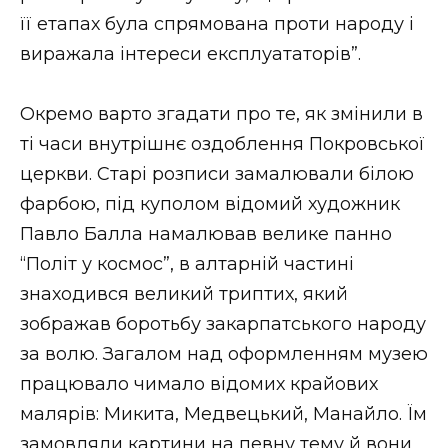
її етапах була спрямована проти народу і
виражала інтереси експлуататорів”.
Окремо варто згадати про те, як змінили в
ті часи внутрішнє оздоблення Покровської
церкви. Старі розписи замалювали білою
фарбою, під куполом відомий художник
Павло Балла намалював велике панно
“Політ у космос”, в алтарній частині
знаходився великий триптих, який
зображав боротьбу закарпатського народу
за волю. Загалом над оформленням музею
працювало чимало відомих крайових
малярів: Микита, Медвецький, Манайло. Їм
замовляли картини на певну тему й вони