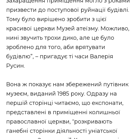
захаращення приміщення могло з роками
призвести до поступової руйнації будівлі.
Тому було вирішено зробити з цієї
красивої церкви Музей атеїзму. Можливо,
нині звучить трохи дико, але це було
зроблено для того, аби врятувати
будівлю”, – пригадує ті часи Валерія
Русин.
Вона ж показує нам збережений путівник
музеєм, виданий 1985 року. Одразу на
першій сторінці читаємо, що експонати,
представлені в приміщенні колишньої
православної церкви, “розкривають
ганебні сторінки діяльності уніатської