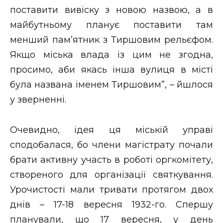
поставити вивіску з новою назвою, а в
майбутньому планує поставити там
менший пам’ятник з Тиршовим рельєфом.
Якщо міська влада із цим не згодна,
просимо, аби якась інша вулиця в місті
була названа іменем Тиршовим”, – йшлося
у зверненні.
Очевидно, ідея ця міській управі
сподобалася, бо члени магістрату почали
брати активну участь в роботі оргкомітету,
створеного для організації святкування.
Урочистості мали тривати протягом двох
днів – 17-18 вересня 1932-го. Спершу
планували, що 17 вересня, у день