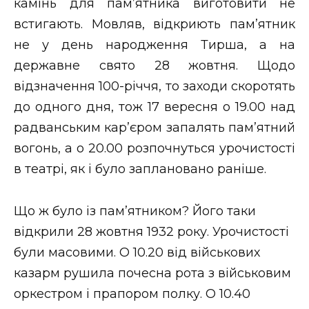
камінь для пам’ятника виготовити не
встигають. Мовляв, відкриють пам’ятник
не у день народження Тирша, а на
державне свято 28 жовтня. Щодо
відзначення 100-річчя, то заходи скоротять
до одного дня, тож 17 вересня о 19.00 над
радванським кар’єром запалять пам’ятний
вогонь, а о 20.00 розпочнуться урочистості
в театрі, як і було заплановано раніше.
Що ж було із пам’ятником? Його таки
відкрили 28 жовтня 1932 року. Урочистості
були масовими. О 10.20 від військових
казарм рушила почесна рота з військовим
оркестром і прапором полку. О 10.40