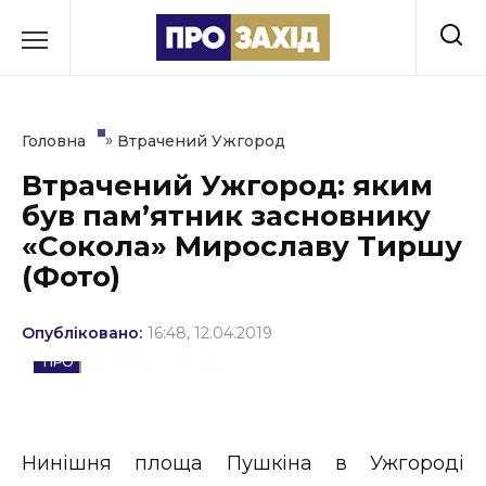
Перейти
до
РУБРИКИ
вмісту
Економіка
»
Головна
Втрачений Ужгород
Здоров’я
Втрачений Ужгород: яким
був пам’ятник засновнику
Культура
«Сокола» Мирославу Тиршу
Освіта
(Фото)
Події
Опубліковано:
16:48, 12.04.2019
Політика
ВТРАЧЕНИЙ УЖГОРОД
Соціум
Спорт
Нинішня площа Пушкіна в Ужгороді