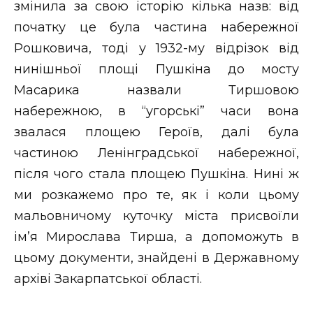
змінила за свою історію кілька назв: від
Стиль життя
початку це була частина набережної
Рошковича, тоді у 1932-му відрізок від
Втрачений Ужгород
нинішньої площі Пушкіна до мосту
Втрачений Ужгород (відеоверсія)
Масарика назвали Тиршовою
набережною, в “угорські” часи вона
звалася площею Героїв, далі була
ЗАКАРПАТСЬКІ НОВИНИ
частиною Ленінградської набережної,
після чого стала площею Пушкіна. Нині ж
ми розкажемо про те, як і коли цьому
НОВИНИ ЗАХІДНОЇ УКРАЇНИ
мальовничому куточку міста присвоїли
ім’я Мирослава Тирша, а допоможуть в
цьому документи, знайдені в Державному
ФОТО
архіві Закарпатської області.