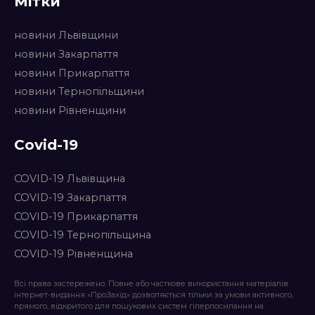
Мітки
новини Львівщини
новини Закарпаття
новини Прикарпаття
новини Тернопільщини
новини Рівненщини
Covid-19
COVID-19 Львівщина
COVID-19 Закарпаття
COVID-19 Прикарпаття
COVID-19 Тернопільщина
COVID-19 Рівненщина
Всі права застережено. Повне або часткове використання матеріалів
інтернет-видання «ПроЗахід» дозволяється тільки за умови активного,
прямого, відкритого для пошукових систем гіперпосилання на