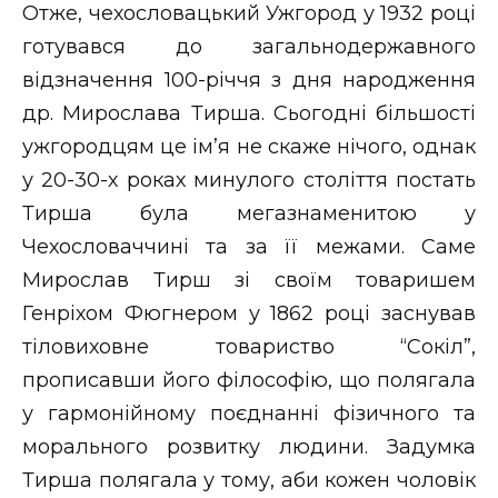
ВІДЕО
Отже, чехословацький Ужгород у 1932 році
готувався до загальнодержавного
відзначення 100-річчя з дня народження
др. Мирослава Тирша. Сьогодні більшості
ужгородцям це ім’я не скаже нічого, однак
у 20-30-х роках минулого століття постать
Тирша була мегазнаменитою у
Чехословаччині та за її межами. Саме
Мирослав Тирш зі своїм товаришем
Генріхом Фюгнером у 1862 році заснував
тіловиховне товариство “Сокіл”,
прописавши його філософію, що полягала
у гармонійному поєднанні фізичного та
морального розвитку людини. Задумка
Тирша полягала у тому, аби кожен чоловік