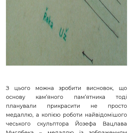
З цього можна зробити висновок, що
основу кам’яного пам’ятника тоді
планували прикрасити не просто
медаллю, а копією роботи найвідомішого
чеського скульптора Йозефа Вацлава
Мислбека – медаллю із зображенням