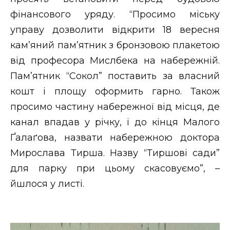
фінансового уряду. “Просимо міську
управу дозволити відкрити 18 вересня
кам’яний пам’ятник з бронзовою плакетою
від професора Мислбека на набережній.
Пам’ятник “Сокол” поставить за власний
кошт і площу оформить гарно. Також
просимо частину набережної від місця, де
канал впадав у річку, і до кінця Малого
Ґалаґова, назвати набережною доктора
Мирослава Тирша. Назву “Тиршові сади”
для парку при цьому скасовуємо”, –
йшлося у листі.