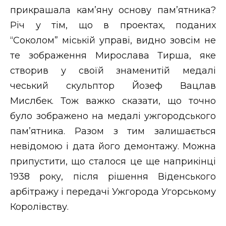
прикрашала кам’яну основу пам’ятника?
Річ у тім, що в проектах, поданих
“Соколом” міській управі, видно зовсім не
те зображення Мирослава Тирша, яке
створив у своїй знаменитій медалі
чеський скульптор Йозеф Вацлав
Мислбек. Тож важко сказати, що точно
було зображено на медалі ужгородського
пам’ятника. Разом з тим залишається
невідомою і дата його демонтажу. Можна
припустити, що сталося це ще наприкінці
1938 року, після рішення Віденського
арбітражу і передачі Ужгорода Угорському
Королівству.