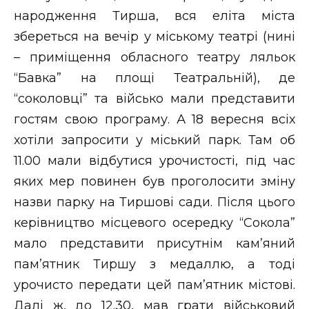
народження Тирша, вся еліта міста
збереться на вечір у міському театрі (нині
– приміщення обласного театру ляльок
“Бавка” на площі Театральній), де
“соколовці” та військо мали представити
гостям свою програму. А 18 вересня всіх
хотіли запросити у міський парк. Там об
11.00 мали відбутися урочистості, під час
яких мер повинен був проголосити зміну
назви парку на Тиршові сади. Після цього
керівництво місцевого осередку “Сокола”
мало представити присутнім кам’яний
пам’ятник Тиршу з медаллю, а тоді
урочисто передати цей пам’ятник містові.
Далі ж, до 12.30, мав грати військовий