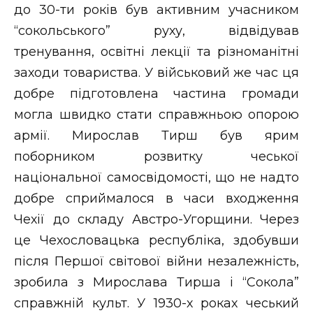
до 30-ти років був активним учасником
“сокольського” руху, відвідував
тренування, освітні лекції та різноманітні
заходи товариства. У військовий же час ця
добре підготовлена частина громади
могла швидко стати справжньою опорою
армії. Мирослав Тирш був ярим
поборником розвитку чеської
національної самосвідомості, що не надто
добре сприймалося в часи входження
Чехії до складу Австро-Угорщини. Через
це Чехословацька республіка, здобувши
після Першої світової війни незалежність,
зробила з Мирослава Тирша і “Сокола”
справжній культ. У 1930-х роках чеський