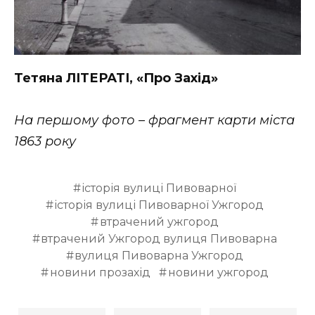
Тетяна ЛІТЕРАТІ, «Про Захід»
На першому фото – фрагмент карти міста
1863 року
історія вулиці Пивоварної
історія вулиці Пивоварної Ужгород
втрачений ужгород
втрачений Ужгород вулиця Пивоварна
вулиця Пивоварна Ужгород
новини прозахід
новини ужгород