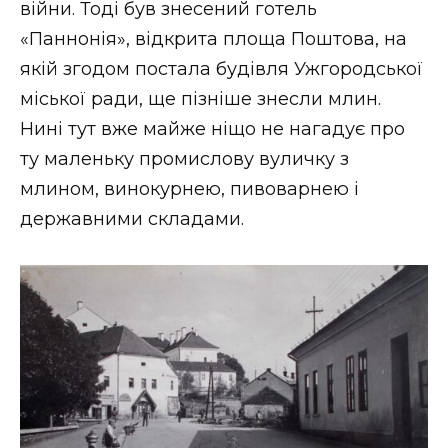
війни. Тоді був знесений готель
«Паннонія», відкрита площа Поштова, на
якій згодом постала будівля Ужгородської
міської ради, ще пізніше знесли млин.
Нині тут вже майже ніщо не нагадує про
ту маленьку промислову вуличку з
млином, винокурнею, пивоварнею і
державними складами.