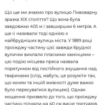
Що ще ми знаємо про вулицю Пивоварну
зразка ХІХ століття? Що вона була
завдовжки 405 м і завширшки 6 метрів. А
ще її називали тоді однією з
найбрудніших вулиць міста. У 1889 році
проїжджу частину цієї завжди брудної
вулички виклали пласкими камінцями –
цю подію місцева преса назвала
порятунком від постійного знущання над
тваринами (слід, мабуть, це розуміти так,
що коням та іншій живності дуже важко
було пересуватися вулицею). Однак
мощення призвело до того, що проїжджу
частину підняли на 40 см вище тротуарів,