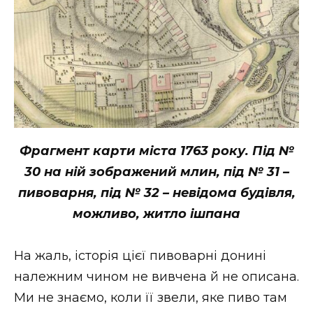
Фрагмент карти міста 1763 року. Під №
30 на ній зображений млин, під № 31 –
пивоварня, під № 32 – невідома будівля,
можливо, житло ішпана
На жаль, історія цієї пивоварні донині
належним чином не вивчена й не описана.
Ми не знаємо, коли її звели, яке пиво там