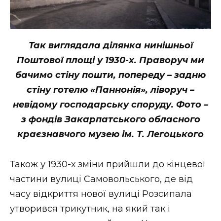
Так виглядала ділянка нинішньої
Поштової площі у 1930-х. Праворуч ми
бачимо стіну пошти, попереду – задню
стіну готелю «Паннонія», ліворуч –
невідому господарську споруду. Фото –
з фондів Закарпатського обласного
краєзнавчого музею ім. Т. Легоцького
Також у 1930-х зміни прийшли до кінцевої
частини вулиці Самовольського, де від
часу відкриття нової вулиці Розсипала
утворився трикутник, на який так і