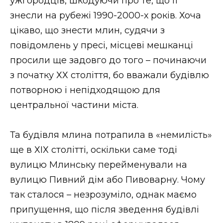
ужгородців, шкодуючи про те, що її
знесли на рубежі 1990-2000-х років. Хоча
цікаво, що знести млин, судячи з
повідомлень у пресі, місцеві мешканці
просили ще задовго до того – починаючи
з початку ХХ століття, бо вважали будівлю
потворною і непідходящою для
центральної частини міста.
Та будівля млина потрапила в «немилість»
ще в ХІХ столітті, оскільки саме тоді
вулицю Млинську перейменували на
вулицю Пивний дім або Пивоварну. Чому
так сталося – незрозуміло, однак маємо
припущення, що після зведення будівлі