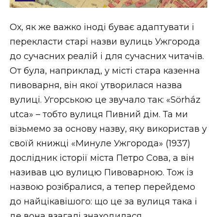
Стиль життя
Ох, як же важко іноді буває адаптувати і
Втрачений Ужгород
перекласти старі назви вулиць Ужгорода
Втрачений Ужгород (відеоверсія)
до сучасних реалій і для сучасних читачів.
От була, наприклад, у місті стара казенна
пивоварня, він якої утворилася назва
вулиці. Угорською це звучало так: «Sörház
ЗАКАРПАТСЬКІ НОВИНИ
utca» – тобто вулиця Пивний дім. Та ми
візьмемо за основу назву, яку використав у
НОВИНИ ЗАХІДНОЇ УКРАЇНИ
своїй книжці «Минуле Ужгорода» (1937)
дослідник історії міста Петро Сова, а він
називав цю вулицю Пивоварною. Тож із
ФОТО
назвою розібралися, а тепер перейдемо
до найцікавішого: що це за вулиця така і
де вона взагалі знаходилася.