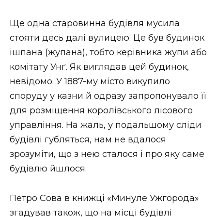
Ще одна старовинна будівля мусила
стояти десь далі вулицею. Це був будинок
ішпана (жупана), тобто керівника жупи або
комітату Унґ. Як виглядав цей будинок,
невідомо. У 1887-му місто викупило
споруду у казни й одразу запропонувало її
для розміщення королівського лісового
управління. На жаль, у подальшому сліди
будівлі губляться, нам не вдалося
зрозуміти, що з нею сталося і про яку саме
будівлю йшлося.
Петро Сова в книжці «Минуле Ужгорода»
згадував також, що на місці будівлі