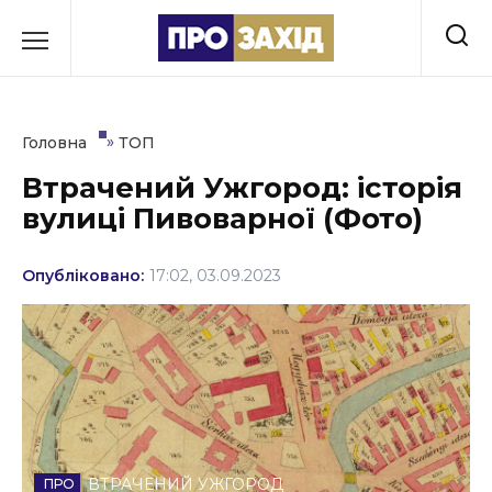
Перейти
до
РУБРИКИ
вмісту
Економіка
»
Головна
ТОП
Здоров’я
Втрачений Ужгород: історія
вулиці Пивоварної (Фото)
Культура
Освіта
Опубліковано:
17:02, 03.09.2023
Події
Політика
Соціум
Спорт
ВТРАЧЕНИЙ УЖГОРОД