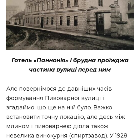
Готель «Паннонія» і брудна проїжджа
частина вулиці перед ним
Але повернімося до давніших часів
формування Пивоварної вулиці і
згадаймо, що ще на ній було. Важко
встановити точну локацію, але десь між
млином і пивоварнею діяла також
невелика винокурня (спиртзавод). У 1928