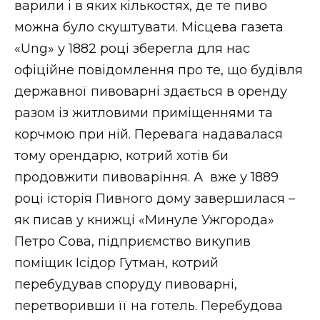
варили і в яких кількостях, де те пиво
можна було скуштувати. Місцева газета
«Ung» у 1882 році зберегла для нас
офіційне повідомлення про те, що будівля
державної пивоварні здається в оренду
разом із житловими приміщеннями та
корчмою при ній. Перевага надавалася
тому орендарю, котрий хотів би
продовжити пивоваріння. А вже у 1889
році історія Пивного дому завершилася –
як писав у книжці «Минуле Ужгорода»
Петро Сова, підприємство викупив
поміщик Ісідор Гутман, котрий
перебудував споруду пивоварні,
перетворивши її на готель. Перебудова