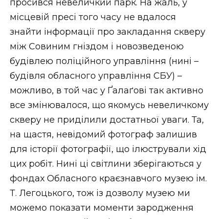
просився невеличкий парк. На жаль, у
місцевій пресі того часу не вдалося
знайти інформації про закладання скверу
між Совиним гніздом і новозведеною
будівлею поліційного управління (нині –
будівля обласного управління СБУ) –
можливо, в той час у Ґалаґові так активно
все змінювалося, що якомусь невеличкому
скверу не приділили достатньої уваги. Та,
на щастя, невідомий фотограф залишив
для історії фотографії, що ілюстрували хід
цих робіт. Нині ці світлини зберігаються у
фондах Обласного краєзнавчого музею ім.
Т. Легоцького, тож із дозволу музею ми
можемо показати моменти зародження