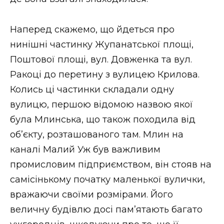
ВІДЕО
Наперед скажемо, що йдеться про
нинішні частинку Жупанатської площі,
Поштової площі, вул. Довженка та вул.
Ракоці до перетину з вулицею Крилова.
Колись ці частинки складали одну
вулицю, першою відомою назвою якої
була Млинська, що також походила від
об’єкту, розташованого там. Млин на
каналі Малий Уж був важливим
промисловим підприємством, він стояв на
самісінькому початку маленької вулички,
вражаючи своїми розмірами. Його
величну будівлю досі пам’ятають багато