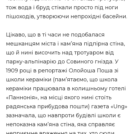
тож вода і бруд стікали просто під ноги
пішоходів, утворюючи непрохідні басейни.
Цікаво, що в ті часи не подобалася
мешканцям міста і кам’яна підпірна стіна,
що й нині височить над тротуаром від
парку-альпінарію до Совиного гнізда. У
1909 році в репортажі Олойоша Поша зі
школи кераміки (пам’ятаємо, що школа
кераміки працювала в колишньому готелі
«Паннонія», на місці якого нині стоїть
радянська прибудова пошти) газета «Ung»
зазначала, що навпроти будівлі школи є
непоказна кам’яна стіна, яка справляє
неприємне враження на тих, хто сюди