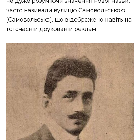
не дуже розуміючи значення нової назви,
часто називали вулицю Самовольською
(Самовольська), що відображено навіть на
тогочасній друкованій рекламі.