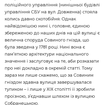
поліційного управління (нинішньої будівлі
управління СБУ на вул. Довженка) стояла
колись давно скотобійня. Однак
найвідомішою нині і, головне, єдиною
збереженою до наших днів на цій вулиці є
велична споруда Совиного гнізда, що
була зведена у 1781 році. Нині вона є
пам’яткою архітектури національного
значення і заслуговує на те, аби розказати
про неї докладно в окремій статті. Тому
зараз ми лише скажемо, що за Совиним
гніздом здавна вулиця завершувалася
тупиком – і лише у ХІХ столітті її зробили
проїзною, з’єднавши шляхом із вулицею
Собранецькою.