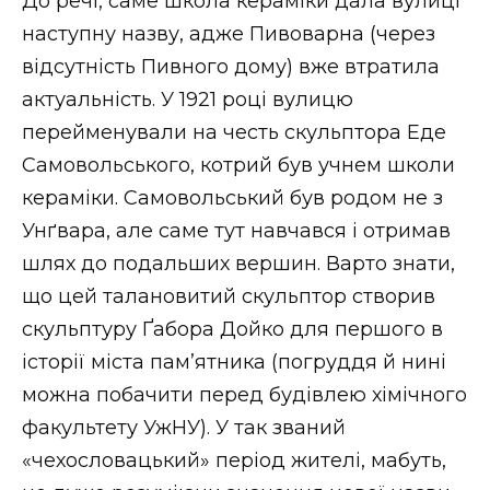
До речі, саме школа кераміки дала вулиці
наступну назву, адже Пивоварна (через
відсутність Пивного дому) вже втратила
актуальність. У 1921 році вулицю
перейменували на честь скульптора Еде
Самовольського, котрий був учнем школи
кераміки. Самовольський був родом не з
Унґвара, але саме тут навчався і отримав
шлях до подальших вершин. Варто знати,
що цей талановитий скульптор створив
скульптуру Ґабора Дойко для першого в
історії міста пам’ятника (погруддя й нині
можна побачити перед будівлею хімічного
факультету УжНУ). У так званий
«чехословацький» період жителі, мабуть,