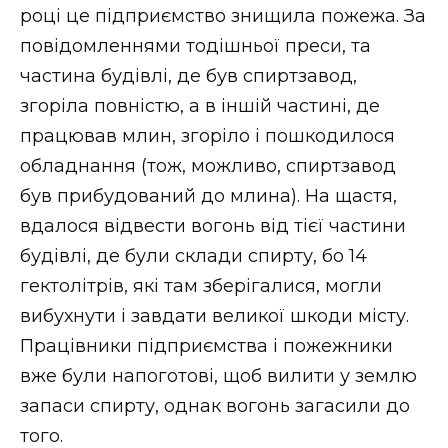
році це підприємство знищила пожежа. За
повідомленнями тодішньої преси, та
частина будівлі, де був спиртзавод,
згоріла повністю, а в іншій частині, де
працював млин, згоріло і пошкодилося
обладнання (тож, можливо, спиртзавод
був прибудований до млина). На щастя,
вдалося відвести вогонь від тієї частини
будівлі, де були склади спирту, бо 14
гектолітрів, які там зберігалися, могли
вибухнути і завдати великої шкоди місту.
Працівники підприємства і пожежники
вже були напоготові, щоб вилити у землю
запаси спирту, однак вогонь загасили до
того.