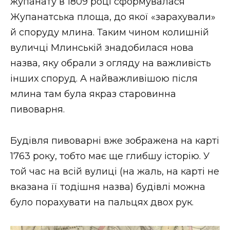
жупанату в 1809 році сформувалася
Жупанатська площа, до якої «зарахували»
й споруду млина. Таким чином колишній
вуличці Млинській знадобилася нова
назва, яку обрали з огляду на важливість
інших споруд. А найважливішою після
млина там була якраз старовинна
пивоварня.
Будівля пивоварні вже зображена на карті
1763 року, тобто має ще глибшу історію. У
той час на всій вулиці (на жаль, на карті не
вказана її тодішня назва) будівлі можна
було порахувати на пальцях двох рук.