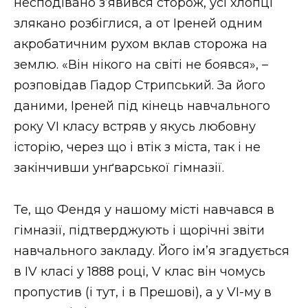
несподівано з’явився сторож, усі хлопці
злякано розбіглися, а от Іреней одним
акробатичним рухом вклав сторожа на
землю. «Він нікого на світі не боявся», –
розповідав Гіадор Стрипський. За його
даними, Іреней під кінець навчального
року VI класу встряв у якусь любовну
історію, через що і втік з міста, так і не
закінчивши унґварської гімназії.
Те, що Фендя у нашому місті навчався в
гімназії, підтверджують і щорічні звіти
навчального закладу. Його ім’я згадується
в IV класі у 1888 році, V клас він чомусь
пропустив (і тут, і в Прешові), а у VI-му в