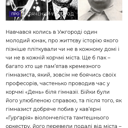
Стиль життя
ВТРАЧЕНИЙ УЖГОРОД
Втрачений Ужгород
Навчався колись в Ужгороді один
Втрачений Ужгород (відеоверсія)
молодий юнак, про життєву історію якого
пізніше пліткували чи не в кожному домі і
чи не в кожній корчмі міста. Ще б пак –
ЗАКАРПАТСЬКІ НОВИНИ
багато хто ще пам’ятав кремезного
гімназиста, який, зовсім не боячись своїх
професорів, частенько проводив час у
НОВИНИ ЗАХІДНОЇ УКРАЇНИ
корчмі «День» біля гімназії. Бійки були
його улюбленою справою, та після того, як
ФОТО
гімназист добряче побив у кав’ярні
«Гурґарія» віолончеліста тамтешнього
оркестру, його перевели подалі від міста –