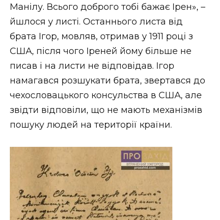
Манілу. Всього доброго тобі бажає Ірен», –
йшлося у листі. Останнього листа від
брата Ігор, мовляв, отримав у 1911 році з
США, після чого Іреней йому більше не
писав і на листи не відповідав. Ігор
намагався розшукати брата, звертався до
чехословацького консульства в США, але
звідти відповіли, що не мають механізмів
пошуку людей на території країни.