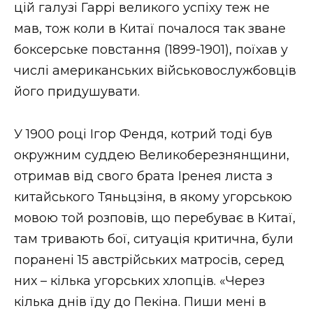
цій галузі Гаррі великого успіху теж не
мав, тож коли в Китаї почалося так зване
боксерське повстання (1899-1901), поїхав у
числі американських військовослужбовців
його придушувати.
У 1900 році Ігор Фендя, котрий тоді був
окружним суддею Великоберезнянщини,
отримав від свого брата Іренея листа з
китайського Тяньцзіня, в якому угорською
мовою той розповів, що перебуває в Китаї,
там тривають бої, ситуація критична, були
поранені 15 австрійських матросів, серед
них – кілька угорських хлопців. «Через
кілька днів їду до Пекіна. Пиши мені в