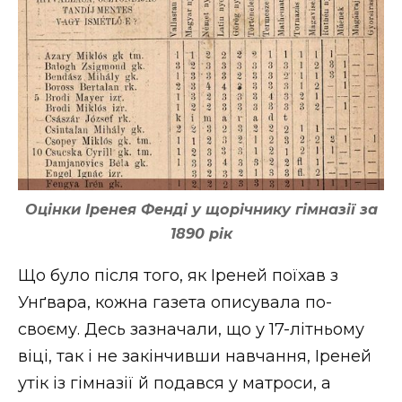
Оцінки Іренея Фенді у щорічнику гімназії за
1890 рік
Що було після того, як Іреней поїхав з
Унґвара, кожна газета описувала по-
своєму. Десь зазначали, що у 17-літньому
віці, так і не закінчивши навчання, Іреней
утік із гімназії й подався у матроси, а