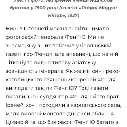
Лист і фото, які Іреней Фендя надіслав
братові у 1900 році (газета «Prágai Magyar
Hirlap», 1927)
Нині в Інтернеті можна знайти чимало
фотографій генерала Фенґ Ю. Ми не
знаємо, яку з них побачив у берлінській
газеті Ігор Фендя, але впевнені, що на ній
чітко було видно типову азіатську
зовнішність генерала. Як же міг син греко-
католицького священника Іреней Фендя
виглядати так, як Фенґ Ю? Тоді газети
писали, що і суддя Ігор Фендя, і його брат
Іреней, хоч і походили з карпатського села,
мали виразні монголоїдні риси обличчя.
Цікаво й те, що біографія Фенґ Ю багато в