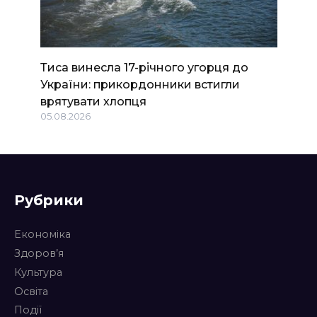
Тиса винесла 17-річного угорця до
України: прикордонники встигли
врятувати хлопця
05.08.2026
Рубрики
Економіка
Здоров’я
Культура
Освіта
Події