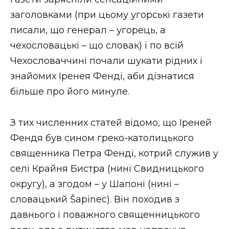
заголовками (при цьому угорські газети
писали, що генерал – угорець, а
чехословацькі – що словак) і по всій
Чехословаччині почали шукати рідних і
знайомих Іренея Фенді, аби дізнатися
більше про його минуле.
З тих численних статей відомо, що Іреней
Фендя був сином греко-католицького
священника Петра Фенді, котрий служив у
селі Крайня Бистра (нині Свидницького
округу), а згодом – у Шапоні (нині –
словацький Šapinec). Він походив з
давнього і поважного священницького