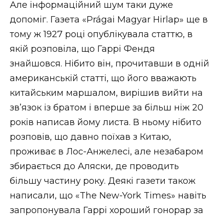
Але інформаційний шум таки дуже
допоміг. Газета «Prágai Magyar Hirlap» ще в
тому ж 1927 році опублікувала статтю, в
якій розповіла, що Гаррі Фендя
знайшовся. Нібито він, прочитавши в одній
американській статті, що його вважають
китайським маршалом, вирішив вийти на
зв’язок із братом і вперше за більш ніж 20
років написав йому листа. В ньому нібито
розповів, що давно поїхав з Китаю,
проживає в Лос-Анжелесі, але незабаром
збирається до Аляски, де проводить
більшу частину року. Деякі газети також
написали, що «The New-York Times» навіть
запропонувала Гаррі хороший гонорар за