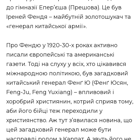
ВІДЕО
до гімназії Епер’єша (Прешова). Це був
Іреней Фендя – майбутній золотошукач та
«генерал китайської армії».
Про Фендю у 1920-30-х роках активно
писали європейські та американські
газети. Тоді на слуху у всіх, хто цікавився
міжнародною політикою, був загадковий
китайський генерал Фенґ Ю (Фенґ Юсян,
Feng-Ju, Feng Yuxiang) – впливовий і
хоробрий християнин, котрий сприяв тому,
аби його бійці теж переходили у
християнство. Аж тут з’явилася новина, що
цей загадковий генерал може бути
насправді родом з Карпат. А звуть його не