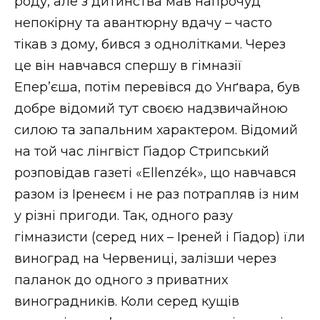
роду, але з дитинства мав напрочуд
непокірну та авантюрну вдачу – часто
тікав з дому, бився з однолітками. Через
це він навчався спершу в гімназії
Епер’єша, потім перевівся до Унґвара, був
добре відомий тут своєю надзвичайною
силою та запальним характером. Відомий
на той час лінгвіст Гіадор Стрипський
розповідав газеті «Ellenzék», що навчався
разом із Іренеєм і не раз потрапляв із ним
у різні пригоди. Так, одного разу
гімназисти (серед них – Іреней і Гіадор) їли
виноград на Червениці, залізши через
паланок до одного з приватних
виноградників. Коли серед кущів