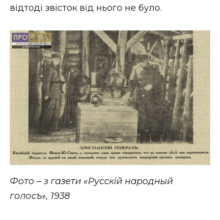
відтоді звісток від нього не було.
Фото – з газети «Русскій народн
ы
й
голос
ъ
», 1938