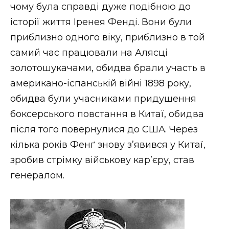
чому була справді дуже подібною до
історії життя Іренея Фенді. Вони були
приблизно одного віку, приблизно в той
самий час працювали на Алясці
золотошукачами, обидва брали участь в
американо-іспанській війні 1898 року,
обидва були учасниками придушення
боксерського повстання в Китаї, обидва
після того повернулися до США. Через
кілька років Фенґ знову з’явився у Китаї,
зробив стрімку військову кар’єру, став
генералом.