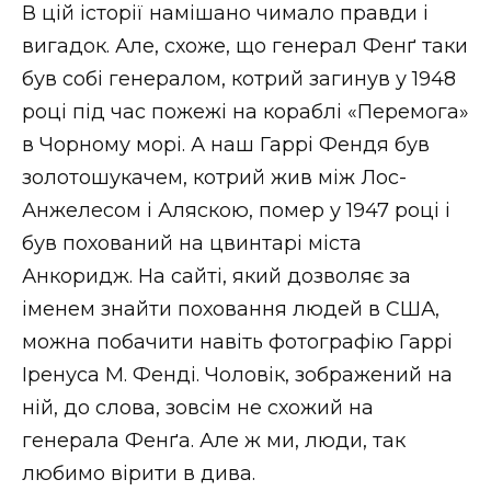
В цій історії намішано чимало правди і
вигадок. Але, схоже, що генерал Фенґ таки
був собі генералом, котрий загинув у 1948
році під час пожежі на кораблі «Перемога»
в Чорному морі. А наш Гаррі Фендя був
золотошукачем, котрий жив між Лос-
Анжелесом і Аляскою, помер у 1947 році і
був похований на цвинтарі міста
Анкоридж. На сайті, який дозволяє за
іменем знайти поховання людей в США,
можна побачити навіть фотографію Гаррі
Іренуса М. Фенді. Чоловік, зображений на
ній, до слова, зовсім не схожий на
генерала Фенґа. Але ж ми, люди, так
любимо вірити в дива.