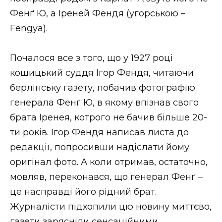
Фенґ Ю, а Іреней Фендя (угорською –
Fengya).
Почалося все з того, що у 1927 році
кошицький суддя Ігор Фендя, читаючи
берлінську газету, побачив фотографію
генерала Фенґ Ю, в якому впізнав свого
брата Іренея, котрого не бачив більше 20-
ти років. Ігор Фендя написав листа до
редакції, попросивши надіслати йому
оригінал фото. А коли отримав, остаточно,
мовляв, переконався, що генерал Фенґ –
це насправді його рідний брат.
Журналісти підхопили цю новину миттєво,
газети зарясніли сенсаційними