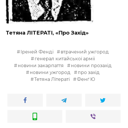
Тетяна ЛІТЕРАТІ, «Про Захід»
Іреней Фенді
втрачений ужгород
генерал китайської армії
новини закарпаття
новини прозахід
новини ужгород
про захід
Тетяна Літераті
Фенґ Ю