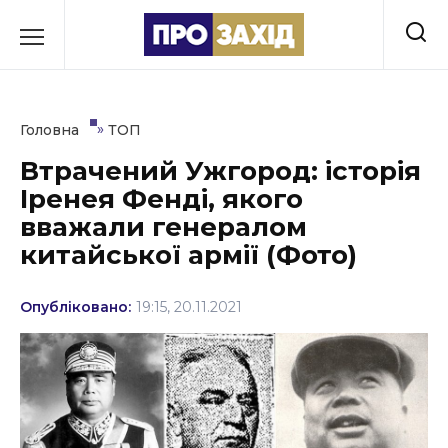
Перейти
до
РУБРИКИ
вмісту
Економіка
»
Головна
ТОП
Здоров’я
Втрачений Ужгород: історія
Іренея Фенді, якого
Культура
вважали генералом
Освіта
китайської армії (Фото)
Події
Опубліковано:
19:15, 20.11.2021
Політика
Соціум
Спорт