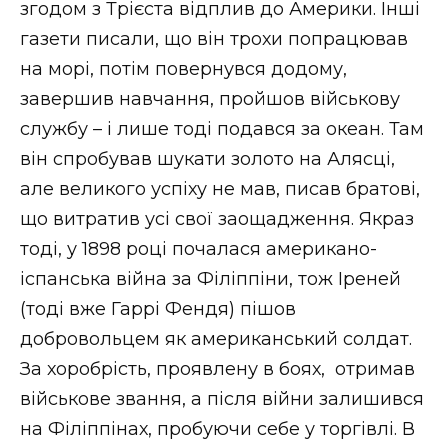
згодом з Трієста відплив до Америки. Інші
газети писали, що він трохи попрацював
на морі, потім повернувся додому,
завершив навчання, пройшов військову
службу – і лише тоді подався за океан. Там
він спробував шукати золото на Алясці,
але великого успіху не мав, писав братові,
що витратив усі свої заощадження. Якраз
тоді, у 1898 році почалася американо-
іспанська війна за Філіппіни, тож Іреней
(тоді вже Гаррі Фендя) пішов
добровольцем як американський солдат.
За хоробрість, проявлену в боях, отримав
військове звання, а після війни залишився
на Філіппінах, пробуючи себе у торгівлі. В