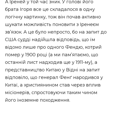
А Іреней у той час зник. У голові його
брата Ігоря все це складалося в одну
логічну картинку, тож він почав активно
шукати можливість поновити з Іренеєм
зв’язок. А це було непросто, бо на запит до
США судді надійшла відповідь, що їм
відомо лише про одного Фендю, котрий
помер у 1900 році (а ми пам’ятаємо, що
останній лист надходив ще у 1911-му), а
представництво Китаю у Відні на запит
відповіло, що генерал Фенґ народився у
Китаї, а християнином став через вплив
місіонерів, спростовуючи таким чином
його іноземне походження.