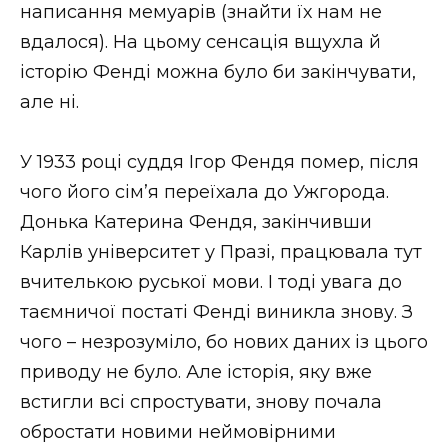
написання мемуарів (знайти їх нам не
вдалося). На цьому сенсація вщухла й
історію Фенді можна було би закінчувати,
але ні.
У 1933 році суддя Ігор Фендя помер, після
чого його сім’я переїхала до Ужгорода.
Донька Катерина Фендя, закінчивши
Карлів університет у Празі, працювала тут
вчителькою руської мови. І тоді увага до
таємничої постаті Фенді виникла знову. З
чого – незрозуміло, бо нових даних із цього
приводу не було. Але історія, яку вже
встигли всі спростувати, знову почала
обростати новими неймовірними