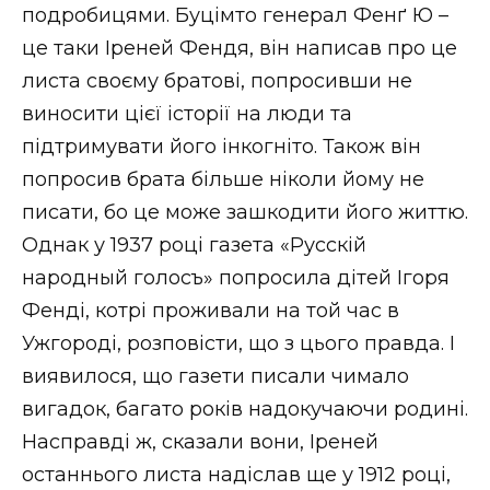
подробицями. Буцімто генерал Фенґ Ю –
це таки Іреней Фендя, він написав про це
листа своєму братові, попросивши не
виносити цієї історії на люди та
підтримувати його інкогніто. Також він
попросив брата більше ніколи йому не
писати, бо це може зашкодити його життю.
Однак у 1937 році газета «Русскій
народный голосъ» попросила дітей Ігоря
Фенді, котрі проживали на той час в
Ужгороді, розповісти, що з цього правда. І
виявилося, що газети писали чимало
вигадок, багато років надокучаючи родині.
Насправді ж, сказали вони, Іреней
останнього листа надіслав ще у 1912 році,