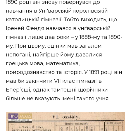
1890 році він знову повернувся до
навчання в Унґварській королівській
католицькій гімназії. Тобто виходить, що
Іреней Фендя навчався в унґварській
гімназії лише два роки – у 1888-му та 1890-
му. При цьому, оцінки мав загалом
непогані, найгірше йому давалися
грецька мова, математика,
природознавство та історія. У 1891 році він
мав би закінчити VIІ клас гімназії в
Епер’єші, однак тамтешні щорічники
більше не вказують імені такого учня.