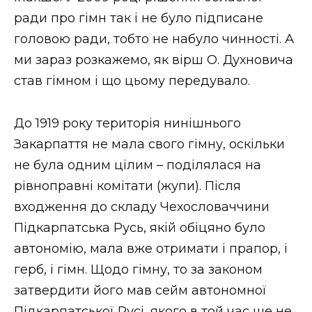
ВІДЕО
ради про гімн так і не було підписане
головою ради, тобто не набуло чинності. А
ми зараз розкажемо, як вірш О. Духновича
став гімном і що цьому передувало.
До 1919 року територія нинішнього
Закарпаття не мала свого гімну, оскільки
не була одним цілим – поділялася на
рівноправні комітати (жупи). Після
входження до складу Чехословаччини
Підкарпатська Русь, якій обіцяно було
автономію, мала вже отримати і прапор, і
герб, і гімн. Щодо гімну, то за законом
затвердити його мав сейм автономної
Підкарпатської Русі, якого в той час ще не