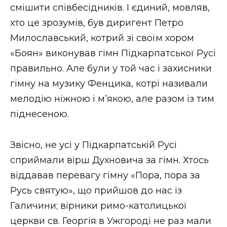
смішити співбесідників. І єдиний, мовляв,
хто це зрозумів, був диригент Петро
Милославський, котрий зі своїм хором
«Боян» виконував гімн Підкарпатської Русі
правильно. Але були у той час і захисники
гімну на музику Фенцика, котрі називали
мелодію ніжною і м’якою, але разом із тим
піднесеною.
Звісно, не усі у Підкарпатській Русі
сприймали вірш Духновича за гімн. Хтось
віддавав перевагу гімну «Пора, пора за
Русь святую», що прийшов до нас із
Галичини; вірники римо-католицької
церкви св. Георгія в Ужгороді не раз мали