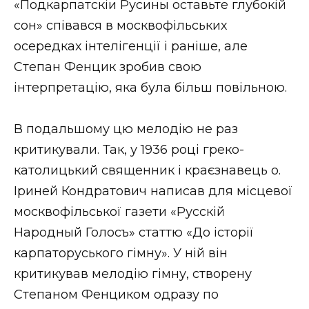
«Подкарпатскіи Русины оставьте глубокій
сон» співався в москвофільських
осередках інтелігенції і раніше, але
Степан Фенцик зробив свою
інтерпретацію, яка була більш повільною.
В подальшому цю мелодію не раз
критикували. Так, у 1936 році греко-
католицький священник і краєзнавець о.
Іриней Кондратович написав для місцевої
москвофільської газети «Русскій
Народный Голосъ» статтю «До історії
карпаторуського гімну». У ній він
критикував мелодію гімну, створену
Степаном Фенциком одразу по