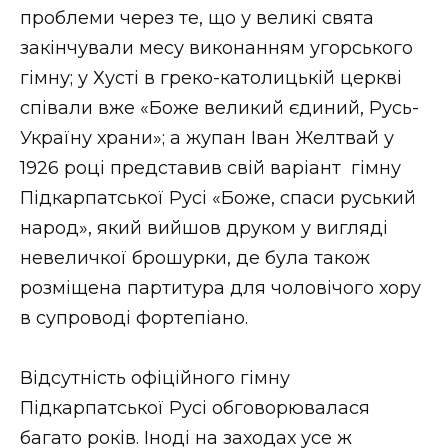
проблеми через те, що у великі свята
закінчували месу виконанням угорського
гімну; у Хусті в греко-католицькій церкві
співали вже «Боже великий єдиний, Русь-
Україну храни»; а жупан Іван Желтвай у
1926 році представив свій варіант гімну
Підкарпатської Русі «Боже, спаси руський
народ», який вийшов друком у вигляді
невеличкої брошурки, де була також
розміщена партитура для чоловічого хору
в супроводі фортепіано.
Відсутність офіційного гімну
Підкарпатської Русі обговорювалася
багато років. Іноді на заходах усе ж