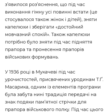
з’явилося роз’яснення, що під час
виконання гімну усі повинні встати (це
стосувалося також жінок і дітей), зняти
капелюхи і зберігати «достойний
мовчазний спокій». Також капелюхи
потрібно було зняти під час підняття
прапора та пронесення прапорів
військових формувань.
У 1936 році в Мукачеві під час
урочистостей, присвячених уродинам Т.Ґ.
Масарика, одним із елементів програми
була забута нині традиція передачі на
знак подяки пам’ятної стрічки для
прапора військового полку. Під час цього