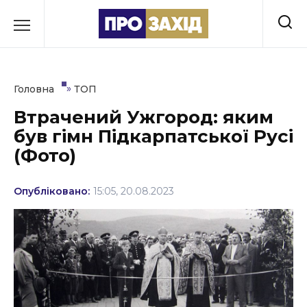
Перейти
до
РУБРИКИ
вмісту
Економіка
»
Головна
ТОП
Здоров’я
Втрачений Ужгород: яким
був гімн Підкарпатської Русі
Культура
(Фото)
Освіта
Опубліковано:
15:05, 20.08.2023
Події
Політика
Соціум
Спорт