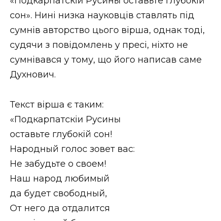
«Подкарпатскіи Русины оставьте глубокій
сон». Нині низка науковців ставлять під
сумнів авторство цього вірша, однак тоді,
судячи з повідомлень у пресі, ніхто не
сумнівався у тому, що його написав саме
Духнович.
Текст вірша є таким:
«Подкарпатскіи Русины
оставьте глубокій сон!
Народный голос зовет вас:
Не забудьте о своем!
Наш народ любимый
да будет свободный,
Oт него да отдалится