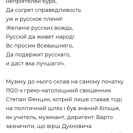
непріятелей буря,
Да согрѣет справедливость
уж и русское племя!
Желаніе русских вождь,
Русскій да живет народ!
Всѣ просим Всевышняго,
Да подержит русскаго,
и даст вѣка лучшаго!».
Музику до нього склав на самому початку
1920-х греко-католицький священник
Степан Фенцик, котрий лише ставав тоді
на політичний шлях і був знаний більше,
як учитель, музикант, диригент. Варто
зазначити, що вірш Духновича