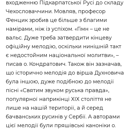
входженню Підкарпатської Русі до складу
Чехословаччини. Мовляв, професор
Фенцик зробив це більше з благими
намірами, ніж із успіхом. «Гімн – це не
вальс. Дуже треба затвердити кінцеву
офіційну мелодію, оскільки нинішній такт
є недостойним національної молитви», –
писав о. Кондратович. Також він зазначав,
що історично мелодія до вірша Духновича
була іншою, дуже подібною до мелодії
пісні «Святим звуком руська правда»,
популярної наприкінці ХІХ століття не
лише на нашій території, а й серед
бачванських русинів у Сербії. А авторами
цієї мелодії були пряшівські каноніки о.