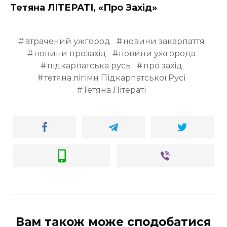
Тетяна ЛІТЕРАТІ, «Про Захід»
втрачений ужгород
новини закарпаття
новини прозахід
новини ужгорода
підкарпатська русь
про захід
тетяна лігімн Підкарпатської Русі
Тетяна Літераті
Вам також може сподобатися