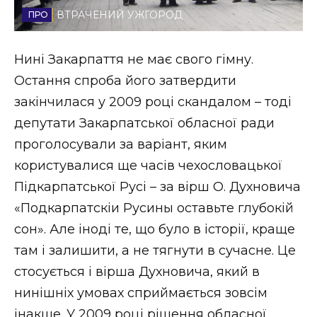
ВТРАЧЕНИЙ УЖГОРОД
Стиль життя
Втрачений Ужгород
Нині Закарпаття не має свого гімну.
Остання спроба його затвердити
Втрачений Ужгород (відеоверсія)
закінчилася у 2009 році скандалом – тоді
депутати Закарпатської обласної ради
проголосували за варіант, яким
ЗАКАРПАТСЬКІ НОВИНИ
користувалися ще часів чехословацької
Підкарпатської Русі – за вірш О. Духновича
«Подкарпатскіи Русины оставьте глубокій
НОВИНИ ЗАХІДНОЇ УКРАЇНИ
сон». Але іноді те, що було в історії, краще
там і залишити, а не тягнути в сучасне. Це
ФОТО
стосується і вірша Духновича, який в
нинішніх умовах сприймається зовсім
інакше. У 2009 році рішення обласної