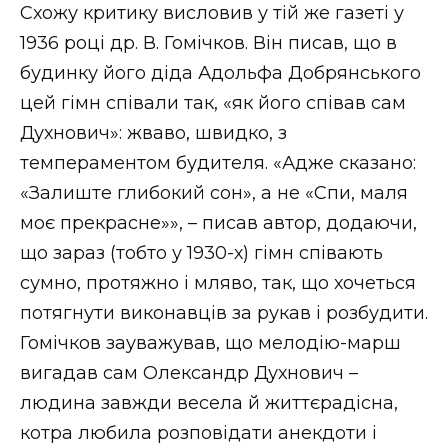
Схожу критику висловив у тій же газеті у
1936 році др. В. Гомічков. Він писав, що в
будинку його діда Адольфа Добрянського
цей гімн співали так, «як його співав сам
Духнович»: жваво, швидко, з
темпераментом будителя. «Адже сказано:
«Залиште глибокий сон», а не «Спи, маля
моє прекрасне»», – писав автор, додаючи,
що зараз (тобто у 1930-х) гімн співають
сумно, протяжно і мляво, так, що хочеться
потягнути виконавців за рукав і розбудити.
Гомічков зауважував, що мелодію-марш
вигадав сам Олександр Духнович –
людина завжди весела й життєрадісна,
котра любила розповідати анекдоти і