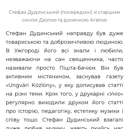
Стефан Дудинський (посередині) зі старшим
сином Дюлою та донечкою Агатою
Стефан Дудинський направду був дуже
товариською та доброзичливою людиною.
В Ужгороді його всі знали і любили,
незважаючи на сан священника, часто
називали просто Пішта-бачієм. Він був
активним містянином, заснував газету
«Ungvári Közlöny», у яку дописував статті
на різні теми. Крім того, у друкарні «Уніо»
регулярно виходили друком його статті
про історію, педагогіку, естетику музики і
співу тощо. Стефан Дудинський взагалі
дуже любив музику, навіть якийсь час