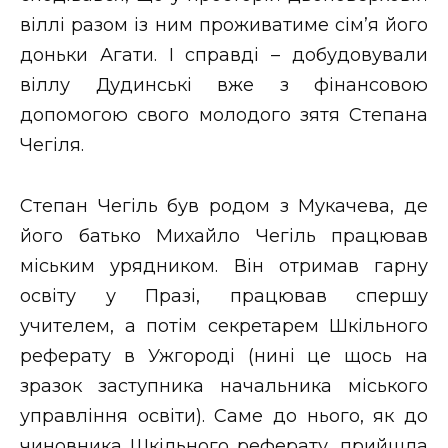
віллі разом із ним проживатиме сім’я його
доньки Агати. І справді – добудовували
віллу Дудинські вже з фінансовою
допомогою свого молодого зятя Степана
Чегіля.
Степан Чегіль був родом з Мукачева, де
його батько Михайло Чегіль працював
міським урядником. Він отримав гарну
освіту у Празі, працював спершу
учителем, а потім секретарем Шкільного
реферату в Ужгороді (нині це щось на
зразок заступника начальника міського
управління освіти). Саме до нього, як до
чиновника Шкільного реферату, прийшла