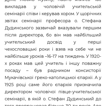
викладав у чоловічій учительській
семінарії співи і керував хором. У щорічних
звітах семінарії професора о. Стефана
Дудинського зазвичай вказували першим
після директора, бо він мав найбільший
учительський досвід у перші
чехословацькі роки і взяв на себе чи не
найбільше уроків –16-17 на тиждень. У 1920-
х роках мав цей учитель і іншу поважну
посаду – був радником консисторії
Мукачівської греко-католицької єпархії. А у
1925 році саме його єпархія призначила
директором чоловічої півце-учительської
семінарії, в якій о. Стефан Дудинський до
того пропрацював більше 30-ти років. Але