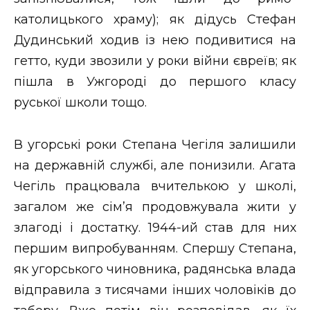
католицького храму); як дідусь Стефан
Дудинський ходив із нею подивитися на
гетто, куди звозили у роки війни євреїв; як
пішла в Ужгороді до першого класу
руської школи тощо.
В угорські роки Степана Чегіля залишили
на державній службі, але понизили. Агата
Чегіль працювала вчителькою у школі,
загалом же сім’я продовжувала жити у
злагоді і достатку. 1944-ий став для них
першим випробуванням. Спершу Степана,
як угорського чиновника, радянська влада
відправила з тисячами інших чоловіків до