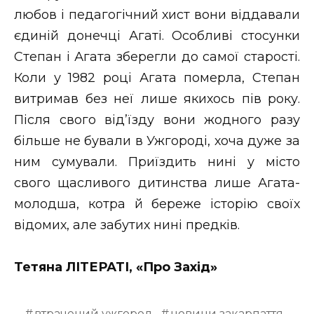
любов і педагогічний хист вони віддавали
єдиній донечці Агаті. Особливі стосунки
Степан і Агата зберегли до самої старості.
Коли у 1982 році Агата померла, Степан
витримав без неї лише якихось пів року.
Після свого від’їзду вони жодного разу
більше не бували в Ужгороді, хоча дуже за
ним сумували. Приїздить нині у місто
свого щасливого дитинства лише Агата-
молодша, котра й береже історію своїх
відомих, але забутих нині предків.
Тетяна ЛІТЕРАТІ, «Про Захід»
втрачений ужгород
новини закарпаття