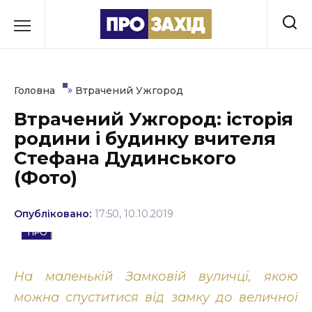
Перейти
до
РУБРИКИ
вмісту
Економіка
»
Головна
Втрачений Ужгород
Здоров’я
Втрачений Ужгород: історія
родини і будинку вчителя
Культура
Стефана Дудинського
Освіта
(Фото)
Події
Опубліковано:
17:50, 10.10.2019
Політика
ВТРАЧЕНИЙ УЖГОРОД
Соціум
На маленькій Замковій вуличці, якою
Спорт
можна спуститися від замку до величної