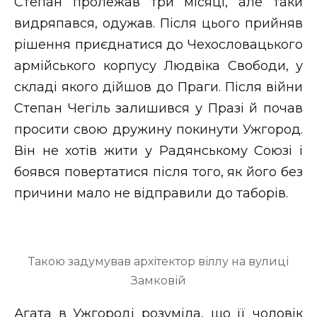
Степан пролежав три місяці, але таки
видряпався, одужав. Після цього прийняв
рішення приєднатися до Чехословацького
армійського корпусу Людвіка Свободи, у
складі якого дійшов до Праги. Після війни
Степан Чегіль залишився у Празі й почав
просити свою дружину покинути Ужгород.
Він не хотів жити у Радянському Союзі і
боявся повертатися після того, як його без
причини мало не відправили до таборів.
Такою задумував архітектор віллу на вулиці
Замковій
Агата в Ужгороді розуміла, що її чоловік