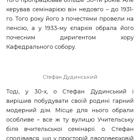
керував семінарією він недовго – до 1931-
го. Того року його з почестями провели на
пенсію, а у 1933-му єпархія обрала його
почесним диригентом хору
Кафедрального собору.
Стефан Дудинський
Тоді, у 30-х, о Стефан Дудинський і
вирішив побудувати своїй родині гарний
модерний дім. Місце для нього обрали
особливе – все ж ту вулицю Учительську
біля вчительської семінарії. о. Стефан
сподівався, що у просторій двоповерховій