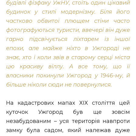
будівлі фізфаку УжНУ, стоїть один цікавий
Стиль життя
будинок у стилі модернізму. Біля його
частково обвитої плющем стіни часто
Втрачений Ужгород
фотографуються туристи, ввечері він дуже
Втрачений Ужгород (відеоверсія)
гарно підсвічується ліхтарем із іншої
епохи, але майже ніхто в Ужгороді не
знає, хто і коли звів в старому серці міста
ЗАКАРПАТСЬКІ НОВИНИ
цю красиву віллу. А все тому, що її
власники покинули Ужгород у 1946-му, й
більше ніколи сюди не повернулися.
НОВИНИ ЗАХІДНОЇ УКРАЇНИ
На кадастрових мапах ХІХ століття цей
куточок Ужгород був ще зовсім
ФОТО
незабудованим – уся територія навпроти
замку була садом, який належав дуже