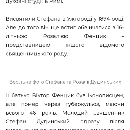
духовні студії в Римі.
Висвятили Стефана в Ужгороді у 1894 році.
Але до того він ще встиг обвінчатися з 16-
літньою Розалією Фенцик –
представницею іншого відомого
священницького роду.
Весільне фото Стефана та Розалії Дудинських
Її батько Віктор Фенцик був іконописцем,
але помер через туберкульоз, маючи
всього 46 років. Молодий священник
Стефан Дудинський одразу після