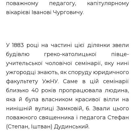
ВІДЕО
поважному педагогу, капітулярному
вікарієві Іванові Чурговичу.
У 1883 році на частині цієї ділянки звели
будівлю греко-католицької півце-
учительської чоловічої семінарії, яку нині
ужгородці знають, як споруду юридичного
факультету УжНУ. Саме в цій семінарії
близько 40 років пропрацювала людина,
яка й була власником красивої вілли на
нинішній вулиці Замковій, 6. Звали цього
поважного священника і педагога Стефан
(Степан, Іштван) Дудинський.