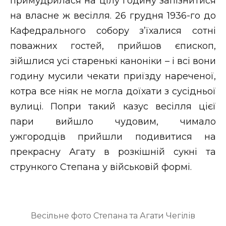
примудрилася на цілу годину запізнитися
на власне ж весілля. 26 грудня 1936-го до
Кафедрального собору з’їхалися сотні
поважних гостей, прийшов єпископ,
зійшлися усі старенькі каноніки – і всі вони
годину мусили чекати приїзду нареченої,
котра все ніяк не могла доїхати з сусідньої
вулиці. Попри такий казус весілля цієї
пари вийшло чудовим, чимало
ужгородців прийшли подивитися на
прекрасну Агату в розкішній сукні та
стрункого Степана у військовій формі.
Весільне фото Степана та Агати Чегілів