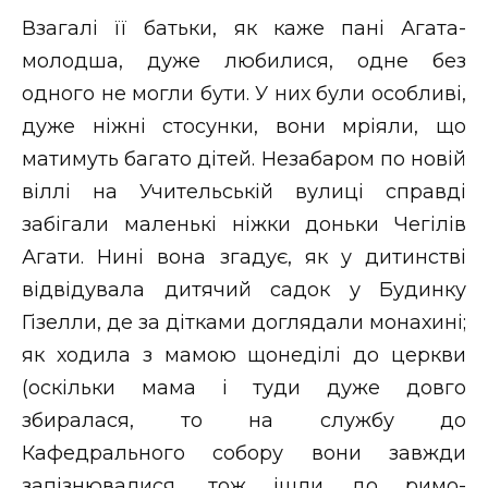
Взагалі її батьки, як каже пані Агата-
молодша, дуже любилися, одне без
одного не могли бути. У них були особливі,
дуже ніжні стосунки, вони мріяли, що
матимуть багато дітей. Незабаром по новій
віллі на Учительській вулиці справді
забігали маленькі ніжки доньки Чегілів
Агати. Нині вона згадує, як у дитинстві
відвідувала дитячий садок у Будинку
Гізелли, де за дітками доглядали монахині;
як ходила з мамою щонеділі до церкви
(оскільки мама і туди дуже довго
збиралася, то на службу до
Кафедрального собору вони завжди
запізнювалися, тож ішли до римо-