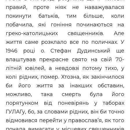
правий, проте ніяк не наважувалася
покинути батьків, тим більше, коли
побачила, які гоніння починаються на
греко-католицьких священників. Але
життя саме розклало все по поличках. У
1946 році о. Стефан Дудинський ще
влаштував прекрасне свято на свій 70-
літній ювілей, а невдовзі потому тихо, у
колі рідних, помер. Хтозна, як закінчилося
би його життя за інакших обставин,
можливо, така смерть була його
порятунком від поневірянь у таборах
ГУЛАГу, бо, за словами рідних, він би точно
відмовився перейти у православ’я, як того
почала вимагати у місцевих священників