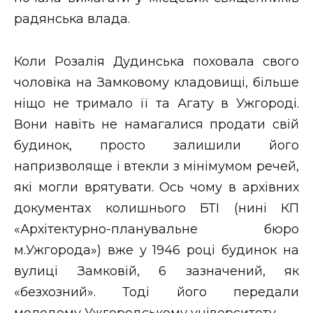
радянська влада.
Коли Розалія Дудинська поховала свого
чоловіка на Замковому кладовищі, більше
ніщо не тримало її та Агату в Ужгороді.
Вони навіть не намагалися продати свій
будинок, просто залишили його
напризволяще і втекли з мінімумом речей,
які могли врятувати. Ось чому в архівних
документах колишнього БТІ (нині КП
«Архітектурно-планувальне бюро
м.Ужгорода») вже у 1946 році будинок на
вулиці Замковій, 6 зазначений, як
«безхозний». Тоді його передали
молодому Ужгородському університету.