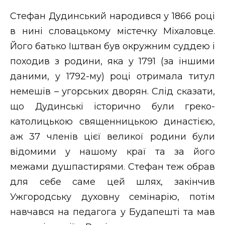
Стефан Дудинський народився у 1866 році
в нині словацькому містечку Міхаловце.
Його батько Іштван був окружним суддею і
походив з родини, яка у 1791 (за іншими
даними, у 1792-му) році отримала титул
немешів – угорських дворян. Слід сказати,
що Дудинські історично були греко-
католицькою священницькою династією,
аж 37 членів цієї великої родини були
відомими у нашому краї та за його
межами душпастирями. Стефан теж обрав
для себе саме цей шлях, закінчив
Ужгородську духовну семінарію, потім
навчався на педагога у Будапешті та мав