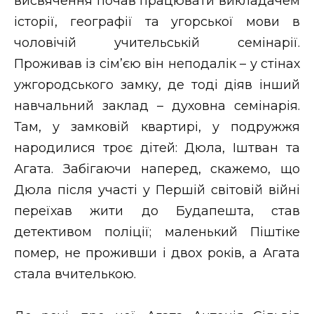
висвячення почав працювати викладачем
історії, географії та угорської мови в
чоловічій учительській семінарії.
Проживав із сім’єю він неподалік – у стінах
ужгородського замку, де тоді діяв інший
навчальний заклад – духовна семінарія.
Там, у замковій квартирі, у подружжя
народилися троє дітей: Дюла, Іштван та
Агата. Забігаючи наперед, скажемо, що
Дюла після участі у Першій світовій війні
переїхав жити до Будапешта, став
детективом поліції; маленький Піштіке
помер, не проживши і двох років, а Агата
стала вчителькою.