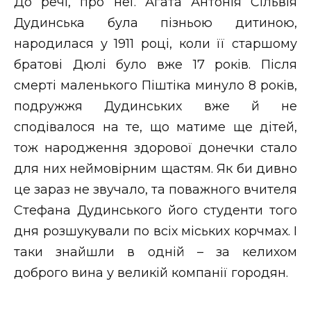
До речі, про неї. Агата Антонія Сільвія
Дудинська була пізньою дитиною,
народилася у 1911 році, коли її старшому
братові Дюлі було вже 17 років. Після
смерті маленького Піштіка минуло 8 років,
подружжя Дудинських вже й не
сподівалося на те, що матиме ще дітей,
тож народження здорової донечки стало
для них неймовірним щастям. Як би дивно
це зараз не звучало, та поважного вчителя
Стефана Дудинського його студенти того
дня розшукували по всіх міських корчмах. І
таки знайшли в одній – за келихом
доброго вина у великій компанії городян.