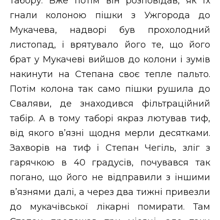
табору. Вже потім він розповідав, як їх
гнали колоною пішки з Ужгорода до
Мукачева, надворі був прохолодний
листопад, і врятувало його те, що його
брат у Мукачеві вийшов до колони і зумів
накинути на Степана своє тепле пальто.
Потім колона так само пішки рушила до
Сваляви, де знаходився фільтраційний
табір. А в тому таборі якраз лютував тиф,
від якого в’язні щодня мерли десятками.
Захворів на тиф і Степан Чегіль, зліг з
гарячкою в 40 градусів, почувався так
погано, що його не відправили з іншими
в’язнями далі, а через два тижні привезли
до мукачівської лікарні помирати. Там