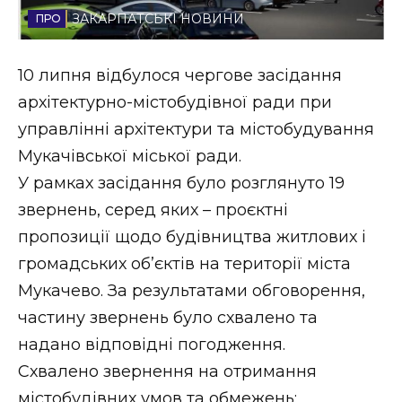
ЗАКАРПАТСЬКІ НОВИНИ
Стиль життя
Втрачений Ужгород
10 липня відбулося чергове засідання
архітектурно-містобудівної ради при
Втрачений Ужгород (відеоверсія)
управлінні архітектури та містобудування
Мукачівської міської ради.
У рамках засідання було розглянуто 19
ЗАКАРПАТСЬКІ НОВИНИ
звернень, серед яких – проєктні
пропозиції щодо будівництва житлових і
громадських об’єктів на території міста
НОВИНИ ЗАХІДНОЇ УКРАЇНИ
Мукачево. За результатами обговорення,
частину звернень було схвалено та
ФОТО
надано відповідні погодження.
Схвалено звернення на отримання
містобудівних умов та обмежень: