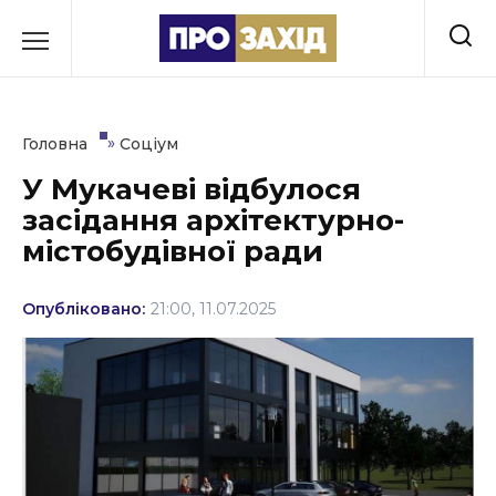
Перейти
до
РУБРИКИ
вмісту
Економіка
»
Головна
Соціум
Здоров’я
У Мукачеві відбулося
засідання архітектурно-
Культура
містобудівної ради
Освіта
Опубліковано:
21:00, 11.07.2025
Події
Політика
Соціум
Спорт