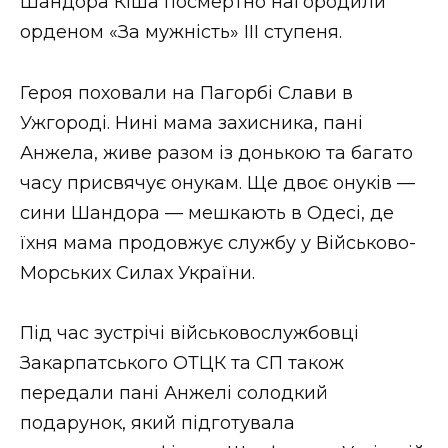
Шандора Кіша посмертно нагородили
орденом «За мужність» ІІІ ступеня.
Героя поховали на Пагорбі Слави в
Ужгороді. Нині мама захисника, пані
Анжела, живе разом із донькою та багато
часу присвячує онукам. Ще двоє онуків —
сини Шандора — мешкають в Одесі, де
їхня мама продовжує службу у Військово-
Морських Силах України.
Під час зустрічі військовослужбовці
Закарпатського ОТЦК та СП також
передали пані Анжелі солодкий
подарунок, який підготувала