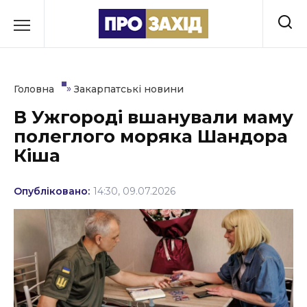
Перейти
до
РУБРИКИ
вмісту
Економіка
»
Головна
Закарпатські новини
Здоров’я
В Ужгороді вшанували маму
полеглого моряка Шандора
Культура
Кіша
Освіта
Опубліковано:
14:30, 09.07.2026
Події
Політика
Соціум
Спорт