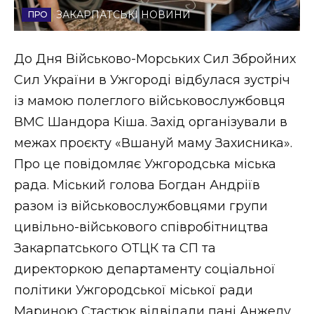
ЗАКАРПАТСЬКІ НОВИНИ
Стиль життя
Втрачений Ужгород
До Дня Військово-Морських Сил Збройних
Сил України в Ужгороді відбулася зустріч
Втрачений Ужгород (відеоверсія)
із мамою полеглого військовослужбовця
ВМС Шандора Кіша. Захід організували в
межах проєкту «Вшануй маму Захисника».
ЗАКАРПАТСЬКІ НОВИНИ
Про це повідомляє Ужгородська міська
рада. Міський голова Богдан Андріїв
разом із військовослужбовцями групи
НОВИНИ ЗАХІДНОЇ УКРАЇНИ
цивільно-військового співробітництва
Закарпатського ОТЦК та СП та
ФОТО
директоркою департаменту соціальної
політики Ужгородської міської ради
Мариною Стастюк відвідали пані Анжелу,