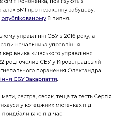
є сімʼя Кононенка, повʼязують з
ріалах ЗМІ про незаконну забудову,
,
опублікованому
8 липня.
кому управлінні СБУ з 2016 року, а
посади начальника управління
м керівника київського управління
2 році очолив СБУ у Кіровоградській
 вогнепального поранення Олександра
іння СБУ Закарпаття
.
мати, сестра, свояк, теща та тесть Сергія
нхауси у котеджних містечках під
і придбали вже під час