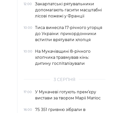
Закарпатські рятувальники
12:00
допомагають гасити масштабні
лісові пожежі у Франції
Тиса винесла 17-річного угорця
10:00
до України: прикордонники
встигли врятувати хлопця
На Мукачівщині 8-річного
10:00
хлопчика травмував кінь:
дитину госпіталізували
3 СЕРПНЯ
У Мукачеві готують прем’єру
17:00
вистави за твором Марії Матіос
75 351 гривню зібрали в
16:00