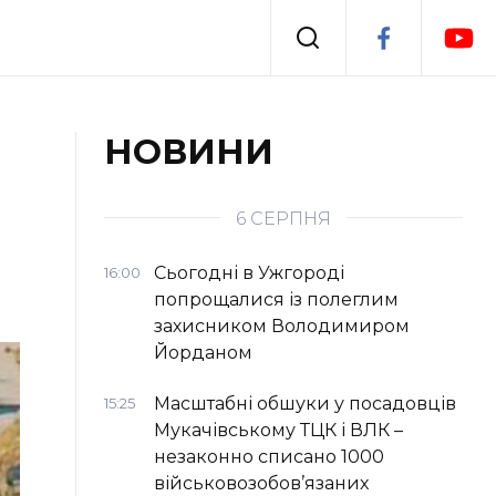
Події
НОВИНИ
я
Втрачений Ужгород
6 СЕРПНЯ
Сьогодні в Ужгороді
16:00
попрощалися із полеглим
захисником Володимиром
Йорданом
Масштабні обшуки у посадовців
15:25
Мукачівському ТЦК і ВЛК –
незаконно списано 1000
військовозобов’язаних