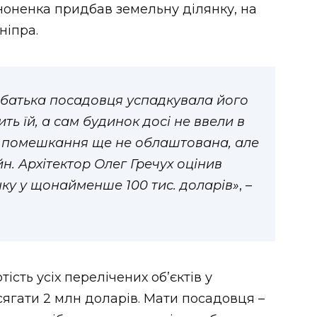
ононенка придбав земельну ділянку, на
ніпра.
д батька посадовця успадкувала його
ть їй, а сам будинок досі не ввели в
о помешкання ще не облаштована, але
н. Архітектор Олег Гречух оцінив
нку у щонайменше 100 тис. доларів»
, –
ість усіх перелічених обʼєктів у
ягати 2 млн доларів. Мати посадовця –