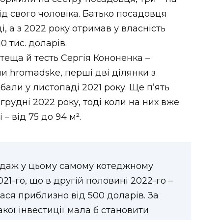
ід свого чоловіка. Батько посадовця
, а з 2022 року отримав у власність
0 тис. доларів.
теща й тесть Сергія Кононенка –
ми hromadske, перші дві ділянки з
бали у листопаді 2021 року. Ще пʼять
грудні 2022 року, тоді коли на них вже
– від 75 до 94 м².
одаж у цьому самому котеджному
021-го, що в другій половині 2022-го –
ася приблизно від 500 доларів. За
кої інвестиції мала б становити