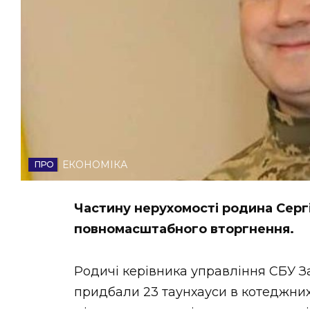
НОВИНИ ЗАХІДНОЇ УКРАЇНИ
ФОТО
ВІДЕО
ЕКОНОМІКА
Частину нерухомості родина Серг
повномасштабного вторгнення.
Родичі керівника управління СБУ З
придбали 23 таунхауси в котеджних