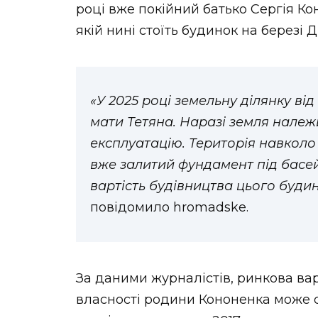
році вже покійний батько Сергія К
якій нині стоїть будинок на березі Д
«У 2025 році земельну ділянку ві
мати Тетяна. Наразі земля належи
експлуатацію. Територія навкол
вже залитий фундамент під басей
вартість будівництва цього буди
повідомило hromadske.
За даними журналістів, ринкова варт
власності родини Кононенка може с