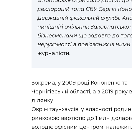
«hromadske отримало доступ до п
декларацій топа СБУ Сергія Коно
Державній фіскальній службі. Ана
нинішній очільник Закарпатської
бізнесменами ще задовго до того
нерухомості в пов’язаних із ними
журналісти.
Зокрема, у 2009 році Кононенко та 
Чернігівській області, а з 2019 рок
ділянку.
Окрім таунхаусів, у власності родин
ринковою вартістю до 1 млн доларів
володіє офісним центром, належить 