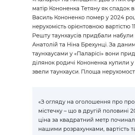
матір Кононенка Тетяну як спадок в
Василь Кононенко помер у 2024 році
нерухомість орієнтовною вартістю 11
Решту таунхаусів придбали набули 
Анатолій та Ніна Брехунці. За дани
таунхаусами у «Паларісі» вони прид
ділянок родичі Кононенка купили у 
звели таунхауси. Площа нерухомості 
«З огляду на оголошення про пр
містечку – що в другій половині 2
ціна за квадратний метр починал
нашими розрахунками, вартість та