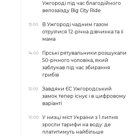
Ужгороді під час благодійного
велозаїзду Big Сity Ride
В Ужгороді чадним газом
15:00
отруїлися 12-річна дівчинка та її
мама
Гірські рятувальники розшукали
14:00
50-річного чоловіка, який
заблукав під час збирання
грибів
Завдяки ЄС Ужгородський
12:00
замок тепер існує і в цифровому
варіанті
У низці міст України з 1 липня
10:00
зросли тарифи на воду: де
платитимуть найбільше