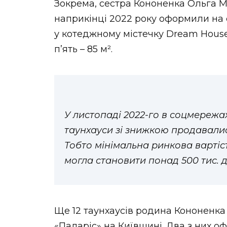
Зокрема, сестра Кононенка Ольга М
наприкінці 2022 року оформили на с
у котеджному містечку Dream House.
пʼять – 85 м².
У листопаді 2022-го в соцмережа
таунхауси зі знижкою продавалися
Тобто мінімальна ринкова вартіст
могла становити понад 500 тис. 
Ще 12 таунхаусів родина Кононенка
«Паларіс» на Київщині. Два з них о