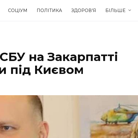
СОЦІУМ
ПОЛІТИКА
ЗДОРОВ’Я
БІЛЬШЕ
Культура
Освіта
СБУ на Закарпатті
Спорт
Стиль житт
и під Києвом