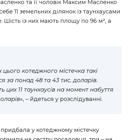
асленко та її чоловік Максим Масленко
ебе 11 земельних ділянок із таунхаусами
 Шість із них мають площу по 96 м², а
х цього котеджного містечка такі
 за понад 48 та 43 тис. доларів.
ь цих 11 таунхаусів на момент набуття
доларів»
, – йдеться у розслідуванні.
 придбала у котеджному містечку
формили на сестру посадовця, три – на