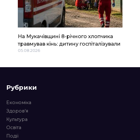
На Мукачівщині 8-річного хлопчика
травмував кінь: дитину госпіталізували
05.08.2026
Рубрики
Економіка
Здоров’я
Культура
Освіта
Події