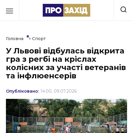
Перейти
до
РУБРИКИ
вмісту
Економіка
»
Головна
Спорт
Здоров’я
У Львові відбулась відкрита
гра з регбі на кріслах
Культура
колісних за участі ветеранів
Освіта
та інфлюенсерів
Події
Опубліковано:
14:00, 09.07.2026
Політика
Соціум
Спорт