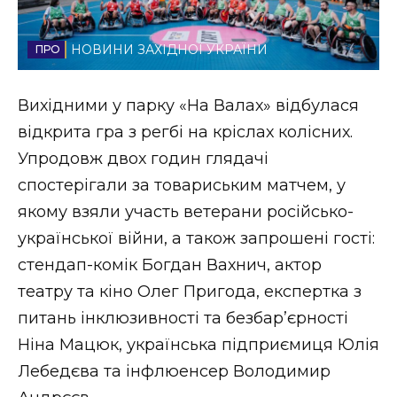
Стиль життя
НОВИНИ ЗАХІДНОЇ УКРАЇНИ
Втрачений Ужгород
Втрачений Ужгород (відеоверсія)
Вихідними у парку «На Валах» відбулася
відкрита гра з регбі на кріслах колісних.
Упродовж двох годин глядачі
спостерігали за товариським матчем, у
ЗАКАРПАТСЬКІ НОВИНИ
якому взяли участь ветерани російсько-
української війни, а також запрошені гості:
НОВИНИ ЗАХІДНОЇ УКРАЇНИ
стендап-комік Богдан Вахнич, актор
театру та кіно Олег Пригода, експертка з
питань інклюзивності та безбар’єрності
ФОТО
Ніна Мацюк, українська підприємиця Юлія
Лебедєва та інфлюенсер Володимир