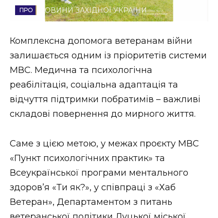
НОВИНИ ЗАХІДНОЇ УКРАЇНИ
Стиль життя
Втрачений Ужгород
Комплексна допомога ветеранам війни
залишається одним із пріоритетів системи
Втрачений Ужгород (відеоверсія)
МВС. Медична та психологічна
реабілітація, соціальна адаптація та
відчуття підтримки побратимів – важливі
ЗАКАРПАТСЬКІ НОВИНИ
складові повернення до мирного життя.
Саме з цією метою, у межах проєкту МВС
НОВИНИ ЗАХІДНОЇ УКРАЇНИ
«Пункт психологічних практик» та
Всеукраїнської програми ментального
ФОТО
здоров’я «Ти як?», у співпраці з «Хаб
Ветеран», Департаментом з питань
ветеранської політики Луцької міської