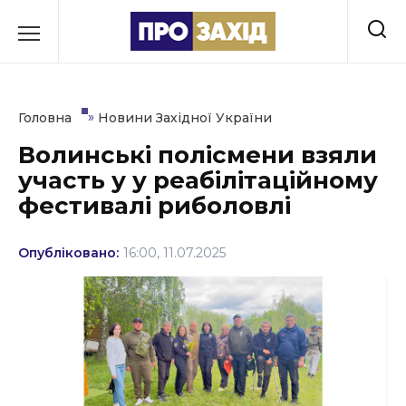
Перейти
до
РУБРИКИ
вмісту
Економіка
»
Головна
Новини Західної України
Здоров’я
Волинські полісмени взяли
участь у у реабілітаційному
Культура
фестивалі риболовлі
Освіта
Опубліковано:
16:00, 11.07.2025
Події
Політика
Соціум
Спорт