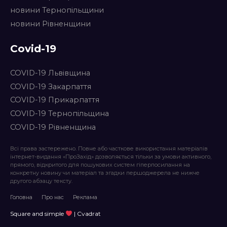
новини Тернопільщини
новини Рівненщини
Covid-19
COVID-19 Львівщина
COVID-19 Закарпаття
COVID-19 Прикарпаття
COVID-19 Тернопільщина
COVID-19 Рівненщина
Всі права застережено. Повне або часткове використання матеріалів
інтернет-видання «ПроЗахід» дозволяється тільки за умови активного,
прямого, відкритого для пошукових систем гіперпосилання на
конкретну новину чи матеріал та згадки першоджерела не нижче
другого абзацу тексту.
Головна
Про нас
Реклама
Square and simple
| Cvadrat