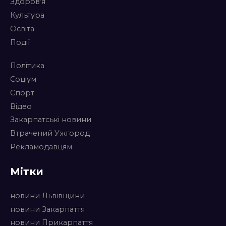
Здоров’я
Культура
Освіта
Події
Політика
Соціум
Спорт
Відео
Закарпатські новини
Втрачений Ужгород
Рекламодавцям
Мітки
новини Львівщини
новини Закарпаття
новини Прикарпаття