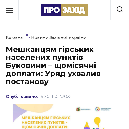
Перейти
до
РУБРИКИ
вмісту
Економіка
»
Головна
Новини Західної України
Здоров’я
Мешканцям гірських
населених пунктів
Культура
Буковини – щомісячні
Освіта
доплати: Уряд ухвалив
постанову
Події
Політика
Опубліковано:
19:20, 11.07.2025
Соціум
Спорт