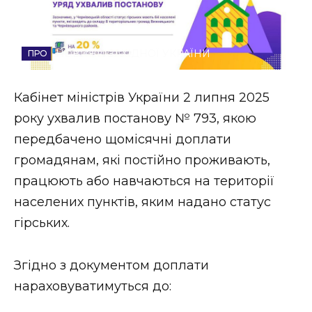
Стиль життя
Втрачений Ужгород
НОВИНИ ЗАХІДНОЇ УКРАЇНИ
Втрачений Ужгород (відеоверсія)
Кабінет міністрів України 2 липня 2025
року ухвалив постанову № 793, якою
передбачено щомісячні доплати
ЗАКАРПАТСЬКІ НОВИНИ
громадянам, які постійно проживають,
працюють або навчаються на території
населених пунктів, яким надано статус
НОВИНИ ЗАХІДНОЇ УКРАЇНИ
гірських.
ФОТО
Згідно з документом доплати
нараховуватимуться до: