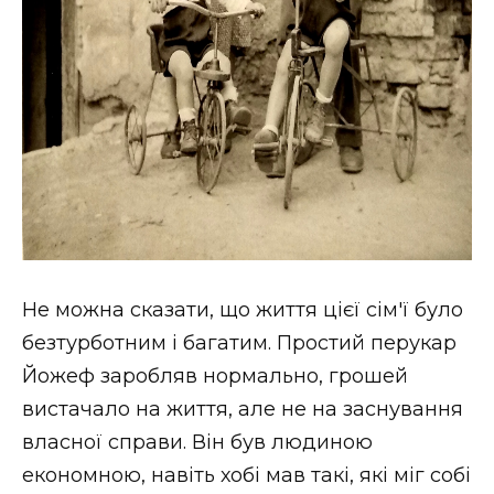
Не можна сказати, що життя цієї сім'ї було
безтурботним і багатим. Простий перукар
Йожеф заробляв нормально, грошей
вистачало на життя, але не на заснування
власної справи. Він був людиною
економною, навіть хобі мав такі, які міг собі