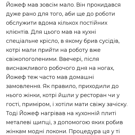
Йожеф мав зовсім мало. Він прокидався
дуже рано для того, аби ще до роботи
обслужити вдома кількох постійних
клієнтів. Для цього мав на кухні
спеціальне крісло, в якому брив сусідів,
котрі мали прийти на роботу вже
свіжопоголеними. Ввечері, після
виснажливого робочого дня на ногах,
Йожеф теж часто мав домашні
замовлення. Як правило, приходили до
нього жінки, котрі йшли у ресторан чи у
гості, приміром, і хотіли мати свіжу зачіску.
Тоді Йожеф нагрівав на кухонній плиті
металеві щипці, з допомогою яких робив
жінкам модні локони. Процедура ця у ті