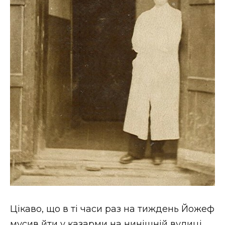
Цікаво, що в ті часи раз на тиждень Йожеф
мусив йти у казарми на нинішній вулиці