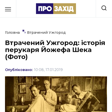
Перейти
до
РУБРИКИ
вмісту
Економіка
»
Головна
Втрачений Ужгород
Здоров’я
Втрачений Ужгород: історія
перукаря Йожефа Шека
Культура
(Фото)
Освіта
Опубліковано:
10:08, 17.01.2019
Події
Політика
Соціум
Спорт