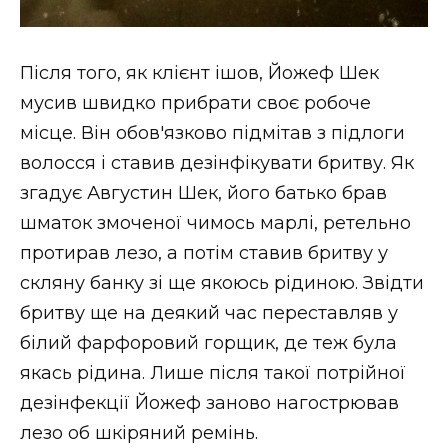
Після того, як клієнт ішов, Йожеф Шек
мусив швидко прибрати своє робоче
місце. Він обов'язково підмітав з підлоги
волосся і ставив дезінфікувати бритву. Як
згадує Августин Шек, його батько брав
шматок змоченої чимось марлі, ретельно
протирав лезо, а потім ставив бритву у
скляну банку зі ще якоюсь рідиною. Звідти
бритву ще на деякий час переставляв у
білий фарфоровий горщик, де теж була
якась рідина. Лише після такої потрійної
дезінфекції Йожеф заново нагострював
лезо об шкіряний ремінь.