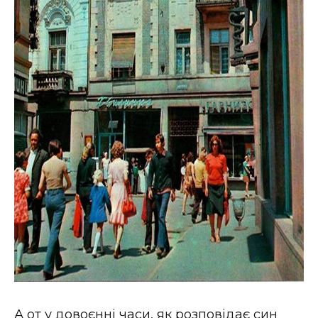
А от у довоєнні часи, як розповідає син