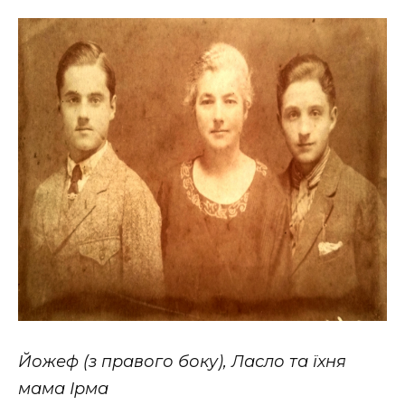
Йожеф (з правого боку), Ласло та їхня
мама Ірма