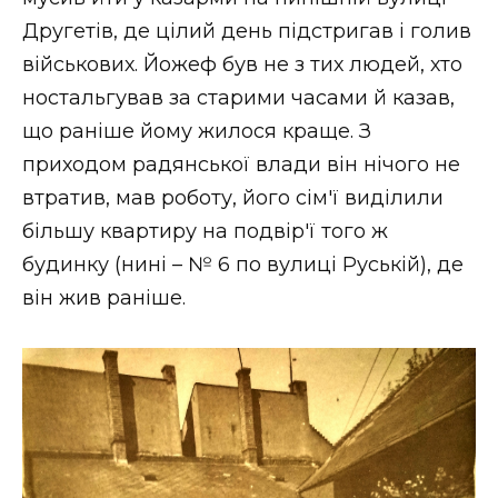
Другетів, де цілий день підстригав і голив
військових. Йожеф був не з тих людей, хто
ностальгував за старими часами й казав,
що раніше йому жилося краще. З
приходом радянської влади він нічого не
втратив, мав роботу, його сім'ї виділили
більшу квартиру на подвір'ї того ж
будинку (нині – № 6 по вулиці Руській), де
він жив раніше.