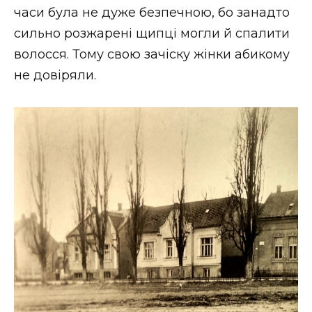
часи була не дуже безпечною, бо занадто
сильно розжарені щипці могли й спалити
волосся. Тому свою зачіску жінки абикому
не довіряли.