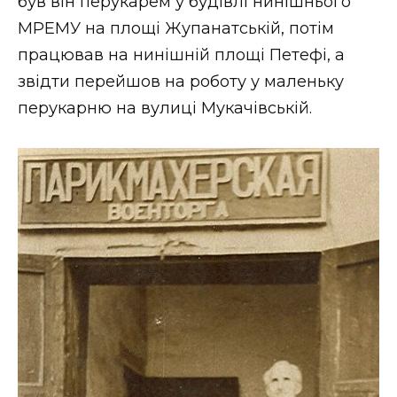
був він перукарем у будівлі нинішнього
МРЕМУ на площі Жупанатській, потім
працював на нинішній площі Петефі, а
звідти перейшов на роботу у маленьку
перукарню на вулиці Мукачівській.