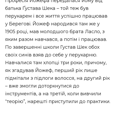
Професія Йожефа передалася йому від
ВІДЕО
батька Ґустава Шека – той теж був
перукарем і все життя успішно працював
у Берегові. Йожеф народився там же у
1905 році, мав молодшого брата Ласло, з
яким разом навчався, а потім і працював.
По завершенні школи Густав Шек обох
своїх синів взяв до себе у перукарню.
Навчалися там хлопці три роки, причому,
як згадував Йожеф, перший рік лише
підмітали з підлоги волосся, на другий рік
– вже змогли доторкнутися до
інструментів, а на третій, коли вивчили
“теорію”, нарешті приступили до практики.