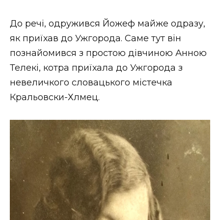
До речі, одружився Йожеф майже одразу,
як приїхав до Ужгорода. Саме тут він
познайомився з простою дівчиною Анною
Телекі, котра приїхала до Ужгорода з
невеличкого словацького містечка
Кральовски-Хлмец.