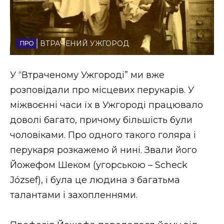
Стиль життя
Втрачений Ужгород
ВТРАЧЕНИЙ УЖГОРОД
Втрачений Ужгород (відеоверсія)
У “Втраченому Ужгороді” ми вже
розповідали про місцевих перукарів. У
міжвоєнні часи їх в Ужгороді працювало
ЗАКАРПАТСЬКІ НОВИНИ
доволі багато, причому більшість були
чоловіками. Про одного такого голяра і
НОВИНИ ЗАХІДНОЇ УКРАЇНИ
перукаря розкажемо й нині. Звали його
Йожефом Шеком (угорською – Scheck
József), і була це людина з багатьма
ФОТО
талантами і захопленнями.