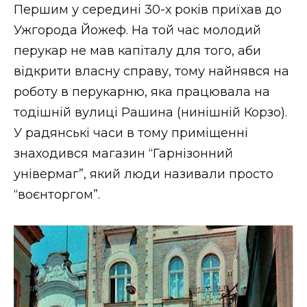
Першим у середині 30-х років приїхав до
Ужгорода Йожеф. На той час молодий
перукар не мав капіталу для того, аби
відкрити власну справу, тому найнявся на
роботу в перукарню, яка працювала на
тодішній вулиці Рашина (нинішній Корзо).
У радянські часи в тому приміщенні
знаходився магазин “Гарнізонний
універмаг”, який люди називали просто
“воєнторгом”.