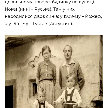
цокольному поверсі будинку по вулиці
Йокаї (нині – Руська). Там у них
народилися двоє синів: у 1939-му – Йожеф,
а у 1941-му – Ґустав (Августин).