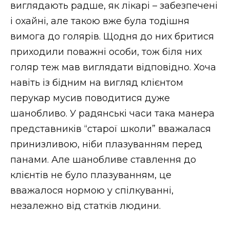
виглядають радше, як лікарі – забезпечені
і охайні, але такою вже була тодішня
вимога до голярів. Щодня до них бритися
приходили поважні особи, тож біля них
голяр теж мав виглядати відповідно. Хоча
навіть із бідним на вигляд клієнтом
перукар мусив поводитися дуже
шанобливо. У радянські часи така манера
представників “старої школи” вважалася
принизливою, ніби плазуванням перед
панами. Але шанобливе ставлення до
клієнтів не було плазуванням, це
вважалося нормою у спілкуванні,
незалежно від статків людини.