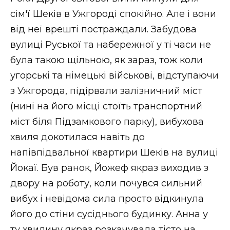
сім'ї Шеків в Ужгороді спокійно. Але і вони
від неї врешті постраждали. Забудова
вулиці Руської та набережної у ті часи не
була такою щільною, як зараз, тож коли
угорські та німецькі військові, відступаючи
з Ужгорода, підірвали залізничний міст
(нині на його місці стоїть транспортний
міст біля Підзамкового парку), вибухова
хвиля докотилася навіть до
напівпідвальної квартири Шеків на вулиці
Йокаї. Був ранок, Йожеф якраз виходив з
двору на роботу, коли почувся сильний
вибух і невідома сила просто відкинула
його до стіни сусіднього будинку. Анна у
ту хвилину якраз розкачувала тісто на