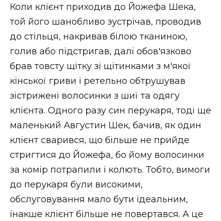
Коли клієнт приходив до Йожефа Шека,
той його шанобливо зустрічав, проводив
до стільця, накривав білою тканиною,
голив або підстригав, далі обов'язково
брав товсту щітку зі щітинками з м'якої
кінської гриви і ретельно обтрушував
зістрижені волосинки з шиї та одягу
клієнта. Одного разу син перукаря, тоді ще
маленький Августин Шек, бачив, як один
клієнт сварився, що більше не прийде
стригтися до Йожефа, бо йому волосинки
за комір потрапили і колють. Тобто, вимоги
до перукаря були високими,
обслуговування мало бути ідеальним,
інакше клієнт більше не повертався. А це