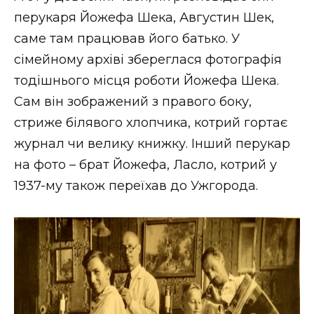
перукаря Йожефа Шека, Августин Шек,
саме там працював його батько. У
сімейному архіві збереглася фотографія
тодішнього місця роботи Йожефа Шека.
Сам він зображений з правого боку,
стриже білявого хлопчика, котрий гортає
журнал чи велику книжку. Інший перукар
на фото – брат Йожефа, Ласло, котрий у
1937-му також переїхав до Ужгорода.