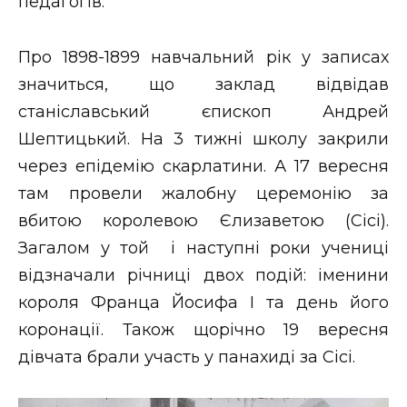
педагогів.
Про 1898-1899 навчальний рік у записах
значиться, що заклад відвідав
станіславський єпископ Андрей
Шептицький. На 3 тижні школу закрили
через епідемію скарлатини. А 17 вересня
там провели жалобну церемонію за
вбитою королевою Єлизаветою (Сісі).
Загалом у той і наступні роки учениці
відзначали річниці двох подій: іменини
короля Франца Йосифа І та день його
коронації. Також щорічно 19 вересня
дівчата брали участь у панахиді за Сісі.