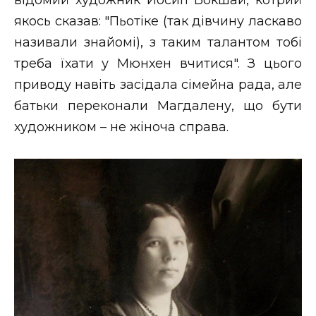
якось сказав: "Пьотіке (так дівчину ласкаво
називали знайомі), з таким талантом тобі
треба їхати у Мюнхен вчитися". З цього
приводу навіть засідала сімейна рада, але
батьки переконали Магдалену, що бути
художником – не жіноча справа.