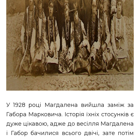
У 1928 році Магдалена вийшла заміж за
Габора Марковича. Історія їхніх стосунків є
дуже цікавою, адже до весілля Магдалена
і Габор бачилися всього двічі, зате потім