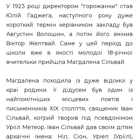
У 1923 році директором "горожанки" став
Юлій Гаджега, наступного року дуже
короткий термін керівником закладу був
Августин Волошин, а потім його змінив
Віктор Желтвай. Саме у цей період до
школи вже в якості молодої 18-річної
вчительки прийшла Магдалена Сільвай.
Магдалена походила із дуже відомої у
краї родини. Її дідусем був один із
найпомітніших місцевих поетів і
письменників ХІХ століття, священик Іван
Сільвай, котрий творив під псевдонімом
Уріїл Метеор. Іван Сільвай дав своїм дітям
архаїчні імена: Ніл, Сіон, Уріел (Уріїл),