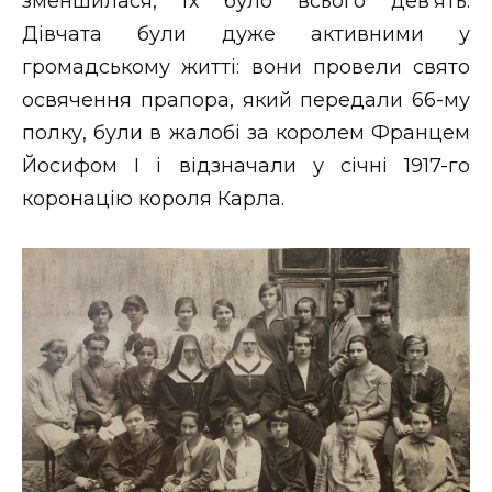
зменшилася, їх було всього дев'ять.
Дівчата були дуже активними у
громадському житті: вони провели свято
освячення прапора, який передали 66-му
полку, були в жалобі за королем Францем
Йосифом І і відзначали у січні 1917-го
коронацію короля Карла.