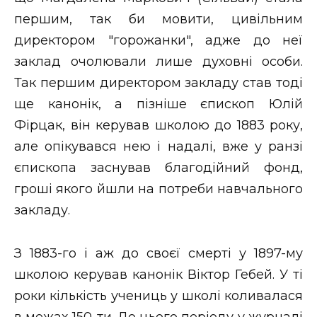
першим, так би мовити, цивільним
директором "горожанки", адже до неї
заклад очолювали лише духовні особи.
Так першим директором закладу став тоді
ще канонік, а пізніше єпископ Юлій
Фірцак, він керував школою до 1883 року,
але опікувався нею і надалі, вже у ранзі
єпископа заснував благодійний фонд,
гроші якого йшли на потреби навчального
закладу.
З 1883-го і аж до своєї смерті у 1897-му
школою керував канонік Віктор Гебей. У ті
роки кількість учениць у школі коливалася
в межах 150-ти. До цього періоду у журналі