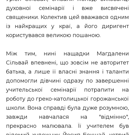
духовної семінарії і вже висвячені
священики. Колектив цей вважався одним
із найкращих у краї, а його диригент
користувався великою пошаною.
Між тим, нині нащадки Магдалени
Сільвай впевнені, що зовсім не авторитет
батька, а лише її власні знання і таланти
допомогли дівчині одразу по завершенні
учительської семінарії потрапити на
роботу до греко-католицької горожанської
школи. Вона справді була дуже розумною,
завжди навчалася на "відмінно",
прекрасно малювала. Її учителем був
відомий художник Йосип Бокшай, котрий