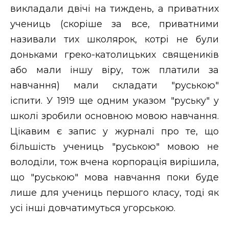
викладали двічі на тиждень, а приватних
учениць (скоріше за все, приватними
називали тих школярок, котрі не були
доньками греко-католицьких священиків
або мали іншу віру, тож платили за
навчання) мали складати "руською"
іспити. У 1919 ще одним указом "руську" у
школі зробили основною мовою навчання.
Цікавим є запис у журналі про те, що
більшість учениць "руською" мовою не
володіли, тож вчена корпорація вирішила,
що "руською" мова навчання поки буде
лише для учениць першого класу, тоді як
усі інші довчатимуться угорською.