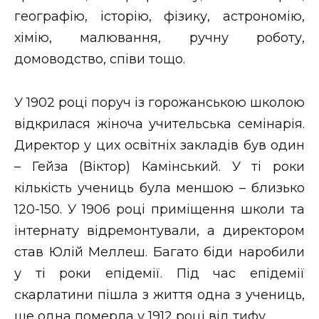
географію, історію, фізику, астрономію,
хімію, малювання, ручну роботу,
домоводство, співи тощо.
У 1902 році поруч із горожанською школою
відкрилася жіноча учительська семінарія.
Директор у цих освітніх закладів був один
– Гейза (Віктор) Камінський. У ті роки
кількість учениць була меншою – близько
120-150. У 1906 році приміщення школи та
інтернату відремонтували, а директором
став Юлій Меллеш. Багато біди наробили
у ті роки епідемії. Під час епідемії
скарлатини пішла з життя одна з учениць,
ще одна померла у 1912 році від тифу.