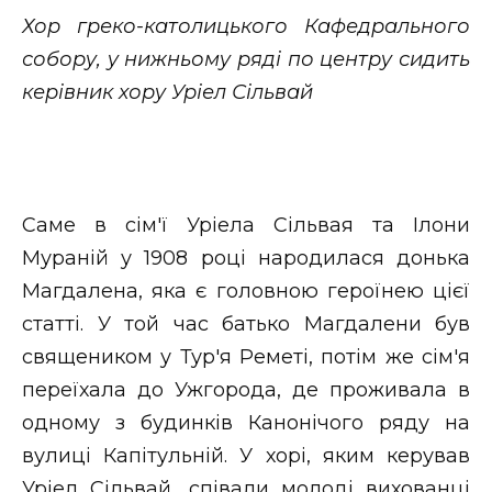
Хор греко-католицького Кафедрального
собору, у нижньому ряді по центру сидить
керівник хору Уріел Сільвай
Саме в сім'ї Уріела Сільвая та Ілони
Мураній у 1908 році народилася донька
Магдалена, яка є головною героїнею цієї
статті. У той час батько Магдалени був
священиком у Тур'я Реметі, потім же сім'я
переїхала до Ужгорода, де проживала в
одному з будинків Канонічого ряду на
вулиці Капітульній. У хорі, яким керував
Уріел Сільвай, співали молоді вихованці