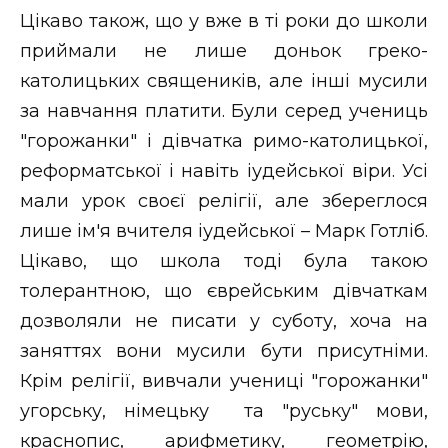
Цікаво також, що у вже в ті роки до школи
приймали не лише доньок греко-
католицьких священиків, але інші мусили
за навчання платити. Були серед учениць
"горожанки" і дівчатка римо-католицької,
реформатської і навіть іудейської віри. Усі
мали урок своєї релігії, але збереглося
лише ім'я вчителя іудейської – Марк Готліб.
Цікаво, що школа тоді була такою
толерантною, що єврейським дівчаткам
дозволяли не писати у суботу, хоча на
заняттях вони мусили бути присутніми.
Крім релігії, вивчали учениці "горожанки"
угорську, німецьку та "руську" мови,
краснопис, арифметику, геометрію,