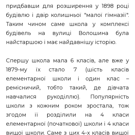
придбавши для розширення у 1898 році
будівлю і двір колишньої "малої гімназії".
Таким чином саме школа у комплексі
будівель на вулиці Волошина була
найстаршою і має найдавнішу історію.
Спершу школа мала 6 класів, але вже у
1879-му їх стало 7 (шість класів
елементарної школи і один клас –
ремісничий, тобто такий, де дівчата
навчалися рукоділлю). Популярність
школи з кожним роком зростала, тож
згодом її розділили на 4 класи
елементарної (початкової) школи і 4 класи
вищої школи. Саме з цих 4-х класів вищої