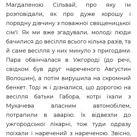
Магдаленою Сільвай, про яку їм
розповідали, як про дуже хорошу і
порядну дівчину з поважної священицької
сім'ї. Як ми вже згадували, молоді люди
бачилися до весілля всього кілька разів, та
й саме весілля у них минуло з пригодами.
Пара обвінчалася в Ужгороді (до речі,
свідком був друг нареченого Августин
Волошин), а потім вирушила на скромний
бенкет. Тоді ж і дізналися, що дорогою на
весілля батьки Габора, котрі їхали з
Мукачева власним автомобілем,
потрапили в аварію. Їх відвезли до
ужгородської лікарні, тож туди одразу
поїхали і наречений з нареченою. Звісно,