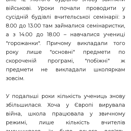
військові. Уроки почали проводити у
сусідній будівлі вчительської семінарії: з
8.00 до 13.00 там займалися семінаристки,
а з 14.00 до 18.00 – навчалися учениці
"горожанки". Причому викладали того
року лише "основні" предмети по
скороченій програмі, "побіжні" ж
предмети не викладали школяркам
зовсім.
У подальші роки кількість учениць знову
збільшилася. Хоча у Європі вирувала
війна, школа працювала у звичному
режимі, лише кількість вчителів