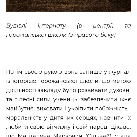
Будівлі інтернату (в центрі) та
горожанської школи (з правого боку)
Потім своєю рукою вона запише у журнал
із історією горожанської школи, що метою
діяльності закладу було розвивати духовні
та тілесні сили учениць, забезпечити їхнє
майбутнє, виховати і укріпити побожність і
моральність у дитячих серцях, навчити їх
любити свою вітчизну і свій народ. Цікаво,
що Магдалена Маркович (Сільвай) стала