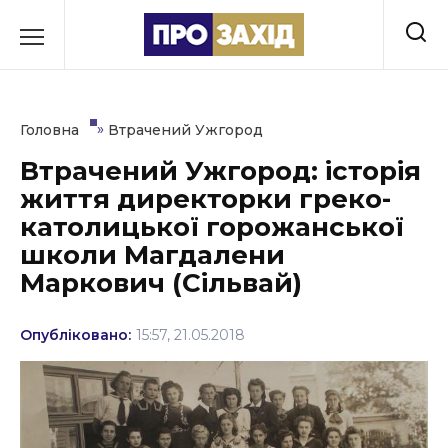
Перейти
до
РУБРИКИ
вмісту
Економіка
»
Головна
Втрачений Ужгород
Здоров’я
Втрачений Ужгород: історія
життя директорки греко-
Культура
католицької горожанської
Освіта
школи Магдалени
Маркович (Сільвай)
Події
Політика
Опубліковано:
15:57, 21.05.2018
Соціум
Спорт