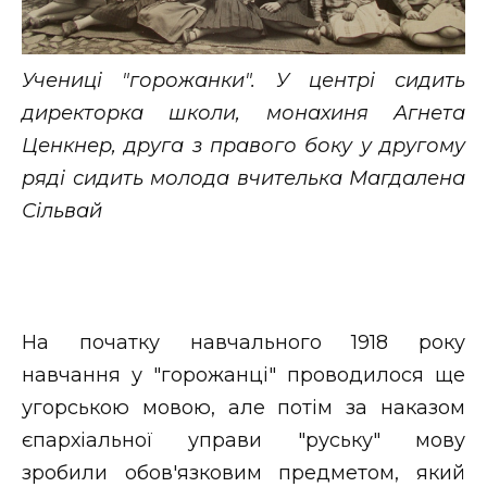
Учениці "горожанки". У центрі сидить
директорка школи, монахиня Агнета
Ценкнер, друга з правого боку у другому
ряді сидить молода вчителька Магдалена
Сільвай
На початку навчального 1918 року
навчання у "горожанці" проводилося ще
угорською мовою, але потім за наказом
єпархіальної управи "руську" мову
зробили обов'язковим предметом, який