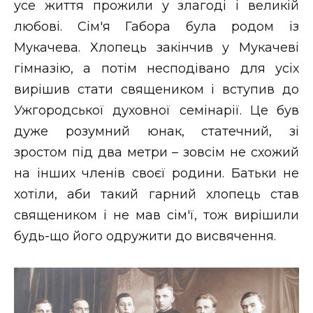
усе життя прожили у злагоді і великій
любові. Сім'я Габора була родом із
Мукачева. Хлопець закінчив у Мукачеві
гімназію, а потім несподівано для усіх
вирішив стати священиком і вступив до
Ужгородської духовної семінарії. Це був
дуже розумний юнак, статечний, зі
зростом під два метри – зовсім не схожий
на інших членів своєї родини. Батьки не
хотіли, аби такий гарний хлопець став
священиком і не мав сім'ї, тож вирішили
будь-що його одружити до висвячення.