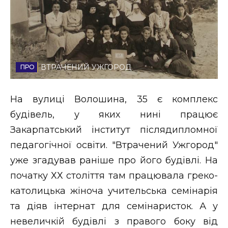
Стиль життя
Втрачений Ужгород
Втрачений Ужгород (відеоверсія)
ВТРАЧЕНИЙ УЖГОРОД
На вулиці Волошина, 35 є комплекс
ЗАКАРПАТСЬКІ НОВИНИ
будівель, у яких нині працює
Закарпатський інститут післядипломної
педагогічної освіти. "Втрачений Ужгород"
НОВИНИ ЗАХІДНОЇ УКРАЇНИ
уже згадував раніше про його будівлі. На
початку ХХ століття там працювала греко-
католицька жіноча учительська семінарія
ФОТО
та діяв інтернат для семінаристок. А у
невеличкій будівлі з правого боку від