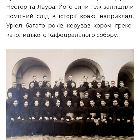
Нестор та Лаура. Його сини теж залишили
помітний слід в історії краю, наприклад,
Уріел багато років керував хором греко-
католицького Кафедрального собору.