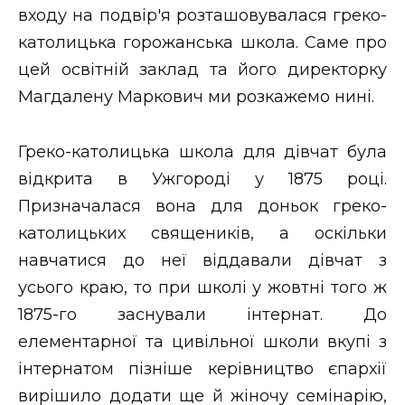
ВІДЕО
входу на подвір'я розташовувалася греко-
католицька горожанська школа. Саме про
цей освітній заклад та його директорку
Магдалену Маркович ми розкажемо нині.
Греко-католицька школа для дівчат була
відкрита в Ужгороді у 1875 році.
Призначалася вона для доньок греко-
католицьких священиків, а оскільки
навчатися до неї віддавали дівчат з
усього краю, то при школі у жовтні того ж
1875-го заснували інтернат. До
елементарної та цивільної школи вкупі з
інтернатом пізніше керівництво єпархії
вирішило додати ще й жіночу семінарію,