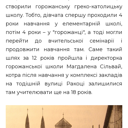
створили горожанську греко-католицьку
школу. Тобто, дівчата спершу проходили 4
роки навчання у елементарній школі,
потім 4 роки – у "горожанці", а тоді могли
перейти до вчительської семінарії і
продовжити навчання там. Саме такий
шлях за 12 років пройшла і директорка
горожанської школи Магдалена Сільвай,
котра після навчання у комплексі закладів
на тодішній вулиці Ракоці залишилися
там учителювати ще на 18 років.