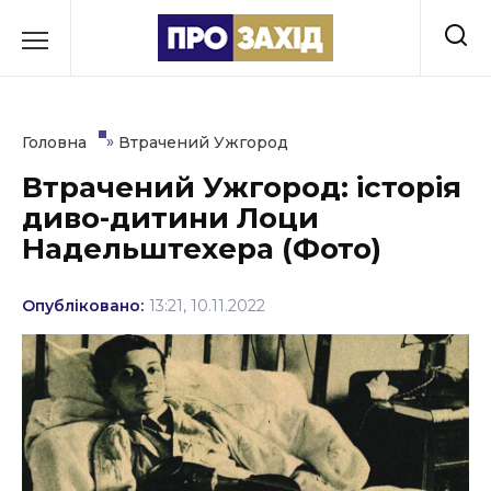
Перейти
до
РУБРИКИ
вмісту
Економіка
»
Головна
Втрачений Ужгород
Здоров’я
Втрачений Ужгород: історія
диво-дитини Лоци
Культура
Надельштехера (Фото)
Освіта
Опубліковано:
13:21, 10.11.2022
Події
Політика
Соціум
Спорт