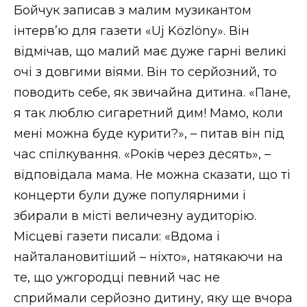
Бойчук записав з малим музикантом
інтерв’ю для газети «Uj Közlöny». Він
відмічав, що малий має дуже гарні великі
очі з довгими віями. Він то серйозний, то
поводить себе, як звичайна дитина. «Пане,
я так люблю сигаретний дим! Мамо, коли
мені можна буде курити?», – питав він під
час спілкування. «Років через десять», –
відповідала мама. Не можна сказати, що ті
концерти були дуже популярними і
збирали в місті величезну аудиторію.
Місцеві газети писали: «Вдома і
найталановитіший – ніхто», натякаючи на
те, що ужгородці певний час не
сприймали серйозно дитину, яку ще вчора