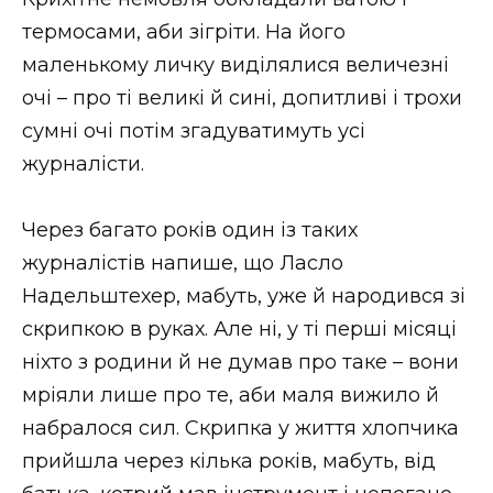
термосами, аби зігріти. На його
маленькому личку виділялися величезні
очі – про ті великі й сині, допитливі і трохи
сумні очі потім згадуватимуть усі
журналісти.
Через багато років один із таких
журналістів напише, що Ласло
Надельштехер, мабуть, уже й народився зі
скрипкою в руках. Але ні, у ті перші місяці
ніхто з родини й не думав про таке – вони
мріяли лише про те, аби маля вижило й
набралося сил. Скрипка у життя хлопчика
прийшла через кілька років, мабуть, від