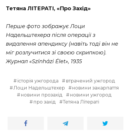
Тетяна ЛІТЕРАТІ, «Про Захід»
Перше фото зображує Лоци
Надельштехера після операції з
видалення апендиксу (навіть тоді він не
міг розлучитися зі своєю скрипкою).
Журнал «Színházi Élet», 1935
історія ужгорода
втрачений ужгород
Лоци Надельштехер
новини закарпаття
новини прозахід
новини ужгород
про захід
Тетяна Літераті