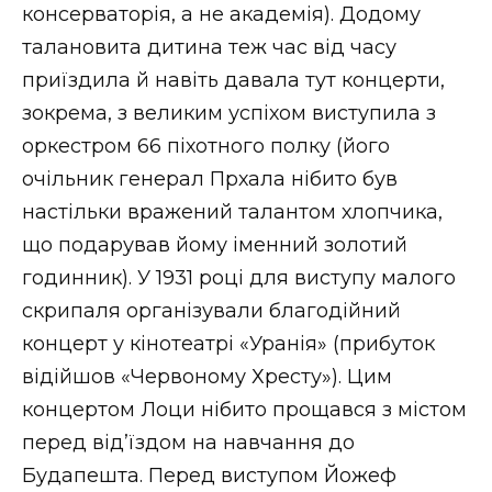
консерваторія, а не академія). Додому
талановита дитина теж час від часу
приїздила й навіть давала тут концерти,
зокрема, з великим успіхом виступила з
оркестром 66 піхотного полку (його
очільник генерал Прхала нібито був
настільки вражений талантом хлопчика,
що подарував йому іменний золотий
годинник). У 1931 році для виступу малого
скрипаля організували благодійний
концерт у кінотеатрі «Уранія» (прибуток
відійшов «Червоному Хресту»). Цим
концертом Лоци нібито прощався з містом
перед від’їздом на навчання до
Будапешта. Перед виступом Йожеф