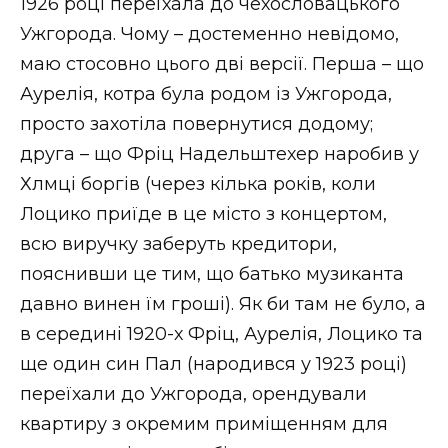
1926 році переїхала до чехословацького
Ужгорода. Чому – достеменно невідомо,
маю стосовно цього дві версії. Перша – що
Аурелія, котра була родом із Ужгорода,
просто захотіла повернутися додому;
друга – що Фріц Надельштехер наробив у
Хлмці боргів (через кілька років, коли
Лоцико приїде в це місто з концертом,
всю виручку заберуть кредитори,
пояснивши це тим, що батько музиканта
давно винен їм гроші). Як би там не було, а
в середині 1920-х Фріц, Аурелія, Лоцико та
ще один син Пал (народився у 1923 році)
переїхали до Ужгорода, орендували
квартиру з окремим приміщенням для