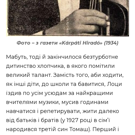
Фото – з газети «Kárpáti Hiradó» (1934)
Мабуть, тоді й закінчилося безтурботне
дитинство хлопчика, в якого помітили
великий талант. Замість того, аби ходити,
як інші діти, до школи та бавитися, Лоци
їздив по усім усюдам за найкращими
вчителями музики, мусив годинами
навчатися і репетирувати, жити далеко
від батьків і братів (у 1927 році в сім’ї
народився третій син Томаш). Перший і