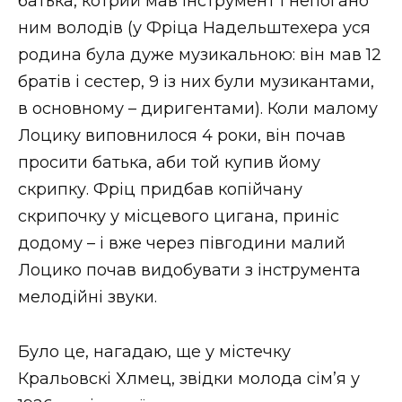
батька, котрий мав інструмент і непогано
ним володів (у Фріца Надельштехера уся
родина була дуже музикальною: він мав 12
братів і сестер, 9 із них були музикантами,
в основному – диригентами). Коли малому
Лоцику виповнилося 4 роки, він почав
просити батька, аби той купив йому
скрипку. Фріц придбав копійчану
скрипочку у місцевого цигана, приніс
додому – і вже через півгодини малий
Лоцико почав видобувати з інструмента
мелодійні звуки.
Було це, нагадаю, ще у містечку
Кральовскі Хлмец, звідки молода сім’я у