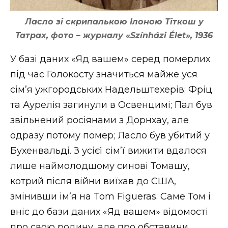
Ласло зі скрипалькою Ілоною Тіткош у
Татрах, фото
–
журналу «Színházi Élet», 1936
У базі даних «Яд вашем» серед померлих
під час Голокосту значиться майже уся
сім’я ужгородських Надельштехерів: Фріц
та Аурелія загинули в Освенцимі; Пал був
звільнений росіянами з Дорнхау, але
одразу потому помер; Ласло був убитий у
Бухенвальді. З усієї сім’ї вижити вдалося
лише наймолодшому синові Томашу,
котрий після війни виїхав до США,
змінивши ім’я на Tom Figueras. Саме Том і
вніс до бази даних «Яд вашем» відомості
про свою родину, але про обставини