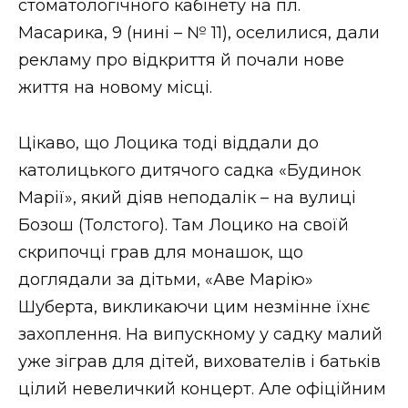
стоматологічного кабінету на пл.
Масарика, 9 (нині – № 11), оселилися, дали
рекламу про відкриття й почали нове
життя на новому місці.
Цікаво, що Лоцика тоді віддали до
католицького дитячого садка «Будинок
Марії», який діяв неподалік – на вулиці
Бозош (Толстого). Там Лоцико на своїй
скрипочці грав для монашок, що
доглядали за дітьми, «Аве Марію»
Шуберта, викликаючи цим незмінне їхнє
захоплення. На випускному у садку малий
уже зіграв для дітей, вихователів і батьків
цілий невеличкий концерт. Але офіційним