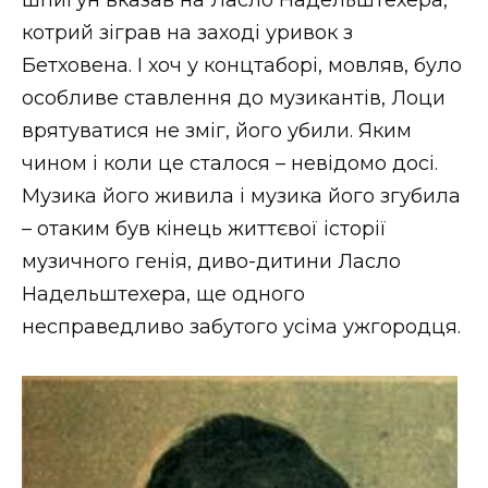
котрий зіграв на заході уривок з
Бетховена. І хоч у концтаборі, мовляв, було
особливе ставлення до музикантів, Лоци
врятуватися не зміг, його убили. Яким
чином і коли це сталося – невідомо досі.
Музика його живила і музика його згубила
– отаким був кінець життєвої історії
музичного генія, диво-дитини Ласло
Надельштехера, ще одного
несправедливо забутого усіма ужгородця.