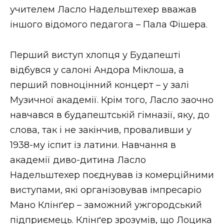
учителем Ласло Надельштехер вважав
іншого відомого педагога – Пала Фішера.
Перший виступ хлопця у Будапешті
відбувся у салоні Андора Міклоша, а
перший повноцінний концерт – у залі
Музичної академії. Крім того, Ласло заочно
навчався в будапештській гімназії, яку, до
слова, так і не закінчив, проваливши у
1938-му іспит із латини. Навчання в
академії диво-дитина Ласло
Надельштехер поєднував із комерційними
виступами, які організовував імпресаріо
Мано Клінґер – заможний ужгородський
підприємець. Клінґер зрозумів, що Лоцика