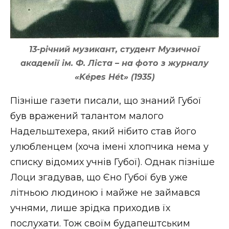
13-річний музикант, студент Музичної
академії ім. Ф. Ліста – на фото з журналу
«Képes Hét» (1935)
Пізніше газети писали, що знаний Губої
був вражений талантом малого
Надельштехера, який нібито став його
улюбленцем (хоча імені хлопчика нема у
списку відомих учнів Губої). Однак пізніше
Лоци згадував, що Єно Губої був уже
літньою людиною і майже не займався
учнями, лише зрідка приходив їх
послухати. Тож своїм будапештським