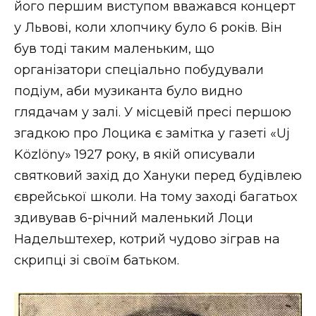
його першим виступом вважався концерт
у Львові, коли хлопчику було 6 років. Він
був тоді таким маленьким, що
організатори спеціально побудували
подіум, аби музиканта було видно
глядачам у залі. У місцевій пресі першою
згадкою про Лоцика є замітка у газеті «Uj
Közlöny» 1927 року, в якій описували
святковий захід до Хануки перед будівлею
єврейської школи. На тому заході багатьох
здивував 6-річний маленький Лоци
Надельштехер, котрий чудово зіграв на
скрипці зі своїм батьком.