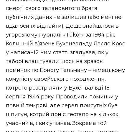
смерті свого талановитого брата
публічних даних не залишив (або мені не
вдалося їх віднайти). Дещо знайшлося в
угорському журналі «Tükör» за 1984 рік.
Колишній в’язень Бухенвальду Ласло Кроо
у написаній ним статті згадував, як у
таборі влаштували щось на зразок
поминок по Ернсту Тельману – німецькому
комуністу єврейського походження,
котрого розстріляли у Бухенвальді 18
серпня 1944 року. Проводили поминки у
повній темряві, але серед присутніх був
шпигун, котрий доніс гестапо на кількох
учасників, яких упізнав. Зокрема той
шпигун вказав на Ласло Надельштехера,