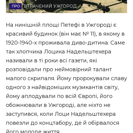
ВТРАЧЕНИЙ УЖГОРОД
Стиль життя
Втрачений Ужгород
На нинішній площі Петефі в Ужгороді є
красивий будинок (він має № 11), в якому в
Втрачений Ужгород (відеоверсія)
1920-1940-х проживала диво-дитина. Саме
так хлопчика Лоцика Надельштехера
називали в ті роки всі газети, які
ЗАКАРПАТСЬКІ НОВИНИ
розповідали про неймовірний талант
малого скрипаля. Йому пророкували славу
одного з найвідоміших музикантів світу,
НОВИНИ ЗАХІДНОЇ УКРАЇНИ
йому аплодували по всій Європі, його
обожнювали в Ужгороді, але ніхто не
ФОТО
заступився, коли Лоци Надельштехера
повезли до концтабору, де й обірвалося
його молоде життя.