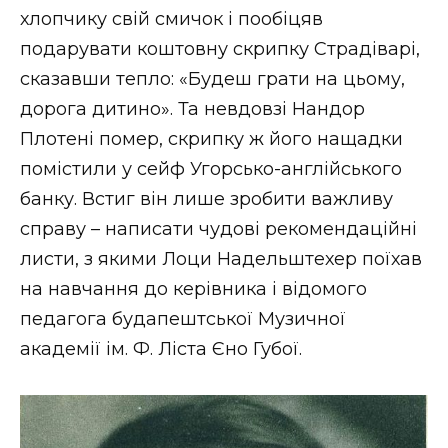
хлопчику свій смичок і пообіцяв
подарувати коштовну скрипку Страдіварі,
сказавши тепло: «Будеш грати на цьому,
дорога дитино». Та невдовзі Нандор
Плотені помер, скрипку ж його нащадки
помістили у сейф Угорсько-англійського
банку. Встиг він лише зробити важливу
справу – написати чудові рекомендаційні
листи, з якими Лоци Надельштехер поїхав
на навчання до керівника і відомого
педагога будапештської Музичної
академії ім. Ф. Ліста Єно Губої.