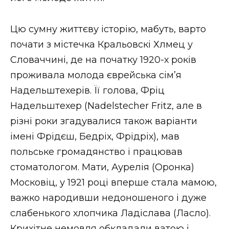
ВІДЕО
Цю сумну життєву історію, мабуть, варто
почати з містечка Кральовскі Хлмец у
Словаччині, де на початку 1920-х років
проживала молода єврейська сім’я
Надельштехерів. Її голова, Фріц
Надельштехер (Nadelstecher Fritz, але в
різні роки згадувалися також варіанти
імені Фрідєш, Бедріх, Фрідріх), мав
польське громадянство і працював
стоматологом. Мати, Аурелія (Оронка)
Московіц, у 1921 році вперше стала мамою,
важко народивши недоношеного і дуже
слабенького хлопчика Ладіслава (Ласло).
Крихітне немовля обкладали ватою і