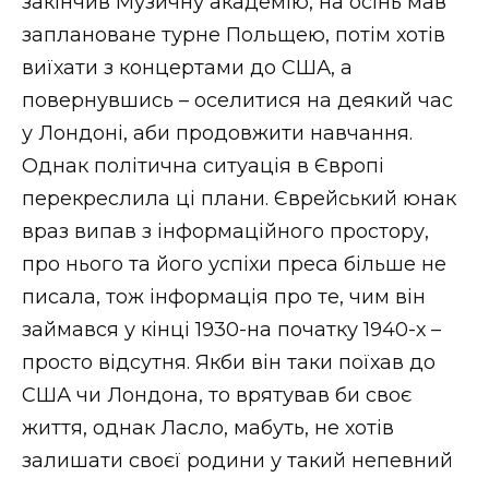
закінчив Музичну академію, на осінь мав
заплановане турне Польщею, потім хотів
виїхати з концертами до США, а
повернувшись – оселитися на деякий час
у Лондоні, аби продовжити навчання.
Однак політична ситуація в Європі
перекреслила ці плани. Єврейський юнак
враз випав з інформаційного простору,
про нього та його успіхи преса більше не
писала, тож інформація про те, чим він
займався у кінці 1930-на початку 1940-х –
просто відсутня. Якби він таки поїхав до
США чи Лондона, то врятував би своє
життя, однак Ласло, мабуть, не хотів
залишати своєї родини у такий непевний