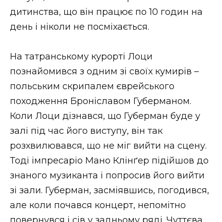
дитинства, що він працює по 10 годин на
день і ніколи не посміхається.
На татранському курорті Лоци
познайомився з одним зі своїх кумирів –
польським скрипалем єврейського
походження Броніславом Губерманом.
Коли Лоци дізнався, що Губерман буде у
залі під час його виступу, він так
розхвилювався, що не міг вийти на сцену.
Тоді імпресаріо Мано Клінґер підійшов до
знаного музиканта і попросив його вийти
зі зали. Губерман, засміявшись, погодився,
але коли почався концерт, непомітно
повернувся і сів у задньому ряді. Чуттєва