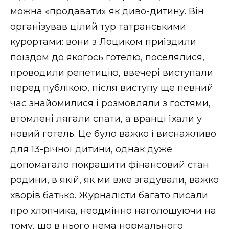
можна «продавати» як диво-дитину. Він
організував цілий тур татранськими
курортами: вони з Лоциком приїздили
поїздом до якогось готелю, поселялися,
проводили репетицію, ввечері виступали
перед публікою, після виступу ще певний
час знайомилися і розмовляли з гостями,
втомлені лягали спати, а вранці їхали у
новий готель. Це було важко і виснажливо
для 13-річної дитини, однак дуже
допомагало покращити фінансовий стан
родини, в якій, як ми вже згадували, важко
хворів батько. Журналісти багато писали
про хлопчика, неодмінно наголошуючи на
тому, що в нього нема нормального