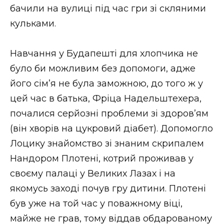
бачили на вулиці під час гри зі скляними
кульками.
Навчання у Будапешті для хлопчика не
було би можливим без допомоги, адже
його сім’я не була заможною, до того ж у
цей час в батька, Фріца Надельштехера,
почалися серйозні проблеми зі здоров’ям
(він хворів на цукровий діабет). Допомогло
Лоцику знайомство зі знаним скрипалем
Нандором Плотені, котрий проживав у
своєму палаці у Великих Лазах і на
якомусь заході почув гру дитини. Плотені
був уже на той час у поважному віці,
майже не грав, тому віддав обдарованому