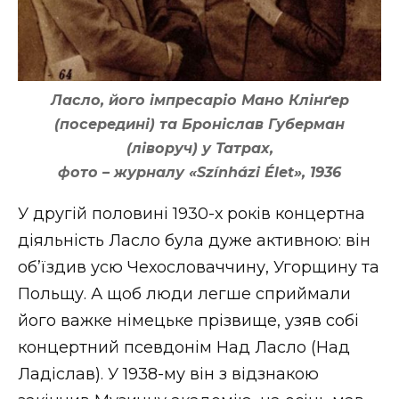
Ласло, його імпресаріо Мано Клінґер
(посередині) та Броніслав Губерман
(ліворуч) у Татрах,
фото – журналу «Színházi Élet», 1936
У другій половині 1930-х років концертна
діяльність Ласло була дуже активною: він
об’їздив усю Чехословаччину, Угорщину та
Польщу. А щоб люди легше сприймали
його важке німецьке прізвище, узяв собі
концертний псевдонім Над Ласло (Над
Ладіслав). У 1938-му він з відзнакою