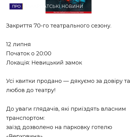
ЗАКАРПАТСЬКІ НОВИНИ
Стиль життя
Втрачений Ужгород
Закриття 70-го театрального сезону.
Втрачений Ужгород (відеоверсія)
12 липня
Початок о 20:00
Локація: Невицький замок
ЗАКАРПАТСЬКІ НОВИНИ
Усі квитки продано — дякуємо за довіру та
любов до театру!
НОВИНИ ЗАХІДНОЇ УКРАЇНИ
До уваги глядачів, які приїздять власним
ФОТО
транспортом:
заїзд дозволено на парковку готелю
«Верховина».