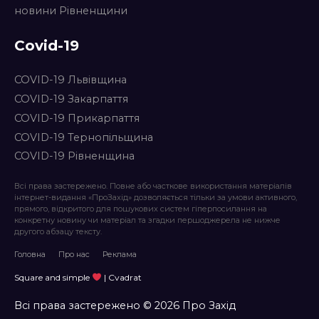
новини Рівненщини
Covid-19
COVID-19 Львівщина
COVID-19 Закарпаття
COVID-19 Прикарпаття
COVID-19 Тернопільщина
COVID-19 Рівненщина
Всі права застережено. Повне або часткове використання матеріалів
інтернет-видання «ПроЗахід» дозволяється тільки за умови активного,
прямого, відкритого для пошукових систем гіперпосилання на
конкретну новину чи матеріал та згадки першоджерела не нижче
другого абзацу тексту.
Головна
Про нас
Реклама
Square and simple
| Cvadrat
Всі права застережено © 2026 Про Захід