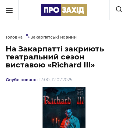
Перейти
до
РУБРИКИ
вмісту
Економіка
»
Головна
Закарпатські новини
Здоров’я
На Закарпатті закриють
театральний сезон
Культура
виставою «Richard ІІІ»
Освіта
Опубліковано:
17:00, 12.07.2025
Події
Політика
Соціум
Спорт