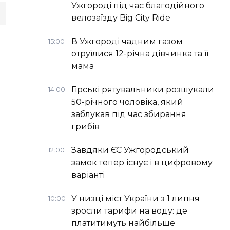
Ужгороді під час благодійного
велозаїзду Big Сity Ride
В Ужгороді чадним газом
15:00
отруїлися 12-річна дівчинка та її
мама
Гірські рятувальники розшукали
14:00
50-річного чоловіка, який
заблукав під час збирання
грибів
Завдяки ЄС Ужгородський
12:00
замок тепер існує і в цифровому
варіанті
У низці міст України з 1 липня
10:00
зросли тарифи на воду: де
платитимуть найбільше