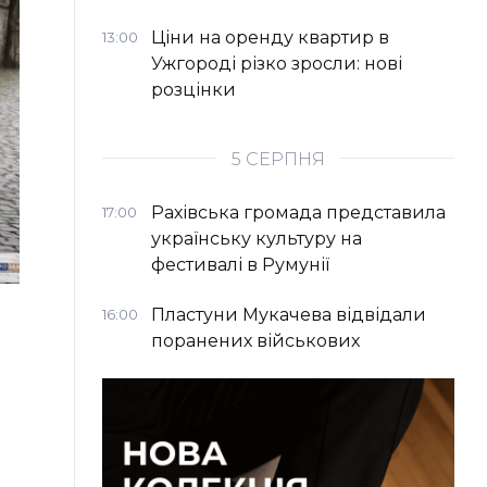
Ціни на оренду квартир в
13:00
Ужгороді різко зросли: нові
розцінки
5 СЕРПНЯ
Рахівська громада представила
17:00
українську культуру на
фестивалі в Румунії
Пластуни Мукачева відвідали
16:00
поранених військових