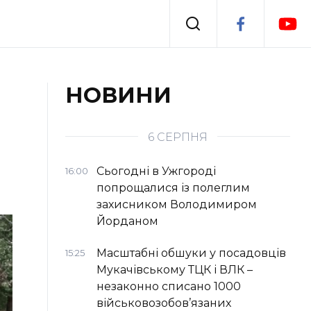
Події
НОВИНИ
я
Втрачений Ужгород
6 СЕРПНЯ
Сьогодні в Ужгороді
16:00
попрощалися із полеглим
захисником Володимиром
Йорданом
Масштабні обшуки у посадовців
15:25
Мукачівському ТЦК і ВЛК –
незаконно списано 1000
військовозобов’язаних