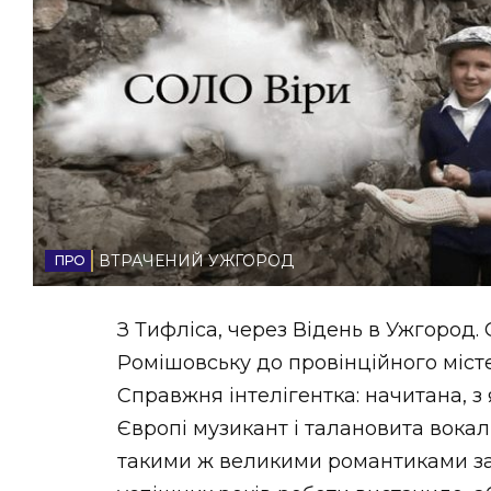
НОВИНИ ЗАХІДНОЇ УКРАЇНИ
ФОТО
ВІДЕО
ВТРАЧЕНИЙ УЖГОРОД
З Тифліса, через Відень в Ужгород.
Ромішовську до провінційного міст
Справжня інтелігентка: начитана, з
Європі музикант і талановита вокал
такими ж великими романтиками за