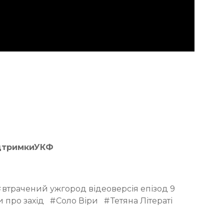
дтримкиУКФ
втрачений ужгород відеоверсія епізод 9
 про захід
Соло Віри
Тетяна Літераті