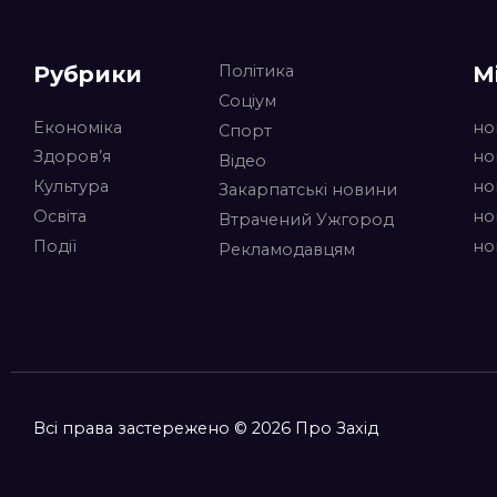
Рубрики
М
Політика
Соціум
Економіка
но
Спорт
Здоров’я
но
Відео
Культура
но
Закарпатські новини
Освіта
но
Втрачений Ужгород
Події
но
Рекламодавцям
Всі права застережено © 2026 Про Захід