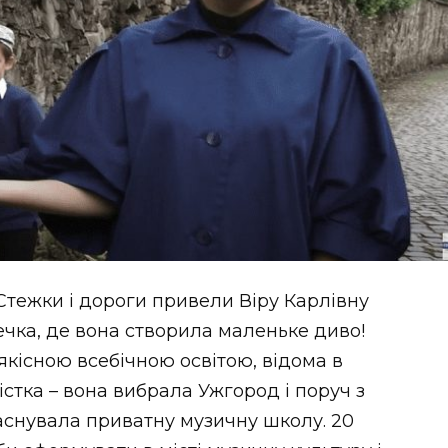
 Стежки і дороги привели Віру Карлівну
ечка, де вона створила маленьке диво!
 якісною всебічною освітою, відома в
істка – вона вибрала Ужгород і поруч з
снувала приватну музичну школу. 20