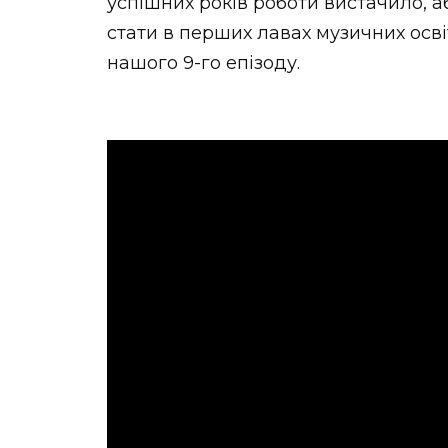
успішних років роботи вистачило, а
стати в перших лавах музичних осві
нашого 9-го епізоду.