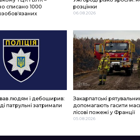
о списано 1000
розцінки
озобов’язаних
06.08.2026
вав людям і дебоширив:
Закарпатські рятувальни
ді патрульні затримали
допомагають гасити мас
лісові пожежі у Франції
05.08.2026