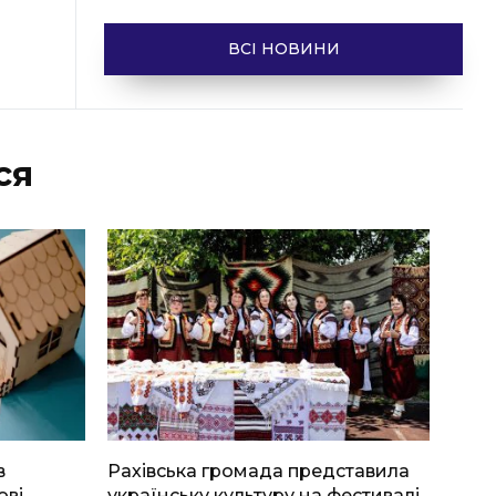
ВСІ НОВИНИ
ся
в
Рахівська громада представила
ові
українську культуру на фестивалі