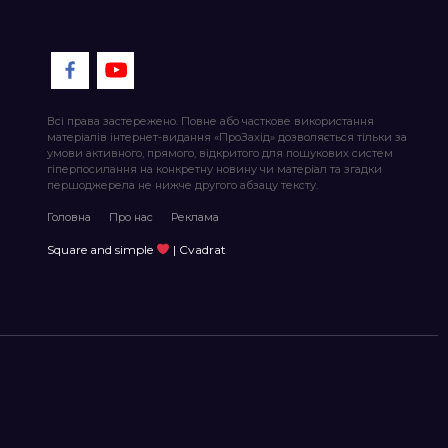
Всі права застережено. Повне або часткове використання
матеріалів інтернет-видання «ПроЗахід» дозволяється тільки за
умови активного, прямого, відкритого для пошукових систем
гіперпосилання на конкретну новину чи матеріал та згадки
першоджерела не нижче другого абзацу тексту.
Головна
Про нас
Реклама
Square and simple
| Cvadrat