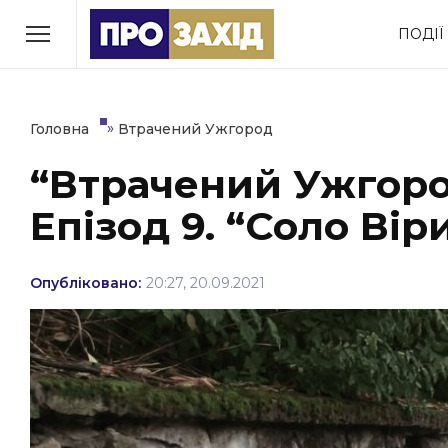
Перейти
ПОДІЇ
до
РУБРИКИ
вмісту
Економіка
Здоров’я
»
Головна
Втрачений Ужгород
“Втрачений Ужгород
Політика
Соціум
Епізод 9. “Соло Вір
Втрачений Ужгород
(відеоверсія)
Опубліковано:
20:27, 20.09.2021
ЗАКАРПАТСЬКІ НОВИНИ