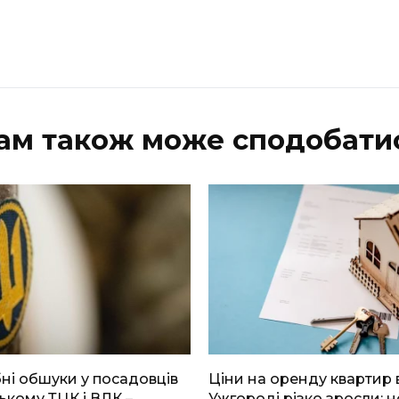
ам також може сподобати
і обшуки у посадовців
Ціни на оренду квартир 
ькому ТЦК і ВЛК –
Ужгороді різко зросли: н