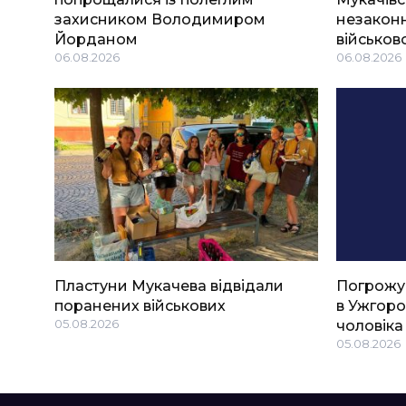
захисником Володимиром
незаконн
Йорданом
військов
06.08.2026
06.08.2026
Пластуни Мукачева відвідали
Погрожу
поранених військових
в Ужгоро
05.08.2026
чоловіка
05.08.2026