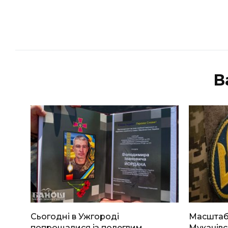
В
Сьогодні в Ужгороді
Масштабн
попрощалися із полеглим
Мукачівс