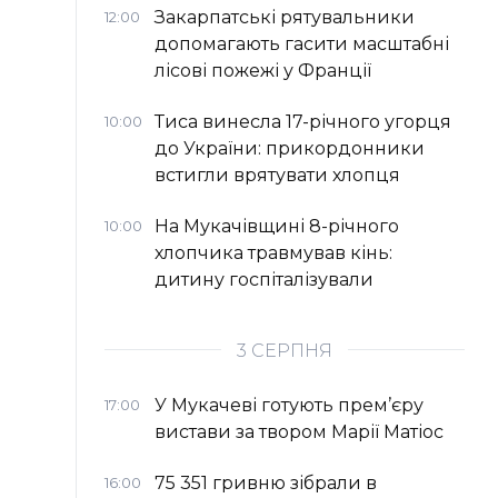
Закарпатські рятувальники
12:00
допомагають гасити масштабні
лісові пожежі у Франції
Тиса винесла 17-річного угорця
10:00
до України: прикордонники
встигли врятувати хлопця
На Мукачівщині 8-річного
10:00
хлопчика травмував кінь:
дитину госпіталізували
3 СЕРПНЯ
У Мукачеві готують прем’єру
17:00
вистави за твором Марії Матіос
75 351 гривню зібрали в
16:00