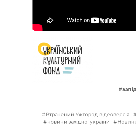
#запі
Втрачений Ужгород відеоверсія
новини західної україни
Новини