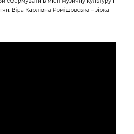
би сформувати в місті музичну культуру і
тян. Віра Карлівна Ромішовська – зірка