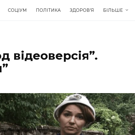
СОЦІУМ
ПОЛІТИКА
ЗДОРОВ’Я
БІЛЬШЕ
Культура
Освіта
 відеоверсія”.
Спорт
Стиль житт
и”