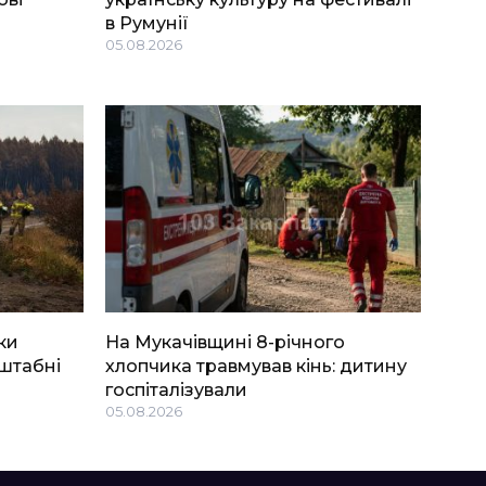
в Румунії
05.08.2026
ки
На Мукачівщині 8-річного
штабні
хлопчика травмував кінь: дитину
госпіталізували
05.08.2026