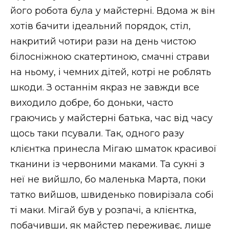
його робота була у майстерні. Вдома ж він
хотів бачити ідеальний порядок, стіл,
накритий чотири рази на день чистою
білосніжною скатертиною, смачні страви
на ньому, і чемних дітей, котрі не роблять
шкоди. З останнім якраз не завжди все
виходило добре, бо доньки, часто
граючись у майстерні батька, час від часу
щось таки псували. Так, одного разу
клієнтка принесла Мігаю шматок красивої
тканини із червоними маками. Та сукні з
неї не вийшло, бо маленька Марта, поки
татко вийшов, швиденько повирізала собі
ті маки. Мігай був у розпачі, а клієнтка,
побачивши, як майстер переживає, лише