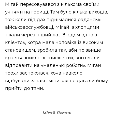
Мігай переховувався з кількома своїми
учнями на горищі. Там було кілька виходів,
тож коли під дах піднімалися радянські
військовослужбовці, Мігай із хлопцями
тікали через інший лаз. Згодом одна з
клієнток, котра мала чоловіка із високим
становищем, зробила так, аби прізвище
кравця зникло зі списків тих, кого мали
відправити на «маленькі роботи». Мігай
трохи заспокоївся, хоча навколо
відбувалися такі зміни, які не давали йому
прийти до тями.
Мігай Дудаш