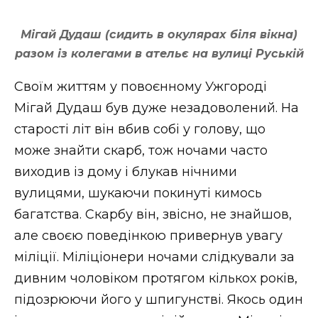
Мігай Дудаш (сидить в окулярах біля вікна)
разом із колегами в ательє на вулиці Руській
Своїм життям у повоєнному Ужгороді
Мігай Дудаш був дуже незадоволений. На
старості літ він вбив собі у голову, що
може знайти скарб, тож ночами часто
виходив із дому і блукав нічними
вулицями, шукаючи покинуті кимось
багатства. Скарбу він, звісно, не знайшов,
але своєю поведінкою привернув увагу
міліції. Міліціонери ночами слідкували за
дивним чоловіком протягом кількох років,
підозрюючи його у шпигунстві. Якось один