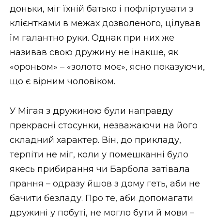
доньки, міг їхній батько і пофліртувати з
клієнтками в межах дозволеного, цілував
їм галантно руки. Однак при них же
називав свою дружину не інакше, як
«ороньом» – «золото моє», ясно показуючи,
що є вірним чоловіком.
У Мігая з дружиною були направду
прекрасні стосунки, незважаючи на його
складний характер. Він, до прикладу,
терпіти не міг, коли у помешканні було
якесь прибирання чи Барбола затівала
прання – одразу йшов з дому геть, аби не
бачити безладу. Про те, аби допомагати
дружині у побуті, не могло бути й мови –