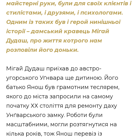
майстерні руки, були для своїх клієнтів і
Стиль життя
стилістами, і друзями, і психологами.
Втрачений Ужгород
Одним із таких був і герой нинішньої
історії – дамський кравець Мігай
Втрачений Ужгород (відеоверсія)
Дудаш, про життя котрого нам
розповіли його доньки.
ЗАКАРПАТСЬКІ НОВИНИ
Мігай Дудаш приїхав до австро-
угорського Уґнвара ще дитиною. Його
батько Янош був грамотним теслярем,
НОВИНИ ЗАХІДНОЇ УКРАЇНИ
якого до міста запросили на самому
початку ХХ століття для ремонту даху
Унґварського замку. Роботи були
ФОТО
масштабними, могли розтягнутися на
кілька років, тож Янош перевіз із