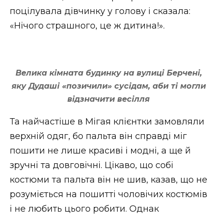
поцілувала дівчинку у голову і сказала:
«Нічого страшного, це ж дитина!».
Велика кімната будинку на вулиці Берчені,
яку Дудаші «позичили» сусідам, аби ті могли
відзначити весілля
Та найчастіше в Мігая клієнтки замовляли
верхній одяг, бо пальта він справді міг
пошити не лише красиві і модні, а ще й
зручні та довговічні. Цікаво, що собі
костюми та пальта він не шив, казав, що не
розуміється на пошитті чоловічих костюмів
і не любить цього робити. Однак