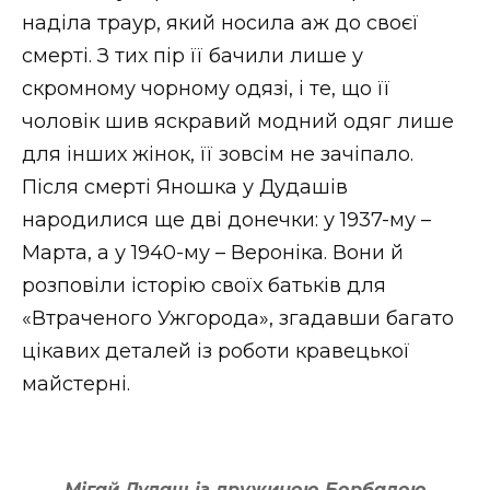
наділа траур, який носила аж до своєї
смерті. З тих пір її бачили лише у
скромному чорному одязі, і те, що її
чоловік шив яскравий модний одяг лише
для інших жінок, її зовсім не зачіпало.
Після смерті Яношка у Дудашів
народилися ще дві донечки: у 1937-му –
Марта, а у 1940-му – Вероніка. Вони й
розповіли історію своїх батьків для
«Втраченого Ужгорода», згадавши багато
цікавих деталей із роботи кравецької
майстерні.
Мігай Дудаш із дружиною Борбалою