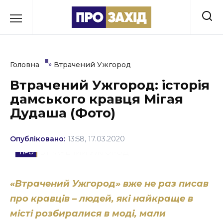
Перейти
до
РУБРИКИ
вмісту
Економіка
»
Головна
Втрачений Ужгород
Здоров’я
Втрачений Ужгород: історія
дамського кравця Мігая
Культура
Дудаша (Фото)
Освіта
Опубліковано:
13:58, 17.03.2020
Події
ВТРАЧЕНИЙ УЖГОРОД
Політика
«Втрачений Ужгород» вже не раз писав
Соціум
про кравців – людей, які найкраще в
Спорт
місті розбиралися в моді, мали