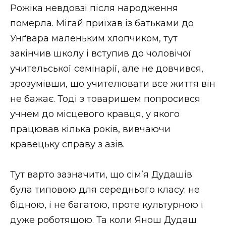
Рожіка невдовзі після народження
померла. Мігай приїхав із батьками до
Унґвара маленьким хлопчиком, тут
закінчив школу і вступив до чоловічої
учительської семінарії, але не довчився,
зрозумівши, що учителювати все життя він
не бажає. Тоді з товаришем попросився
учнем до місцевого кравця, у якого
працював кілька років, вивчаючи
кравецьку справу з азів.
Тут варто зазначити, що сім’я Дудашів
була типовою для середнього класу: не
бідною, і не багатою, проте культурною і
дуже роботящою. Та коли Янош Дудаш