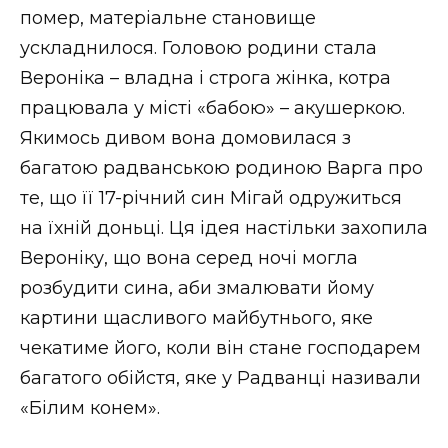
помер, матеріальне становище
ускладнилося. Головою родини стала
Вероніка – владна і строга жінка, котра
працювала у місті «бабою» – акушеркою.
Якимось дивом вона домовилася з
багатою радванською родиною Варга про
те, що її 17-річний син Мігай одружиться
на їхній доньці. Ця ідея настільки захопила
Вероніку, що вона серед ночі могла
розбудити сина, аби змалювати йому
картини щасливого майбутнього, яке
чекатиме його, коли він стане господарем
багатого обійстя, яке у Радванці називали
«Білим конем».