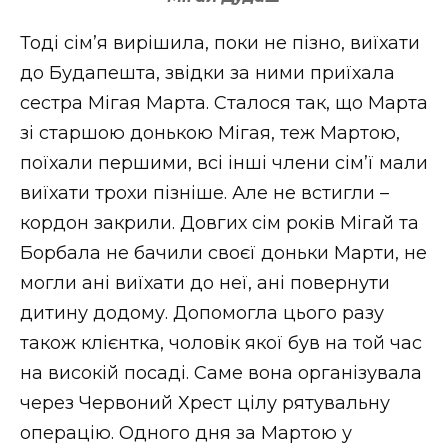
Тоді сім’я вирішила, поки не пізно, виїхати
до Будапешта, звідки за ними приїхала
сестра Мігая Марта. Сталося так, що Марта
зі старшою донькою Мігая, теж Мартою,
поїхали першими, всі інші члени сім’ї мали
виїхати трохи пізніше. Але не встигли –
кордон закрили. Довгих сім років Мігай та
Борбала не бачили своєї доньки Марти, не
могли ані виїхати до неї, ані повернути
дитину додому. Допомогла цього разу
також клієнтка, чоловік якої був на той час
на високій посаді. Саме вона організувала
через Червоний Хрест цілу рятувальну
операцію. Одного дня за Мартою у