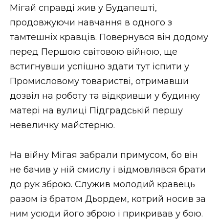
Мігай справді жив у Будапешті,
продовжуючи навчання в одного з
тамтешніх кравців. Повернувся він додому
перед Першою світовою війною, ще
встигнувши успішно здати тут іспити у
Промисловому товаристві, отримавши
дозвіл на роботу та відкривши у будинку
матері на вулиці Підградській першу
невеличку майстерню.
На війну Мігая забрали примусом, бо він
не бачив у ній смислу і відмовлявся брати
до рук зброю. Служив молодий кравець
разом із братом Дьордем, котрий носив за
ним усюди його зброю і прикривав у бою.