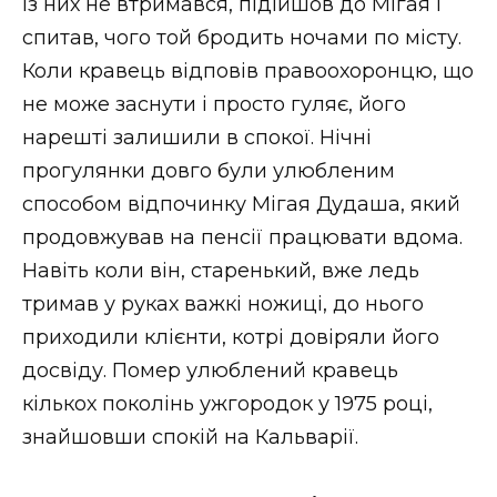
із них не втримався, підійшов до Мігая і
спитав, чого той бродить ночами по місту.
Коли кравець відповів правоохоронцю, що
не може заснути і просто гуляє, його
нарешті залишили в спокої. Нічні
прогулянки довго були улюбленим
способом відпочинку Мігая Дудаша, який
продовжував на пенсії працювати вдома.
Навіть коли він, старенький, вже ледь
тримав у руках важкі ножиці, до нього
приходили клієнти, котрі довіряли його
досвіду. Помер улюблений кравець
кількох поколінь ужгородок у 1975 році,
знайшовши спокій на Кальварії.