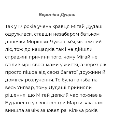
Вероніка Дудаш
Так у 17 років учень кравця Мігай Дудаш
одружився, ставши незабаром батьком
донечки Морішки. Чужа сім’я, як темний
ліс, тож до нащадків так і не дійшли
справжні причини того, чому Мігай не
втілив мрії своєї мами у життя, а через рік
просто пішов від своєї багатої дружини й
домігся розлучення. То була ганьба на
весь Унґвар, тому Дудаші прийняли
рішення, що Мігай деякий час поживе в
Будапешті у своєї сестри Марти, яка там
вийшла заміж за ювеліра. Кілька років