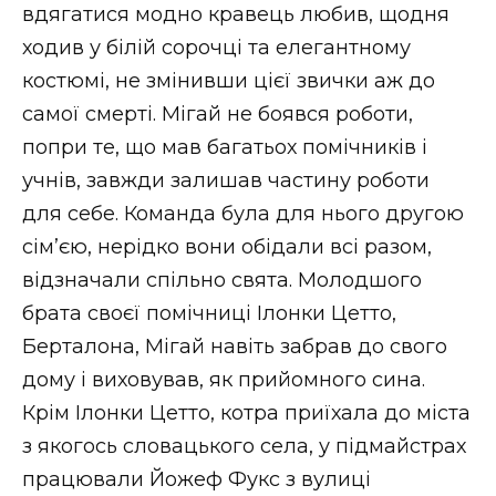
вдягатися модно кравець любив, щодня
ходив у білій сорочці та елегантному
костюмі, не змінивши цієї звички аж до
самої смерті. Мігай не боявся роботи,
попри те, що мав багатьох помічників і
учнів, завжди залишав частину роботи
для себе. Команда була для нього другою
сім’єю, нерідко вони обідали всі разом,
відзначали спільно свята. Молодшого
брата своєї помічниці Ілонки Цетто,
Берталона, Мігай навіть забрав до свого
дому і виховував, як прийомного сина.
Крім Ілонки Цетто, котра приїхала до міста
з якогось словацького села, у підмайстрах
працювали Йожеф Фукс з вулиці