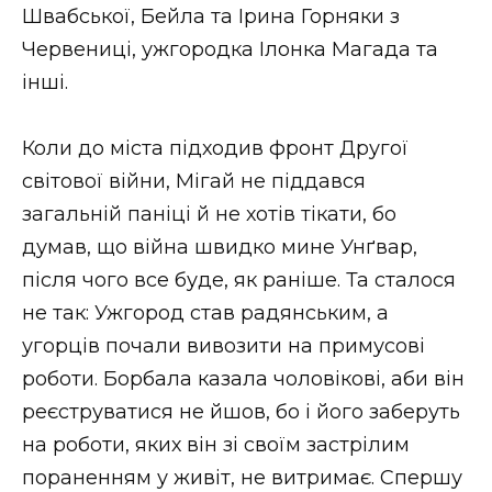
Швабської, Бейла та Ірина Горняки з
Червениці, ужгородка Ілонка Магада та
інші.
Коли до міста підходив фронт Другої
світової війни, Мігай не піддався
загальній паніці й не хотів тікати, бо
думав, що війна швидко мине Унґвар,
після чого все буде, як раніше. Та сталося
не так: Ужгород став радянським, а
угорців почали вивозити на примусові
роботи. Борбала казала чоловікові, аби він
реєструватися не йшов, бо і його заберуть
на роботи, яких він зі своїм застрілим
пораненням у живіт, не витримає. Спершу