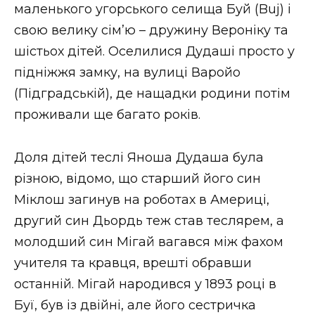
ВІДЕО
маленького угорського селища Буй (Buj) і
свою велику сім’ю – дружину Вероніку та
шістьох дітей. Оселилися Дудаші просто у
підніжжя замку, на вулиці Варойо
(Підградській), де нащадки родини потім
проживали ще багато років.
Доля дітей теслі Яноша Дудаша була
різною, відомо, що старший його син
Міклош загинув на роботах в Америці,
другий син Дьордь теж став теслярем, а
молодший син Мігай вагався між фахом
учителя та кравця, врешті обравши
останній. Мігай народився у 1893 році в
Буї, був із двійні, але його сестричка