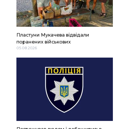
Пластуни Мукачева відвідали
поранених військових
05.08.2026
Погрожував людям і дебоширив: в