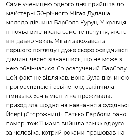
Саме ученицею одного дня прийшла до
майстерні 30-річного Мігая Дудаша
молода дівчина Барбола Куруц. У кравця
її поява викликала саме те почуття, якого
він давно чекав. Мігай закохався з
першого погляду і дуже скоро освідчився
дівчині, чесно зізнавшись, що не може з
нею обвінчатися, бо розлучений. Барболу
цей факт не відлякав. Вона була дівчиною
прогресивною і освіченою, закінчила
гімназію, хоч в місті й не проживала,
приходила щодня на навчання з сусідньої
Йоврі (Сторожниці). Батько Барболи рано
помер, тож її мама вийшла заміж вдруге
за чоловіка, котрий роками працював на