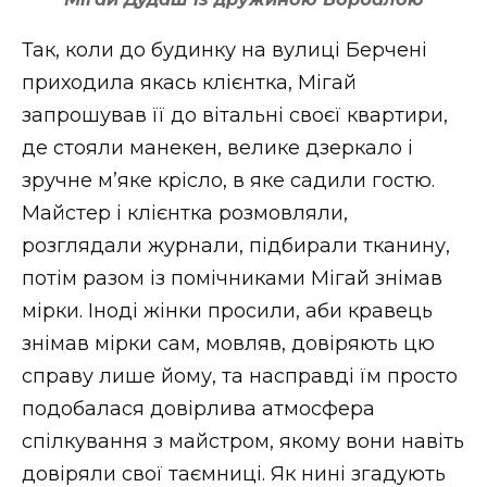
Так, коли до будинку на вулиці Берчені
приходила якась клієнтка, Мігай
запрошував її до вітальні своєї квартири,
де стояли манекен, велике дзеркало і
зручне м’яке крісло, в яке садили гостю.
Майстер і клієнтка розмовляли,
розглядали журнали, підбирали тканину,
потім разом із помічниками Мігай знімав
мірки. Іноді жінки просили, аби кравець
знімав мірки сам, мовляв, довіряють цю
справу лише йому, та насправді їм просто
подобалася довірлива атмосфера
спілкування з майстром, якому вони навіть
довіряли свої таємниці. Як нині згадують