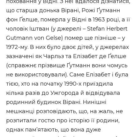
поховання у Відні. З неї вдалося дізнатися,
що старша донька Вірані, Рожі Ґутманн
фон Ґелше, померла у Відні в 1963 році, а її
чоловік Іштван (у джерелі – Stefan Herbert
Gutmann von Gelse) помер ще пізніше – у
1972-му. В них було двоє дітей, у джерелах
зазначені як Чарльз та Елізабет де Ґелше
(справжнє прізвище Ґутманн вони чомусь
не використовували). Саме Елізабет і була
тією, хто на початку 1990-х приїздила
кілька разів до Ужгорода й відвідувала
родинний будинок Вірані. Нинішні
мешканці розповідають, що, на жаль, не
розпитали гостю про історію її родини,
однак пам’ятають, що вона дуже