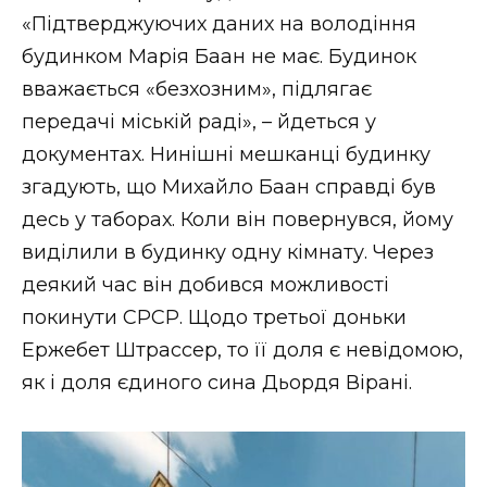
«Підтверджуючих даних на володіння
будинком Марія Баан не має. Будинок
вважається «безхозним», підлягає
передачі міській раді», – йдеться у
документах. Нинішні мешканці будинку
згадують, що Михайло Баан справді був
десь у таборах. Коли він повернувся, йому
виділили в будинку одну кімнату. Через
деякий час він добився можливості
покинути СРСР. Щодо третьої доньки
Ержебет Штрассер, то її доля є невідомою,
як і доля єдиного сина Дьордя Вірані.