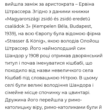
вийшла заміж за аристократа – Ервіна
Штрассера. Згідно з даними книжки
«Magyarországi zsidó és zsidó eredetű
családok 3» (Kempelen Béla, Budapest,
1939), на всю Європу була відомою фірма
«Strasser & König», якою володів Олойош
Штрассер. Його наймолодший син
Шандор у 1908 році отримав дворянський
титул і почав іменуватися кішбабі, що
походило від назви невеличкого села
Кішбаб під словацькою Нітрою. В цьому
селі були великі володіння Шандора і
сімейне місце спочинку на цвинтарі.
Дружина його перейшла у римо-
католицьку віру, римо-католиками були й