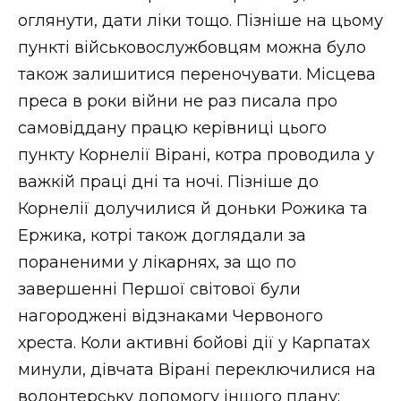
оглянути, дати ліки тощо. Пізніше на цьому
пункті військовослужбовцям можна було
також залишитися переночувати. Місцева
преса в роки війни не раз писала про
самовіддану працю керівниці цього
пункту Корнелії Вірані, котра проводила у
важкій праці дні та ночі. Пізніше до
Корнелії долучилися й доньки Рожика та
Ержика, котрі також доглядали за
пораненими у лікарнях, за що по
завершенні Першої світової були
нагороджені відзнаками Червоного
хреста. Коли активні бойові дії у Карпатах
минули, дівчата Вірані переключилися на
волонтерську допомогу іншого плану: