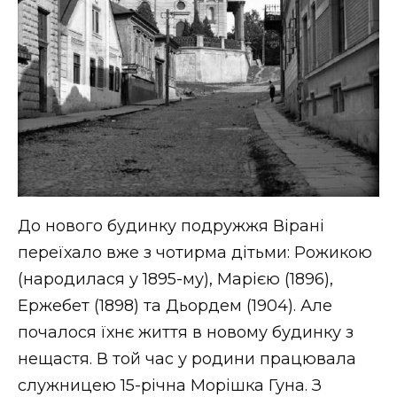
До нового будинку подружжя Вірані
переїхало вже з чотирма дітьми: Рожикою
(народилася у 1895-му), Марією (1896),
Ержебет (1898) та Дьордем (1904). Але
почалося їхнє життя в новому будинку з
нещастя. В той час у родини працювала
служницею 15-річна Морішка Гуна. З