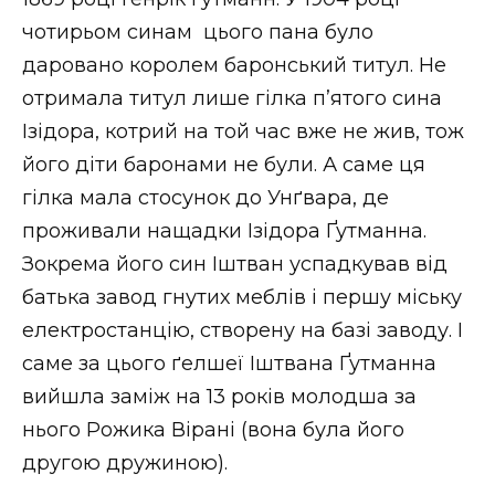
чотирьом синам цього пана було
даровано королем баронський титул. Не
отримала титул лише гілка п’ятого сина
Ізідора, котрий на той час вже не жив, тож
його діти баронами не були. А саме ця
гілка мала стосунок до Унґвара, де
проживали нащадки Ізідора Ґутманна.
Зокрема його син Іштван успадкував від
батька завод гнутих меблів і першу міську
електростанцію, створену на базі заводу. І
саме за цього ґелшеї Іштвана Ґутманна
вийшла заміж на 13 років молодша за
нього Рожика Вірані (вона була його
другою дружиною).