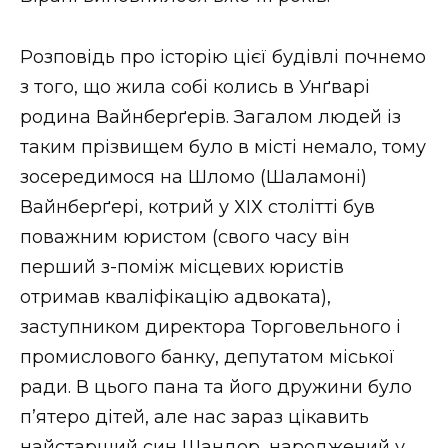
ВІДЕО
Розповідь про історію цієї будівлі почнемо
з того, що жила собі колись в Унґварі
родина Вайнберґерів. Загалом людей із
таким прізвищем було в місті немало, тому
зосередимося на Шломо (Шаламоні)
Вайнберґері, котрий у ХІХ столітті був
поважним юристом (свого часу він
перший з-поміж місцевих юристів
отримав кваліфікацію адвоката),
заступником директора Торговельного і
промислового банку, депутатом міської
ради. В цього пана та його дружини було
п’ятеро дітей, але нас зараз цікавить
найстарший син Шандор, народжений у