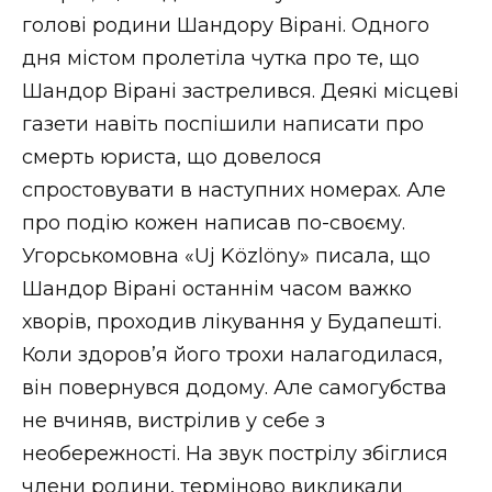
голові родини Шандору Вірані. Одного
дня містом пролетіла чутка про те, що
Шандор Вірані застрелився. Деякі місцеві
газети навіть поспішили написати про
смерть юриста, що довелося
спростовувати в наступних номерах. Але
про подію кожен написав по-своєму.
Угорськомовна «Uj Közlöny» писала, що
Шандор Вірані останнім часом важко
хворів, проходив лікування у Будапешті.
Коли здоров’я його трохи налагодилася,
він повернувся додому. Але самогубства
не вчиняв, вистрілив у себе з
необережності. На звук пострілу збіглися
члени родини, терміново викликали