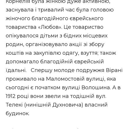
Корнелія була жінкою дуже активною,
заснувала і тривалий час була головою
жіночого благодійного єврейського
товариства «Любов». Це товариство
опікувалося дітьми з бідних місцевих
родин, організовувало акції зі збору
коштів на закупівлю одягу, взуття; також
допомагало благодійній єврейській
їдальні. Спершу молоде подружжя Вірані
проживало на Маломостовій вулиці, яка
сьогодні є початком вулиці Волошина. А в
1912 році вони звели на тодішній вул.
Телекі (нинішній Духновича) власний
будинок.