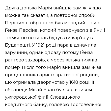
Друга донька Марія вийшла заміж, якщо
можна так сказати, з повторної спроби.
Першим її обранцем був молодий юрист
Ґейза Персіна, котрий повернувся з війни і
тільки-но починав будувати кар’єру в
Будапешті. У 1921 році пара відзначила
заручини, однак одразу потому Ґейза
раптово захворів, а через кілька тижнів
помер. Після того Марія вийшла заміж за
представника аристократичної родини,
що отримала дворянство у 1618 році. Її
обранець Мігай Баан був керівником
ужгородської філії Словацького
кредитного банку, головою Торговельної