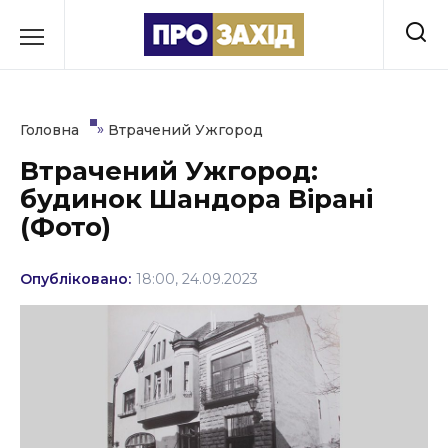
Перейти
до
РУБРИКИ
вмісту
Економіка
»
Головна
Втрачений Ужгород
Здоров’я
Втрачений Ужгород:
будинок Шандора Вірані
Культура
(Фото)
Освіта
Опубліковано:
18:00, 24.09.2023
Події
Політика
Соціум
Спорт