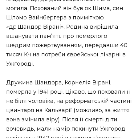
могила. Похований він був як Шима, син
Шломо Вайнберґера з приміткою
«др.Шандор Вірані». Родина вирішила
вшанувати пам’ять про померлого
щедрим пожертвуванням, передавши 40
тисяч Кч на потреби єврейської лікарні в
Ужгороді.
Дружина Шандора, Корнелія Вірані,
померла у 1941 році. Цікаво, що поховали її
не біля чоловіка, на реформатській частині
цвинтаря на Кальварії (можливо, за життя
вона змінила віру). Після її смерті діти,
вочевидь, мали намір покинути Ужгород,
оскільки у 1942 році в газетах з’явилася