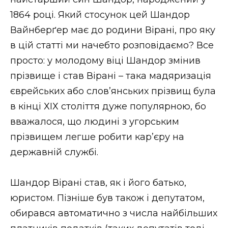
1864 році. Який стосунок цей Шандор
Вайнберґер має до родини Вірані, про яку
в цій статті ми начебто розповідаємо? Все
просто: у молодому віці Шандор змінив
прізвище і став Вірані – така мадяризація
єврейських або слов’янських прізвищ була
в кінці ХІХ століття дуже популярною, бо
вважалося, що людині з угорським
прізвищем легше робити кар’єру на
державній службі.
Шандор Вірані став, як і його батько,
юристом. Пізніше був також і депутатом,
обирався автоматично з числа найбільших