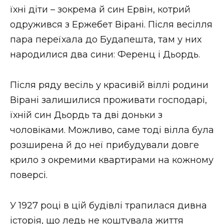
їхні діти – зокрема й син Ервін, котрий
одружився з Ержебет Вірані. Після весілля
пара переїхала до Будапешта, там у них
народилися два сини: Ференц і Дьордь.
Після ряду весіль у красивій віллі родини
Вірані залишилися проживати господарі,
їхній син Дьордь та дві доньки з
чоловіками. Можливо, саме тоді вілла була
розширена й до неї прибудували довге
крило з окремими квартирами на кожному
поверсі.
У 1927 році в цій будівлі трапилася дивна
історія, що ледь не коштувала життя