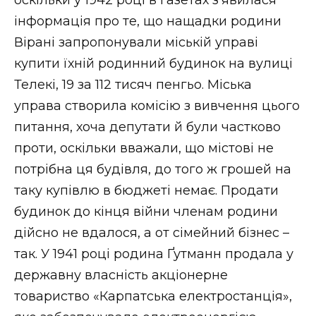
інформація про те, що нащадки родини
Вірані запропонували міській управі
купити їхній родинний будинок на вулиці
Телекі, 19 за 112 тисяч пенгьо. Міська
управа створила комісію з вивчення цього
питання, хоча депутати й були частково
проти, оскільки вважали, що містові не
потрібна ця будівля, до того ж грошей на
таку купівлю в бюджеті немає. Продати
будинок до кінця війни членам родини
дійсно не вдалося, а от сімейний бізнес –
так. У 1941 році родина Ґутманн продала у
державну власність акціонерне
товариство «Карпатська електростанція»,