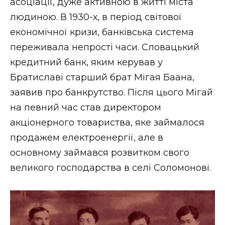
асоціації, дуже активною в житті міста
людиною. В 1930-х, в період світової
економічної кризи, банківська система
переживала непрості часи. Словацький
кредитний банк, яким керував у
Братиславі старший брат Мігая Баана,
заявив про банкрутство. Після цього Мігай
на певний час став директором
акціонерного товариства, яке займалося
продажем електроенергії, але в
основному займався розвитком свого
великого господарства в селі Соломонові.