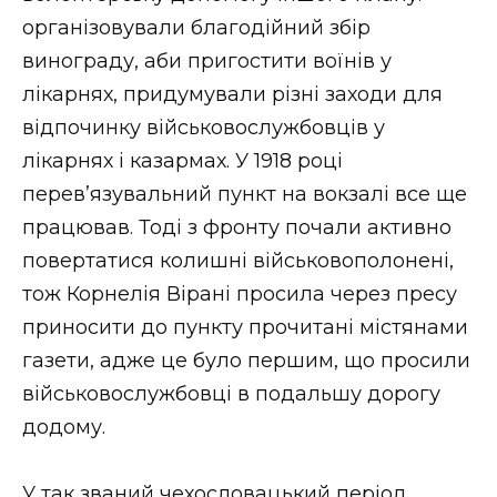
організовували благодійний збір
винограду, аби пригостити воїнів у
лікарнях, придумували різні заходи для
відпочинку військовослужбовців у
лікарнях і казармах. У 1918 році
перев’язувальний пункт на вокзалі все ще
працював. Тоді з фронту почали активно
повертатися колишні військовополонені,
тож Корнелія Вірані просила через пресу
приносити до пункту прочитані містянами
газети, адже це було першим, що просили
військовослужбовці в подальшу дорогу
додому.
У так званий чехословацький період