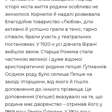
історії міста життя родини особливо не
змінилося. Корнелія й надалі розвивала
благодійне товариство «Любов», діти
активно й успішно грали в теніс, гарно
співали, брали участь у театральних
постановках. У 1920-х усі дівчата Вірані
вийшли заміж. Старша Рожика стала
частиною великої і дуже відомої
аристократичної родини ґелшеї Ґутманнів.
Осідком роду було селище Ґелше на
заході Угорщини, від якого й пішло
доповнення до їхнього прізвища. Це
доповнення (ґелшеї) вказувало на те, що
родина має дворянство – отримав його у
1869 році Генрік Ґутманн. У 1904 році