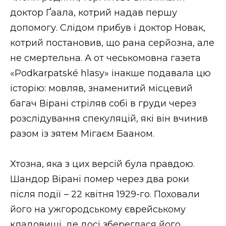
доктор Ґаала, котрий надав першу
допомогу. Слідом прибув і доктор Новак,
котрий постановив, що рана серйозна, але
не смертельна. А от чеськомовна газета
«Podkarpatské hlasy» інакше подавала цю
історію: мовляв, знаменитий місцевий
багач Вірані стріляв собі в груди через
розслідування спекуляцій, які він вчинив
разом із зятем Мігаєм Бааном.
Хтозна, яка з цих версій була правдою.
Шандор Вірані помер через два роки
після події – 22 квітня 1929-го. Поховали
його на ужгородському єврейському
кладовищі, де досі збереглася його