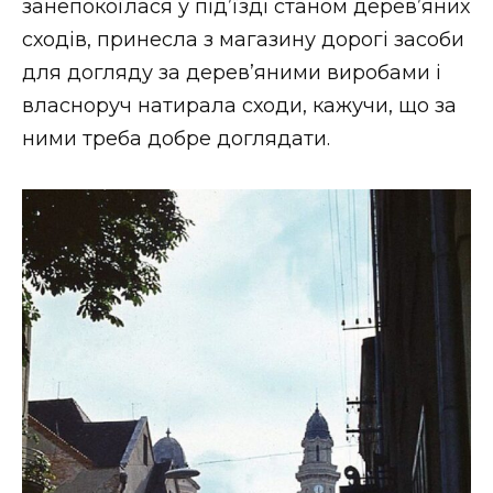
занепокоїлася у під’їзді станом дерев’яних
сходів, принесла з магазину дорогі засоби
для догляду за дерев’яними виробами і
власноруч натирала сходи, кажучи, що за
ними треба добре доглядати.