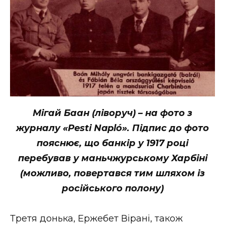
Мігай Баан (ліворуч) – на фото з
журналу «Pesti Napló». Підпис до фото
пояснює, що банкір у 1917 році
перебував у маньчжурському Харбіні
(можливо, повертався тим шляхом із
російського полону)
Третя донька, Ержебет Вірані, також