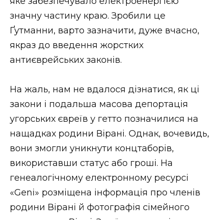
яке забезпечувало електроенергією
значну частину краю. Зробили це
Ґутманни, варто зазначити, дуже вчасно,
якраз до введення жорстких
антиєврейських законів.
На жаль, нам не вдалося дізнатися, як ці
закони і подальша масова депортація
угорських євреїв у гетто позначилися на
нащадках родини Вірані. Однак, вочевидь,
вони змогли уникнути концтаборів,
використавши статус або гроші. На
генеалогічному електронному ресурсі
«Geni» розміщена інформація про членів
родини Вірані й фотографія сімейного