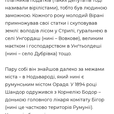
платників податків (таких депутатів тоді
називали вірілістами), тобто був людиною
заможною. Кожного року молодий Вірані
примножував свої статки і скуповував
землі: володів лісом у Стрипі, гуральнею в
селі Унґордаш (нині – Вовкове), великим
маєтком і господарством в Унґтьолдеші
(нині – село Дубрівка) тощо.
Пару собі він знайшов далеко за межами
міста – в Нодьвароді, який нині є
румунським містом Орадя. У 1894 році
Шандор одружився з Корнелію Бодор –
донькою головного лікаря комітату Бігор
(нині це частково територія Румунії).