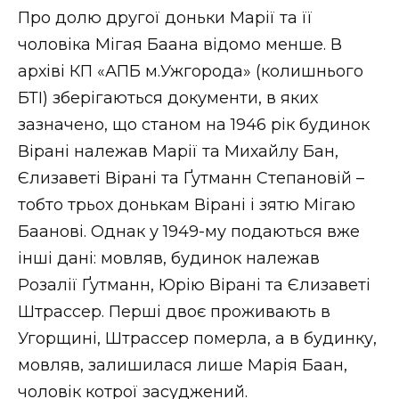
Про долю другої доньки Марії та її
чоловіка Мігая Баана відомо менше. В
архіві КП «АПБ м.Ужгорода» (колишнього
БТІ) зберігаються документи, в яких
зазначено, що станом на 1946 рік будинок
Вірані належав Марії та Михайлу Бан,
Єлизаветі Вірані та Ґутманн Степановій –
тобто трьох донькам Вірані і зятю Мігаю
Баанові. Однак у 1949-му подаються вже
інші дані: мовляв, будинок належав
Розалії Ґутманн, Юрію Вірані та Єлизаветі
Штрассер. Перші двоє проживають в
Угорщині, Штрассер померла, а в будинку,
мовляв, залишилася лише Марія Баан,
чоловік котрої засуджений.