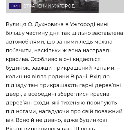
ВТРАЧЕНИЙ УЖГОРОД
Стиль життя
Втрачений Ужгород
Вулиця О. Духновича в Ужгороді нині
більшу частину дня так щільно заставлена
Втрачений Ужгород (відеоверсія)
автомобілями, що за ними ледь можна
побачити, наскільки ж вона насправді
красива. Особливо в очі кидається
ЗАКАРПАТСЬКІ НОВИНИ
будинок, завжди прикрашений квітами, –
колишня вілла родини Вірані. Вхід до
під’їзду там прикрашають гарні дерев’яні
НОВИНИ ЗАХІДНОЇ УКРАЇНИ
двері, а всередині збереглися красиві
дерев’яні сходи, які тихенько порипують
ФОТО
під ногами, нагадуючи про свій поважний
вік. Воно й не дивно, адже будинкові
Вірані виповнилося вже 111 років.