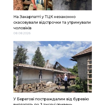
На Закарпатті у ТЦК незаконно
скасовували відстрочки та утримували
чоловіків
08.08.2026
У Берегові постраждалим від буревію
виплатять по 3 тисячі гривень