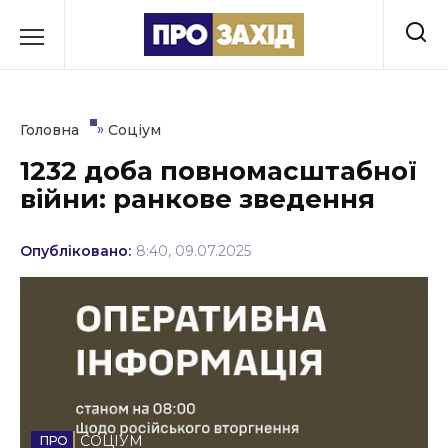
Перейти
до
РУБРИКИ
вмісту
Економіка
»
Головна
Соціум
Здоров’я
1232 доба повномасштабної
війни: ранкове зведення
Культура
Освіта
Опубліковано:
8:40, 09.07.2025
Події
Політика
Соціум
Спорт
СОЦІУМ