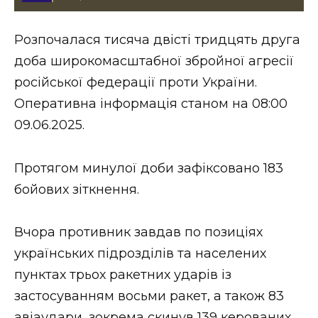
Стиль життя
Розпочалася тисяча двісті тридцять друга
Втрачений Ужгород
доба широкомасштабної збройної агресії
Втрачений Ужгород (відеоверсія)
російської федерації проти України.
Оперативна інформація станом на 08:00
09.06.2025.
ЗАКАРПАТСЬКІ НОВИНИ
Протягом минулої доби зафіксовано 183
бойових зіткнення.
НОВИНИ ЗАХІДНОЇ УКРАЇНИ
Вчора противник завдав по позиціях
українських підрозділів та населених
ФОТО
пунктах трьох ракетних ударів із
застосуванням восьми ракет, а також 83
авіаудари, зокрема скинув 139 керованих