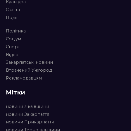
Культура
Освіта
Події
Політика
Соціум
Спорт
Відео
Закарпатські новини
Втрачений Ужгород
Рекламодавцям
Мітки
новини Львівщини
новини Закарпаття
новини Прикарпаття
новини Тернопільщини