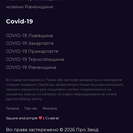
новини Рівненщини
Covid-19
COVID-19 Львівщина
COVID-19 Закарпаття
COVID-19 Прикарпаття
COVID-19 Тернопільщина
COVID-19 Рівненщина
Всі права застережено. Повне або часткове використання матеріалів
інтернет-видання «ПроЗахід» дозволяється тільки за умови активного,
прямого, відкритого для пошукових систем гіперпосилання на
конкретну новину чи матеріал та згадки першоджерела не нижче
другого абзацу тексту.
Головна
Про нас
Реклама
Square and simple
| Cvadrat
Всі права застережено © 2026 Про Захід