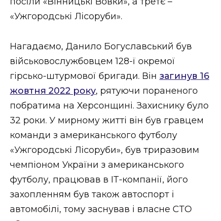
посіли «Вінницькі Вовки», а третє –
«Ужгородські Лісоруби».
Нагадаємо, Данило Богуславський був
військовослужбовцем 128-ї окремої
гірсько-штурмової бригади. Він
загинув 16
жовтня 2022 року
, рятуючи пораненого
побратима на Херсонщині. Захиснику було
32 роки. У мирному житті він був гравцем
команди з американського футболу
«Ужгородські Лісоруби», був триразовим
чемпіоном України з американського
футболу, працював в ІТ-компанії, його
захопленням був також автоспорт і
автомобілі, тому заснував і власне СТО