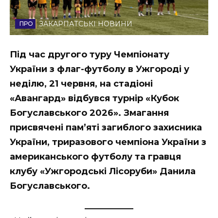
Стиль життя
ЗАКАРПАТСЬКІ НОВИНИ
Втрачений Ужгород
Під час другого туру Чемпіонату
Втрачений Ужгород (відеоверсія)
України з флаг-футболу в Ужгороді у
неділю, 21 червня, на стадіоні
«Авангард» відбувся турнір «Кубок
ЗАКАРПАТСЬКІ НОВИНИ
Богуславського 2026». Змагання
присвячені пам’яті загиблого захисника
України, триразового чемпіона України з
НОВИНИ ЗАХІДНОЇ УКРАЇНИ
американського футболу та гравця
клубу «Ужгородські Лісоруби» Данила
ФОТО
Богуславського.