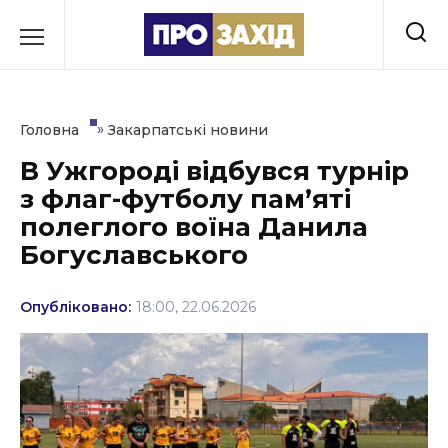
Перейти
до
РУБРИКИ
вмісту
Економіка
»
Головна
Закарпатські новини
Здоров’я
В Ужгороді відбувся турнір
з флаг-футболу пам’яті
Культура
полеглого воїна Данила
Освіта
Богуславського
Події
Опубліковано:
18:00, 22.06.2026
Політика
Соціум
Спорт