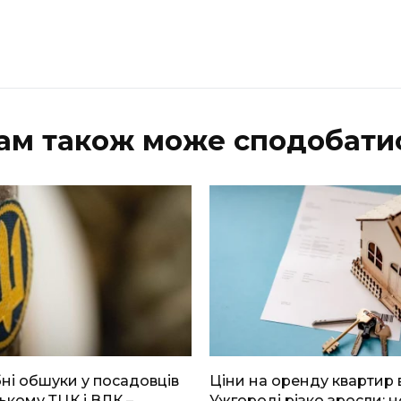
ам також може сподобати
і обшуки у посадовців
Ціни на оренду квартир 
ькому ТЦК і ВЛК –
Ужгороді різко зросли: н