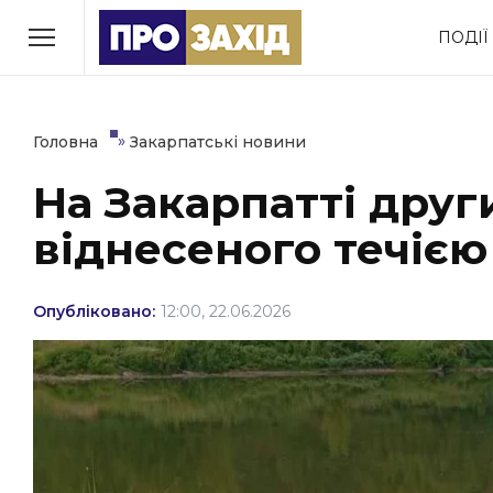
Перейти
ПОДІЇ
до
РУБРИКИ
вмісту
Економіка
Здоров’я
»
Головна
Закарпатські новини
На Закарпатті дру
Політика
Соціум
віднесеного течією
Втрачений Ужгород
(відеоверсія)
Опубліковано:
12:00, 22.06.2026
ЗАКАРПАТСЬКІ НОВИНИ