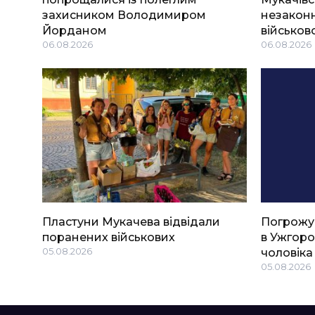
захисником Володимиром
незаконн
Йорданом
військов
06.08.2026
06.08.2026
Пластуни Мукачева відвідали
Погрожу
поранених військових
в Ужгоро
05.08.2026
чоловіка
05.08.2026