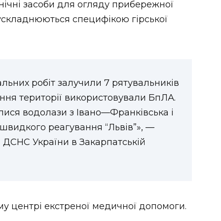
хнічні засоби для огляду прибережної
 ускладнюються специфікою гірської
льних робіт залучили 7 рятувальників
ення території використовували БпЛА.
ися водолази з Івано—Франківська і
швидкого реагування “Львів”», —
і ДСНС України в Закарпатській
у центрі екстреної медичної допомоги.