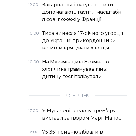
Закарпатські рятувальники
12:00
допомагають гасити масштабні
лісові пожежі у Франції
Тиса винесла 17-річного угорця
10:00
до України: прикордонники
встигли врятувати хлопця
На Мукачівщині 8-річного
10:00
хлопчика травмував кінь:
дитину госпіталізували
3 СЕРПНЯ
У Мукачеві готують прем’єру
17:00
вистави за твором Марії Матіос
75 351 гривню зібрали в
16:00