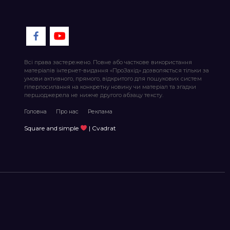
Всі права застережено. Повне або часткове використання
матеріалів інтернет-видання «ПроЗахід» дозволяється тільки за
умови активного, прямого, відкритого для пошукових систем
гіперпосилання на конкретну новину чи матеріал та згадки
першоджерела не нижче другого абзацу тексту.
Головна
Про нас
Реклама
Square and simple
| Cvadrat