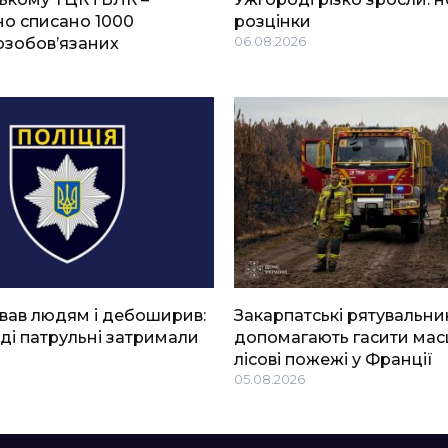
о списано 1000
розцінки
озобов’язаних
06.08.2026
вав людям і дебоширив:
Закарпатські рятувальни
ді патрульні затримали
допомагають гасити мас
лісові пожежі у Франції
05.08.2026