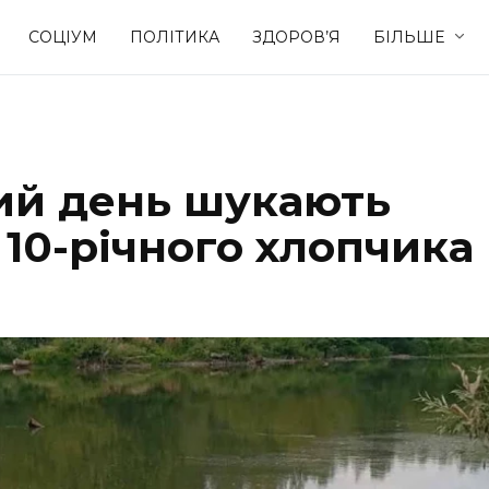
СОЦІУМ
ПОЛІТИКА
ЗДОРОВ’Я
БІЛЬШЕ
Культура
Освіта
гий день шукають
Спорт
Стиль житт
 10-річного хлопчика