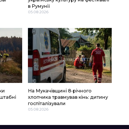
в Румунії
05.08.2026
ки
На Мукачівщині 8-річного
штабні
хлопчика травмував кінь: дитину
госпіталізували
05.08.2026