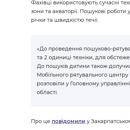
Фахівці використовують сучасні те
зони та акваторії. Пошукові роботи
річки та швидкістю течії.
«До проведення пошуково-рятува
та 2 одиниці техніки, для обстеж
До пошуків дитини також долучил
Мобільного рятувального центру 
розповіли у Головному управлінн
області.
Про це
повідомили
у Закарпатськом