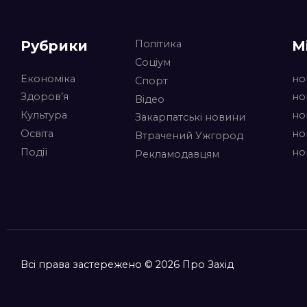
Рубрики
М
Політика
Соціум
Економіка
но
Спорт
Здоров’я
но
Відео
Культура
но
Закарпатські новини
Освіта
но
Втрачений Ужгород
Події
но
Рекламодавцям
Всі права застережено © 2026 Про Захід