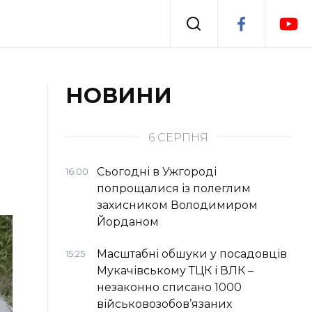
Події
НОВИНИ
я
Втрачений Ужгород
6 СЕРПНЯ
Сьогодні в Ужгороді
16:00
попрощалися із полеглим
захисником Володимиром
Йорданом
Масштабні обшуки у посадовців
15:25
Мукачівському ТЦК і ВЛК –
незаконно списано 1000
військовозобов’язаних