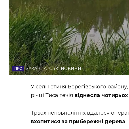
НОВИНИ ЗАХІДНОЇ УКРАЇНИ
ФОТО
ВІДЕО
ЗАКАРПАТСЬКІ НОВИНИ
У селі Гетиня Берегівського району,
річці Тиса течія
віднесла чотирьох
Трьох неповнолітніх вдалося опера
вхопитися за прибережні дерева
.