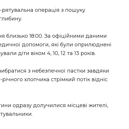
-рятувальна операція з пошуку
глибину.
я близько 18:00. За офіційними даними
едичної допомоги, які були оприлюднені
вали діти віком 4, 10, 12 та 13 років.
 вибратися з небезпечної пастки завдяки
-річного хлопчика стрімкий потік відніс
ини одразу долучилися місцеві жителі,
ятувальники.