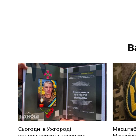
В
Сьогодні в Ужгороді
Масштабн
попрощалися із полеглим
Мукачівс