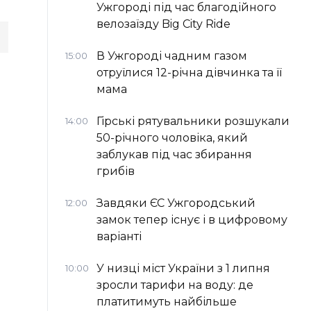
Ужгороді під час благодійного
велозаїзду Big Сity Ride
В Ужгороді чадним газом
15:00
отруїлися 12-річна дівчинка та її
мама
Гірські рятувальники розшукали
14:00
50-річного чоловіка, який
заблукав під час збирання
грибів
Завдяки ЄС Ужгородський
12:00
замок тепер існує і в цифровому
варіанті
У низці міст України з 1 липня
10:00
зросли тарифи на воду: де
платитимуть найбільше