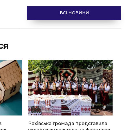
ВСІ НОВИНИ
ся
в
Рахівська громада представила
ові
українську культуру на фестивалі