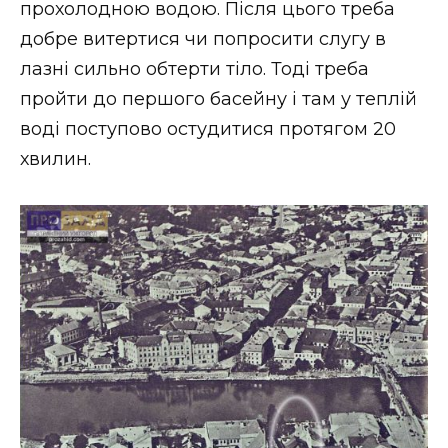
прохолодною водою. Після цього треба
добре витертися чи попросити слугу в
лазні сильно обтерти тіло. Тоді треба
пройти до першого басейну і там у теплій
воді поступово остудитися протягом 20
хвилин.