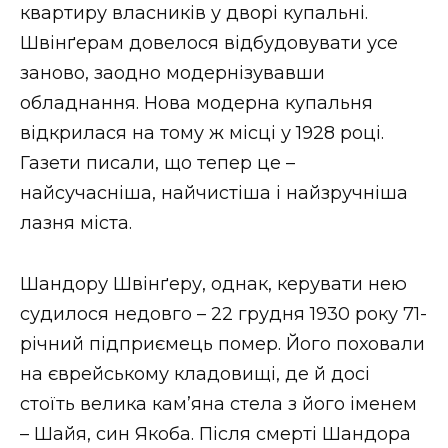
квартиру власників у дворі купальні.
Швінґерам довелося відбудовувати усе
заново, заодно модернізувавши
обладнання. Нова модерна купальня
відкрилася на тому ж місці у 1928 році.
Газети писали, що тепер це –
найсучасніша, найчистіша і найзручніша
лазня міста.
Шандору Швінґеру, однак, керувати нею
судилося недовго – 22 грудня 1930 року 71-
річний підприємець помер. Його поховали
на єврейському кладовищі, де й досі
стоїть велика кам’яна стела з його іменем
– Шайя, син Якоба. Після смерті Шандора