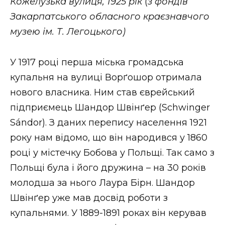
Кожелузька вулиця, 1925 рік
(
з фондів
Закарпатського обласного краєзнавчого
музею ім. Т. Легоцького)
У 1917 році перша міська громадська
купальня на вулиці Ворґошор отримала
нового власника. Ним став єврейський
підприємець Шандор Швінґер (Schwinger
Sándor). З даних перепису населення 1921
року нам відомо, що він народився у 1860
році у містечку Бобова у Польщі. Так само з
Польщі була і його дружина – на 30 років
молодша за нього Лаура Бірн. Шандор
Швінґер уже мав досвід роботи з
купальнями. У 1889-1891 роках він керував