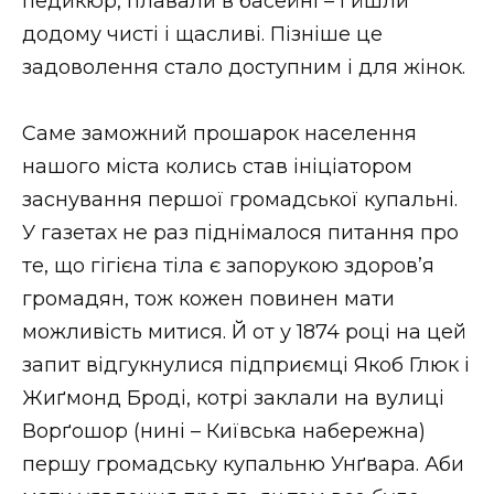
педикюр, плавали в басейні – і йшли
додому чисті і щасливі. Пізніше це
задоволення стало доступним і для жінок.
Саме заможний прошарок населення
нашого міста колись став ініціатором
заснування першої громадської купальні.
У газетах не раз піднімалося питання про
те, що гігієна тіла є запорукою здоров’я
громадян, тож кожен повинен мати
можливість митися. Й от у 1874 році на цей
запит відгукнулися підприємці Якоб Глюк і
Жиґмонд Броді, котрі заклали на вулиці
Ворґошор (нині – Київська набережна)
першу громадську купальню Унґвара. Аби