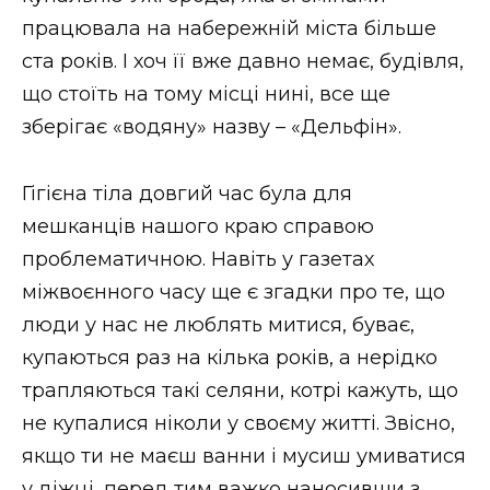
ВІДЕО
працювала на набережній міста більше
ста років. І хоч її вже давно немає, будівля,
що стоїть на тому місці нині, все ще
зберігає «водяну» назву – «Дельфін».
Гігієна тіла довгий час була для
мешканців нашого краю справою
проблематичною. Навіть у газетах
міжвоєнного часу ще є згадки про те, що
люди у нас не люблять митися, буває,
купаються раз на кілька років, а нерідко
трапляються такі селяни, котрі кажуть, що
не купалися ніколи у своєму житті. Звісно,
якщо ти не маєш ванни і мусиш умиватися
у діжці, перед тим важко наносивши з