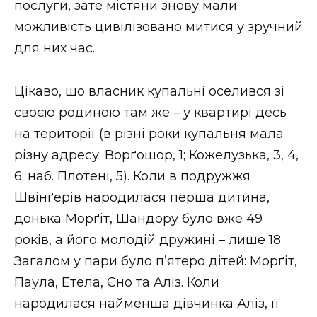
послуги, зате містяни знову мали
можливість цивілізовано митися у зручний
для них час.
Цікаво, що власник купальні оселився зі
своєю родиною там же – у квартирі десь
на території (в різні роки купальня мала
різну адресу: Ворґошор, 1; Кожелузька, 3, 4,
6; наб. Плотені, 5). Коли в подружжя
Швінґерів народилася перша дитина,
донька Морґіт, Шандору було вже 49
років, а його молодій дружині – лише 18.
Загалом у пари було п’ятеро дітей: Морґіт,
Паула, Етела, Єно та Аліз. Коли
народилася найменша дівчинка Аліз, її