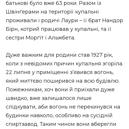
батькові було вже 63 роки. Разом із
Швінґерами на території купальні
проживали і родичі Лаури – її брат Нандор
Бірн, котрий працював у купальні, та її
сестри Морґіт і Альжбета.
Дуже важким для родини став 1927 рік,
коли з невідомих причин купальня згоріла.
22 липня у приміщенні з’явився вогонь,
який миттєво поширився на всю будівлю.
Пожежникам, хоч вони й приїхали дуже
швидко, вже залишалося лише
слідкувати, аби вогонь не перекинувся на
будинки навколо, особливо на сусідній
спиртзавод. Таким чином вони вберегли