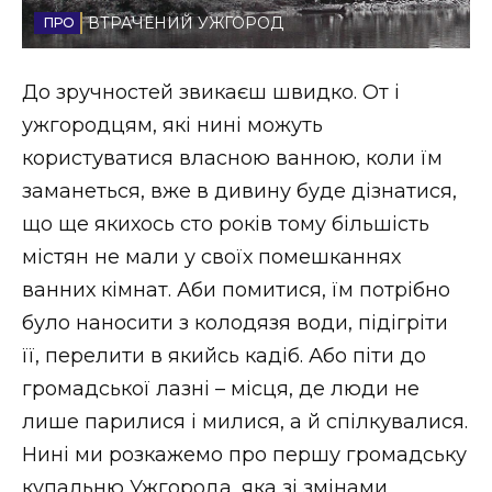
ВТРАЧЕНИЙ УЖГОРОД
Стиль життя
Втрачений Ужгород
До зручностей звикаєш швидко. От і
ужгородцям, які нині можуть
Втрачений Ужгород (відеоверсія)
користуватися власною ванною, коли їм
заманеться, вже в дивину буде дізнатися,
що ще якихось сто років тому більшість
ЗАКАРПАТСЬКІ НОВИНИ
містян не мали у своїх помешканнях
ванних кімнат. Аби помитися, їм потрібно
було наносити з колодязя води, підігріти
НОВИНИ ЗАХІДНОЇ УКРАЇНИ
її, перелити в якийсь кадіб. Або піти до
громадської лазні – місця, де люди не
ФОТО
лише парилися і милися, а й спілкувалися.
Нині ми розкажемо про першу громадську
купальню Ужгорода, яка зі змінами