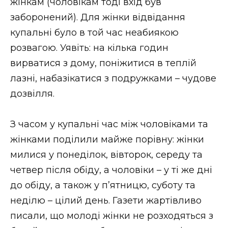
жінкам (чоловікам тоді вхід був
заборонений). Для жінки відвідання
купальні було в той час неабиякою
розвагою. Уявіть: на кілька годин
вирватися з дому, поніжитися в теплій
лазні, набазікатися з подружками – чудове
дозвілля.
З часом у купальні час між чоловіками та
жінками поділили майже порівну: жінки
милися у понеділок, вівторок, середу та
четвер після обіду, а чоловіки – у ті же дні
до обіду, а також у п’ятницю, суботу та
неділю – цілий день. Газети жартівливо
писали, що молоді жінки не розходяться з