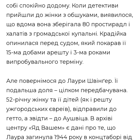
собі спокійно додому. Коли детективи
прийшли до жінки з обшуками, виявилося,
що вдома вона зберігала 80 простирадл і
халатів з громадської купальні. Крадійка
опинилася перед судом, який покарав її
15-ма добами арешту і 3-ма роками
випробувального терміну.
Але повернімося до Лаури Швінґер. Її
подальша доля – цілком передбачувана.
52-річну жінку та її дітей (як і решту
ужгородських євреїв), відправили до
гетто, а звідти – до Аушвіца. В архіві
центру «Яд Вашем» є дані про те, що
Лаура загинула 1944 року в концтаборі від