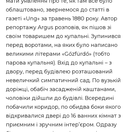
мати уявлення про те, як там все було
облаштовано, звернемося до статті в
газеті «Ung» за травень 1880 року. Автор
репортажу Argus розповів, як пішов зі
своїм товаришем до купальні. Зупинився
перед воротами, на яких було написано
великими літерами «Gőzfürdő» (тобто
парова купальня). Вхід до купальні – з
двору, перед будівлею розташований
невеличкий симпатичний сад. По вузькій
доріжці, обабіч засадженій каштанами,
чоловіки дійшли до будівлі. Всередині
побачили коридор, по обидва боки якого
відкривалися двері до 16 ванних кімнат з
приємним і зручним інтер’єром. Одразу