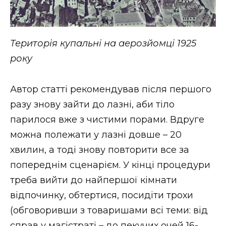
Територія купальні на аерозйомці 1925
року
Автор статті рекомендував після першого
разу знову зайти до лазні, аби тіло
парилося вже з чистими порами. Вдруге
можна полежати у лазні довше – 20
хвилин, а тоді знову повторити все за
попереднім сценарієм. У кінці процедури
треба вийти до найпершої кімнати
відпочинку, обтертися, посидіти трохи
(обговоривши з товаришами всі теми: від
справ у магістраті – до пекучих очей 16-