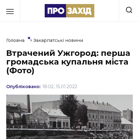
Перейти
до
РУБРИКИ
вмісту
Економіка
»
Головна
Закарпатські новини
Здоров’я
Втрачений Ужгород: перша
громадська купальня міста
Культура
(Фото)
Освіта
Опубліковано:
18:02, 15.01.2022
Події
Політика
Соціум
Спорт