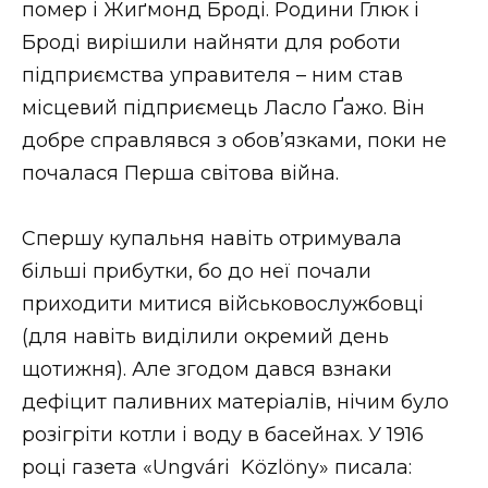
помер і Жиґмонд Броді. Родини Глюк і
Броді вирішили найняти для роботи
підприємства управителя – ним став
місцевий підприємець Ласло Ґажо. Він
добре справлявся з обов’язками, поки не
почалася Перша світова війна.
Спершу купальня навіть отримувала
більші прибутки, бо до неї почали
приходити митися військовослужбовці
(для навіть виділили окремий день
щотижня). Але згодом дався взнаки
дефіцит паливних матеріалів, нічим було
розігріти котли і воду в басейнах. У 1916
році газета «Ungvári Közlöny» писала: