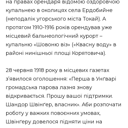
на правах орендаря відомою оздоровчою
купальнею в околицях села Ердобийне
(неподалік угорського міста Токай). А
протягом 1910-1916 років орендував уже
місцевий бальнеологічний курорт –
купальню «Шовоню віз» («Квасну воду» в
районі нинішньої площі Корятовича).
28 червня 1918 року в місцевих газетах
з’явилося оголошення: «Перша в Унґварі
громадська парова лазня знову
відкривається. Прошу вашої підтримки.
Шандор Швінґер, власник». Аби розпочати
роботу у важких повоєнних умовах,
Швінґеру довелося підняти ціни на