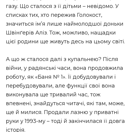
газу. Що сталося з її дітьми – невідомо. У
списках тих, хто пережив Голокост,
значиться ім’я лише наймолодшої доньки
Швінґерів Аліз. Тож, можливо, нащадки
цієї родини ще живуть десь на цьому світі.
А що ж сталося далі з купальнею? Після
війни, у радянські часи, вона продовжила
роботу, як «Баня № 1». Її добудовували і
перебудовували, але функції свої вона
виконувала ще тривалий час, тож
впевнені, знайдуться читачі, які там, може,
ще й милися. Продали лазню у приватні
руки у 1993-му – тоді й закінчилася її довга
історія.