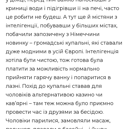
криниці води і підігрівши її на печі, часто
це робити не будеш. А тут ще й містяни з
інтелігенції, побувавши у більших містах,
побачили запозичену з Німеччини
новинку – громадські купальні, які ставали
дуже модними в усій Європі. Інтелігенція
хотіла бути чистою, тож готова була
платити за можливість нормально
прийняти гарячу ванну і попаритися в
лазні. Похід до купальні ставав для
чоловіків альтернативою казино чи
кав’ярні – там теж можна було приємно
провести час із друзями за бесідою.
Чоловіки парилися, замовляли масаж,