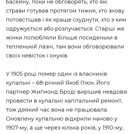
басейну, поки не обговорять, хто які
страви готував протягом тижня, хто знову
потовстішав і як краще схуднути, хто з ким
одружується або розлучається. Старші же
жінки полюбляли більше посиденьки в
тепленькій лазні, там вони обговорювали
своїх невісток і онуків.
У 1905 році помер один із власників
купальні – 68-річний Якоб Глюк. Його
партнер Жиґмонд Броді вирішив невдовзі
провести в купальні капітальний ремонт,
тож деякий час вона не працювала.
Оновлену купальню відкрили наново у
1907-му, а ще через кілька років, у 1910-му,