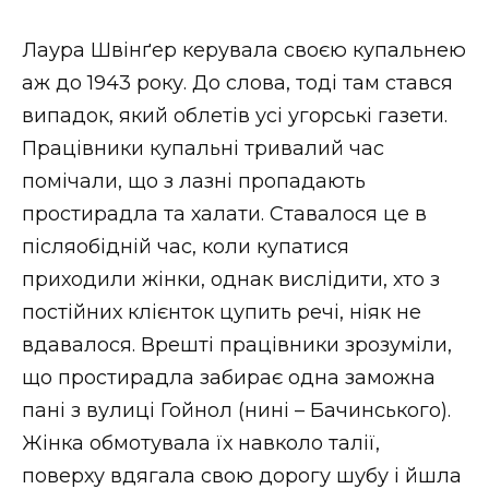
Лаура Швінґер керувала своєю купальнею
аж до 1943 року. До слова, тоді там стався
випадок, який облетів усі угорські газети.
Працівники купальні тривалий час
помічали, що з лазні пропадають
простирадла та халати. Ставалося це в
післяобідній час, коли купатися
приходили жінки, однак вислідити, хто з
постійних клієнток цупить речі, ніяк не
вдавалося. Врешті працівники зрозуміли,
що простирадла забирає одна заможна
пані з вулиці Гойнол (нині – Бачинського).
Жінка обмотувала їх навколо талії,
поверху вдягала свою дорогу шубу і йшла