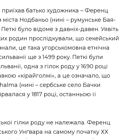
 приїхав батько художника – Ференц
із міста Нодбаньо (нині – румунське Бая-
Петкі було відоме з давніх-давен. Уявіть
ьких родин прослідкували, що секейський
 знали, це така угорськомовна етнічна
сильванії ще з 1499 року. Петкі були
ванії, одна з гілок роду у 1690 році
вкою «кірайголмі», а це означало, що
yhalma (нині – сербське село Бачки
рвалася у 1817 році, останньою її
ької гілки роду не належала. Ференц
ського Унґвара на самому початку ХХ