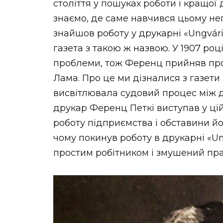
століття у пошуках роботи і кращої 
знаємо, де саме навчився цьому не
знайшов роботу у друкарні «Ungvári
газета з такою ж назвою. У 1907 ро
проблеми, тож Ференц прийняв пр
Лама. Про це ми дізналися з газети
висвітлювала судовий процес між д
друкар Ференц Петкі виступав у ці
роботу підприємства і обставини йог
чому покинув роботу в друкарні «Ung
простим робітником і змушений пра