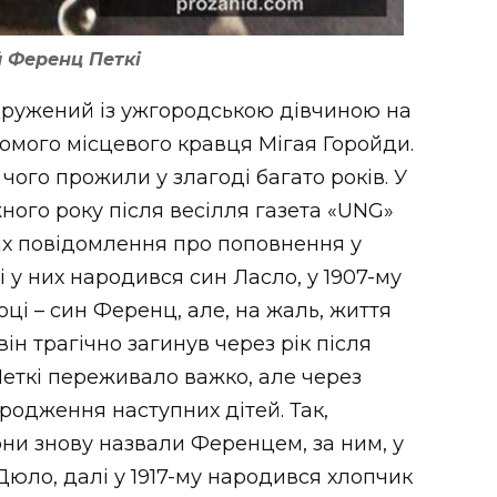
 Ференц Петкі
дружений із ужгородською дівчиною на
домого місцевого кравця Мігая Горойди.
чого прожили у злагоді багато років. У
ного року після весілля газета «UNG»
х повідомлення про поповнення у
 у них народився син Ласло, у 1907-му
році – син Ференц, але, на жаль, життя
ін трагічно загинув через рік після
ткі переживало важко, але через
родження наступних дітей. Так,
они знову назвали Ференцем, за ним, у
 Дюло, далі у 1917-му народився хлопчик