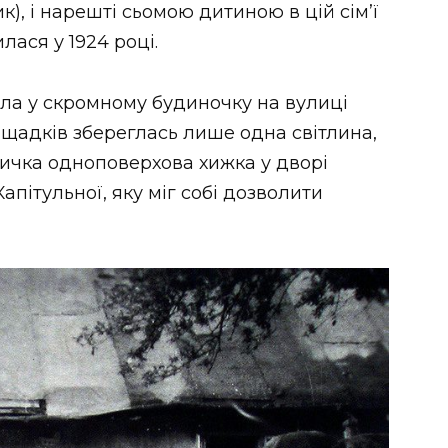
), і нарешті сьомою дитиною в цій сім’ї
лася у 1924 році.
ла у скромному будиночку на вулиці
ащадків збереглась лише одна світлина,
личка одноповерхова хижка у дворі
Капітульної, яку міг собі дозволити