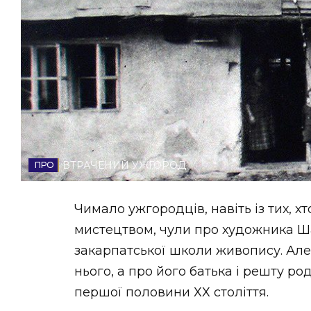
НОВИНИ ЗАХІДНОЇ УКРАЇНИ
ФОТО
ВІДЕО
ВТРАЧЕНИЙ УЖГОРОД
Чимало ужгородців, навіть із тих, 
мистецтвом, чули про художника Ша
закарпатської школи живопису. Але
нього, а про його батька і решту р
першої половини ХХ століття.