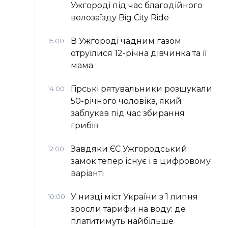
Ужгороді під час благодійного
велозаїзду Big Сity Ride
В Ужгороді чадним газом
15:00
отруїлися 12-річна дівчинка та її
мама
Гірські рятувальники розшукали
14:00
50-річного чоловіка, який
заблукав під час збирання
грибів
Завдяки ЄС Ужгородський
12:00
замок тепер існує і в цифровому
варіанті
У низці міст України з 1 липня
10:00
зросли тарифи на воду: де
платитимуть найбільше