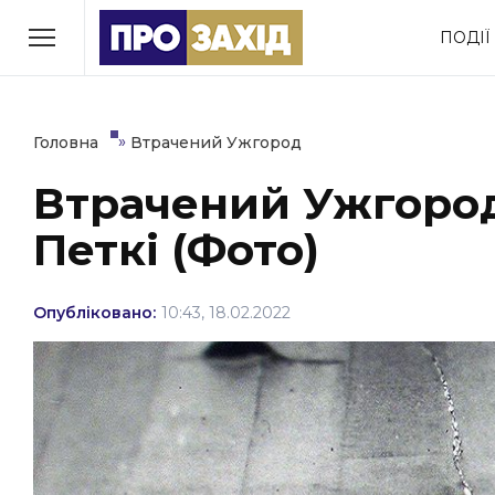
Перейти
ПОДІЇ
до
РУБРИКИ
вмісту
Економіка
Здоров’я
»
Головна
Втрачений Ужгород
Втрачений Ужгород
Політика
Соціум
Петкі (Фото)
Втрачений Ужгород
(відеоверсія)
Опубліковано:
10:43, 18.02.2022
ЗАКАРПАТСЬКІ НОВИНИ