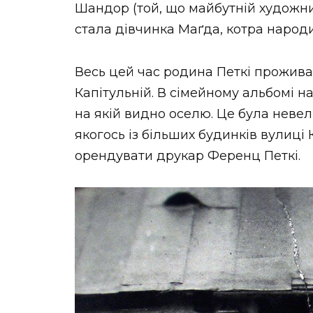
Шандор (той, що майбутній художник
стала дівчинка Маґда, котра народи
Весь цей час родина Петкі прожива
Капітульній. В сімейному альбомі н
на якій видно оселю. Це була неве
якогось із більших будинків вулиці 
орендувати друкар Ференц Петкі.