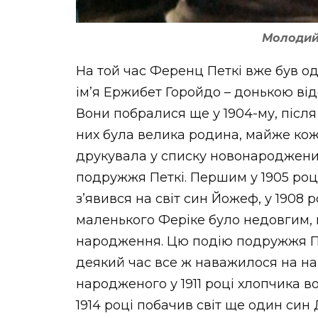
Молодий
На той час Ференц Петкі вже був о
ім’я Ержибет Горойдо – донькою ві
Вони побралися ще у 1904-му, після 
них була велика родина, майже кож
друкувала у списку новонароджени
подружжя Петкі. Першим у 1905 році
з’явився на світ син Йожеф, у 1908 
маленького Феріке було недовгим, в
народження. Цю подію подружжя Пе
деякий час все ж наважилося на на
народженого у 1911 році хлопчика в
1914 році побачив світ ще один син