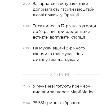
Закарпатські рятувальники
12:00
допомагають гасити масштабні
лісові пожежі у Франції
Тиса винесла 17-річного угорця
10:00
до України: прикордонники
встигли врятувати хлопця
На Мукачівщині 8-річного
10:00
хлопчика травмував кінь:
дитину госпіталізували
3 СЕРПНЯ
У Мукачеві готують прем’єру
17:00
вистави за твором Марії Матіос
75 351 гривню зібрали в
16:00