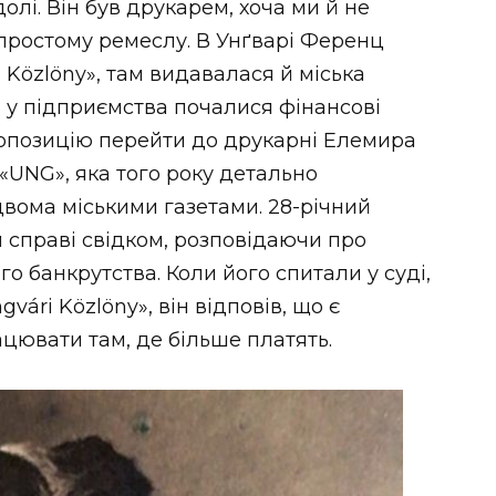
долі. Він був друкарем, хоча ми й не
простому ремеслу. В Унґварі Ференц
 Közlöny», там видавалася й міська
ці у підприємства почалися фінансові
опозицію перейти до друкарні Елемира
 «UNG», яка того року детально
вома міськими газетами. 28-річний
й справі свідком, розповідаючи про
о банкрутства. Коли його спитали у суді,
vári Közlöny», він відповів, що є
цювати там, де більше платять.