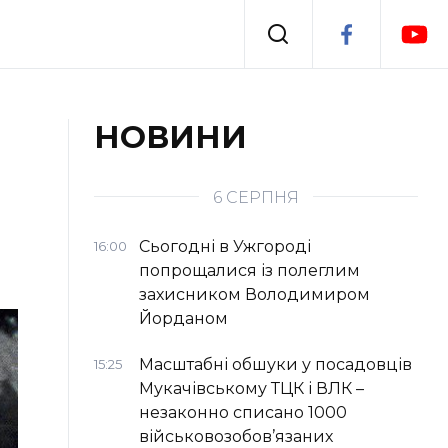
Події
НОВИНИ
я
Втрачений Ужгород
6 СЕРПНЯ
Сьогодні в Ужгороді
16:00
попрощалися із полеглим
захисником Володимиром
Йорданом
Масштабні обшуки у посадовців
15:25
Мукачівському ТЦК і ВЛК –
незаконно списано 1000
військовозобов’язаних