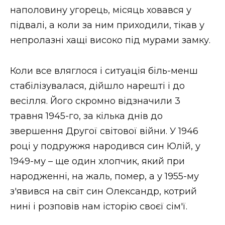
наполовину угорець, місяць ховався у
підвалі, а коли за ним приходили, тікав у
непролазні хащі високо під мурами замку.
Коли все вляглося і ситуація біль-менш
стабілізувалася, дійшло нарешті і до
весілля. Його скромно відзначили 3
травня 1945-го, за кілька днів до
звершення Другої світової війни. У 1946
році у подружжя народився син Юлій, у
1949-му – ще один хлопчик, який при
народженні, на жаль, помер, а у 1955-му
з'явився на світ син Олександр, котрий
нині і розповів нам історію своєї сім'ї.