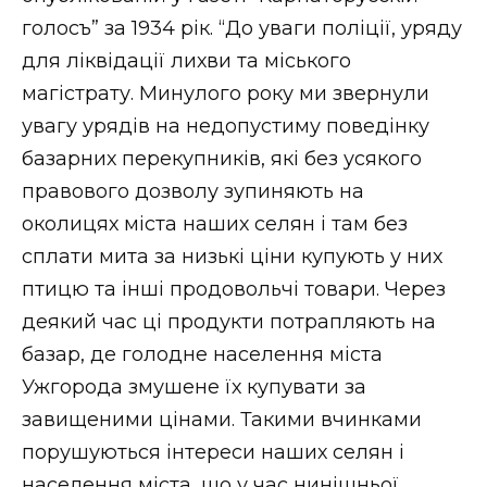
голосъ” за 1934 рік. “До уваги поліції, уряду
для ліквідації лихви та міського
магістрату. Минулого року ми звернули
увагу урядів на недопустиму поведінку
базарних перекупників, які без усякого
правового дозволу зупиняють на
околицях міста наших селян і там без
сплати мита за низькі ціни купують у них
птицю та інші продовольчі товари. Через
деякий час ці продукти потрапляють на
базар, де голодне населення міста
Ужгорода змушене їх купувати за
завищеними цінами. Такими вчинками
порушуються інтереси наших селян і
населення міста, що у час нинішньої