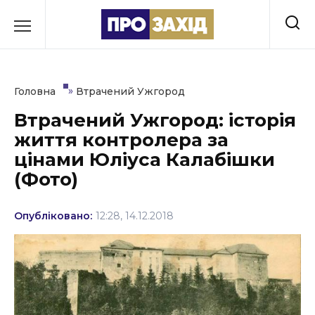
Перейти
до
РУБРИКИ
вмісту
Економіка
»
Головна
Втрачений Ужгород
Здоров’я
Втрачений Ужгород: історія
життя контролера за
Культура
цінами Юліуса Калабішки
Освіта
(Фото)
Події
Опубліковано:
12:28, 14.12.2018
Політика
Соціум
Спорт