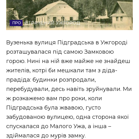
Стиль життя
Втрачений Ужгород
ВТРАЧЕНИЙ УЖГОРОД
Втрачений Ужгород (відеоверсія)
Вузенька вулиця Підградська в Ужгороді
розташувалася під самою Замковою
горою. Нині на ній вже майже не знайдеш
ЗАКАРПАТСЬКІ НОВИНИ
жителів, котрі би мешкали там з діда-
прадіда: будинки розпродали,
перебудували, десь навіть зруйнували. Ми
НОВИНИ ЗАХІДНОЇ УКРАЇНИ
ж розкажемо вам про роки, коли
Підградська була жвавою, густо
забудованою вулицею, одна сторона якої
ФОТО
спускалася до Малого Ужа, а інша –
здіймалася до мурів замку.