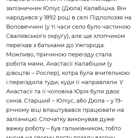
залізничник Юліус (Дюла) Калабішка. Він
народився у 1892 році в селі Підполоззя на
Воловеччині (у ті часи село було частиною
Свалявського округу), але ще хлопчиком
переїхав з батьками до Ужгорода.
Можливо, причиною переїзду стала
робота мами, Анастасії Калабішки (у
дівоцтві – Рослер), котра була вчителькою
і переїздила туди, куди її направляли. У
Анастасії та її чоловіка Юрія були двоє
синів. Старший – Юліус, або Дюла – у 19-
річному віці влаштувався працювати на
залізницю. Спочатку виконував дуже
важку роботу – був гальмівником, тобто
мусив на своєму посту позаду вагону