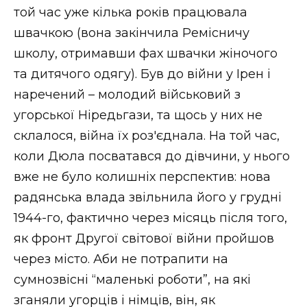
той час уже кілька років працювала
швачкою (вона закінчила Ремісничу
школу, отримавши фах швачки жіночого
та дитячого одягу). Був до війни у Ірен і
наречений – молодий військовий з
угорської Ніредьгази, та щось у них не
склалося, війна їх роз'єднала. На той час,
коли Дюла посватався до дівчини, у нього
вже не було колишніх перспектив: нова
радянська влада звільнила його у грудні
1944-го, фактично через місяць після того,
як фронт Другої світової війни пройшов
через місто. Аби не потрапити на
сумнозвісні “маленькі роботи”, на які
зганяли угорців і німців, він, як