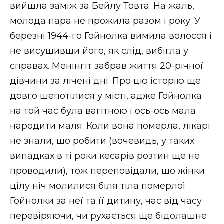
вийшла заміж за Бейлу Товта. На жаль,
молода пара не прожила разом і року. У
березні 1944-го Гойнолка вимила волосся і
не висушивши його, як слід, вибігла у
справах. Менінгіт забрав життя 20-річної
дівчини за лічені дні. Про цю історію ще
довго шепотілися у місті, адже Гойнолка
на той час була вагітною і ось-ось мала
народити маля. Коли вона померла, лікарі
не знали, що робити (вочевидь, у таких
випадках в ті роки кесарів розтин ще не
проводили), тож переповідали, що жінки
цілу ніч молилися біля тіла померлої
Гойнолки за неї та її дитину, час від часу
перевіряючи, чи рухається ще бідолашне