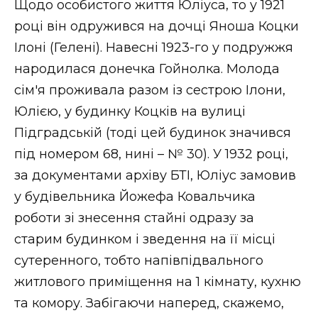
Щодо особистого життя Юліуса, то у 1921
році він одружився на дочці Яноша Коцки
Ілоні (Гелені). Навесні 1923-го у подружжя
народилася донечка Гойнолка. Молода
сім'я проживала разом із сестрою Ілони,
Юлією, у будинку Коцків на вулиці
Підградській (тоді цей будинок значився
під номером 68, нині – № 30). У 1932 році,
за документами архіву БТІ, Юліус замовив
у будівельника Йожефа Ковальчика
роботи зі знесення стайні одразу за
старим будинком і зведення на її місці
сутеренного, тобто напівпідвального
житлового приміщення на 1 кімнату, кухню
та комору. Забігаючи наперед, скажемо,