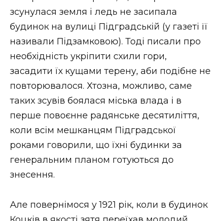
зсунулася земля і ледь не засипала
будинок на вулиці Підградській (у газеті її
називали Підзамковою). Тоді писали про
необхідність укріпити схили гори,
засадити їх кущами терену, аби подібне не
повторювалося. Хтозна, можливо, саме
таких зсувів боялася міська влада і в
перше повоєнне радянське десятиліття,
коли всім мешканцям Підградської
роками говорили, що їхні будинки за
генеральним планом готуються до
знесення.
Але повернімося у 1921 рік, коли в будинок
Коцків в якості зятя переїхав молодий