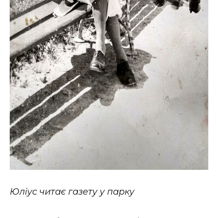
Юліус читає газету у парку