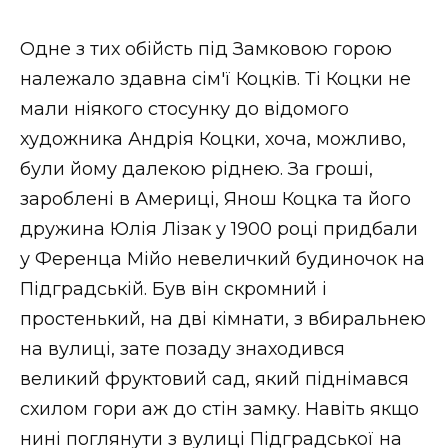
ВІДЕО
Одне з тих обійсть під Замковою горою
належало здавна сім'ї Коцків. Ті Коцки не
мали ніякого стосунку до відомого
художника Андрія Коцки, хоча, можливо,
були йому далекою ріднею. За гроші,
зароблені в Америці, Янош Коцка та його
дружина Юлія Лізак у 1900 році придбали
у Ференца Мійо невеличкий будиночок на
Підградській. Був він скромний і
простенький, на дві кімнати, з вбиральнею
на вулиці, зате позаду знаходився
великий фруктовий сад, який піднімався
схилом гори аж до стін замку. Навіть якщо
нині поглянути з вулиці Підградської на