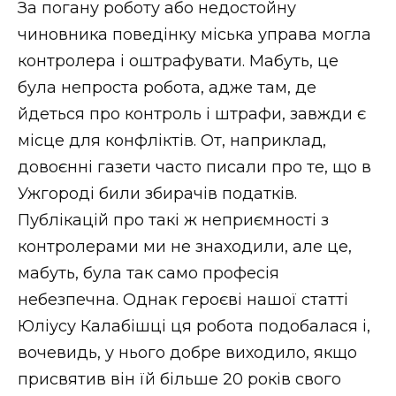
За погану роботу або недостойну
чиновника поведінку міська управа могла
контролера і оштрафувати. Мабуть, це
була непроста робота, адже там, де
йдеться про контроль і штрафи, завжди є
місце для конфліктів. От, наприклад,
довоєнні газети часто писали про те, що в
Ужгороді били збирачів податків.
Публікацій про такі ж неприємності з
контролерами ми не знаходили, але це,
мабуть, була так само професія
небезпечна. Однак героєві нашої статті
Юліусу Калабішці ця робота подобалася і,
вочевидь, у нього добре виходило, якщо
присвятив він їй більше 20 років свого