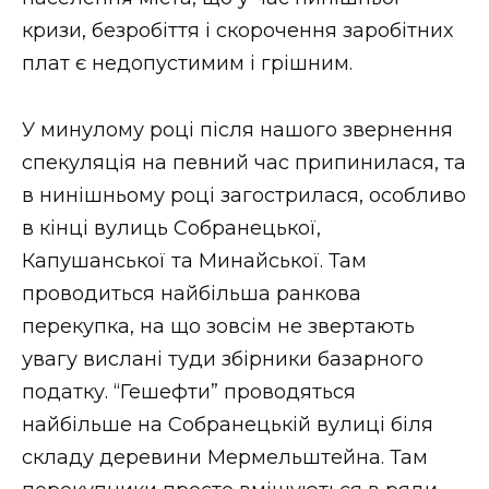
кризи, безробіття і скорочення заробітних
плат є недопустимим і грішним.
У минулому році після нашого звернення
спекуляція на певний час припинилася, та
в нинішньому році загострилася, особливо
в кінці вулиць Собранецької,
Капушанської та Минайської. Там
проводиться найбільша ранкова
перекупка, на що зовсім не звертають
увагу вислані туди збірники базарного
податку. “Гешефти” проводяться
найбільше на Собранецькій вулиці біля
складу деревини Мермельштейна. Там