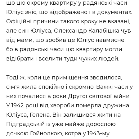
що цю окрему квартиру у радянські часи
Юліус зніс, що відображено і в документах.
Офіційні причини такого кроку не вказані,
але син Юліуса, Олександр Калабішка чув
від мами, що зробив це Юліус навмисне,
бо в радянські часи цю квартиру могли
відібрати і вселити туди чужих людей.
Тоді ж, коли це приміщення зводилося,
сім'я жила спокійно і скромно. Важкі часи у
них почалися в роки Другої світової війни.
У 1942 році від хвороби померла дружина
Юліуса, Гелена. Він залишився жити на
Підградській із уже майже дорослою
дочкою Гойнолкою, котра у 1943-му