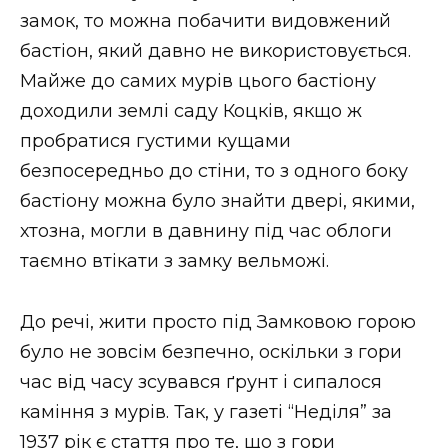
замок, то можна побачити видовжений
бастіон, який давно не використовується.
Майже до самих мурів цього бастіону
доходили землі саду Коцків, якщо ж
пробратися густими кущами
безпосередньо до стіни, то з одного боку
бастіону можна було знайти двері, якими,
хтозна, могли в давнину під час облоги
таємно втікати з замку вельможі.
До речі, жити просто під Замковою горою
було не зовсім безпечно, оскільки з гори
час від часу зсувався ґрунт і сипалося
каміння з мурів. Так, у газеті “Неділя” за
1937 рік є стаття про те, що з гори