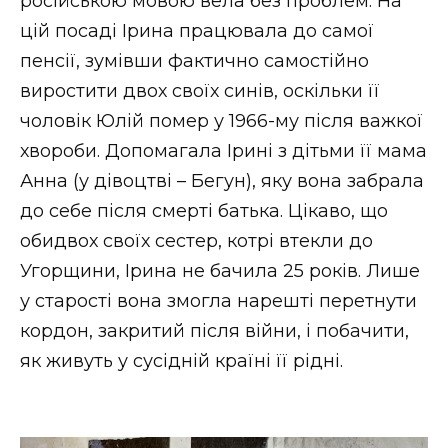
російською мовою вела без проблем. На
цій посаді Ірина працювала до самої
пенсії, зумівши фактично самостійно
виростити двох своїх синів, оскільки її
чоловік Юлій помер у 1966-му після важкої
хвороби. Допомагала Ірині з дітьми її мама
Анна (у дівоцтві – Бегун), яку вона забрала
до себе після смерті батька. Цікаво, що
обидвох своїх сестер, котрі втекли до
Угорщини, Ірина не бачила 25 років. Лише
у старості вона змогла нарешті перетнути
кордон, закритий після війни, і побачити,
як живуть у сусідній країні її рідні.