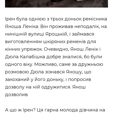
Ірен була однією з трьох доньок ремісника
Яноша Леніка. Він проживав неподалік, на
нинішній вулиці Яроцькій, і займався
виготовленням шкіряних ременів для
кінних упряжок. Очевидно, Янош Ленік і
Дюла Калабішка добре зналися, бо були
одного віку. Можливо, саме за дружньою
розмовою Дюла зізнався Яношу, що
закоханий у його доньку, і попросив
дозволу на ній одружитися. Янош
дозволив.
А що ж Ірен? Ця гарна молода дівчина на