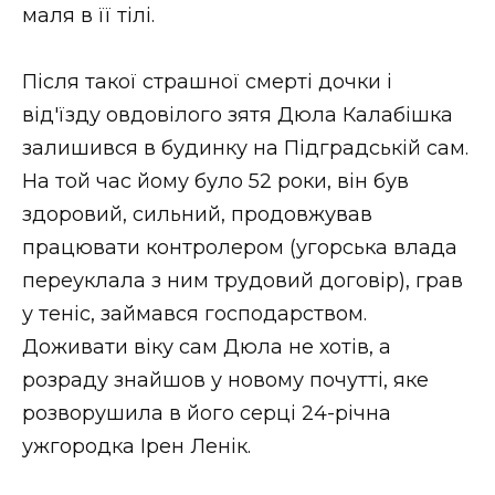
маля в її тілі.
Після такої страшної смерті дочки і
від'їзду овдовілого зятя Дюла Калабішка
залишився в будинку на Підградській сам.
На той час йому було 52 роки, він був
здоровий, сильний, продовжував
працювати контролером (угорська влада
переуклала з ним трудовий договір), грав
у теніс, займався господарством.
Доживати віку сам Дюла не хотів, а
розраду знайшов у новому почутті, яке
розворушила в його серці 24-річна
ужгородка Ірен Ленік.