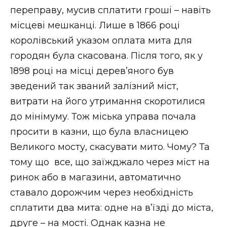
переправу, мусив сплатити гроші – навіть
місцеві мешканці. Лише в 1866 році
королівський указом оплата мита для
городян була скасована. Після того, як у
1898 році на місці дерев’яного був
зведений так званий залізний міст,
витрати на його утримання скоротилися
до мінімуму. Тож міська управа почала
просити в казни, що була власницею
Великого мосту, скасувати мито. Чому? Та
тому що все, що заїжджало через міст на
ринок або в магазини, автоматично
ставало дорожчим через необхідність
сплатити два мита: одне на в’їзді до міста,
друге – на мості. Однак казна не