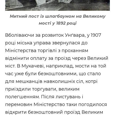
Митний пост із шлагбаумом на Великому
мості у 1892 році
Вболіваючи за розвиток Унґвара, у 1907
році міська управа звернулася до
Міністерства торгівлі з проханням
відмінити оплату за проїзд через Великий
міст. В Мукачеві, наприклад, мости на той
час уже були безкоштовними, що стало
для мешканців навколишніх сіл, котрі
приїздили торгувати, великим
полегшенням. Після листувань і
перемовин Міністерство таки погодилося
відкрити безкоштовний проїзд Великим