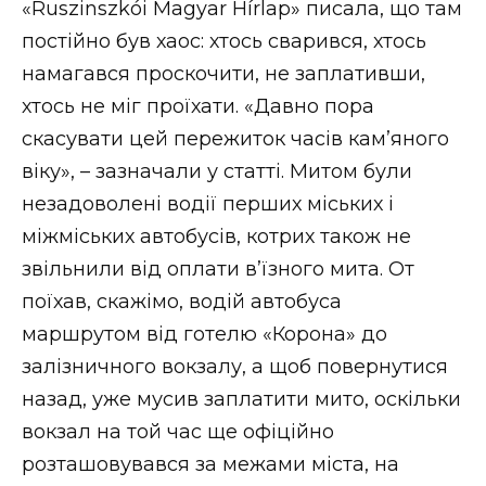
«Ruszinszkói Magyar Hírlap» писала, що там
постійно був хаос: хтось сварився, хтось
намагався проскочити, не заплативши,
хтось не міг проїхати. «Давно пора
скасувати цей пережиток часів кам’яного
віку», – зазначали у статті. Митом були
незадоволені водії перших міських і
міжміських автобусів, котрих також не
звільнили від оплати в’їзного мита. От
поїхав, скажімо, водій автобуса
маршрутом від готелю «Корона» до
залізничного вокзалу, а щоб повернутися
назад, уже мусив заплатити мито, оскільки
вокзал на той час ще офіційно
розташовувався за межами міста, на