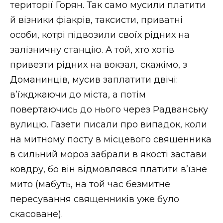
території Горян. Так само мусили платити
й візники фіакрів, таксисти, приватні
особи, котрі підвозили своїх рідних на
залізничну станцію. А той, хто хотів
привезти рідних на вокзал, скажімо, з
Доманинців, мусив заплатити двічі:
в’їжджаючи до міста, а потім
повертаючись до нього через Радванську
вулицю. Газети писали про випадок, коли
на митному посту в місцевого священника
в сильний мороз забрали в якості застави
ковдру, бо він відмовлявся платити в’їзне
мито (мабуть, на той час безмитне
пересування священників уже було
скасоване).