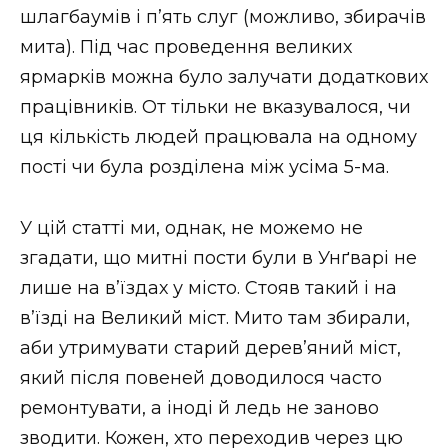
шлагбаумів і п’ять слуг (можливо, збирачів
мита). Під час проведення великих
ярмарків можна було залучати додаткових
працівників. От тільки не вказувалося, чи
ця кількість людей працювала на одному
пості чи була розділена між усіма 5-ма.
У цій статті ми, однак, не можемо не
згадати, що митні пости були в Унґварі не
лише на в’їздах у місто. Стояв такий і на
в’їзді на Великий міст. Мито там збирали,
аби утримувати старий дерев’яний міст,
який після повеней доводилося часто
ремонтувати, а іноді й ледь не заново
зводити. Кожен, хто переходив через цю