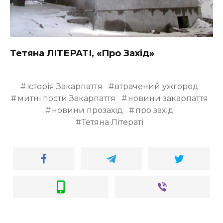
Тетяна ЛІТЕРАТІ, «Про Захід»
історія Закарпаття
втрачений ужгород
митні пости Закарпаття
новини закарпаття
новини прозахід
про захід
Тетяна Літераті