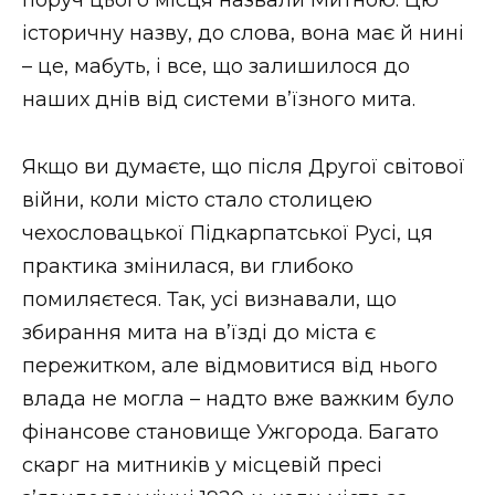
поруч цього місця назвали Митною. Цю
історичну назву, до слова, вона має й нині
– це, мабуть, і все, що залишилося до
наших днів від системи в’їзного мита.
Якщо ви думаєте, що після Другої світової
війни, коли місто стало столицею
чехословацької Підкарпатської Русі, ця
практика змінилася, ви глибоко
помиляєтеся. Так, усі визнавали, що
збирання мита на в’їзді до міста є
пережитком, але відмовитися від нього
влада не могла – надто вже важким було
фінансове становище Ужгорода. Багато
скарг на митників у місцевій пресі