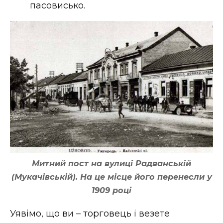
пасовисько.
Митний пост на вулиці Радванській
(Мукачівській). На це місце його перенесли у
1909 році
Уявімо, що ви – торговець і везете