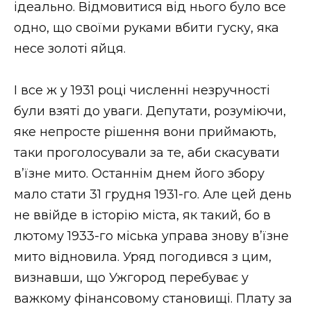
ідеально. Відмовитися від нього було все
одно, що своїми руками вбити гуску, яка
несе золоті яйця.
І все ж у 1931 році численні незручності
були взяті до уваги. Депутати, розуміючи,
яке непросте рішення вони приймають,
таки проголосували за те, аби скасувати
в’їзне мито. Останнім днем його збору
мало стати 31 грудня 1931-го. Але цей день
не ввійде в історію міста, як такий, бо в
лютому 1933-го міська управа знову в’їзне
мито відновила. Уряд погодився з цим,
визнавши, що Ужгород перебуває у
важкому фінансовому становищі. Плату за