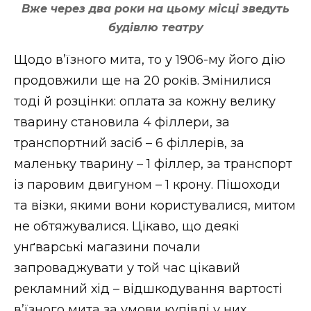
Вже через два роки на цьому місці зведуть
будівлю театру
Щодо в’їзного мита, то у 1906-му його дію
продовжили ще на 20 років. Змінилися
тоді й розцінки: оплата за кожну велику
тварину становила 4 філлери, за
транспортний засіб – 6 філлерів, за
маленьку тварину – 1 філлер, за транспорт
із паровим двигуном – 1 крону. Пішоходи
та візки, якими вони користувалися, митом
не обтяжувалися. Цікаво, що деякі
унґварські магазини почали
запроваджувати у той час цікавий
рекламний хід – відшкодування вартості
в’їзного мита за умови купівлі у них