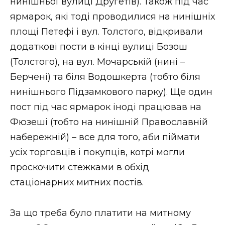
нинішньої вулиці Другетів). Також під час
ярмарок, які тоді проводилися на нинішніх
площі Петефі і вул. Толстого, відкривали
додаткові пости в кінці вулиці Бозош
(Толстого), на вул. Мочарській (нині –
Берчені) та біля Водошкерта (тобто біля
нинішнього Підзамкового парку). Ще один
пост під час ярмарок іноді працював на
Фюзеші (тобто на нинішній Православній
набережній) – все для того, аби піймати
усіх торговців і покупців, котрі могли
проскочити стежками в обхід
стаціонарних митних постів.
За що треба було платити на митному