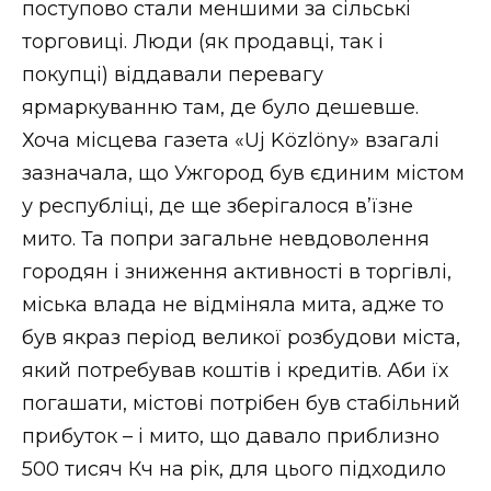
поступово стали меншими за сільські
торговиці. Люди (як продавці, так і
покупці) віддавали перевагу
ярмаркуванню там, де було дешевше.
Хоча місцева газета «Uj Közlöny» взагалі
зазначала, що Ужгород був єдиним містом
у республіці, де ще зберігалося в’їзне
мито. Та попри загальне невдоволення
городян і зниження активності в торгівлі,
міська влада не відміняла мита, адже то
був якраз період великої розбудови міста,
який потребував коштів і кредитів. Аби їх
погашати, містові потрібен був стабільний
прибуток – і мито, що давало приблизно
500 тисяч Кч на рік, для цього підходило