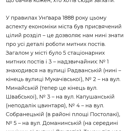
що бачив кожен, хто хотів сюди заїхати.
У правилах Унґвара 1888 року цьому
аспекту економіки міста був присвячений
цілий розділ – це дозволяє нам нині знати
про усі деталі роботи митних постів.
Загалом у місті було 5 стаціонарних
митних постів і 3 – надзвичайних: № 1
знаходився на вулиці Радванській (нині –
кінець вулиці Мукачівської), № 2 – на вул.
Минайській (тепер це кінець вул.
Швабської), № 3 – на вул. Капушанській
(неподалік цвинтаря), № 4 – на вул.
Собранецькій (в районі площі Постолакі),
№ 5 – на вул. Доманинській (на середині