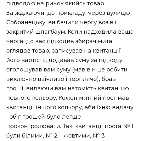
підводою на ринок якийсь товар.
Заїжджаючи, до прикладу, через вулицю
Собранецьку, ви бачили чергу возів і
закритий шлагбаум. Коли надходила ваша
черга, до вас підходив збирач мита,
оглядав товар, записував на квитанції
його вартість, додавав суму за підводу,
оголошував вам суму (мав він це робити
виключно ввічливо і терпляче), брав
гроші, видаючи вам натомість квитанцію
певного кольору. Кожен митний пост мав
квитанції іншого кольору, аби їхню видачу
і обіг грошей було легше
проконтролювати. Так, квитанції поста № 1
були білими, № 2 – жовтими, № 3 –