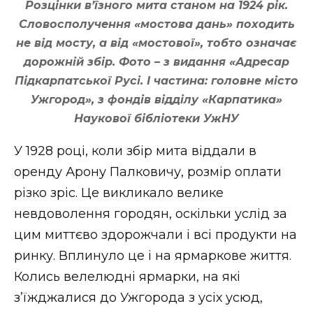
Розцінки в’їзного мита станом на 1924 рік.
Словосполучення «мостова дань» походить
не від мосту, а від «мостової», тобто означає
дорожній збір. Фото – з видання «Адресар
Підкарпатської Русі. І частина: головне місто
Ужгород», з фондів відділу «Карпатика»
Наукової бібліотеки УжНУ
У 1928 році, коли збір мита віддали в
оренду Арону Палковичу, розмір оплати
різко зріс. Це викликало велике
невдоволення городян, оскільки услід за
цим миттєво здорожчали і всі продукти на
ринку. Вплинуло це і на ярмаркове життя.
Колись велелюдні ярмарки, на які
з’їжджалися до Ужгорода з усіх усюд,