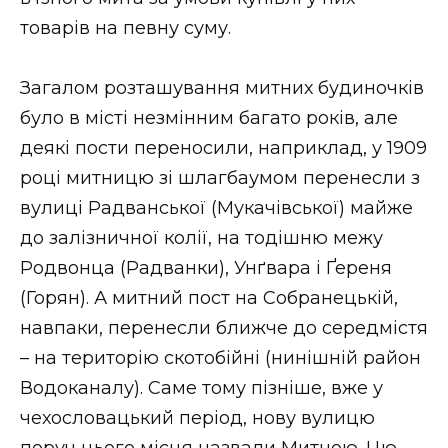
товарів на певну суму.
Загалом розташування митних будиночків
було в місті незмінним багато років, але
деякі пости переносили, наприклад, у 1909
році митницю зі шлагбаумом перенесли з
вулиці Радванської (Мукачівської) майже
до залізничної колії, на тодішню межу
Родвонца (Радванки), Унґвара і Ґереня
(Горян). А митний пост на Собранецькій,
навпаки, перенесли ближче до середмістя
– на територію скотобійні (нинішній район
Водоканалу). Саме тому пізніше, вже у
чехословацький період, нову вулицю