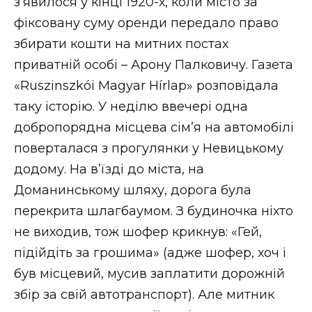
з’явилося у кінці 1920-х, коли місто за
фіксовану суму оренди передало право
збирати кошти на митних постах
приватній особі – Арону Палковичу. Газета
«Ruszinszkói Magyar Hírlap» розповідала
таку історію. У неділю ввечері одна
добропорядна місцева сім’я на автомобілі
поверталася з прогулянки у Невицькому
додому. На в’їзді до міста, на
Доманинському шляху, дорога була
перекрита шлагбаумом. З будиночка ніхто
не виходив, тож шофер крикнув: «Гей,
підійдіть за грошима» (адже шофер, хоч і
був місцевий, мусив заплатити дорожній
збір за свій автотранспорт). Але митник