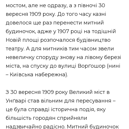
мостом, але не одразу, а з півночі 30
вересня 1909 року. До того часу казні
довелося ще раз перенести митний
будиночок, адже у 1907 році на тодішній
Новій площі розпочалося будівництво
театру. А для митників тим часом звели
невеличку споруду знову на лівому березі
міста, на спуску до вулиці Ворґошор (нині
– Київська набережна).
З 30 вересня 1909 року Великий міст в
Унґварі став вільним для пересування –
це була справді історична подія, яку
більшість городян сприйняли
надзвичайно радісно. Митний будиночок