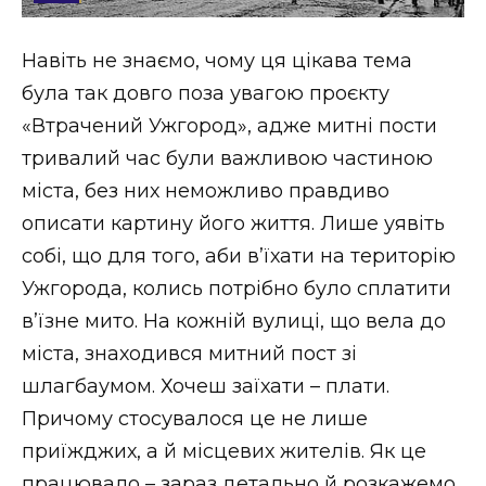
Стиль життя
Навіть не знаємо, чому ця цікава тема
Втрачений Ужгород
була так довго поза увагою проєкту
Втрачений Ужгород (відеоверсія)
«Втрачений Ужгород», адже митні пости
тривалий час були важливою частиною
міста, без них неможливо правдиво
описати картину його життя. Лише уявіть
ЗАКАРПАТСЬКІ НОВИНИ
собі, що для того, аби в’їхати на територію
Ужгорода, колись потрібно було сплатити
НОВИНИ ЗАХІДНОЇ УКРАЇНИ
в’їзне мито. На кожній вулиці, що вела до
міста, знаходився митний пост зі
шлагбаумом. Хочеш заїхати – плати.
ФОТО
Причому стосувалося це не лише
приїжджих, а й місцевих жителів. Як це
працювало – зараз детально й розкажемо.