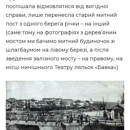
поспішала відмовлятися від вигідної
справи, лише перенесла старий митний
пост з одного берега річки – на інший
(саме тому на фотографіях з дерев’яним
мостом ми бачимо митний будиночок зі
шлагбаумом на лівому березі, а після
зведення залізного мосту – на правому, на
місці нинішнього Театру ляльок «Бавка»).