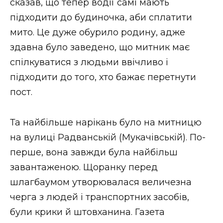
сказав, що тепер водії самі мають
підходити до будиночка, аби сплатити
мито. Це дуже обурило родину, адже
здавна було заведено, що митник має
спілкуватися з людьми ввічливо і
підходити до того, хто бажає перетнути
пост.
Та найбільше нарікань було на митницю
на вулиці Радванській (Мукачівській). По-
перше, вона завжди була найбільш
завантаженою. Щоранку перед
шлагбаумом утворювалася величезна
черга з людей і транспортних засобів,
були крики й штовханина. Газета