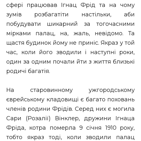
сфері працював Ігнац Фрід та на чому
зумів розбагатіти настільки, аби
побудувати шикарний за тогочасними
мірками палац, на, жаль, невідомо. Та
щастя будинок йому не приніс. Якраз у той
час, коли його зводили і наступні роки,
один за одним почали йти з життя близькі
родичі багатія.
На старовинному ужгородському
єврейському кладовищі є багато поховань
членів родини Фрідів. Серед них є могила
Сари (Розалії) Вінклер, дружини Ігнаца
Фріда, котра померла 9 січня 1910 року,
тобто якраз тоді, коли зводили палац