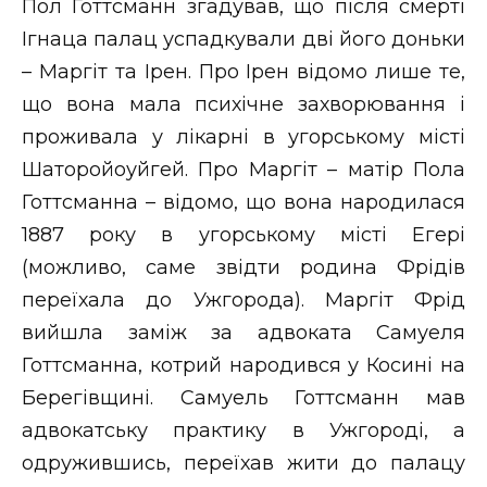
Пол Готтсманн згадував, що після смерті
Ігнаца палац успадкували дві його доньки
– Маргіт та Ірен. Про Ірен відомо лише те,
що вона мала психічне захворювання і
проживала у лікарні в угорському місті
Шаторойоуйгей. Про Маргіт – матір Пола
Готтсманна – відомо, що вона народилася
1887 року в угорському місті Егері
(можливо, саме звідти родина Фрідів
переїхала до Ужгорода). Маргіт Фрід
вийшла заміж за адвоката Самуеля
Готтсманна, котрий народився у Косині на
Берегівщині. Самуель Готтсманн мав
адвокатську практику в Ужгороді, а
одружившись, переїхав жити до палацу