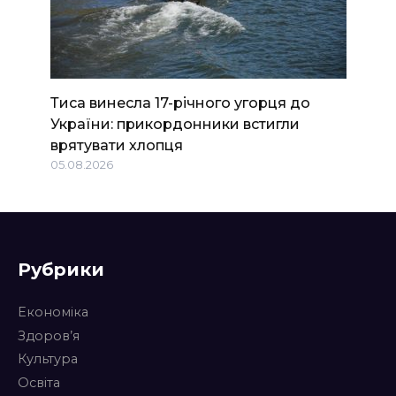
Тиса винесла 17-річного угорця до
України: прикордонники встигли
врятувати хлопця
05.08.2026
Рубрики
Економіка
Здоров’я
Культура
Освіта