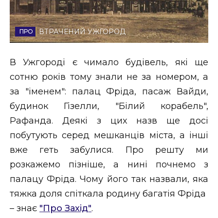
Стиль життя
ВТРАЧЕНИЙ УЖГОРОД
Втрачений Ужгород
Втрачений Ужгород (відеоверсія)
В Ужгороді є чимало будівель, які ще
сотню років тому знали не за номером, а
за "іменем": палац Фріда, пасаж Вайди,
ЗАКАРПАТСЬКІ НОВИНИ
будинок Гізелли, "Білий корабель",
Рафанда. Деякі з цих назв ще досі
побутують серед мешканців міста, а інші
НОВИНИ ЗАХІДНОЇ УКРАЇНИ
вже геть забулися. Про решту ми
розкажемо пізніше, а нині почнемо з
палацу Фріда. Чому його так назвали, яка
ФОТО
тяжка доля спіткала родину багатія Фріда
– знає
"Про Захід"
.