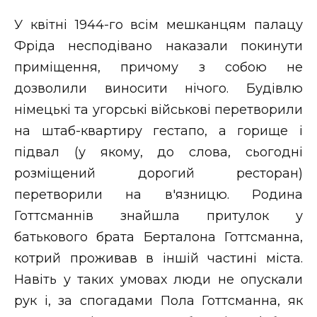
У квітні 1944-го всім мешканцям палацу
Фріда несподівано наказали покинути
приміщення, причому з собою не
дозволили виносити нічого. Будівлю
німецькі та угорські військові перетворили
на штаб-квартиру гестапо, а горище і
підвал (у якому, до слова, сьогодні
розміщений дорогий ресторан)
перетворили на в'язницю. Родина
Готтсманнів знайшла притулок у
батькового брата Берталона Готтсманна,
котрий проживав в іншій частині міста.
Навіть у таких умовах люди не опускали
рук і, за спогадами Пола Готтсманна, як