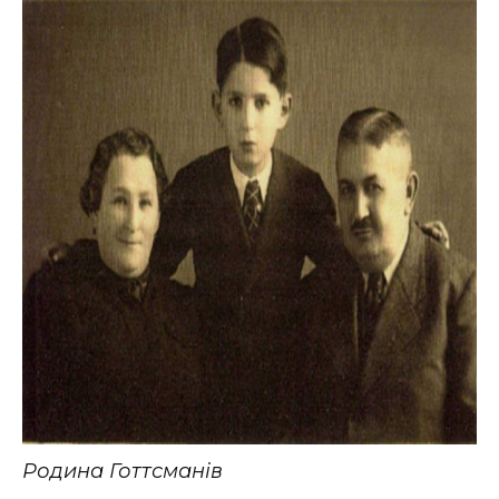
Родина Готтсманів