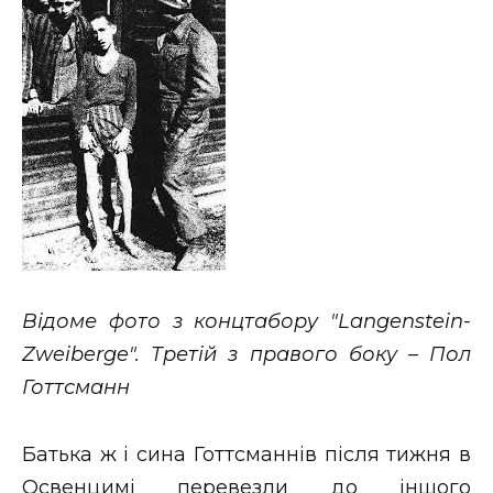
Відоме фото з концтабору "Langenstein-
Zweiberge". Третій з правого боку – Пол
Готтсманн
Батька ж і сина Готтсманнів після тижня в
Освенцимі перевезли до іншого