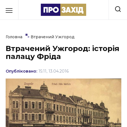
Перейти
до
РУБРИКИ
вмісту
Економіка
»
Головна
Втрачений Ужгород
Здоров’я
Втрачений Ужгород: історія
палацу Фріда
Культура
Освіта
Опубліковано:
15:11, 13.04.2016
Події
Політика
Соціум
Спорт