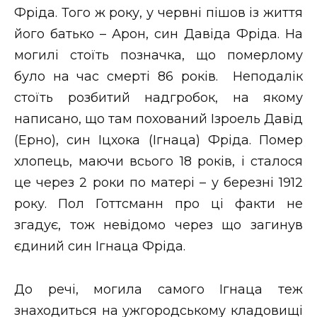
Фріда. Того ж року, у червні пішов із життя
його батько – Арон, син Давіда Фріда. На
могилі стоїть позначка, що померлому
було на час смерті 86 років. Неподалік
стоїть розбитий надгробок, на якому
написано, що там похований Ізроель Давід
(Ерно), син Іцхока (Ігнаца) Фріда. Помер
хлопець, маючи всього 18 років, і сталося
це через 2 роки по матері – у березні 1912
року. Пол Готтсманн про ці факти не
згадує, тож невідомо через що загинув
єдиний син Ігнаца Фріда.
До речі, могила самого Ігнаца теж
знаходиться на ужгородському кладовищі