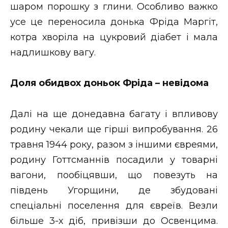
шаром порошку з глини. Особливо важко
усе це переносила донька Фріда Маргіт,
котра хворіла на цукровий діабет і мала
надлишкову вагу.
Доля обидвох доньок Фріда – невідома
Далі на ще донедавна багату і впливову
родину чекали ще гірші випробування. 26
травня 1944 року, разом з іншими євреями,
родину Готтсманнів посадили у товарні
вагони, пообіцявши, що повезуть на
південь Угорщини, де збудовані
спеціальні поселення для євреїв. Везли
більше 3-х діб, привізши до Освенцима.