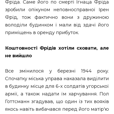
Фріда. Саме його по смерті Ігнаца Фріда
зробили опікуном неповносправної Ірен
Фрід, тож фактично вони з дружиною
володіли будинком і мали від здачі його
приміщень в оренду прибуток.
Коштовності Фрідів хотіли сховати, але
не вийшло
Все змінилося у березні 1944 року.
Спочатку міська управа наказала виділити
в будинку місце для 6-х солдатів угорської
армії, а також надати їм харчування. Пол
Готтсманн згадував, що один із тих вояків
якось навіть вибачався перед його матір'ю