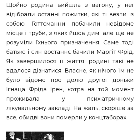
Щойно родина вийшла з вагону, у неї
відібрали останні пожитки, які ті везли із
собою. Готтсманни побачили невідоме
місце і труби, з яких йшов дим, але ще не
розуміли їхнього призначення. Саме тоді
батько і син востаннє бачили Маргіт Фрід.
Як завершилося її життя, родині такі не
вдалося дізнатися. Власне, як нічого їм не
було відомо про долю другої доньки
Ігнаца Фріда Ірен, котра на той момент
проживала у психіатричному
лікувальному закладі. На жаль, скоріше за
все, обидві вони померли у концтаборах.