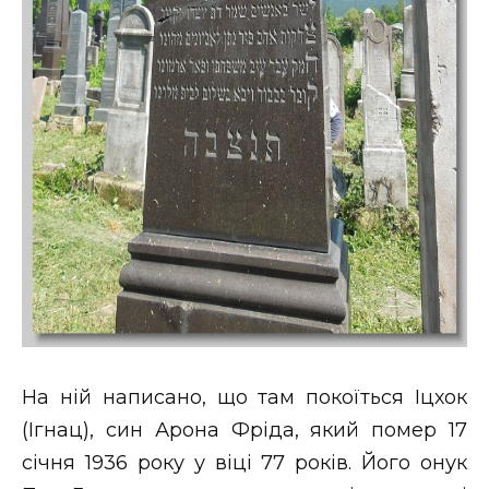
На ній написано, що там покоїться Іцхок
(Ігнац), син Арона Фріда, який помер 17
січня 1936 року у віці 77 років. Його онук