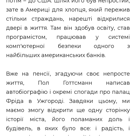
потім – до США. Шлях його був непростий,
зате в Америці для хлопця, який пережив
стільки страждань, нарешті відкрилися
двері в життя. Там він здобув освіту, став
програмістом, працював у системі
комп'ютерної безпеки одного з
найбільших американських банків.
Вже на пенсії, згадуючи своє непросте
життя, Пол Готтсманн написав
автобіографію і окремі спогади про палац
Фріда в Ужгороді. Завдяки цьому, ми
маємо змогу відкрити ще одну сторінку
історії міста, його поламаних доль і
будівель, в яких було все: і радість, і