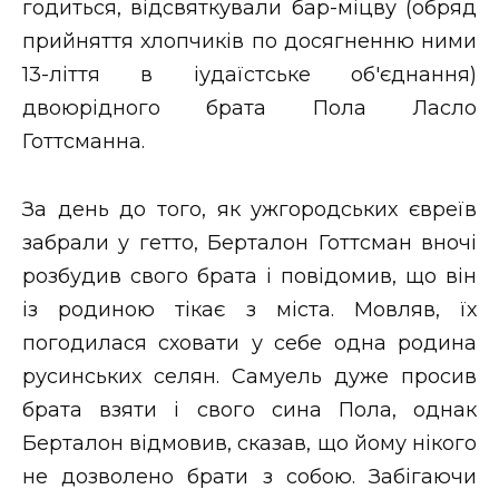
годиться, відсвяткували бар-міцву (обряд
прийняття хлопчиків по досягненню ними
13-ліття в іудаїстське об'єднання)
двоюрідного брата Пола Ласло
Готтсманна.
За день до того, як ужгородських євреїв
забрали у гетто, Берталон Готтсман вночі
розбудив свого брата і повідомив, що він
із родиною тікає з міста. Мовляв, їх
погодилася сховати у себе одна родина
русинських селян. Самуель дуже просив
брата взяти і свого сина Пола, однак
Берталон відмовив, сказав, що йому нікого
не дозволено брати з собою. Забігаючи