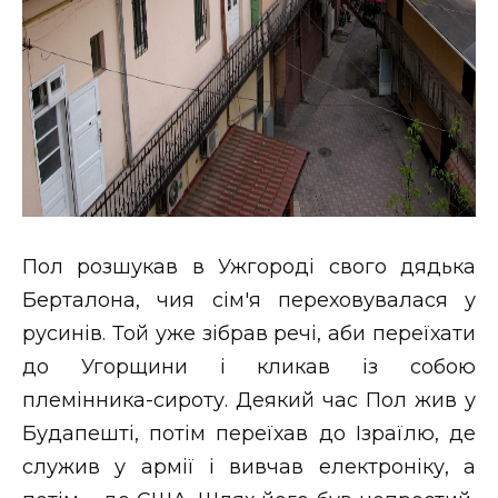
Пол розшукав в Ужгороді свого дядька
Берталона, чия сім'я переховувалася у
русинів. Той уже зібрав речі, аби переїхати
до Угорщини і кликав із собою
племінника-сироту. Деякий час Пол жив у
Будапешті, потім переїхав до Ізраїлю, де
служив у армії і вивчав електроніку, а