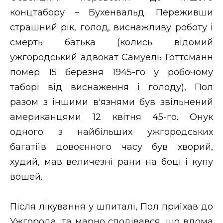
концтабору – Бухенвальд. Переживши
страшний рік, голод, виснажливу роботу і
смерть батька (колись відомий
ужгородський адвокат Самуель Готтсманн
помер 15 березня 1945-го у робочому
таборі від виснаження і голоду), Пол
разом з іншими в'язнями був звільнений
американцями 12 квітня 45-го. Онук
одного з найбільших ужгородських
багатіїв довоєнного часу був хворий,
худий, мав величезні рани на боці і купу
вошей.
Після лікування у шпиталі, Пол приїхав до
Ужгорода, та марно сподівався, що вдома