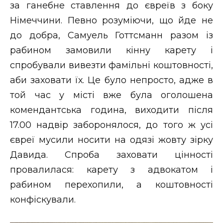
за ганебне ставлення до євреїв з боку
Німеччини. Певно розуміючи, що йде не
до добра, Самуель Готтсманн разом із
рабином замовили кінну карету і
спробували вивезти фамільні коштовності,
аби заховати їх. Це було непросто, адже в
той час у місті вже була оголошена
комендантська година, виходити після
17.00 надвір заборонялося, до того ж усі
євреї мусили носити на одязі жовту зірку
Давида. Спроба заховати цінності
провалилася: карету з адвокатом і
рабином перехопили, а коштовності
конфіскували.