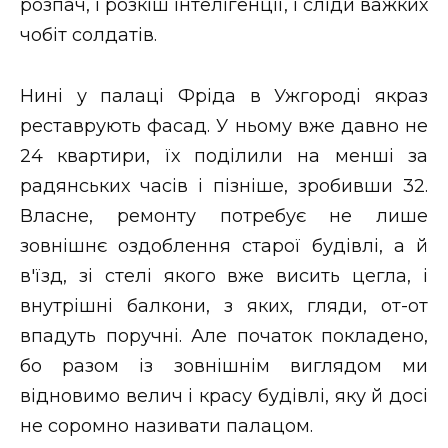
розпач, і розкіш інтелігенції, і сліди важких
чобіт солдатів.
Нині у палаці Фріда в Ужгороді якраз
реставрують фасад. У ньому вже давно не
24 квартири, їх поділили на менші за
радянських часів і пізніше, зробивши 32.
Власне, ремонту потребує не лише
зовнішнє оздоблення старої будівлі, а й
в'їзд, зі стелі якого вже висить цегла, і
внутрішні балкони, з яких, гляди, от-от
впадуть поручні. Але початок покладено,
бо разом із зовнішнім виглядом ми
відновимо велич і красу будівлі, яку й досі
не соромно називати палацом.