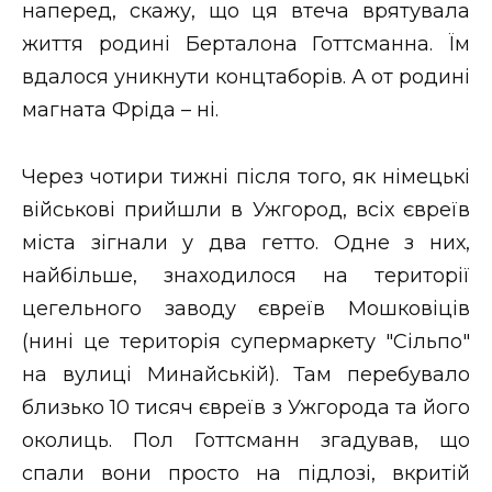
наперед, скажу, що ця втеча врятувала
життя родині Берталона Готтсманна. Їм
вдалося уникнути концтаборів. А от родині
магната Фріда – ні.
Через чотири тижні після того, як німецькі
військові прийшли в Ужгород, всіх євреїв
міста зігнали у два гетто. Одне з них,
найбільше, знаходилося на території
цегельного заводу євреїв Мошковіців
(нині це територія супермаркету "Сільпо"
на вулиці Минайській). Там перебувало
близько 10 тисяч євреїв з Ужгорода та його
околиць. Пол Готтсманн згадував, що
спали вони просто на підлозі, вкритій