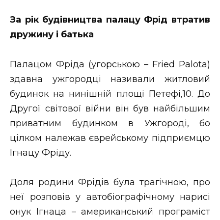
ВІДЕО
За рік будівництва палацу Фрід втратив
дружину і батька
Палацом Фріда (угорською – Fried Palota)
здавна ужгородці називали житловий
будинок на нинішній площі Петефі,10. До
Другої світової війни він був найбільшим
приватним будинком в Ужгороді, бо
цілком належав єврейському підприємцю
Ігнацу Фріду.
Доля родини Фрідів була трагічною, про
неї розповів у автобіографічному нарисі
онук Ігнаца – американський програміст