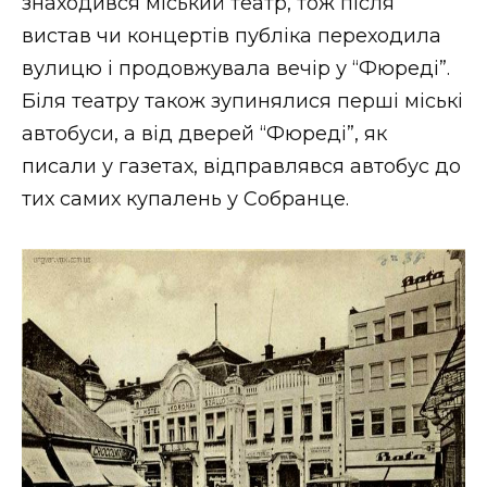
знаходився міський театр, тож після
вистав чи концертів публіка переходила
вулицю і продовжувала вечір у “Фюреді”.
Біля театру також зупинялися перші міські
автобуси, а від дверей “Фюреді”, як
писали у газетах, відправлявся автобус до
тих самих купалень у Собранце.