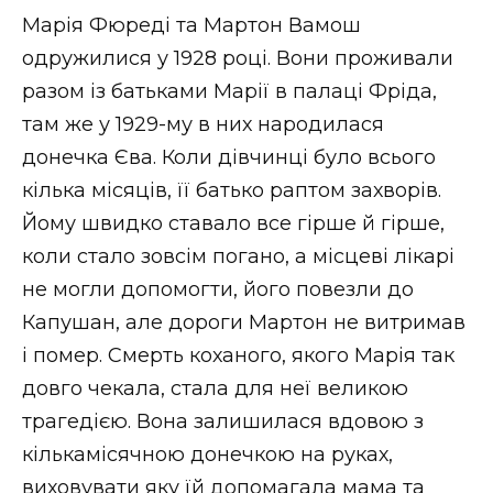
Марія Фюреді та Мартон Вамош
одружилися у 1928 році. Вони проживали
разом із батьками Марії в палаці Фріда,
там же у 1929-му в них народилася
донечка Єва. Коли дівчинці було всього
кілька місяців, її батько раптом захворів.
Йому швидко ставало все гірше й гірше,
коли стало зовсім погано, а місцеві лікарі
не могли допомогти, його повезли до
Капушан, але дороги Мартон не витримав
і помер. Смерть коханого, якого Марія так
довго чекала, стала для неї великою
трагедією. Вона залишилася вдовою з
кількамісячною донечкою на руках,
виховувати яку їй допомагала мама та