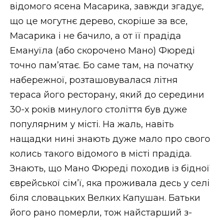
ВІДЕО
відомого ясена Масарика, завжди згадує,
що це могутнє дерево, скоріше за все,
Масарика і не бачило, а от її прадіда
Емануїла (або скорочено Мано) Фюреді
точно пам’ятає. Бо саме там, на початку
набережної, розташовувалася літня
тераса його ресторану, який до середини
30-х років минулого століття був дуже
популярним у місті. На жаль, навіть
нащадки нині знають дуже мало про свого
колись такого відомого в місті прадіда.
Знають, що Мано Фюреді походив із бідної
єврейської сім’ї, яка проживала десь у селі
біля словацьких Велких Капушан. Батьки
його рано померли, тож найстарший з-