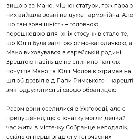
вищою за Мано, міцної статури, тож пара з
них вийшла зовні не дуже гармонійна. Але
що там зовнішність – головною
перешкодою для їхніх стосунків стало те,
що Юлія була затятою римо-католичкою, а
Мано виховувався в єврейській родині.
Зрештою навіть це не спинило палких
почуттів Мано та Юлії. Чоловік отримав на
шлюб дозвіл від Папи Римського і нарешті
зміг одружитися зі своєю обраницею.
Разом вони оселилися в Ужгороді, але є
припущення, що спочатку могли деякий
час жити в містечку Собранце неподалік,
оскільки перші згадки у тогочасних