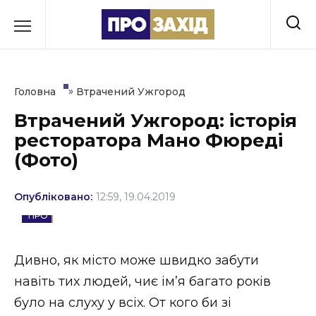
Перейти
до
РУБРИКИ
вмісту
Економіка
»
Головна
Втрачений Ужгород
Здоров’я
Втрачений Ужгород: історія
ресторатора Мано Фюреді
Культура
(Фото)
Освіта
Опубліковано:
12:59, 19.04.2019
Події
ВТРАЧЕНИЙ УЖГОРОД
Політика
Дивно, як місто може швидко забути
Соціум
навіть тих людей, чиє ім’я багато років
Спорт
було на слуху у всіх. От кого би зі