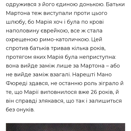
одружився з його єдиною донькою. Батьки
Мартона теж виступали проти цього
шлюбу, бо Марія хоч і була по крові
наполовину єврейкою, все ж стала
охрещеною римо-католичкою. Цей
спротив батьків тривав кілька років,
протягом яких Марія була неприступна:
вона вийде заміж лише за Мартона – або
не вийде заміж взагалі. Нарешті Мано
Фюреді здався, не останню роль зіграло й
те, що Марії виповнилося вже 26 років, й
він справді злякався, що так і залишиться
без онуків.