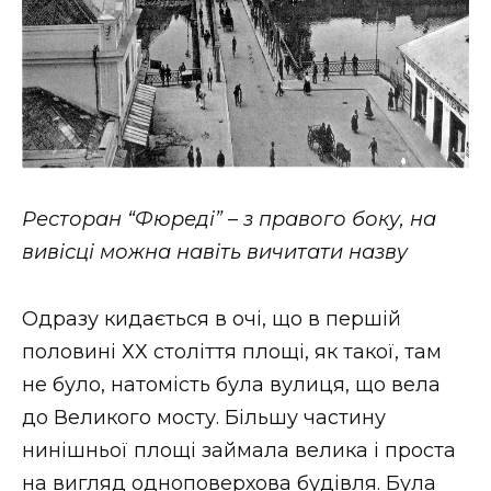
Ресторан “Фюреді” – з правого боку, на
вивісці можна навіть вичитати назву
Одразу кидається в очі, що в першій
половині ХХ століття площі, як такої, там
не було, натомість була вулиця, що вела
до Великого мосту. Більшу частину
нинішньої площі займала велика і проста
на вигляд одноповерхова будівля. Була