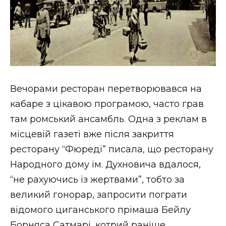
Вечорами ресторан перетворювався на
кабаре з цікавою програмою, часто грав
там ромський ансамбль. Одна з реклам в
місцевій газеті вже після закриття
ресторану “Фюреді” писала, що ресторану
Народного дому ім. Духновича вдалося,
“не рахуючись із жертвами”, тобто за
великий гонорар, запросити пограти
відомого циганського прімаша Бейлу
Борняса Сатмарі, котрий раніше