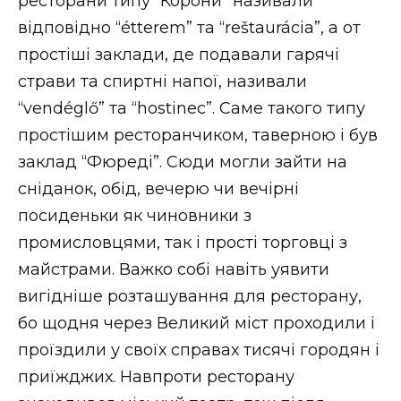
ресторани типу “Корони” називали
відповідно “étterem” та “reštaurácia”, а от
простіші заклади, де подавали гарячі
страви та спиртні напої, називали
“vendéglő” та “hostinec”. Саме такого типу
простішим ресторанчиком, таверною і був
заклад “Фюреді”. Сюди могли зайти на
сніданок, обід, вечерю чи вечірні
посиденьки як чиновники з
промисловцями, так і прості торговці з
майстрами. Важко собі навіть уявити
вигідніше розташування для ресторану,
бо щодня через Великий міст проходили і
проїздили у своїх справах тисячі городян і
приїжджих. Навпроти ресторану