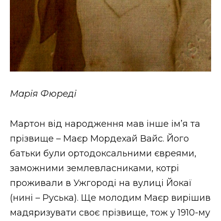
Марія Фюреді
Мартон від народження мав інше ім’я та
прізвище – Маєр Мордехай Вайс. Його
батьки були ортодоксальними євреями,
заможними землевласниками, котрі
проживали в Ужгороді на вулиці Йокаї
(нині – Руська). Ще молодим Маєр вирішив
мадяризувати своє прізвище, тож у 1910-му