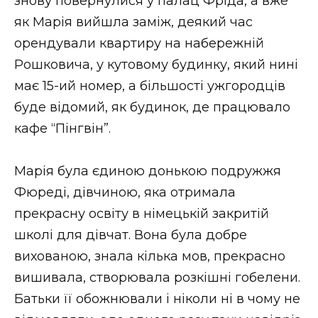
знову повернулися у палац Фріда, а вже
як Марія вийшла заміж, деякий час
орендували квартиру на набережній
Рошковича, у кутовому будинку, який нині
має 15-ий номер, а більшості ужгородців
буде відомий, як будинок, де працювало
кафе “Пінгвін”.
Марія була єдиною донькою подружжя
Фюреді, дівчиною, яка отримала
прекрасну освіту в німецькій закритій
школі для дівчат. Вона була добре
вихованою, знала кілька мов, прекрасно
вишивала, створювала розкішні гобелени.
Батьки її обожнювали і ніколи ні в чому не