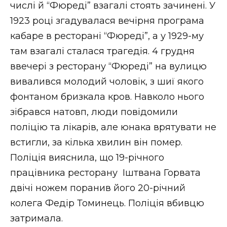
числі й “Фюреді” взагалі стоять зачинені. У
1923 році згадувалася вечірня програма
кабаре в ресторані “Фюреді”, а у 1929-му
там взагалі сталася трагедія. 4 грудня
ввечері з ресторану “Фюреді” на вулицю
вивалився молодий чоловік, з шиї якого
фонтаном бризкала кров. Навколо нього
зібрався натовп, люди повідомили
поліцію та лікарів, але юнака врятувати не
встигли, за кілька хвилин він помер.
Поліція вияснила, що 19-річного
працівника ресторану Іштвана Горвата
двічі ножем поранив його 20-річний
колега Федір Томинець. Поліція вбивцю
затримала.