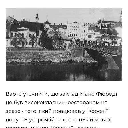
Варто уточнити, що заклад Мано Фюреді
не був висококласним рестораном на
зразок того, який працював у “Короні”
поруч. В угорській та словацькій мовах