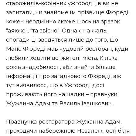
старожилів-корінних ужгородців ви не
Стиль життя
запитали, чи знайоме їм прізвище Фюреді,
Втрачений Ужгород
кожен неодмінно скаже щось на зразок
“аякже”, “та звісно”. Однак, на жаль,
Втрачений Ужгород (відеоверсія)
спогади ці зводяться лише до того, що
Мано Фюреді мав чудовий ресторан, куди
любили ходити всі жителі міста. Кілька
ЗАКАРПАТСЬКІ НОВИНИ
років знадобилося, аби знайти більше
інформації про загадкового Фюреді, аж
тут виявилося, що в Ужгороді досі
НОВИНИ ЗАХІДНОЇ УКРАЇНИ
проживають його нащадки – правнуки
Жужанна Адам та Василь Івашкович.
ФОТО
Правнучка ресторатора Жужанна Адам,
проходячи набережною Незалежності біля