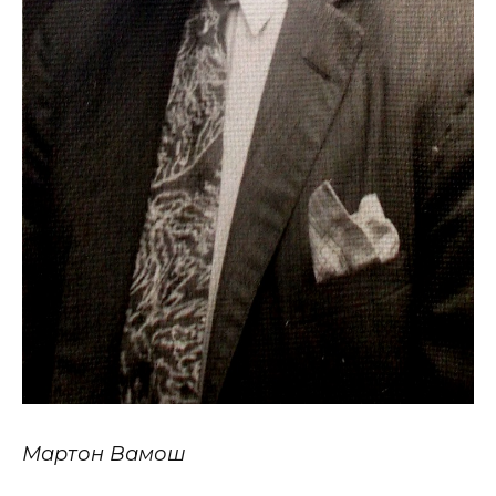
Мартон Вамош