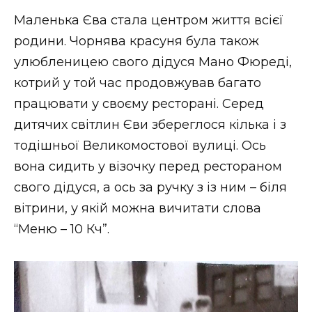
Маленька Єва стала центром життя всієї
родини. Чорнява красуня була також
улюбленицею свого дідуся Мано Фюреді,
котрий у той час продовжував багато
працювати у своєму ресторані. Серед
дитячих світлин Єви збереглося кілька і з
тодішньої Великомостової вулиці. Ось
вона сидить у візочку перед рестораном
свого дідуся, а ось за ручку з із ним – біля
вітрини, у якій можна вичитати слова
“Меню – 10 Кч”.