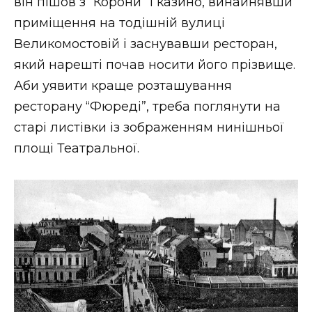
він пішов з “Корони” і казино, винайнявши
приміщення на тодішній вулиці
Великомостовій і заснувавши ресторан,
який нарешті почав носити його прізвище.
Аби уявити краще розташування
ресторану “Фюреді”, треба поглянути на
старі листівки із зображенням нинішньої
площі Театральної.