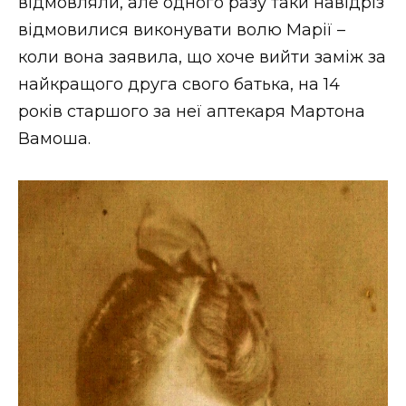
відмовляли, але одного разу таки навідріз
відмовилися виконувати волю Марії –
коли вона заявила, що хоче вийти заміж за
найкращого друга свого батька, на 14
років старшого за неї аптекаря Мартона
Вамоша.