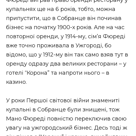
Фюреді виграв право оренди ресторану у
купальнях ще на 6 років, тобто, можна
припустити, що в Собранце він починав
бізнес на початку 1900-х років. Але на час
повторної оренди, у 1914-му, сім’я Фюреді
вже точно проживала в Ужгороді, бо
відомо, що у 1912-му він так само взяв тут в
оренду одразу два великих ресторани – у
готелі “Корона” та напроти нього – в
казино.
У роки Першої світової війни знамениті
купальні в Собранце були знищені, тож
Мано Фюреді повністю переключив свою
увагу на ужгородський бізнес. Десь тоді ж