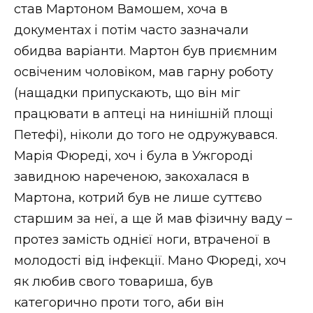
став Мартоном Вамошем, хоча в
документах і потім часто зазначали
обидва варіанти. Мартон був приємним
освіченим чоловіком, мав гарну роботу
(нащадки припускають, що він міг
працювати в аптеці на нинішній площі
Петефі), ніколи до того не одружувався.
Марія Фюреді, хоч і була в Ужгороді
завидною нареченою, закохалася в
Мартона, котрий був не лише суттєво
старшим за неї, а ще й мав фізичну ваду –
протез замість однієї ноги, втраченої в
молодості від інфекції. Мано Фюреді, хоч
як любив свого товариша, був
категорично проти того, аби він