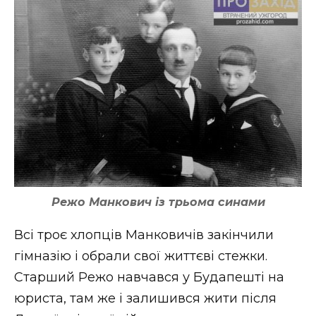
Режо Манкович із трьома синами
Всі троє хлопців Манковичів закінчили
гімназію і обрали свої життєві стежки.
Старший Режо навчався у Будапешті на
юриста, там же і залишився жити після