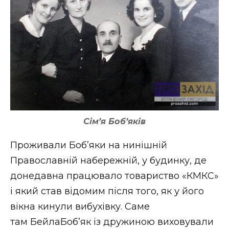
Сім’я Боб’яків
Проживали Боб’яки на нинішній
Православній набережній, у будинку, де
донедавна працювало товариство «КМКС»
і який став відомим після того, як у його
вікна кинули вибухівку. Саме
там БейлаБоб’як із дружиною виховували