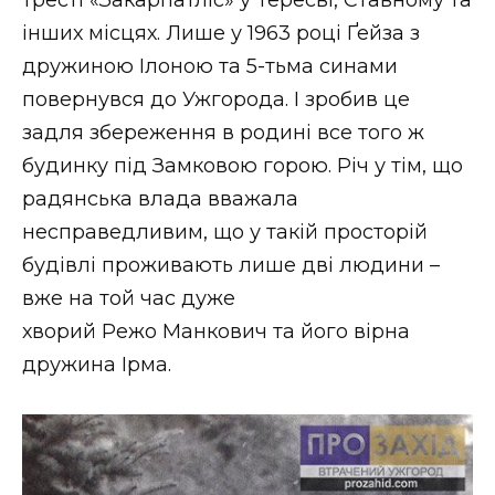
інших місцях. Лише у 1963 році Ґейза з
дружиною Ілоною та 5-тьма синами
повернувся до Ужгорода. І зробив це
задля збереження в родині все того ж
будинку під Замковою горою. Річ у тім, що
радянська влада вважала
несправедливим, що у такій просторій
будівлі проживають лише дві людини –
вже на той час дуже
хворий Режо Манкович та його вірна
дружина Ірма.