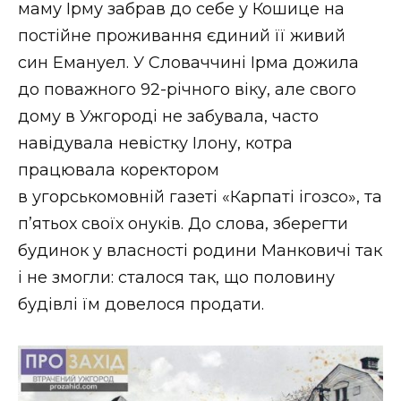
маму Ірму забрав до себе у Кошице на
постійне проживання єдиний її живий
син Емануел. У Словаччині Ірма дожила
до поважного 92-річного віку, але свого
дому в Ужгороді не забувала, часто
навідувала невістку Ілону, котра
працювала коректором
в угорськомовній газеті «Карпаті ігозсо», та
п’ятьох своїх онуків. До слова, зберегти
будинок у власності родини Манковичі так
і не змогли: сталося так, що половину
будівлі їм довелося продати.