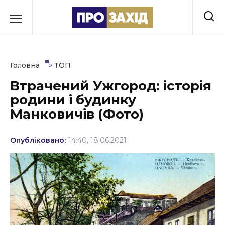
Перейти
до
РУБРИКИ
вмісту
Економіка
»
Головна
ТОП
Здоров’я
Втрачений Ужгород: історія
родини і будинку
Культура
Манковичів (Фото)
Освіта
Опубліковано:
14:40, 18.06.2021
Події
Політика
Соціум
Спорт