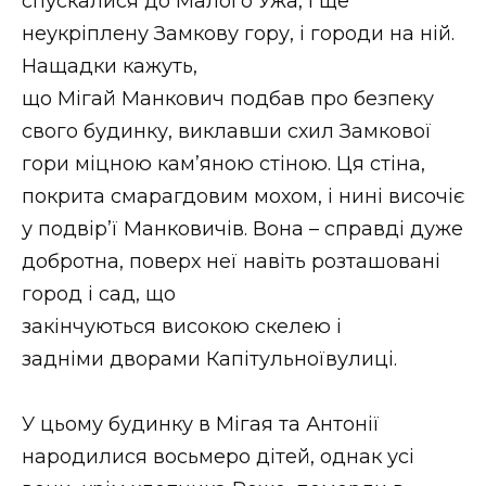
спускалися до Малого Ужа, і ще
неукріплену Замкову гору, і городи на ній.
Нащадки кажуть,
що Мігай Манкович подбав про безпеку
свого будинку, виклавши схил Замкової
гори міцною кам’яною стіною. Ця стіна,
покрита смарагдовим мохом, і нині височіє
у подвір’ї Манковичів. Вона – справді дуже
добротна, поверх неї навіть розташовані
город і сад, що
закінчуються високою скелею і
задніми дворами Капітульноївулиці.
У цьому будинку в Мігая та Антонії
народилися восьмеро дітей, однак усі