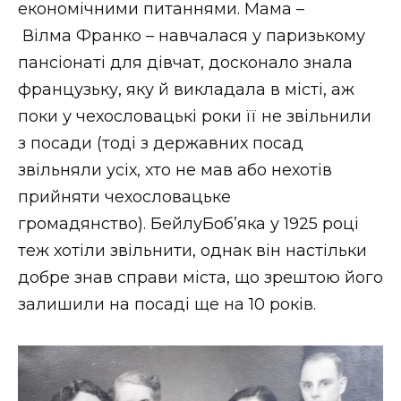
економічними питаннями. Мама –
Вілма Франко – навчалася у паризькому
пансіонаті для дівчат, досконало знала
французьку, яку й викладала в місті, аж
поки у чехословацькі роки її не звільнили
з посади (тоді з державних посад
звільняли усіх, хто не мав або нехотів
прийняти чехословацьке
громадянство). БейлуБоб’яка у 1925 році
теж хотіли звільнити, однак він настільки
добре знав справи міста, що зрештою його
залишили на посаді ще на 10 років.