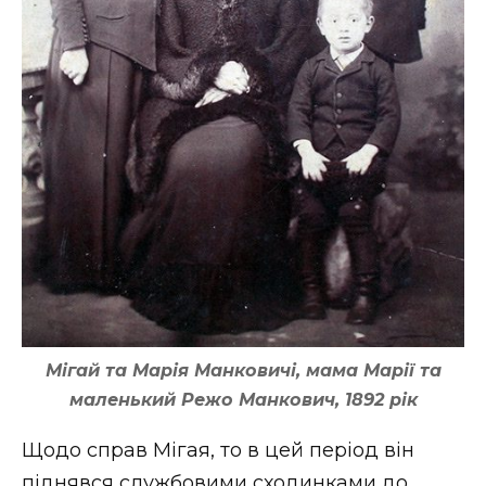
Мігай та Марія Манковичі, мама Марії та
маленький Режо Манкович, 1892 рік
Щодо справ Мігая, то в цей період він
піднявся службовими сходинками до