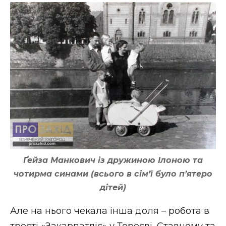
Ґейза Манкович із дружиною Ілоною та
чотирма синами (всього в сім’ї було п’ятеро
дітей)
Але на нього чекала інша доля – робота в
тресті «Закарпатліс» у Тересві, Ставному та