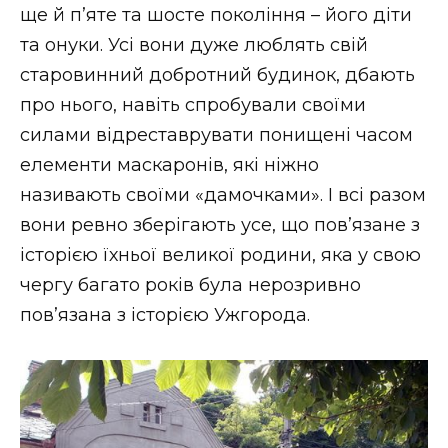
ще й п’яте та шосте покоління – його діти
та онуки. Усі вони дуже люблять свій
старовинний добротний будинок, дбають
про нього, навіть спробували своїми
силами відреставрувати понищені часом
елементи маскаронів, які ніжно
називають своїми «дамочками». І всі разом
вони ревно зберігають усе, що пов’язане з
історією їхньої великої родини, яка у свою
чергу багато років була нерозривно
пов’язана з історією Ужгорода.