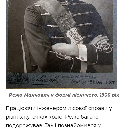
Режо Манкович у формі лісничого, 1906 рік
Працюючи інженером лісової справи у
різних куточках краю, Режо багато
подорожував. Так і познайомився у