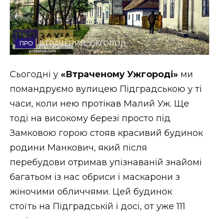
Стиль життя
Втрачений Ужгород
ВТРАЧЕНИЙ УЖГОРОД
Втрачений Ужгород (відеоверсія)
Сьогодні у
«Втраченому Ужгороді»
ми
помандруємо вулицею Підградською у ті
часи, коли нею протікав Малий Уж. Ще
ЗАКАРПАТСЬКІ НОВИНИ
тоді на високому березі просто під
Замковою горою стояв красивий будинок
НОВИНИ ЗАХІДНОЇ УКРАЇНИ
родини Манкович, який після
перебудови отримав упізнаваній знайомі
багатьом із нас обриси і маскарони з
ФОТО
жіночими обличчями. Цей будинок
стоїть на Підградській і досі, от уже 111