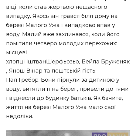
віці, коли став жертвою нещасного
випадку. Якось він грався біля дому на
березі Малого Ужа і випадково впав у
воду. Малий вже захлинався, коли його
помітили четверо молодих перехожих:
місцеві
хлопці ІштванШерфьозьо, Бейла Бруженяк
, Янош Вінар та пештській гість
Пал Гребор. Вони пірнули за дитиною у
воду, витягли її на берег, привели до тями
і віднесли до будинку батьків. Як бачите,
життя на березі Малого Ужа мало свої
недоліки.