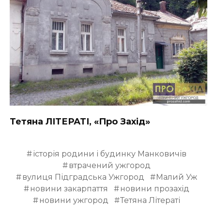
Тетяна ЛІТЕРАТІ, «Про Захід»
історія родини і будинку Манковичів
втрачений ужгород
вулиця Підградська Ужгород
Малий Уж
новини закарпаття
новини прозахід
новини ужгород
Тетяна Літераті