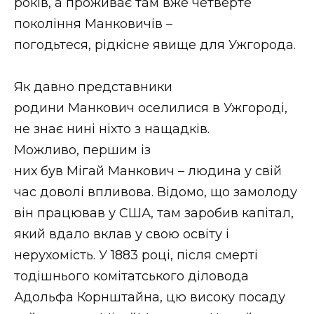
років, а проживає там вже четверте
ВІДЕО
покоління Манковичів –
погодьтеся, рідкісне явище для Ужгорода.
Як давно представники
родини Манкович оселилися в Ужгороді,
не знає нині ніхто з нащадків.
Можливо, першим із
них був Мігай Манкович – людина у свій
час доволі впливова. Відомо, що замолоду
він працював у США, там заробив капітал,
який вдало вклав у свою освіту і
нерухомість. У 1883 році, після смерті
тодішнього комітатського діловода
Адольфа Корнштайна, цю високу посаду