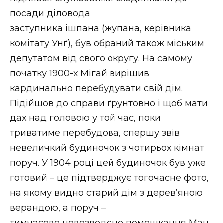
посади діловода
заступника ішпана (жупана, керівника
комітату Унґ), був обраний також міським
депутатом від свого округу. На самому
початку 1900-х Мігай вирішив
кардинально перебудувати свій дім.
Підійшов до справи ґрунтовно і щоб мати
дах над головою у той час, поки
триватиме перебудова, спершу звів
невеличкий будиночок з чотирьох кімнат
поруч. У 1904 році цей будиночок був уже
готовий – це підтверджує тогочасне фото,
на якому видно старий дім з дерев’яною
верандою, а поруч –
тимчасове новозведене помешкання Ман