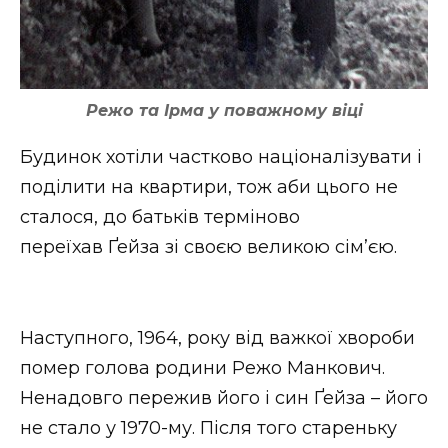
Режо та Ірма у поважному віці
Будинок хотіли частково націоналізувати і
поділити на квартири, тож аби цього не
сталося, до батьків терміново
переїхав Ґейза зі своєю великою сім’єю.
Наступного, 1964, року від важкої хвороби
помер голова родини Режо Манкович.
Ненадовго пережив його і син Ґейза – його
не стало у 1970-му. Після того стареньку