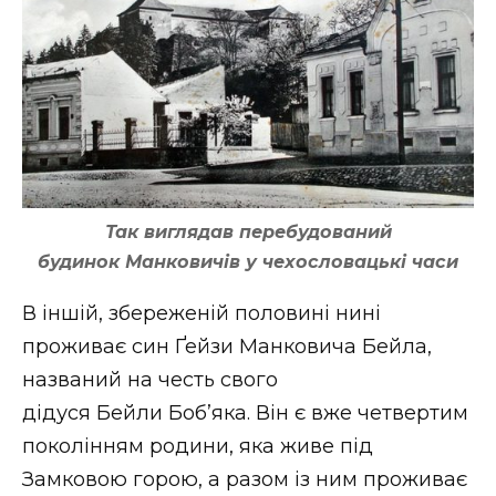
Так виглядав перебудований
будинок Манковичів у чехословацькі часи
В іншій, збереженій половині нині
проживає син Ґейзи Манковича Бейла,
названий на честь свого
дідуся Бейли Боб’яка. Він є вже четвертим
поколінням родини, яка живе під
Замковою горою, а разом із ним проживає