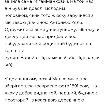
зайняв саме МігайМанкович. На той час
він був ще доволі молодим
чоловіком, який того ж року заручився з
місцевою дівчиною Антонією Колб.
Одружилися вони у наступному, 1884-му, й
десь у цей же час придбали або
побудували свій родинний будинок на
тодішній
вулиці Варойо (Підзамковій або Підградсь
кій).
У домашньому архіві Манковичів досі
зберігається прекрасне фото 1891 року, на
якому добре видно той, перший, будинок:
просторий, із красивою дерев’яною