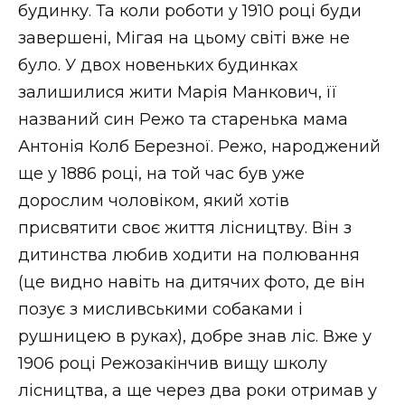
будинку. Та коли роботи у 1910 році буди
завершені, Мігая на цьому світі вже не
було. У двох новеньких будинках
залишилися жити Марія Манкович, її
названий син Режо та старенька мама
Антонія Колб Березної. Режо, народжений
ще у 1886 році, на той час був уже
дорослим чоловіком, який хотів
присвятити своє життя лісництву. Він з
дитинства любив ходити на полювання
(це видно навіть на дитячих фото, де він
позує з мисливськими собаками і
рушницею в руках), добре знав ліс. Вже у
1906 році Режозакінчив вищу школу
лісництва, а ще через два роки отримав у