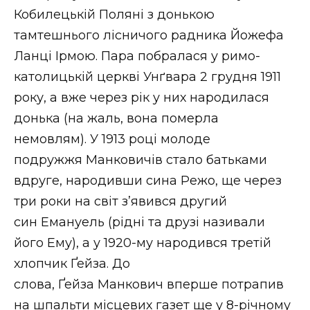
Кобилецькій Поляні з донькою
тамтешнього лісничого радника Йожефа
Ланці Ірмою. Пара побралася у римо-
католицькій церкві Унґвара 2 грудня 1911
року, а вже через рік у них народилася
донька (на жаль, вона померла
немовлям). У 1913 році молоде
подружжя Манковичів стало батьками
вдруге, народивши сина Режо, ще через
три роки на світ з’явився другий
син Емануель (рідні та друзі називали
його Ему), а у 1920-му народився третій
хлопчик Ґейза. До
слова, Ґейза Манкович вперше потрапив
на шпальти місцевих газет ще у 8-річному