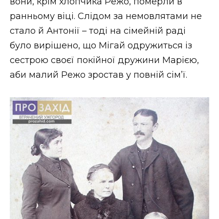
вони, крім хлопчика Режо, померли в
ранньому віці. Слідом за немовлятами не
стало й Антонії – тоді на сімейній раді
було вирішено, що Мігай одружиться із
сестрою своєї покійної дружини Марією,
аби малий Режо зростав у повній сім’ї.