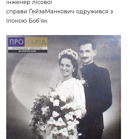
інженер лісової
справи ҐейзаМанкович одружився з
Ілоною Боб’як.