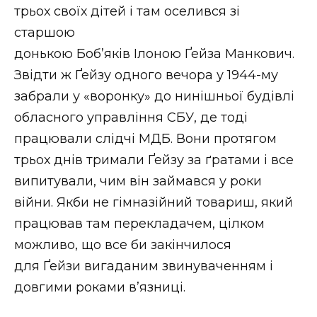
трьох своїх дітей і там оселився зі
старшою
донькою Боб’яків Ілоною Ґейза Манкович.
Звідти ж Ґейзу одного вечора у 1944-му
забрали у «воронку» до нинішньої будівлі
обласного управління СБУ, де тоді
працювали слідчі МДБ. Вони протягом
трьох днів тримали Ґейзу за ґратами і все
випитували, чим він займався у роки
війни. Якби не гімназійний товариш, який
працював там перекладачем, цілком
можливо, що все би закінчилося
для Ґейзи вигаданим звинуваченням і
довгими роками в’язниці.