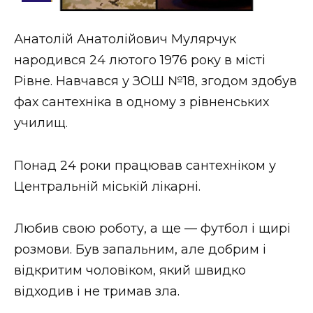
Стиль життя
Анатолій Анатолійович Мулярчук
Втрачений Ужгород
народився 24 лютого 1976 року в місті
Втрачений Ужгород (відеоверсія)
Рівне. Навчався у ЗОШ №18, згодом здобув
фах сантехніка в одному з рівненських
училищ.
ЗАКАРПАТСЬКІ НОВИНИ
Понад 24 роки працював сантехніком у
Центральній міській лікарні.
НОВИНИ ЗАХІДНОЇ УКРАЇНИ
Любив свою роботу, а ще — футбол і щирі
розмови. Був запальним, але добрим і
ФОТО
відкритим чоловіком, який швидко
відходив і не тримав зла.