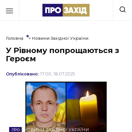
Перейти
до
РУБРИКИ
вмісту
Економіка
»
Головна
Новини Західної України
Здоров’я
У Рівному попрощаються з
Героєм
Культура
Освіта
Опубліковано:
17:00, 18.07.2025
Події
Політика
Соціум
Спорт
НОВИНИ ЗАХІДНОЇ УКРАЇНИ