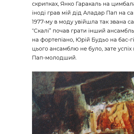
скрипках, Янко Гаракаль на цимбала
іноді грав мій дід Аладар Пап на са
1977-му в моду увійшла так звана сал
“Скалі” почав грати інший ансамбль
на фортепіано, Юрій Будьо на бас-гі
цього ансамблю не було, зате успіх 
Пап-молодший.