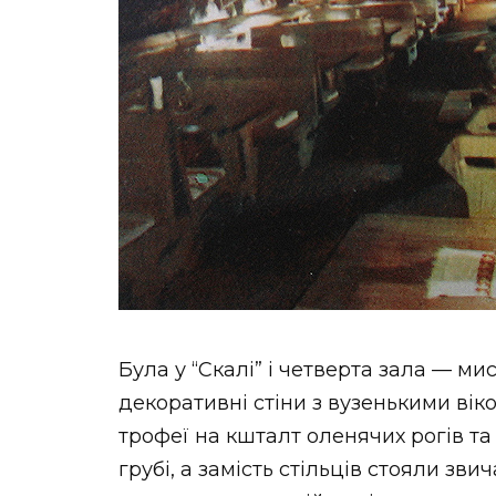
Була у “Скалі” і четверта зала — ми
декоративні стіни з вузенькими вік
трофеї на кшталт оленячих рогів т
грубі, а замість стільців стояли зв