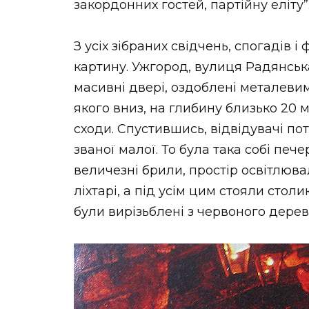
закордонних гостей, партійну еліту”
З усіх зібраних свідчень, спогадів 
картину. Ужгород, вулиця Радянська
масивні двері, оздоблені металевим
якого вниз, на глибину близько 20 м
сходи. Спустившись, відвідувачі пот
званої малої. То була така собі пече
величезні брили, простір освітлюва
ліхтарі, а під усім цим стояли столи
були вирізьблені з червоного дерев