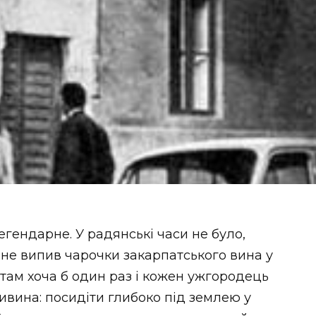
егендарне. У радянські часи не було,
 не випив чарочки закарпатського вина у
там хоча б один раз і кожен ужгородець
дивина: посидіти глибоко під землею у