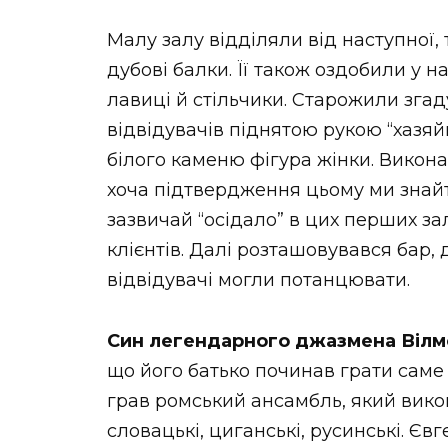
Малу залу відділяли від наступної, 
дубові балки. Її також оздобили у н
лавиці й стільчики. Старожили згаду
відвідувачів піднятою рукою “хазя
білого каменю фігура жінки. Викона
хоча підтвердження цьому ми знайт
зазвичай “осідало” в цих перших за
клієнтів. Далі розташовувався бар, 
відвідувачі могли потанцювати.
Син легендарного джазмена Вілм
що його батько починав грати саме у
грав ромський ансамбль, який викон
словацькі, циганські, русинські. Єв