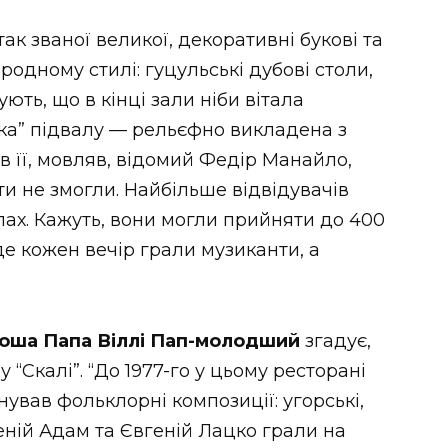
так званої великої, декоративні букові та
ародному стилі: гуцульські дубові столи,
ють, що в кінці зали ніби вітала
йка” підвалу — рельєфно викладена з
в її, мовляв, відомий Федір Манайло,
и не змогли. Найбільше відвідувачів
лах. Кажуть, вони могли прийняти до 400
де кожен вечір грали музиканти, а
оша Папа Віллі Пап-молодший
згадує,
 “Скалі”. “До 1977-го у цьому ресторані
ував фольклорні композиції: угорські,
геній Адам та Євгеній Лацко грали на