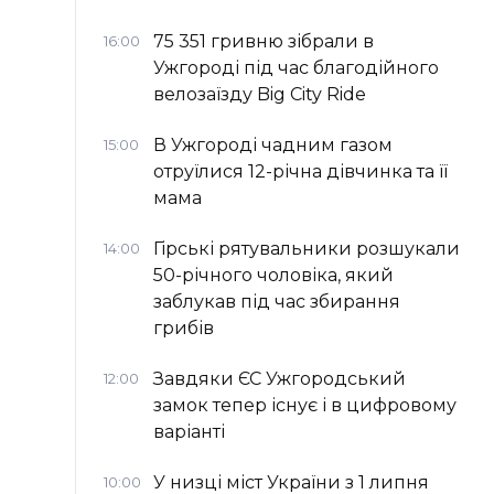
75 351 гривню зібрали в
16:00
Ужгороді під час благодійного
велозаїзду Big Сity Ride
В Ужгороді чадним газом
15:00
отруїлися 12-річна дівчинка та її
мама
Гірські рятувальники розшукали
14:00
50-річного чоловіка, який
заблукав під час збирання
грибів
Завдяки ЄС Ужгородський
12:00
замок тепер існує і в цифровому
варіанті
У низці міст України з 1 липня
10:00