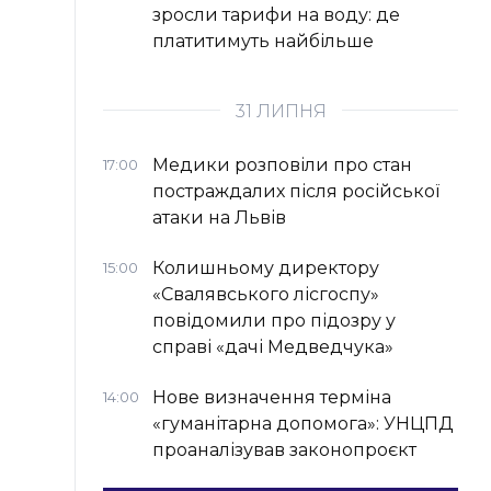
зросли тарифи на воду: де
платитимуть найбільше
31 ЛИПНЯ
Медики розповіли про стан
17:00
постраждалих після російської
атаки на Львів
Колишньому директору
15:00
«Свалявського лісгоспу»
повідомили про підозру у
справі «дачі Медведчука»
Нове визначення терміна
14:00
«гуманітарна допомога»: УНЦПД
проаналізував законопроєкт