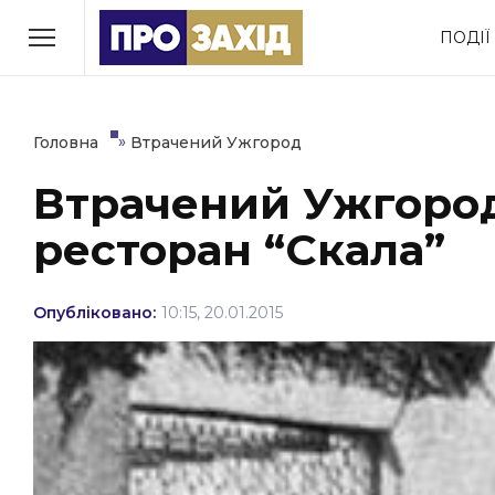
Перейти
ПОДІЇ
до
РУБРИКИ
вмісту
Економіка
Здоров’я
»
Головна
Втрачений Ужгород
Втрачений Ужгород
Політика
Соціум
ресторан “Скала”
Втрачений Ужгород
(відеоверсія)
Опубліковано:
10:15, 20.01.2015
ЗАКАРПАТСЬКІ НОВИНИ