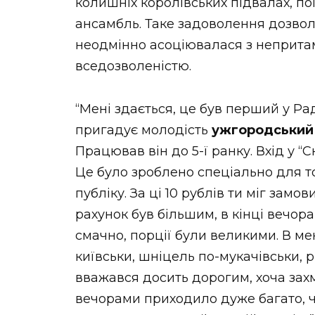
колишніх королівських підвалах, п
ансамбль. Таке задоволення дозволя
неодмінно асоціювалася з неприта
вседозволеністю.
“Мені здається, це був перший у Ра
пригадує молодість
ужгородський 
Працював він до 5-ї ранку. Вхід у “
Це було зроблено спеціально для т
публіку. За ці 10 рублів ти міг замо
рахунок був більшим, в кінці вечора
смачно, порції були великими. В ме
київськи, шніцель по-мукачівськи, р
вважався досить дорогим, хоча зах
вечорами приходило дуже багато, ча