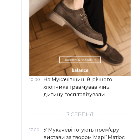
На Мукачівщині 8-річного
10:00
хлопчика травмував кінь:
дитину госпіталізували
3 СЕРПНЯ
У Мукачеві готують прем’єру
17:00
вистави за твором Марії Матіос