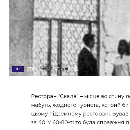
НОВИНИ ЗАХІДНОЇ УКРАЇНИ
ФОТО
ВІДЕО
ВТРАЧЕНИЙ УЖГОРОД
Ресторан “Скала” – місце воістину л
мабуть, жодного туриста, котрий би
цьому підземному ресторані. Бував 
за 40. У 60-80-ті то була справжня 