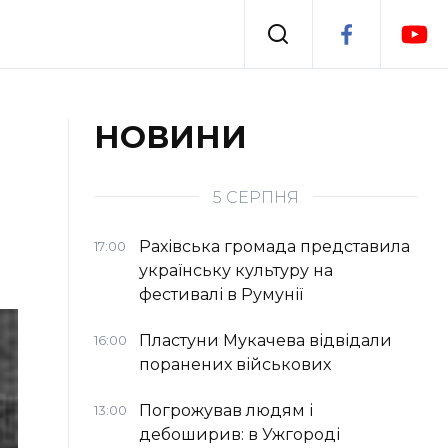
Події
НОВИНИ
я
Втрачений Ужгород
5 СЕРПНЯ
Рахівська громада представила
17:00
українську культуру на
фестивалі в Румунії
Пластуни Мукачева відвідали
16:00
поранених військових
Погрожував людям і
13:00
дебоширив: в Ужгороді