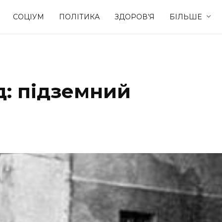
СОЦІУМ
ПОЛІТИКА
ЗДОРОВ’Я
БІЛЬШЕ
Культура
Освіта
: підземний
Спорт
Стиль житт