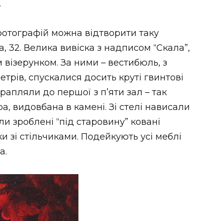
.
і фотографій можна відтворити таку
, 32. Велика вивіска з надписом “Скала”,
 візерунком. За ними – вестибюль, з
етрів, спускалися досить круті гвинтові
рапляли до першої з п’яти зал – так
ра, видовбана в камені. Зі стелі нависали
ли зроблені “під старовину” ковані
ки зі стільчиками. Подейкують усі меблі
а.