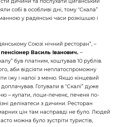
оїсти дичини та послухати циганський
ли собі в особливі дні, тому “Скала”
манною у радянські часи розкішшю і
дянському Союзі нічний ресторан”, –
пенсіонер Василь Іванович.
–
Скалу” був платним, коштував 10 рублів.
ого, аби відсіяти неплатоспроможну
вити їжу і напої з меню. Якщо кінцевий
 доплачував. Готували в “Скалі” дуже
ню – купати, лоци-печенє, печеня по-
ізні делікатеси з дичини. Ресторан
марних цін там насправді не було. Людей
сто можна було зустріти туристів,