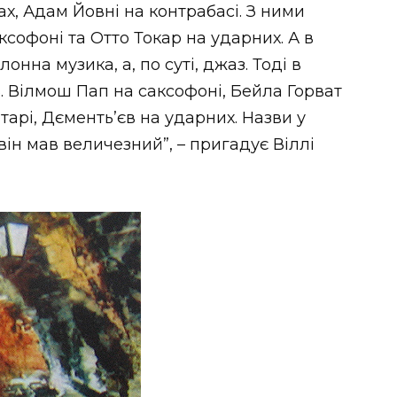
х, Адам Йовні на контрабасі. З ними
ксофоні та Отто Токар на ударних. А в
онна музика, а, по суті, джаз. Тоді в
. Вілмош Пап на саксофоні, Бейла Горват
тарі, Дєменть’єв на ударних. Назви у
він мав величезний”, – пригадує Віллі