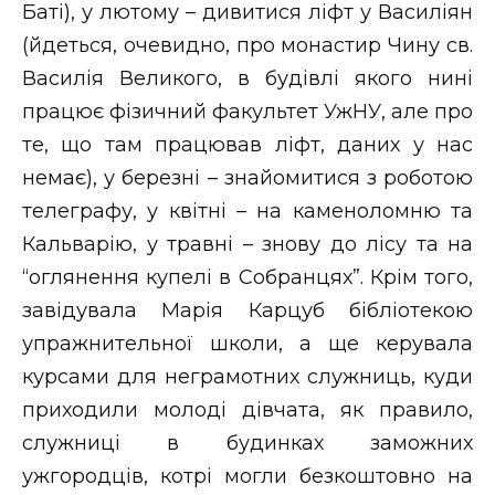
Баті), у лютому – дивитися ліфт у Василіян
(йдеться, очевидно, про монастир Чину св.
Василія Великого, в будівлі якого нині
працює фізичний факультет УжНУ, але про
те, що там працював ліфт, даних у нас
немає), у березні – знайомитися з роботою
телеграфу, у квітні – на каменоломню та
Кальварію, у травні – знову до лісу та на
“оглянення купелі в Собранцях”. Крім того,
завідувала Марія Карцуб бібліотекою
упражнительної школи, а ще керувала
курсами для неграмотних служниць, куди
приходили молоді дівчата, як правило,
служниці в будинках заможних
ужгородців, котрі могли безкоштовно на