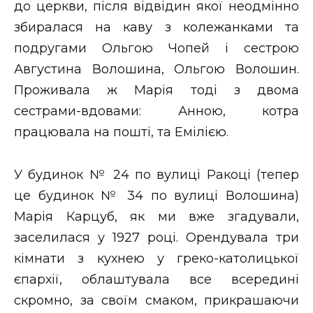
до церкви, після відвідин якої неодмінно
збиралася на каву з колежанками та
подругами Ольгою Чопей і сестрою
Августина Волошина, Ольгою Волошин.
Проживала ж Марія тоді з двома
сестрами-вдовами: Анною, котра
працювала на пошті, та Емілією.
У будинок № 24 по вулиці Ракоці (тепер
це будинок № 34 по вулиці Волошина)
Марія Карцуб, як ми вже згадували,
заселилася у 1927 році. Орендувала три
кімнати з кухнею у греко-католицької
єпархії, облаштувала все всередині
скромно, за своїм смаком, прикрашаючи