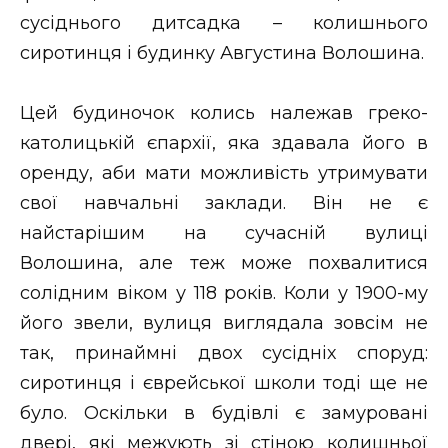
ВІДЕО
сусіднього дитсадка – колишнього
сиротинця і будинку Августина Волошина.
Цей будиночок колись належав греко-
католицькій єпархії, яка здавала його в
оренду, аби мати можливість утримувати
свої навчальні заклади. Він не є
найстарішим на сучасній вулиці
Волошина, але теж може похвалитися
солідним віком у 118 років. Коли у 1900-му
його звели, вулиця виглядала зовсім не
так, принаймні двох сусідніх споруд:
сиротинця і єврейської школи тоді ще не
було. Оскільки в будівлі є замуровані
двері, які межують зі стіною колишньої