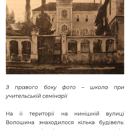
З правого боку фото – школа при
учительській семінарії
На її території на нинішній вулиці
Волошина знаходилося кілька будівель: