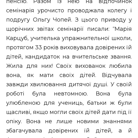
пенсію. Разом із нею на відпочинок
семінарія урочисто проводжала колегу і
подругу Ольгу Чопей. З цього приводу у
щорічних звітах семінарії писали: “Марія
Карцуб, учителька упражнительної школи,
протягом 33 років виховувала довірених їй
дітей, кандидаток на вчительське звання.
Жила для них! Своїх вихованок любила
вона, як мати своїх дітей. Відчувала
завжди хвилювання дитячої душі. У своїй
роботі була невтомною. Вона була
улюбленою для учениць, батьки ж були
щасливі, якщо могли своїх дітей дати під її
опіку. Вона не лише новими знаннями
збагачувала довірених їй дітей, а й