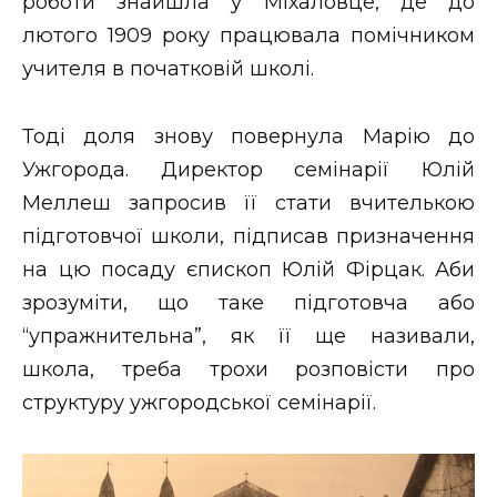
роботи знайшла у Міхаловце, де до
лютого 1909 року працювала помічником
учителя в початковій школі.
Тоді доля знову повернула Марію до
Ужгорода. Директор семінарії Юлій
Меллеш запросив її стати вчителькою
підготовчої школи, підписав призначення
на цю посаду єпископ Юлій Фірцак. Аби
зрозуміти, що таке підготовча або
“упражнительна”, як її ще називали,
школа, треба трохи розповісти про
структуру ужгородської семінарії.