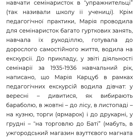
навчати семінаристок в “упражнительці”
(так називали школу її учениці). Крім
педагогічної практики, Марія проводила
для семінаристок багато гурткових занять,
навчала їх рукоділлю, готувала до
дорослого самостійного життя, водила на
екскурсії. До прикладу, у звіті діяльності
семінарії за 1935-1936 навчальний рік,
написано, що Марія Карцуб в рамках
педагогічних екскурсій водила дівчат: у
вересні – дивитися, як вибирають
бараболю, в жовтні – до лісу, в листопаді –
на кузню, торги (ярмарок) і до друкарні, у
грудні – “на торговлю до Баті” (мабуть, в
ужгородський магазин взуттєвого магната