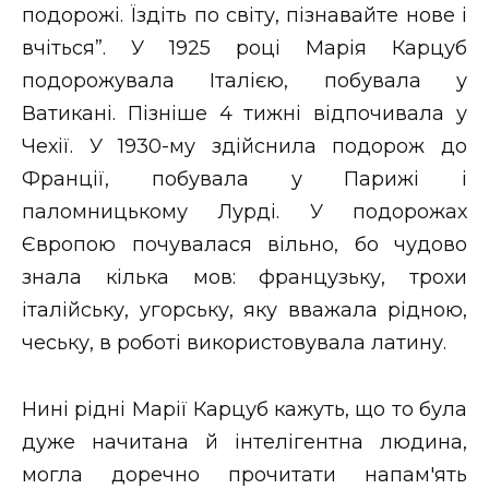
подорожі. Їздіть по світу, пізнавайте нове і
вчіться”. У 1925 році Марія Карцуб
подорожувала Італією, побувала у
Ватикані. Пізніше 4 тижні відпочивала у
Чехії. У 1930-му здійснила подорож до
Франції, побувала у Парижі і
паломницькому Лурді. У подорожах
Європою почувалася вільно, бо чудово
знала кілька мов: французьку, трохи
італійську, угорську, яку вважала рідною,
чеську, в роботі використовувала латину.
Нині рідні Марії Карцуб кажуть, що то була
дуже начитана й інтелігентна людина,
могла доречно прочитати напам'ять