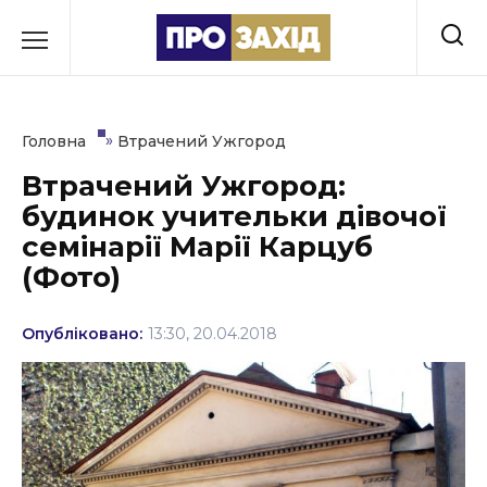
Перейти
до
РУБРИКИ
вмісту
Економіка
»
Головна
Втрачений Ужгород
Здоров’я
Втрачений Ужгород:
будинок учительки дівочої
Культура
семінарії Марії Карцуб
Освіта
(Фото)
Події
Опубліковано:
13:30, 20.04.2018
Політика
Соціум
Спорт