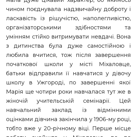
мала дуже цікавий характер, бо якимось
чином поєднувала надзвичайну доброту і
ласкавість із рішучістю, наполегливістю,
організаторськими здібностями та
умінням стійко витримувати невдачі. Вона
з дитинства була дуже самостійною і
любила вчитися, тож після завершення
початкової школи у місті Міхаловце,
батьки відправили її навчатися у дівочу
школу в Ужгороді, по завершенні якої
Марія ще чотири роки навчалася тут же в
жіночій учительській семінарії. Цей
навчальний заклад із відмінними
оцінками дівчина закінчила у 1906-му році,
тобто вже у 20-річному віці. Перше місце