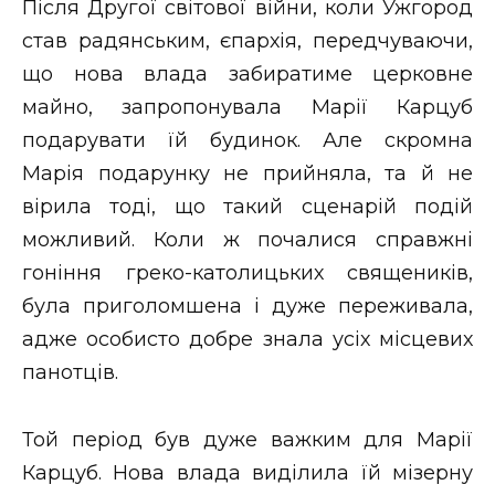
Після Другої світової війни, коли Ужгород
став радянським, єпархія, передчуваючи,
що нова влада забиратиме церковне
майно, запропонувала Марії Карцуб
подарувати їй будинок. Але скромна
Марія подарунку не прийняла, та й не
вірила тоді, що такий сценарій подій
можливий. Коли ж почалися справжні
гоніння греко-католицьких священиків,
була приголомшена і дуже переживала,
адже особисто добре знала усіх місцевих
панотців.
Той період був дуже важким для Марії
Карцуб. Нова влада виділила їй мізерну