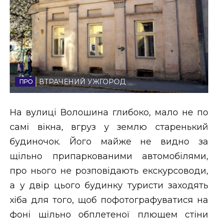
Стиль життя
Втрачений Ужгород
Втрачений Ужгород (відеоверсія)
ВТРАЧЕНИЙ УЖГОРОД
ЗАКАРПАТСЬКІ НОВИНИ
На вулиці Волошина глибоко, мало не по
самі вікна, вгруз у землю старенький
будиночок. Його майже не видно за
НОВИНИ ЗАХІДНОЇ УКРАЇНИ
щільно припаркованими автомобілями,
про нього не розповідають екскурсоводи,
ФОТО
а у двір цього будинку туристи заходять
хіба для того, щоб пофотографуватися на
фоні щільно обплетеної плющем стіни