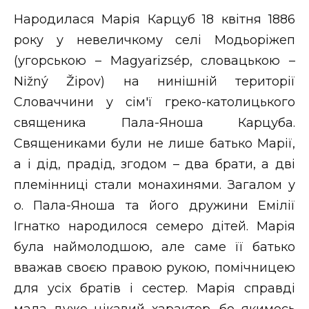
Народилася Марія Карцуб 18 квітня 1886
року у невеличкому селі Модьоріжеп
(угорською – Magyarizsép, словацькою –
Nižný Žipov) на нинішній території
Словаччини у сім'ї греко-католицького
священика Пала-Яноша Карцуба.
Священиками були не лише батько Марії,
а і дід, прадід, згодом – два брати, а дві
племінниці стали монахинями. Загалом у
о. Пала-Яноша та його дружини Емілії
Ігнатко народилося семеро дітей. Марія
була наймолодшою, але саме її батько
вважав своєю правою рукою, помічницею
для усіх братів і сестер. Марія справді