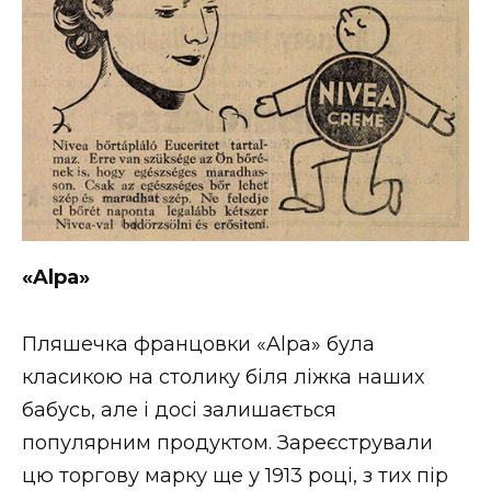
«
Alpa
»
Пляшечка францовки «Alpa» була
класикою на столику біля ліжка наших
бабусь, але і досі залишається
популярним продуктом. Зареєстрували
цю торгову марку ще у 1913 році, з тих пір