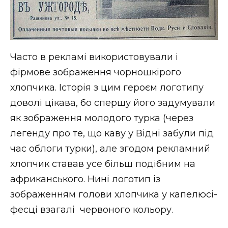
Часто в рекламі використовували і
фірмове зображення чорношкірого
хлопчика. Історія з цим героєм логотипу
доволі цікава, бо спершу його задумували
як зображення молодого турка (через
легенду про те, що каву у Відні забули під
час облоги турки), але згодом рекламний
хлопчик ставав усе більш подібним на
африканського. Нині логотип із
зображенням голови хлопчика у капелюсі-
фесці взагалі червоного кольору.