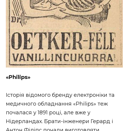
«
Philips
»
Історія відомого бренду електроніки та
медичного обладнання «Philips» теж
почалася у 1891 році, але вже у
Нідерландах. Брати-інженери Герард і
Антон Філіпс почали виготовляти