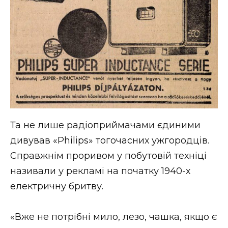
Та не лише радіоприймачами єдиними
дивував «Philips» тогочасних ужгородців.
Справжнім проривом у побутовій техніці
називали у рекламі на початку 1940-х
електричну бритву.
«Вже не потрібні мило, лезо, чашка, якщо є