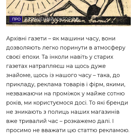
Стиль життя
ВТРАЧЕНИЙ УЖГОРОД
Втрачений Ужгород
Втрачений Ужгород (відеоверсія)
Архівні газети – як машини часу, вони
дозволяють легко поринути в атмосферу
своєї епохи. Та інколи навіть у старих
ЗАКАРПАТСЬКІ НОВИНИ
газетах натрапляєш на щось дуже
знайоме, щось із нашого часу – така, до
прикладу, реклама товарів і фірм, якими,
НОВИНИ ЗАХІДНОЇ УКРАЇНИ
незважаючи на проміжок у майже сотню
років, ми користуємося досі. То які бренди
не зникають з полиць наших магазинів
ФОТО
вже тривалий час – розкажемо далі. І
просимо не вважати цю статтю рекламою.