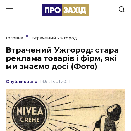
Перейти
до
РУБРИКИ
вмісту
Економіка
»
Головна
Втрачений Ужгород
Здоров’я
Втрачений Ужгород: стара
реклама товарів і фірм, які
Культура
ми знаємо досі (Фото)
Освіта
Опубліковано:
19:51, 15.01.2021
Події
Політика
Соціум
Спорт