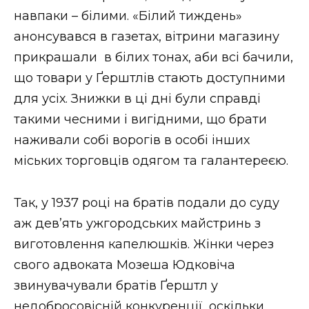
навпаки – білими. «Білий тиждень»
анонсувався в газетах, вітрини магазину
прикрашали в білих тонах, аби всі бачили,
що товари у Ґерштлів стають доступними
для усіх. Знижки в ці дні були справді
такими чесними і вигідними, що брати
наживали собі ворогів в особі інших
міських торговців одягом та галантереєю.
Так, у 1937 році на братів подали до суду
аж дев’ять ужгородських майстринь з
виготовлення капелюшків. Жінки через
свого адвоката Мозеша Юдковіча
звинувачували братів Ґерштл у
недобросовісній конкуренції, оскільки