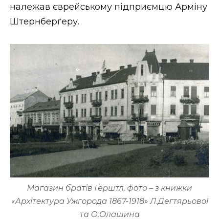
належав єврейському підприємцю Арміну
Штернберґеру.
Магазин братів Ґерштл, фото – з книжки
«Архітектура Ужгорода 1867-1918» Л.Дегтярьової
та О.Олашина