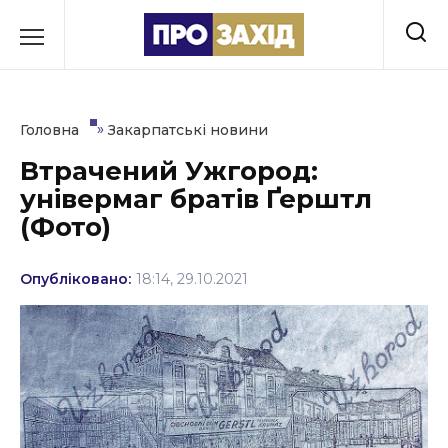
Перейти
до
РУБРИКИ
вмісту
Економіка
»
Головна
Закарпатські новини
Здоров’я
Втрачений Ужгород:
універмаг братів Ґерштл
Культура
(Фото)
Освіта
Опубліковано:
18:14, 29.10.2021
Події
Політика
Соціум
Спорт