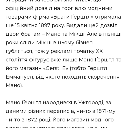
офіційний дозвіл на торгівлю модними
товарами фірма «Брати Ґерштл» отримала
ще 15 квітня 1897 року. Видали цей дозвіл
двом братам – Мано та Мікші. Але в пізніші
роки сліди Мікші в цьому бізнесі
губляться, тож у рекламі початку ХХ
століття фігурує вже лише Мано Ґерштл та
його магазин «Gerstl E» (тобто Ґерштл
Еммануел, від якого походить скорочення
Мано).
Мано Ґерштл народився в Ужгороді, за
даними різних переписів, чи-то в 1871-му,
чи-то в 1872 році. Його магазин модного