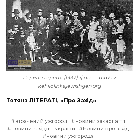
Родина Ґерштл (1937), фото – з сайту
kehilalinks.jewishgen.org
Тетяна ЛІТЕРАТІ, «Про Захід»
втрачений ужгород
новини закарпаття
новини західної україни
Новини про захід
новини ужгорода