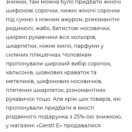
знижки, там можна було придбати жіночі
шифонові сорочки, нижні жіночі сорочки
під сукню з ніжним ажуром, різноманітні
ридикюлі, жабо, батистові носовички,
шкіряні рукавчики всіх кольорів,
шкарпетки, ніжне мило, парфуми у
скляних пляшечках. Чоловікам
пропонували широкий вибір сорочок,
кальсонів, шовкових краваток та
метеликів, шифонових носовичків,
плетених шкарпеток, різноманітних
рукавичок тощо. Але крім цих товарів, які
пропонували придбати в якості
різдвяного подарунка з 25%-ою знижкою,
у магазині «Gerstl E» продавалися