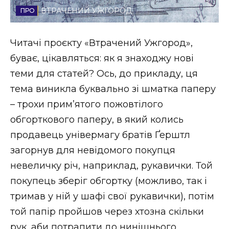
ВТРАЧЕНИЙ УЖГОРОД
Стиль життя
Втрачений Ужгород
Читачі проєкту «Втрачений Ужгород»,
буває, цікавляться: як я знаходжу нові
Втрачений Ужгород (відеоверсія)
теми для статей? Ось, до прикладу, ця
тема виникла буквально зі шматка паперу
– трохи прим’ятого пожовтілого
ЗАКАРПАТСЬКІ НОВИНИ
обгорткового паперу, в який колись
продавець універмагу братів Ґерштл
загорнув для невідомого покупця
НОВИНИ ЗАХІДНОЇ УКРАЇНИ
невеличку річ, наприклад, рукавички. Той
покупець зберіг обгортку (можливо, так і
ФОТО
тримав у ній у шафі свої рукавички), потім
той папір пройшов через хтозна скільки
рук, аби потрапити до нинішнього