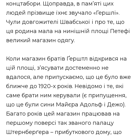
концтабори. Щоправда, в пам’яті цих
людей прізвище їхнє звучало «Гершлі».
Чули довгожителі Швабської і про те, що
ця родина мала на нинішній площі Петефі
великий магазин одягу.
Коли магазин братів Ґерштл відкрився на
цій площі, з’ясувати достеменно не
вдалося, але припускаємо, що це було вже
ближче до 1920-х років. Невідомо і те, які
саме брати ним керували (є припущення,
що це були сини Майєра Адольф і Дежо).
Багато років цей магазин працював на
першому поверсі так званого палацу
Штернберґера – прибуткового дому, що