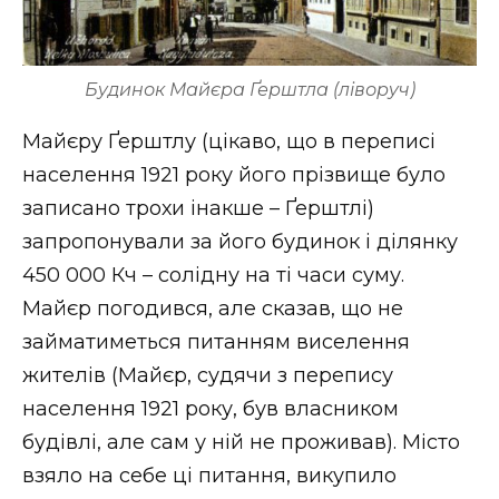
Будинок Майєра Ґерштла (ліворуч)
Майєру Ґерштлу (цікаво, що в переписі
населення 1921 року його прізвище було
записано трохи інакше – Ґерштлі)
запропонували за його будинок і ділянку
450 000 Кч – солідну на ті часи суму.
Майєр погодився, але сказав, що не
займатиметься питанням виселення
жителів (Майєр, судячи з перепису
населення 1921 року, був власником
будівлі, але сам у ній не проживав). Місто
взяло на себе ці питання, викупило