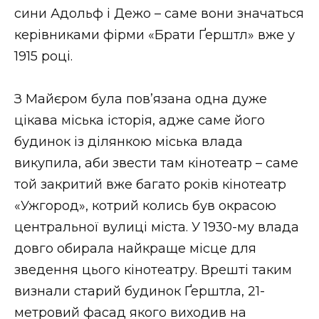
сини Адольф і Дежо – саме вони значаться
керівниками фірми «Брати Ґерштл» вже у
1915 році.
З Майєром була пов’язана одна дуже
цікава міська історія, адже саме його
будинок із ділянкою міська влада
викупила, аби звести там кінотеатр – саме
той закритий вже багато років кінотеатр
«Ужгород», котрий колись був окрасою
центральної вулиці міста. У 1930-му влада
довго обирала найкраще місце для
зведення цього кінотеатру. Врешті таким
визнали старий будинок Ґерштла, 21-
метровий фасад якого виходив на