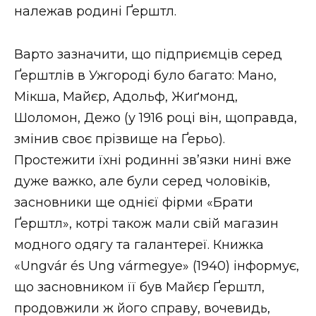
належав родині Ґерштл.
Варто зазначити, що підприємців серед
Ґерштлів в Ужгороді було багато: Мано,
Мікша, Майєр, Адольф, Жиґмонд,
Шоломон, Дежо (у 1916 році він, щоправда,
змінив своє прізвище на Ґерьо).
Простежити їхні родинні зв’язки нині вже
дуже важко, але були серед чоловіків,
засновники ще однієї фірми «Брати
Ґерштл», котрі також мали свій магазин
модного одягу та галантереї. Книжка
«Ungvár és Ung vármegye» (1940) інформує,
що засновником її був Майєр Ґерштл,
продовжили ж його справу, вочевидь,