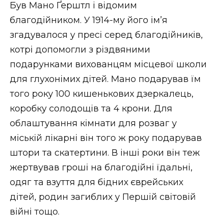
Був Мано Ґерштл і відомим
благодійником. У 1914-му його ім’я
згадувалося у пресі серед благодійників,
котрі допомогли з різдвяними
подарунками вихованцям місцевої школи
для глухонімих дітей. Мано подарував їм
того року 100 кишенькових дзеркалець,
коробку солодощів та 4 крони. Для
облаштування кімнати для розваг у
міській лікарні він того ж року подарував
штори та скатертини. В інші роки він теж
жертвував гроші на благодійні їдальні,
одяг та взуття для бідних єврейських
дітей, родин загиблих у Першій світовій
війні тощо.