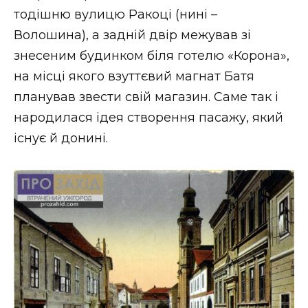
тодішню вулицю Ракоці (нині –
Волошина), а задній двір межував зі
знесеним будинком біля готелю «Корона»,
на місці якого взуттєвий магнат Батя
планував звести свій магазин. Саме так і
народилася ідея створення пасажу, який
існує й донині.