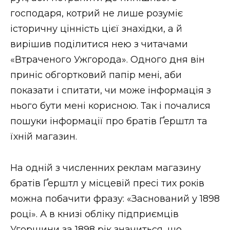
ВІДЕО
господаря, котрий не лише розуміє
історичну цінність цієї знахідки, а й
вирішив поділитися нею з читачами
«Втраченого Ужгорода». Одного дня він
приніс обгортковий папір мені, аби
показати і спитати, чи може інформація з
нього бути мені корисною. Так і почалися
пошуки інформації про братів Ґерштл та
їхній магазин.
На одній з численних реклам магазину
братів Ґерштл у місцевій пресі тих років
можна побачити фразу: «Заснований у 1898
році». А в книзі обліку підприємців
Угорщини за 1898 рік значиться, що