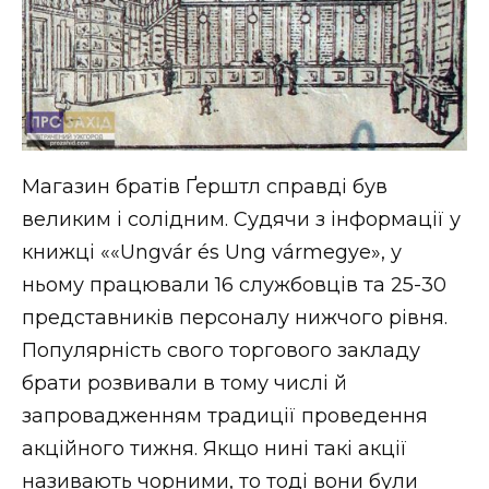
Магазин братів Ґерштл справді був
великим і солідним. Судячи з інформації у
книжці ««Ungvár és Ung vármegye», у
ньому працювали 16 службовців та 25-30
представників персоналу нижчого рівня.
Популярність свого торгового закладу
брати розвивали в тому числі й
запровадженням традиції проведення
акційного тижня. Якщо нині такі акції
називають чорними, то тоді вони були