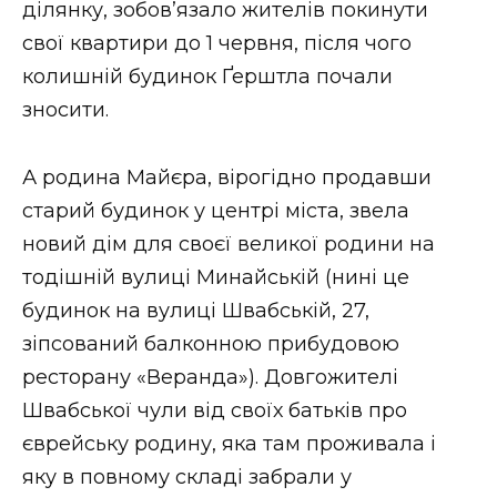
ділянку, зобов’язало жителів покинути
свої квартири до 1 червня, після чого
колишній будинок Ґерштла почали
зносити.
А родина Майєра, вірогідно продавши
старий будинок у центрі міста, звела
новий дім для своєї великої родини на
тодішній вулиці Минайській (нині це
будинок на вулиці Швабській, 27,
зіпсований балконною прибудовою
ресторану «Веранда»). Довгожителі
Швабської чули від своїх батьків про
єврейську родину, яка там проживала і
яку в повному складі забрали у