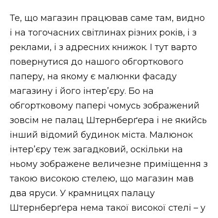
Те, що магазин працював саме там, видно
і на тогочасних світлинах різних років, і з
реклами, і з адресних книжок. І тут варто
повернутися до нашого обгорткового
паперу, на якому є малюнки фасаду
магазину і його інтер’єру. Бо на
обгортковому папері чомусь зображений
зовсім не палац Штернберґера і не якийсь
інший відомий будинок міста. Малюнок
інтер’єру теж загадковий, оскільки на
ньому зображене величезне приміщення з
такою високою стелею, що магазин мав
два яруси. У крамницях палацу
Штернберґера нема такої високої стелі – у