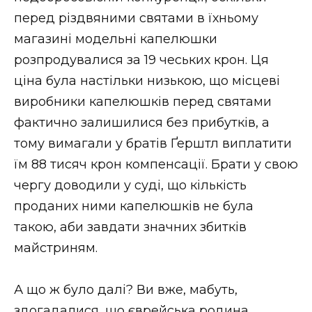
перед різдвяними святами в їхньому
магазині модельні капелюшки
розпродувалися за 19 чеських крон. Ця
ціна була настільки низькою, що місцеві
виробники капелюшків перед святами
фактично залишилися без прибутків, а
тому вимагали у братів Ґерштл виплатити
їм 88 тисяч крон компенсації. Брати у свою
чергу доводили у суді, що кількість
проданих ними капелюшків не була
такою, аби завдати значних збитків
майстриням.
А що ж було далі? Ви вже, мабуть,
здогадалися, що єврейська родина