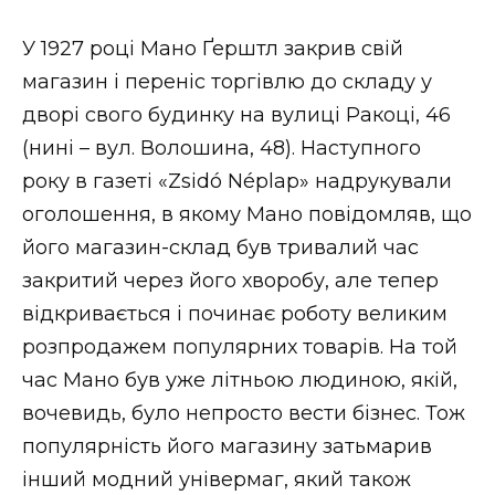
У 1927 році Мано Ґерштл закрив свій
магазин і переніс торгівлю до складу у
дворі свого будинку на вулиці Ракоці, 46
(нині – вул. Волошина, 48). Наступного
року в газеті «Zsidó Néplap» надрукували
оголошення, в якому Мано повідомляв, що
його магазин-склад був тривалий час
закритий через його хворобу, але тепер
відкривається і починає роботу великим
розпродажем популярних товарів. На той
час Мано був уже літньою людиною, якій,
вочевидь, було непросто вести бізнес. Тож
популярність його магазину затьмарив
інший модний універмаг, який також