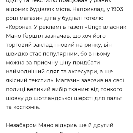
одягу та текстилю працював у різних
відомих будівлях міста. Наприклад, у 1903
році магазин діяв у будівлі готелю
«Корона». У рекламі в газеті «Ung» власник
Мано Ґерштл зазначав, що хоч його
торговий заклад і новий на ринку, він
швидко стає популярним, бо в ньому
можна за приємну ціну придбати
наймодніший одяг та аксесуари, а ще
якісний текстиль. Магазин завозив на свої
полиці великий вибір тканин: від тонкого
шовку до шотландської шерсті для пальт
та костюмів.
Незабаром Мано відкрив ще й другий