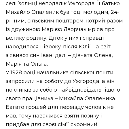
селі Холмці неподалік Ужгорода. Її батько
Михайло Опаленик був тоді молодим, 24-
річним, сільським поштарем, котрий разом
із дружиною Марією Яворчак мріяв про
велику родину. Діток у них і справді
народилося нівроку: після Юлії на світ
з’явився син Іван, далі – дівчата Олена,
Марія та Ольга.
У 1928 році начальника сільської пошти
запросили на роботу до Ужгорода, а він
покликав за собою найвідповідальнішого
свого працівника – Михайла Опаленика.
Багато грошей для переїзду чоловік не
мав, тому наважився взяти позику і
придбав для своєї сім’ї скромний