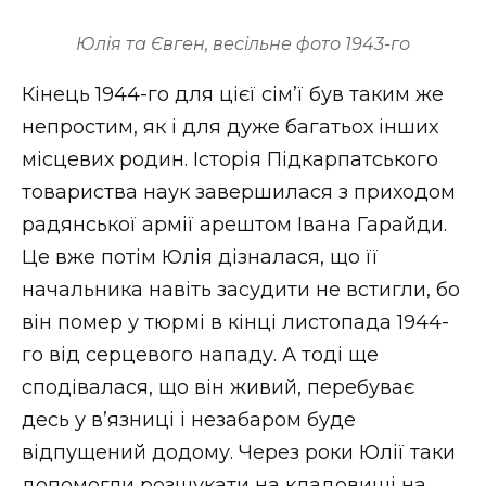
Юлія та Євген, весільне фото 1943-го
Кінець 1944-го для цієї сім’ї був таким же
непростим, як і для дуже багатьох інших
місцевих родин. Історія Підкарпатського
товариства наук завершилася з приходом
радянської армії арештом Івана Гарайди.
Це вже потім Юлія дізналася, що її
начальника навіть засудити не встигли, бо
він помер у тюрмі в кінці листопада 1944-
го від серцевого нападу. А тоді ще
сподівалася, що він живий, перебуває
десь у в’язниці і незабаром буде
відпущений додому. Через роки Юлії таки
допомогли розшукати на кладовищі на