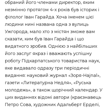
обраний його членами директор, яким
незмінно протягом 4-х років був історик і
філолог Іван Гарайда. Хоча іменем цієї
людини нині названа одна з вулиць
Ужгорода, мало хто з містян зможе вам
сказати, ким був Іван Гарайда і що
видатного зробив. Однією з найбільших
його заслуг якраз і вважають успішну
роботу Підкарпатського товариства наук,
яке видавало одразу три періодичні
видання: науковий журнал «Зоря-Hajnal»,
газети «Литературна Недѣля», «Руська
молодежь», а також щорічний календар. У
цих виданнях відомі автори (краєзнавець
Петро Сова, художник Адальберт Ерделі,