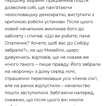
першому зібранні працівників пошти
дозволив собі, ще пам’ятаючи
чехословацьку демократію, виступити з
критикою роботи установи. Після цього
новий начальник викликав його до
кабінету і спитав: «Що ви робите, пане
Опаленик? Хочете, щоб вас до Сибіру
забрали?», на що Михайло, щиро
дивуючись, відповів, що не сказав же
нічого такого – лише правду. Його забрали
на «воронку» з дому серед ночі,
страшенно перелякавши усіх членів сім’ї,
але на ранок відпустили – начальство
пошти заступилося. Забігаючи наперед,
скажемо, що після цього він ніколи