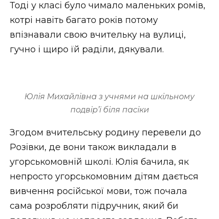
Тоді у класі було чимало маленьких ромів,
котрі навіть багато років потому
впізнавали свою вчительку на вулиці,
гучно і щиро їй раділи, дякували.
Юлія Михайлівна з учнями на шкільному
подвір’ї біля пасіки
Згодом вчительську родину перевели до
Розівки, де вони також викладали в
угорськомовній школі. Юлія бачила, як
непросто угорськомовним дітям дається
вивчення російської мови, тож почала
сама розробляти підручник, який би