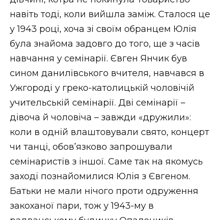
навіть тоді, коли вийшла заміж. Сталося це
у 1943 році, хоча зі своїм обранцем Юлія
була знайома задовго до того, ще з часів
навчання у семінарії. Євген Янчик був
сином данилівського вчителя, навчався в
Ужгороді у греко-католицькій чоловічій
учительській семінарії. Дві семінарії –
дівоча й чоловіча – завжди «дружили»:
коли в одній влаштовували свято, концерт
чи танці, обов’язково запрошували
семінаристів з іншої. Саме так на якомусь
заході познайомилися Юлія з Євгеном.
Батьки не мали нічого проти одруження
закоханої пари, тож у 1943-му в