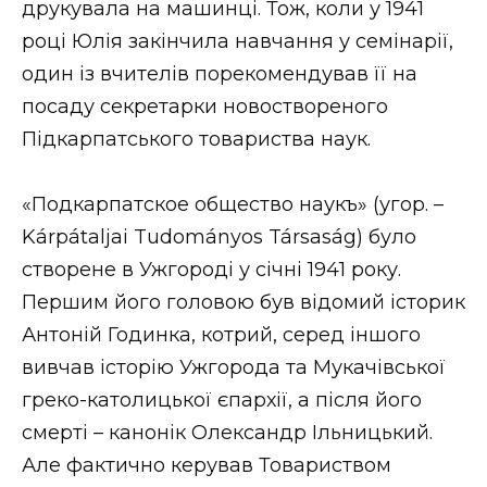
друкувала на машинці. Тож, коли у 1941
році Юлія закінчила навчання у семінарії,
один із вчителів порекомендував її на
посаду секретарки новоствореного
Підкарпатського товариства наук.
«Подкарпатское общество наукъ» (угор. –
Kárpátaljai Tudományos Társaság) було
створене в Ужгороді у січні 1941 року.
Першим його головою був відомий історик
Антоній Годинка, котрий, серед іншого
вивчав історію Ужгорода та Мукачівської
греко-католицької єпархії, а після його
смерті – канонік Олександр Ільницький.
Але фактично керував Товариством