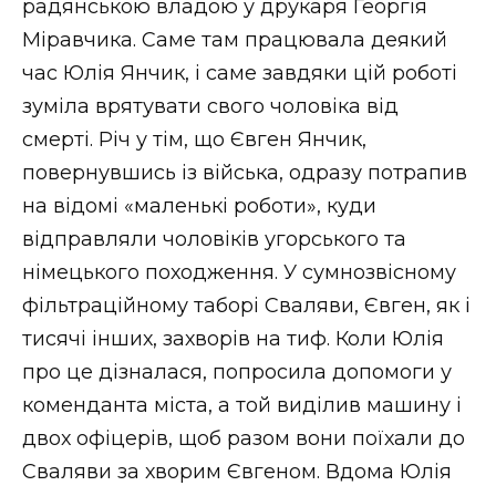
радянською владою у друкаря Георгія
Міравчика. Саме там працювала деякий
час Юлія Янчик, і саме завдяки цій роботі
зуміла врятувати свого чоловіка від
смерті. Річ у тім, що Євген Янчик,
повернувшись із війська, одразу потрапив
на відомі «маленькі роботи», куди
відправляли чоловіків угорського та
німецького походження. У сумнозвісному
фільтраційному таборі Сваляви, Євген, як і
тисячі інших, захворів на тиф. Коли Юлія
про це дізналася, попросила допомоги у
коменданта міста, а той виділив машину і
двох офіцерів, щоб разом вони поїхали до
Сваляви за хворим Євгеном. Вдома Юлія