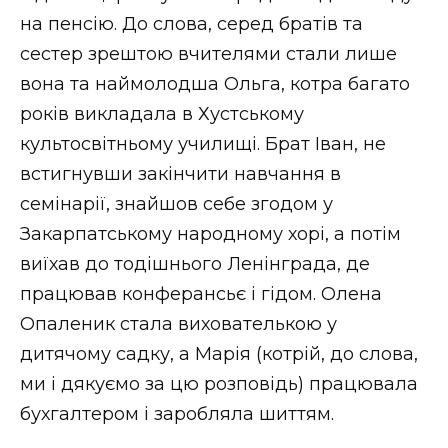
на пенсію. До слова, серед братів та
сестер зрештою вчителями стали лише
вона та наймолодша Ольга, котра багато
років викладала в Хустському
культосвітньому училищі. Брат Іван, не
встигнувши закінчити навчання в
семінарії, знайшов себе згодом у
Закарпатському народному хорі, а потім
виїхав до тодішнього Ленінграда, де
працював конферансьє і гідом. Олена
Опаленик стала вихователькою у
дитячому садку, а Марія (котрій, до слова,
ми і дякуємо за цю розповідь) працювала
бухгалтером і заробляла шиттям.