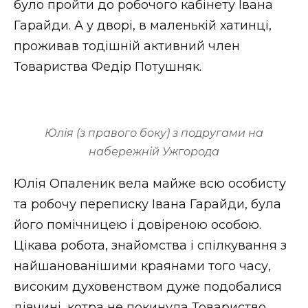
було пройти до робочого кабінету Івана
Гарайди. А у дворі, в маленькій хатинці,
проживав тодішній активний член
Товариства Федір Потушняк.
Юлія (з правого боку) з подругами на
набережній Ужгорода
Юлія Опаленик вела майже всю особисту
та робочу переписку Івана Гарайди, була
його помічницею і довіреною особою.
Цікава робота, знайомства і спілкування з
найшанованішими краянами того часу,
високим духовенством дуже подобалися
дівчині, котра не покинула Товариство