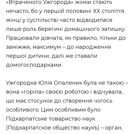
«Втраченого Ужгорода» жінки стають
Стиль життя
нечасто, бо у першій половині ХХ століття
жінці у суспільстві часто відводилася
Втрачений Ужгород
лише роль берегині домашнього затишку.
Втрачений Ужгород (відеоверсія)
Працювали дівчата, як правило, тільки до
заміжжя, максимум – до народження
першої дитини, далі же ставали
ЗАКАРПАТСЬКІ НОВИНИ
домогосподарками.
Ужгородка Юлія Опаленик була не такою –
НОВИНИ ЗАХІДНОЇ УКРАЇНИ
вона «горіла» своєю роботою і відчувала,
що має стосунок до створення чогось
особливого. Цим особливим було
ФОТО
Підкарпатське товариство наук
(Подкарпатское общество наукъ) – орган,