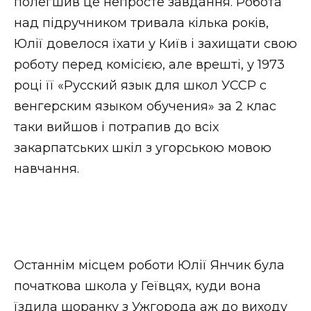
полегшив це непросте завдання. Робота
над підручником тривала кілька років,
Юлії довелося їхати у Київ і захищати свою
роботу перед комісією, але врешті, у 1973
році її «Русский язык для школ УССР с
венгерским языком обучения» за 2 клас
таки вийшов і потрапив до всіх
закарпатських шкіл з угорською мовою
навчання.
Останнім місцем роботи Юлії Янчик була
початкова школа у Геївцях, куди вона
їздила щоранку з Ужгорода аж до виходу