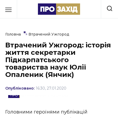
Перейти
до
РУБРИКИ
вмісту
Економіка
»
Головна
Втрачений Ужгород
Здоров’я
Втрачений Ужгород: історія
життя секретарки
Культура
Підкарпатського
Освіта
товариства наук Юлії
Опаленик (Янчик)
Події
Політика
Опубліковано:
16:30, 27.01.2020
ВТРАЧЕНИЙ УЖГОРОД
Соціум
Головними героїнями публікацій
Спорт