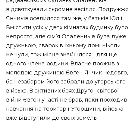
радванському будинку Опалеників
відсвяткували скромне весілля. Подружжя
Янчиків оселилося там же, у батьків Юлії.
Вмістити усіх у двох кімнатах будинку було
непросто, але сім’я Опалеників була дуже
дружньою, сварок в їхньому домі ніколи
не чули, тож місце знайшлося і для ще
одного члена родини. Власне прожив з
молодою дружиною Євген Янчик недовго,
бо незабаром його забрали до угорського
війська. В активних боях Другої світової
війни Євген участі не брав, поки проходив
навчання на території Угорщини, війська
вже відступили до своїх земель.