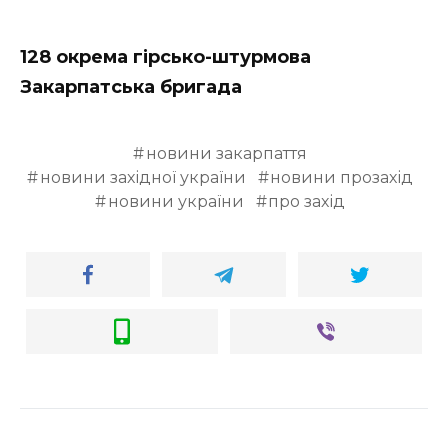
128 окрема гірсько-штурмова
Закарпатська бригада
новини закарпаття
новини західної україни
новини прозахід
новини україни
про захід