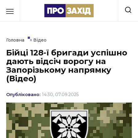
Перейти
до
РУБРИКИ
вмісту
Економіка
»
Головна
Відео
Здоров’я
Бійці 128-ї бригади успішно
дають відсіч ворогу на
Культура
Запорізькому напрямку
Освіта
(Відео)
Події
Опубліковано:
14:30, 07.09.2025
Політика
Соціум
Спорт