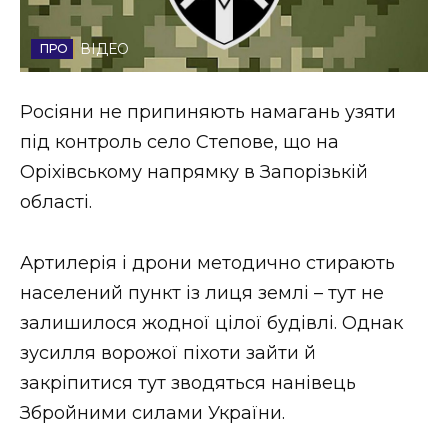
Стиль життя
ВІДЕО
Втрачений Ужгород
Росіяни не припиняють намагань узяти
Втрачений Ужгород (відеоверсія)
під контроль село Степове, що на
Оріхівському напрямку в Запорізькій
області.
ЗАКАРПАТСЬКІ НОВИНИ
Артилерія і дрони методично стирають
населений пункт із лиця землі – тут не
НОВИНИ ЗАХІДНОЇ УКРАЇНИ
залишилося жодної цілої будівлі. Однак
зусилля ворожої піхоти зайти й
ФОТО
закріпитися тут зводяться нанівець
Збройними силами України.